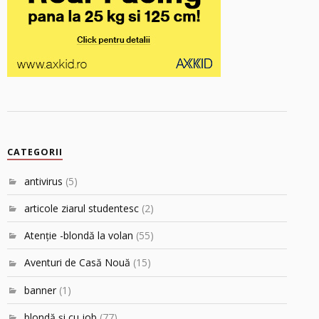
CATEGORII
antivirus
(5)
articole ziarul studentesc
(2)
Atenţie -blondă la volan
(55)
Aventuri de Casă Nouă
(15)
banner
(1)
blondă şi cu job
(77)