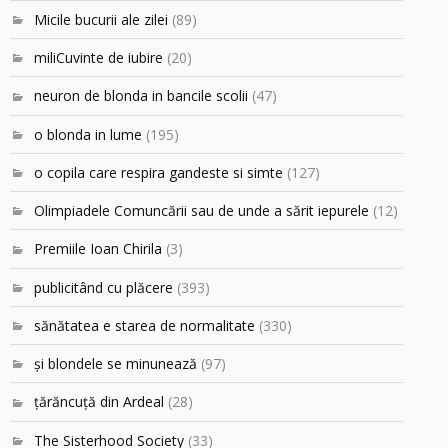
Micile bucurii ale zilei
(89)
miliCuvinte de iubire
(20)
neuron de blonda in bancile scolii
(47)
o blonda in lume
(195)
o copila care respira gandeste si simte
(127)
Olimpiadele Comuncării sau de unde a sărit iepurele
(12)
Premiile Ioan Chirila
(3)
publicitând cu plăcere
(393)
sănătatea e starea de normalitate
(330)
şi blondele se minunează
(97)
ţărăncuţă din Ardeal
(28)
The Sisterhood Society
(33)