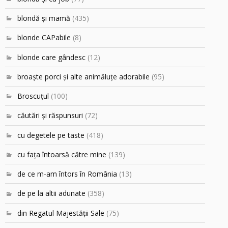
blondă şi mamă
(435)
blonde CAPabile
(8)
blonde care gândesc
(12)
broaşte porci şi alte animăluţe adorabile
(95)
Broscuțul
(100)
căutări şi răspunsuri
(72)
cu degetele pe taste
(418)
cu faţa întoarsă către mine
(139)
de ce m-am întors în România
(13)
de pe la altii adunate
(358)
din Regatul Majestăţii Sale
(75)