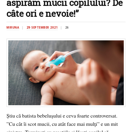
aspirăm mucii copilului? De
câte ori e nevoie!”
MIRUNA
29 SEPTEMBER 2021
26
Știu că batista bebelușului e ceva foarte controversat.
”Cu cât îi scot mucii, cu atât face mai mulți” e un mit
sinistru. Terminați cu prostiile și lăsați copilul să