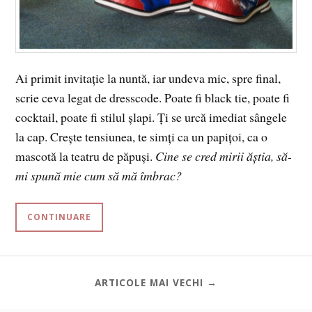
Ai primit invitație la nuntă, iar undeva mic, spre final,
scrie ceva legat de dresscode. Poate fi black tie, poate fi
cocktail, poate fi stilul șlapi. Ți se urcă imediat sângele
la cap. Crește tensiunea, te simți ca un papițoi, ca o
mascotă la teatru de păpuși.
Cine se cred mirii ăștia, să-
mi spună mie cum să mă îmbrac?
CONTINUARE
ARTICOLE MAI VECHI →