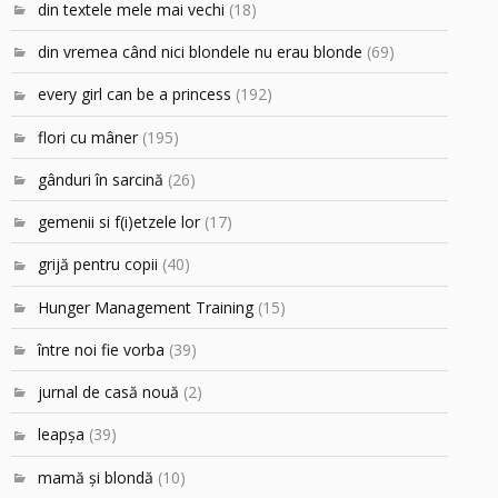
din textele mele mai vechi
(18)
din vremea când nici blondele nu erau blonde
(69)
every girl can be a princess
(192)
flori cu mâner
(195)
gânduri în sarcină
(26)
gemenii si f(i)etzele lor
(17)
grijă pentru copii
(40)
Hunger Management Training
(15)
între noi fie vorba
(39)
jurnal de casă nouă
(2)
leapşa
(39)
mamă şi blondă
(10)