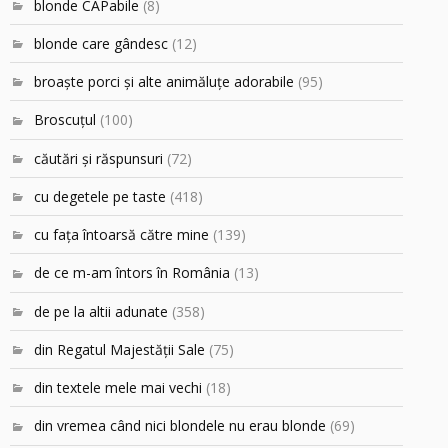
blonde CAPabile
(8)
blonde care gândesc
(12)
broaşte porci şi alte animăluţe adorabile
(95)
Broscuțul
(100)
căutări şi răspunsuri
(72)
cu degetele pe taste
(418)
cu faţa întoarsă către mine
(139)
de ce m-am întors în România
(13)
de pe la altii adunate
(358)
din Regatul Majestăţii Sale
(75)
din textele mele mai vechi
(18)
din vremea când nici blondele nu erau blonde
(69)