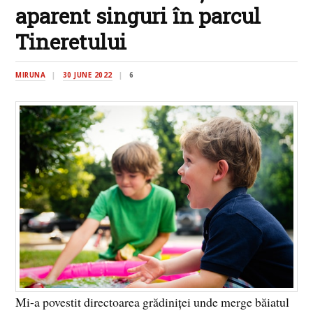
aparent singuri în parcul
Tineretului
MIRUNA
30 JUNE 2022
6
Mi-a povestit directoarea grădiniței unde merge băiatul