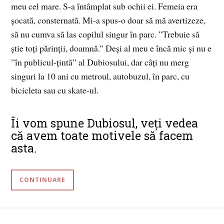
meu cel mare. S-a întâmplat sub ochii ei. Femeia era
șocată, consternată. Mi-a spus-o doar să mă avertizeze,
să nu cumva să las copilul singur în parc. ”Trebuie să
știe toți părinții, doamnă.” Deși al meu e încă mic și nu e
”în publicul-țintă” al Dubiosului, dar câți nu merg
singuri la 10 ani cu metroul, autobuzul, în parc, cu
bicicleta sau cu skate-ul.
Îi vom spune Dubiosul, veți vedea
că avem toate motivele să facem
asta.
CONTINUARE