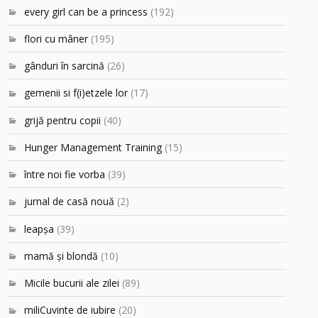
every girl can be a princess
(192)
flori cu mâner
(195)
gânduri în sarcină
(26)
gemenii si f(i)etzele lor
(17)
grijă pentru copii
(40)
Hunger Management Training
(15)
între noi fie vorba
(39)
jurnal de casă nouă
(2)
leapşa
(39)
mamă şi blondă
(10)
Micile bucurii ale zilei
(89)
miliCuvinte de iubire
(20)