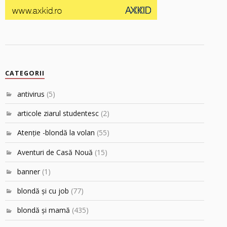
CATEGORII
antivirus
(5)
articole ziarul studentesc
(2)
Atenţie -blondă la volan
(55)
Aventuri de Casă Nouă
(15)
banner
(1)
blondă şi cu job
(77)
blondă şi mamă
(435)