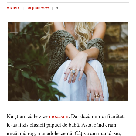
MIRUNA
29 JUNE 2022
3
Nu știam că le zice
mocasini
. Dar dacă mi i-ai fi arătat,
le-aș fi zis clasicii papuci de babă. Asta, când eram
mică, mă rog, mai adolescentă. Câțiva ani mai târziu,