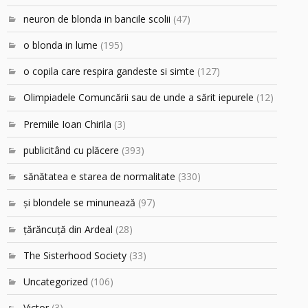
neuron de blonda in bancile scolii
(47)
o blonda in lume
(195)
o copila care respira gandeste si simte
(127)
Olimpiadele Comuncării sau de unde a sărit iepurele
(12)
Premiile Ioan Chirila
(3)
publicitând cu plăcere
(393)
sănătatea e starea de normalitate
(330)
şi blondele se minunează
(97)
ţărăncuţă din Ardeal
(28)
The Sisterhood Society
(33)
Uncategorized
(106)
Victor
(3)