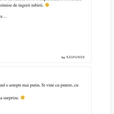
imise de ingerii iubirii.
ita…
RĂSPUNDE
and o astepti mai putin. Si vine cu putere, cu
ca surprize.