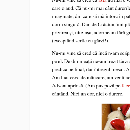
care o aud. Că nu-mi mai cânt dureril
imaginate, din care să mă întorc în pat
dorm singură. Dar, de Crăciun, îmi pl
privirea şi, uite-aşa, adormeam fără 
(exceptând serile cu gărzi!).
Nu-mi vine să cred că încă n-am scăpa
pe el. De dimineaţă ne-am trezit târzi
predica pe final, dar întregul mesaj. A
Am luat ceva de mâncare, am venit ac
Advent aprinsă. (Am pus poză pe
fac
cântând. Nici un dor, nici o durere.