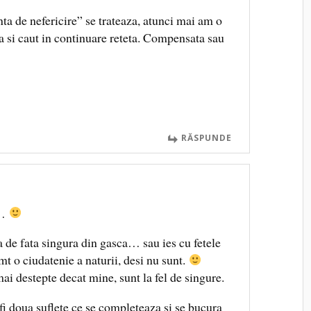
ta de nefericire” se trateaza, atunci mai am o
 si caut in continuare reteta. Compensata sau
RĂSPUNDE
r…
a de fata singura din gasca… sau ies cu fetele
mt o ciudatenie a naturii, desi nu sunt.
i destepte decat mine, sunt la fel de singure.
fi doua suflete ce se completeaza si se bucura