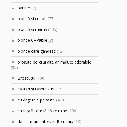
banner
(1)
blondă şi cu job
(77)
blondă şi mamă
(435)
blonde CAPabile
(8)
blonde care gândesc
(12)
broaşte porci şi alte animăluţe adorabile
(95)
Broscuțul
(100)
căutări şi răspunsuri
(72)
cu degetele pe taste
(418)
cu faţa întoarsă către mine
(139)
de ce m-am întors în România
(13)