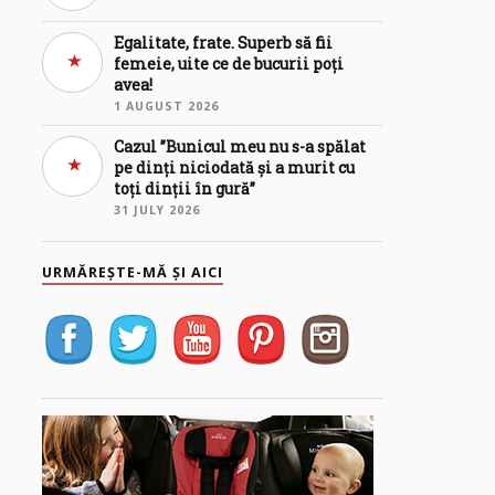
Egalitate, frate. Superb să fii
femeie, uite ce de bucurii poți
avea!
1 AUGUST 2026
Cazul ”Bunicul meu nu s-a spălat
pe dinți niciodată și a murit cu
toți dinții în gură”
31 JULY 2026
URMĂREȘTE-MĂ ȘI AICI