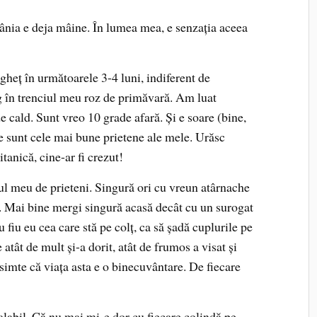
mânia e deja mâine. În lumea mea, e senzaţia aceea
gheţ în următoarele 3-4 luni, indiferent de
g în trenciul meu roz de primăvară. Am luat
e cald. Sunt vreo 10 grade afară. Şi e soare (bine,
 sunt cele mai bune prietene ale mele. Urăsc
tanică, cine-ar fi crezut!
ul meu de prieteni. Singură ori cu vreun atârnache
. Mai bine mergi singură acasă decât cu un surogat
u fiu eu cea care stă pe colţ, ca să şadă cuplurile pe
e atât de mult şi-a dorit, atât de frumos a visat şi
 simte că viaţa asta e o binecuvântare. De fiecare
labil. Că nu mai mi-e dor cu fiecare colindă pe