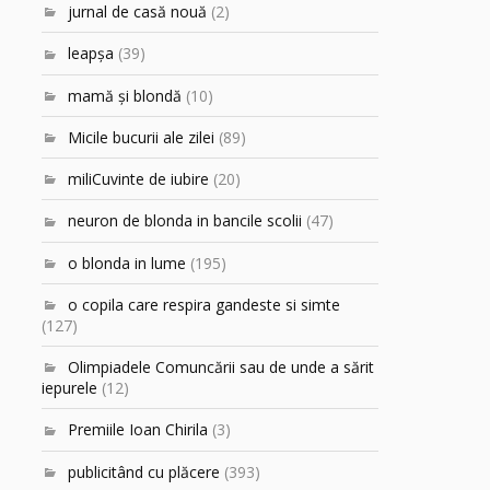
jurnal de casă nouă
(2)
leapşa
(39)
mamă şi blondă
(10)
Micile bucurii ale zilei
(89)
miliCuvinte de iubire
(20)
neuron de blonda in bancile scolii
(47)
o blonda in lume
(195)
o copila care respira gandeste si simte
(127)
Olimpiadele Comuncării sau de unde a sărit
iepurele
(12)
Premiile Ioan Chirila
(3)
publicitând cu plăcere
(393)