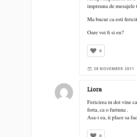
impreuna de mesajele tr
Ma bucur ca esti feric
Oare voi fi si eu?
0
28 NOVEMBER 2011
Liora
Fericirea in doi vine c
forta, ca o furtuna .
Asa-i ea, ii place sa fa
0