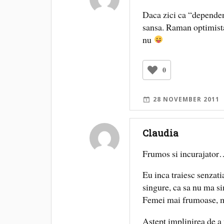
Daca zici ca “dependen
sansa. Raman optimista
nu
0
28 NOVEMBER 2011
Claudia
Frumos si incurajato
Eu inca traiesc senzati
singure, ca sa nu ma si
Femei mai frumoase, ma
Astept implinirea de a 