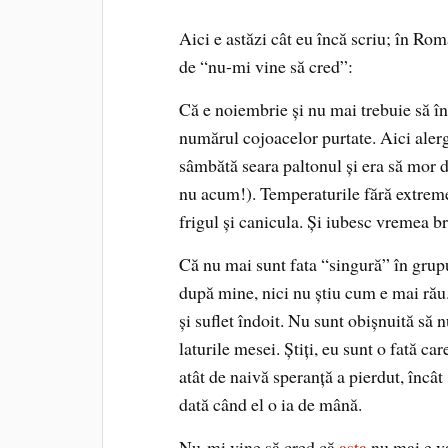
Aici e astăzi cât eu încă scriu; în Ro
de “nu-mi vine să cred”:
Că e noiembrie şi nu mai trebuie să în
numărul cojoacelor purtate. Aici aler
sâmbătă seara paltonul şi era să mor d
nu acum!). Temperaturile fără extreme
frigul şi canicula. Şi iubesc vremea bri
Că nu mai sunt fata “singură” în grup
după mine, nici nu ştiu cum e mai rău
şi suflet îndoit. Nu sunt obişnuită să n
laturile mesei. Ştiţi, eu sunt o fată car
atât de naivă speranţă a pierdut, încât
dată când el o ia de mână.
Nu-mi vine să cred că
asta
nu mai e va