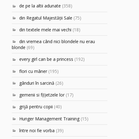
de pe la altii adunate
(358)
din Regatul Majestăţii Sale
(75)
din textele mele mai vechi
(18)
din vremea când nici blondele nu erau
blonde
(69)
every girl can be a princess
(192)
flori cu mâner
(195)
gânduri în sarcină
(26)
gemenii si f(i)etzele lor
(17)
grijă pentru copii
(40)
Hunger Management Training
(15)
între noi fie vorba
(39)