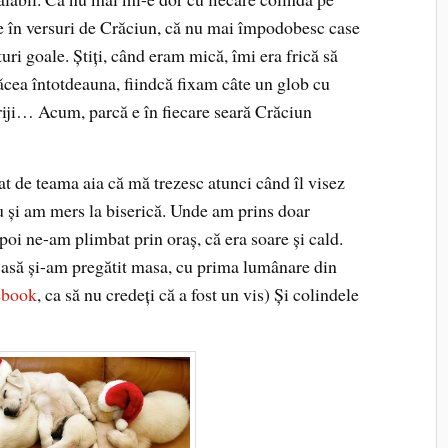
e în versuri de Crăciun, că nu mai împodobesc case
uri goale. Ştiţi, când eram mică, îmi era frică să
ăcea întotdeauna, fiindcă fixam câte un glob cu
griji… Acum, parcă e în fiecare seară Crăciun
t de teama aia că mă trezesc atunci când îl visez
u şi am mers la biserică. Unde am prins doar
poi ne-am plimbat prin oraş, că era soare şi cald.
asă şi-am pregătit masa, cu prima lumânare din
ebook
, ca să nu credeţi că a fost un vis) Şi colindele