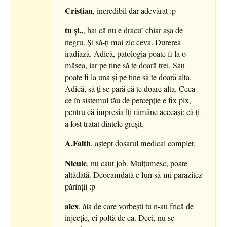
Cristian
, incredibil dar adevărat :p
tu şi..
, hai că nu e dracu’ chiar aşa de
negru. Şi să-ţi mai zic ceva. Durerea
iradiază. Adică, patologia poate fi la o
măsea, iar pe tine să te doară trei. Sau
poate fi la una şi pe tine să te doară alta.
Adică, să ţi se pară că te doare alta. Ceea
ce în sistemul tău de percepţie e fix pix,
pentru că impresia îţi rămâne aceeaşi: că ţi-
a fost tratat dintele greşit.
A.Faith
, aştept dosarul medical complet.
Nicule
, nu caut job. Mulţumesc, poate
altădată. Deocamdată e fun să-mi parazitez
părinţii :p
alex
, ăia de care vorbeşti tu n-au frică de
injecţie, ci poftă de ea. Deci, nu se