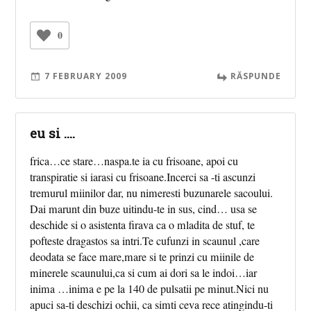
0
7 FEBRUARY 2009
RĂSPUNDE
eu si ....
frica…ce stare…naspa.te ia cu frisoane, apoi cu
transpiratie si iarasi cu frisoane.Incerci sa -ti ascunzi
tremurul miinilor dar, nu nimeresti buzunarele sacoului.
Dai marunt din buze uitindu-te in sus, cind… usa se
deschide si o asistenta firava ca o mladita de stuf, te
pofteste dragastos sa intri.Te cufunzi in scaunul ,care
deodata se face mare,mare si te prinzi cu miinile de
minerele scaunului,ca si cum ai dori sa le indoi…iar
inima …inima e pe la 140 de pulsatii pe minut.Nici nu
apuci sa-ti deschizi ochii, ca simti ceva rece atingindu-ti