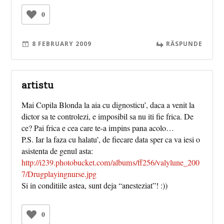
0
8 FEBRUARY 2009
RĂSPUNDE
artistu
Mai Copila Blonda la aia cu dignosticu’, daca a venit la
dictor sa te controlezi, e imposibil sa nu iti fie frica. De
ce? Pai frica e cea care te-a impins pana acolo…
P.S. Iar la faza cu halatu’, de fiecare data sper ca va iesi o
asistenta de genul asta:
http://i239.photobucket.com/albums/ff256/valylune_200
7/Drugplayingnurse.jpg
Si in conditiile astea, sunt deja “anesteziat”! :))
0