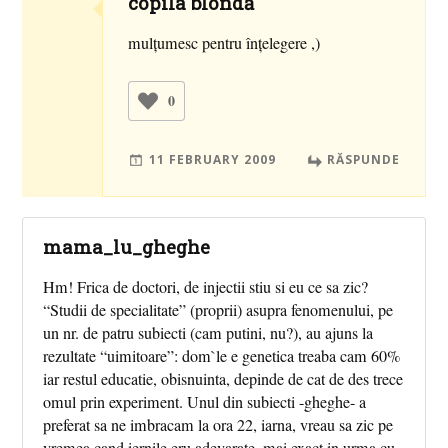
copila blondă
mulţumesc pentru înţelegere ,)
0
11 FEBRUARY 2009
RĂSPUNDE
mama_lu_gheghe
Hm! Frica de doctori, de injectii stiu si eu ce sa zic?
“Studii de specialitate” (proprii) asupra fenomenului, pe
un nr. de patru subiecti (cam putini, nu?), au ajuns la
rezultate “uimitoare”: dom`le e genetica treaba cam 60%
iar restul educatie, obisnuinta, depinde de cat de des trece
omul prin experiment. Unul din subiecti -gheghe- a
preferat sa ne imbracam la ora 22, iarna, vreau sa zic pe