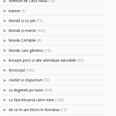
Aventuri de Casă Nouă
(15)
banner
(1)
blondă şi cu job
(77)
blondă şi mamă
(435)
blonde CAPabile
(8)
blonde care gândesc
(12)
broaşte porci şi alte animăluţe adorabile
(95)
Broscuțul
(100)
căutări şi răspunsuri
(72)
cu degetele pe taste
(418)
cu faţa întoarsă către mine
(139)
de ce m-am întors în România
(13)