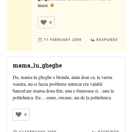
tinere
0
11 FEBRUARY 2009
RĂSPUNDE
mama_lu_gheghe
Da, mama lu gheghe e blonda, atata doar ca, la varsta
voastra, nu-si facea probleme intrucat era valabil
bancul:are mama doua fete, una e frumoasa si…una la
politehnica. Eu… eram, oricum, aia de la politehnica.
0
12 FEBRUARY 2009
RĂSPUNDE