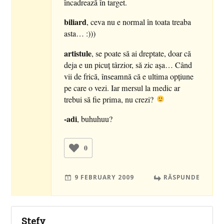
încadrează în target.
biliard
, ceva nu e normal în toata treaba
asta… :)))
artistule
, se poate să ai dreptate, doar că
deja e un picuţ târzior, să zic aşa… Când
vii de frică, înseamnă că e ultima opţiune
pe care o vezi. Iar mersul la medic ar
trebui să fie prima, nu crezi?
-adi
, buhuhuu?
0
9 FEBRUARY 2009
RĂSPUNDE
Stefy