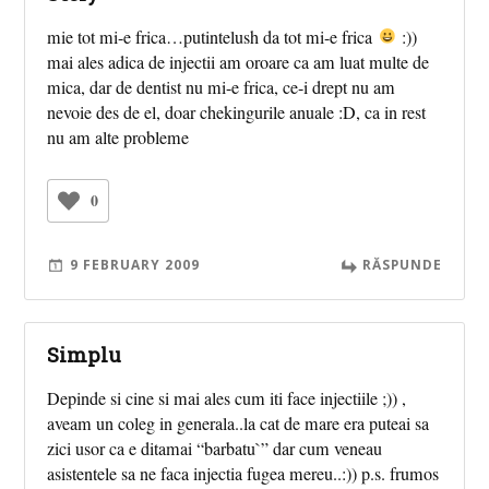
mie tot mi-e frica…putintelush da tot mi-e frica
:))
mai ales adica de injectii am oroare ca am luat multe de
mica, dar de dentist nu mi-e frica, ce-i drept nu am
nevoie des de el, doar chekingurile anuale :D, ca in rest
nu am alte probleme
0
9 FEBRUARY 2009
RĂSPUNDE
Simplu
Depinde si cine si mai ales cum iti face injectiile ;)) ,
aveam un coleg in generala..la cat de mare era puteai sa
zici usor ca e ditamai “barbatu`” dar cum veneau
asistentele sa ne faca injectia fugea mereu..:)) p.s. frumos