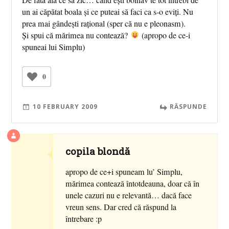
un ai căpătat boala și ce puteai să faci ca s-o eviți. Nu
prea mai gândești rațional (sper că nu e pleonasm).
Și spui că mărimea nu contează?
(apropo de ce-i
spuneai lui Simplu)
0
10 FEBRUARY 2009
RĂSPUNDE
copila blondă
apropo de ce+i spuneam lu’ Simplu,
mărimea contează întotdeauna, doar că în
unele cazuri nu e relevantă… dacă face
vreun sens. Dar cred că răspund la
întrebare :p