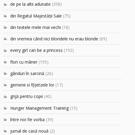
de pe la altii adunate
(358)
din Regatul Majestăţii Sale
(75)
din textele mele mai vechi
(18)
din vremea când nici blondele nu erau blonde
(69)
every girl can be a princess
(192)
flori cu mâner
(195)
gânduri în sarcină
(26)
gemenii si f(i)etzele lor
(17)
grijă pentru copii
(40)
Hunger Management Training
(15)
între noi fie vorba
(39)
jurnal de casă nouă
(2)