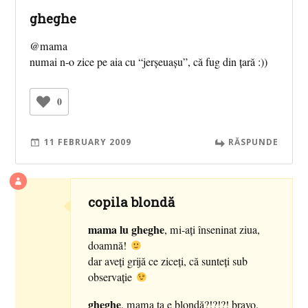
gheghe
@mama
numai n-o zice pe aia cu “jerşeuaşu”, că fug din ţară :))
0
11 FEBRUARY 2009
RĂSPUNDE
copila blondă
mama lu gheghe
, mi-aţi înseninat ziua,
doamnă!
dar aveţi grijă ce ziceţi, că sunteţi sub
observaţie
gheghe
, mama ta e blondă?!?!?! bravo,