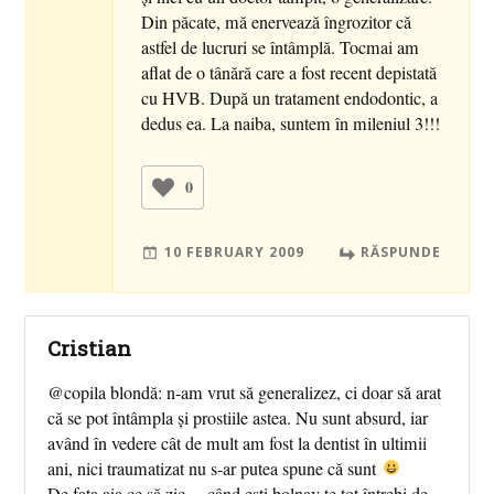
Din păcate, mă enervează îngrozitor că
astfel de lucruri se întâmplă. Tocmai am
aflat de o tânără care a fost recent depistată
cu HVB. După un tratament endodontic, a
dedus ea. La naiba, suntem în mileniul 3!!!
0
10 FEBRUARY 2009
RĂSPUNDE
Cristian
@copila blondă: n-am vrut să generalizez, ci doar să arat
că se pot întâmpla și prostiile astea. Nu sunt absurd, iar
având în vedere cât de mult am fost la dentist în ultimii
ani, nici traumatizat nu s-ar putea spune că sunt
De fata aia ce să zic… când ești bolnav te tot întrebi de