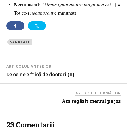
Necunoscut
:
“Omne ignotum pro magnifico est”
( =
Tot ce-i
necunoscut
e minunat)
SANATATE
ARTICOLUL ANTERIOR
De ce ne e frică de doctori (II)
ARTICOLUL URMĂTOR
Am regăsit mersul pe jos
23 Comentarii