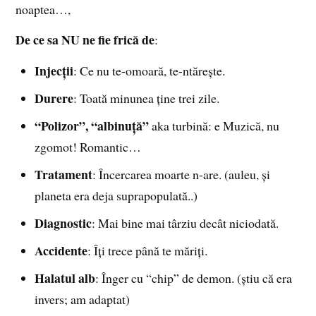
noaptea…,
De ce sa NU ne fie frică de
:
Injecţii
: Ce nu te-omoară, te-ntăreşte.
Durere
: Toată minunea ţine trei zile.
“Polizor”, “albinuţă”
aka turbină: e Muzică, nu
zgomot! Romantic…
Tratament
: Încercarea moarte n-are. (auleu, şi
planeta era deja suprapopulată..)
Diagnostic
:
Mai bine mai târziu decât niciodată.
Accidente
: Îţi trece până te măriţi.
Halatul alb
: Înger cu “chip” de demon.
(ştiu că era
invers; am adaptat)