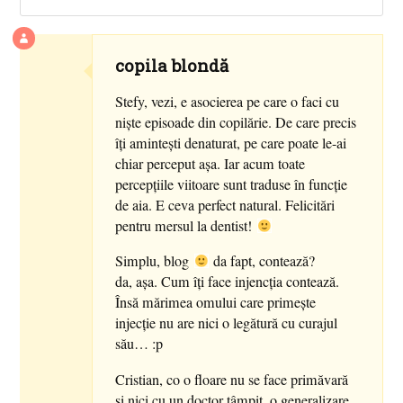
copila blondă
Stefy, vezi, e asocierea pe care o faci cu
nişte episoade din copilărie. De care precis
îţi aminteşti denaturat, pe care poate le-ai
chiar perceput aşa. Iar acum toate
percepţiile viitoare sunt traduse în funcţie
de aia. E ceva perfect natural. Felicitări
pentru mersul la dentist!
Simplu, blog
da fapt, contează?
da, aşa. Cum îţi face injencţia contează.
Însă mărimea omului care primeşte
injecţie nu are nici o legătură cu curajul
său… :p
Cristian, co o floare nu se face primăvară
şi nici cu un doctor tâmpit, o generalizare.