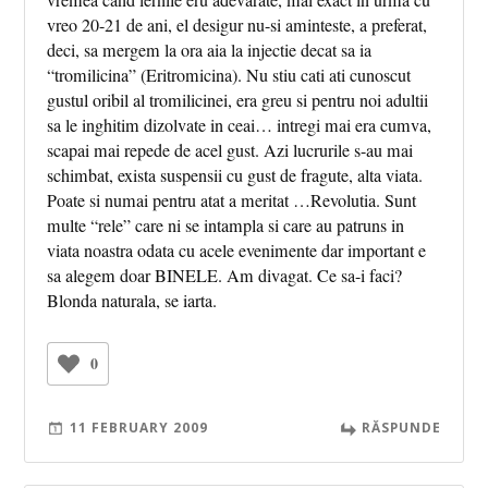
vremea cand iernile eru adevarate, mai exact in urma cu
vreo 20-21 de ani, el desigur nu-si aminteste, a preferat,
deci, sa mergem la ora aia la injectie decat sa ia
“tromilicina” (Eritromicina). Nu stiu cati ati cunoscut
gustul oribil al tromilicinei, era greu si pentru noi adultii
sa le inghitim dizolvate in ceai… intregi mai era cumva,
scapai mai repede de acel gust. Azi lucrurile s-au mai
schimbat, exista suspensii cu gust de fragute, alta viata.
Poate si numai pentru atat a meritat …Revolutia. Sunt
multe “rele” care ni se intampla si care au patruns in
viata noastra odata cu acele evenimente dar important e
sa alegem doar BINELE. Am divagat. Ce sa-i faci?
Blonda naturala, se iarta.
0
11 FEBRUARY 2009
RĂSPUNDE