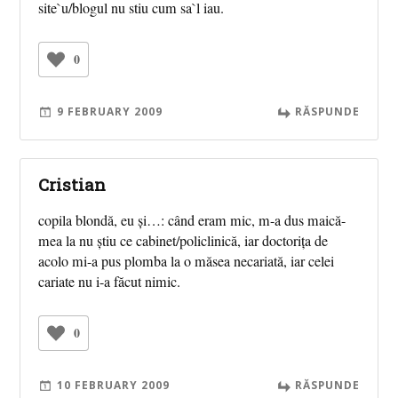
site`u/blogul nu stiu cum sa`l iau.
0
9 FEBRUARY 2009
RĂSPUNDE
Cristian
copila blondă, eu și…: când eram mic, m-a dus maică-
mea la nu știu ce cabinet/policlinică, iar doctorița de
acolo mi-a pus plomba la o măsea necariată, iar celei
cariate nu i-a făcut nimic.
0
10 FEBRUARY 2009
RĂSPUNDE