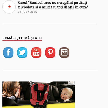
Cazul ”Bunicul meu nu s-a spălat pe dinți
niciodată și a murit cu toți dinții în gură”
31 JULY 2026
URMĂREȘTE-MĂ ȘI AICI