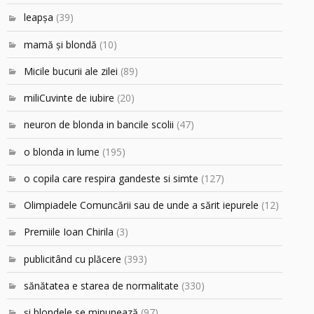
leapşa
(39)
mamă şi blondă
(10)
Micile bucurii ale zilei
(89)
miliCuvinte de iubire
(20)
neuron de blonda in bancile scolii
(47)
o blonda in lume
(195)
o copila care respira gandeste si simte
(127)
Olimpiadele Comuncării sau de unde a sărit iepurele
(12)
Premiile Ioan Chirila
(3)
publicitând cu plăcere
(393)
sănătatea e starea de normalitate
(330)
şi blondele se minunează
(97)