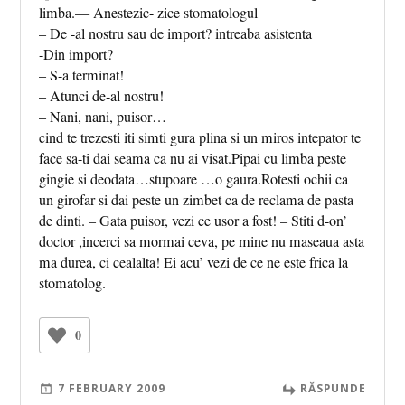
limba.— Anestezic- zice stomatologul
– De -al nostru sau de import? intreaba asistenta
-Din import?
– S-a terminat!
– Atunci de-al nostru!
– Nani, nani, puisor…
cind te trezesti iti simti gura plina si un miros intepator te
face sa-ti dai seama ca nu ai visat.Pipai cu limba peste
gingie si deodata…stupoare …o gaura.Rotesti ochii ca
un girofar si dai peste un zimbet ca de reclama de pasta
de dinti. – Gata puisor, vezi ce usor a fost! – Stiti d-on’
doctor ,incerci sa mormai ceva, pe mine nu maseaua asta
ma durea, ci cealalta! Ei acu’ vezi de ce ne este frica la
stomatolog.
0
7 FEBRUARY 2009
RĂSPUNDE