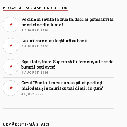
PROASPĂT SCOASE DIN CUPTOR
Pe cine ai invita la ziua ta, dacă ai putea invita
pe oricine din lume?
4 AUGUST 2026
Luxuri care n-au legătură cu banii
2 AUGUST 2026
Egalitate, frate. Superb să fii femeie, uite ce de
bucurii poți avea!
1 AUGUST 2026
Cazul ”Bunicul meu nu s-a spălat pe dinți
niciodată și a murit cu toți dinții în gură”
31 JULY 2026
URMĂREȘTE-MĂ ȘI AICI