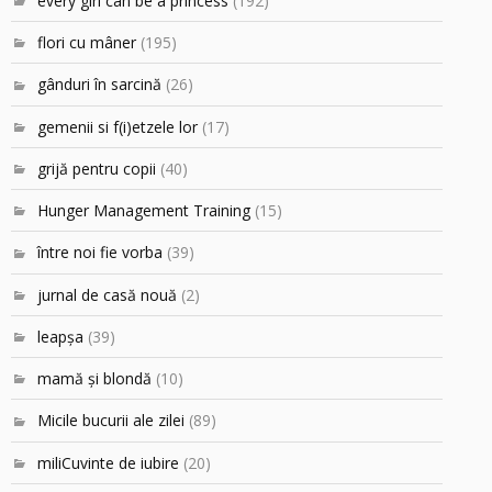
every girl can be a princess
(192)
flori cu mâner
(195)
gânduri în sarcină
(26)
gemenii si f(i)etzele lor
(17)
grijă pentru copii
(40)
Hunger Management Training
(15)
între noi fie vorba
(39)
jurnal de casă nouă
(2)
leapşa
(39)
mamă şi blondă
(10)
Micile bucurii ale zilei
(89)
miliCuvinte de iubire
(20)