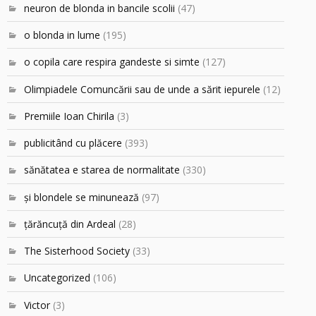
neuron de blonda in bancile scolii
(47)
o blonda in lume
(195)
o copila care respira gandeste si simte
(127)
Olimpiadele Comuncării sau de unde a sărit iepurele
(12)
Premiile Ioan Chirila
(3)
publicitând cu plăcere
(393)
sănătatea e starea de normalitate
(330)
şi blondele se minunează
(97)
ţărăncuţă din Ardeal
(28)
The Sisterhood Society
(33)
Uncategorized
(106)
Victor
(3)