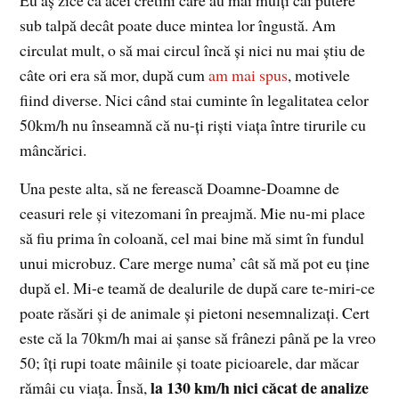
Eu aş zice că acei cretini care au mai mulţi cai putere
sub talpă decât poate duce mintea lor îngustă. Am
circulat mult, o să mai circul încă şi nici nu mai ştiu de
câte ori era să mor, după cum
am mai spus
, motivele
fiind diverse. Nici când stai cuminte în legalitatea celor
50km/h nu înseamnă că nu-ţi rişti viaţa între tirurile cu
mâncărici.
Una peste alta, să ne ferească Doamne-Doamne de
ceasuri rele şi vitezomani în preajmă. Mie nu-mi place
să fiu prima în coloană, cel mai bine mă simt în fundul
unui microbuz. Care merge numa’ cât să mă pot eu ţine
după el. Mi-e teamă de dealurile de după care te-miri-ce
poate răsări şi de animale şi pietoni nesemnalizaţi. Cert
este că la 70km/h mai ai şanse să frânezi până pe la vreo
50; îţi rupi toate mâinile şi toate picioarele, dar măcar
la 130 km/h nici căcat de analize
rămâi cu viaţa. Însă,