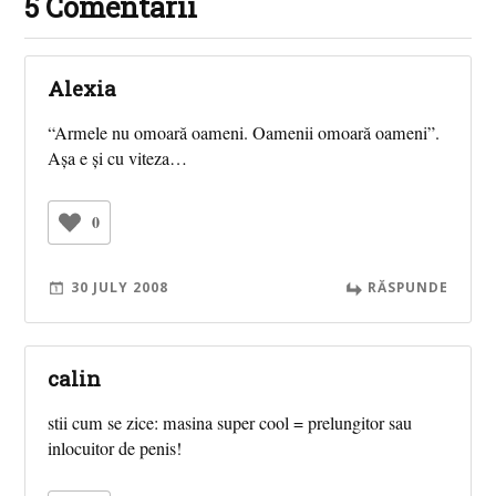
5 Comentarii
Alexia
“Armele nu omoară oameni. Oamenii omoară oameni”.
Aşa e şi cu viteza…
0
30 JULY 2008
RĂSPUNDE
calin
stii cum se zice: masina super cool = prelungitor sau
inlocuitor de penis!