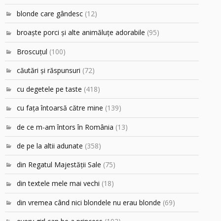
blonde care gândesc
(12)
broaşte porci şi alte animăluţe adorabile
(95)
Broscuțul
(100)
căutări şi răspunsuri
(72)
cu degetele pe taste
(418)
cu faţa întoarsă către mine
(139)
de ce m-am întors în România
(13)
de pe la altii adunate
(358)
din Regatul Majestăţii Sale
(75)
din textele mele mai vechi
(18)
din vremea când nici blondele nu erau blonde
(69)