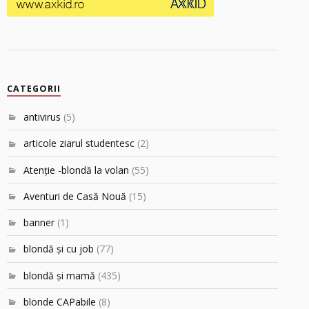
CATEGORII
antivirus
(5)
articole ziarul studentesc
(2)
Atenţie -blondă la volan
(55)
Aventuri de Casă Nouă
(15)
banner
(1)
blondă şi cu job
(77)
blondă şi mamă
(435)
blonde CAPabile
(8)