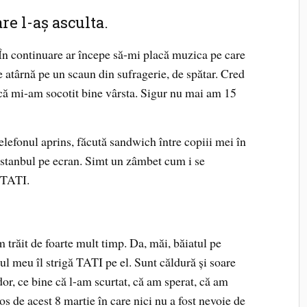
e l-aș asculta.
În continuare ar începe să-mi placă muzica pe care
e atârnă pe un scaun din sufragerie, de spătar. Cred
 că mi-am socotit bine vârsta. Sigur nu mai am 15
lefonul aprins, făcută sandwich între copiii mei în
Istanbul pe ecran. Simt un zâmbet cum i se
: TATI.
trăit de foarte mult timp. Da, măi, băiatul pe
ul meu îl strigă TATI pe el. Sunt căldură și soare
dor, ce bine că l-am scurtat, că am sperat, că am
s de acest 8 martie în care nici nu a fost nevoie de