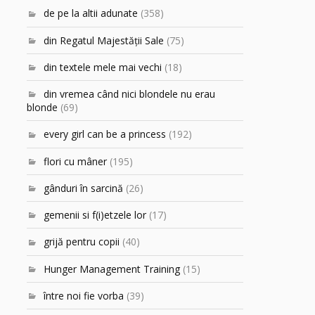
de pe la altii adunate
(358)
din Regatul Majestăţii Sale
(75)
din textele mele mai vechi
(18)
din vremea când nici blondele nu erau
blonde
(69)
every girl can be a princess
(192)
flori cu mâner
(195)
gânduri în sarcină
(26)
gemenii si f(i)etzele lor
(17)
grijă pentru copii
(40)
Hunger Management Training
(15)
între noi fie vorba
(39)