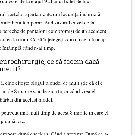
je cu
view
de la etajul 9 al unui hotel de lux.
erul vastelor apartamente din locuința închiriată
 domiciliem temporar. Aud susurul cuvei de la
 o pereche de pantaloni compromiși de un accident
cutec la timp. Ca să înțelegeți cam cu ce mă ocup.
e întâmplă când n-ai timp.
neurochirurgie, ce să facem dacă
imerit?
, cine citește blogul blondei de mult știe că el e
 nu de 8 martie sau de ziua ta, ci când vrea el.
bărbat din același model.
petrecut mai mult timp de acest 8 martie în care el
mpreună, zic.
eroport, după check in. Când a aterizat. După ce s-