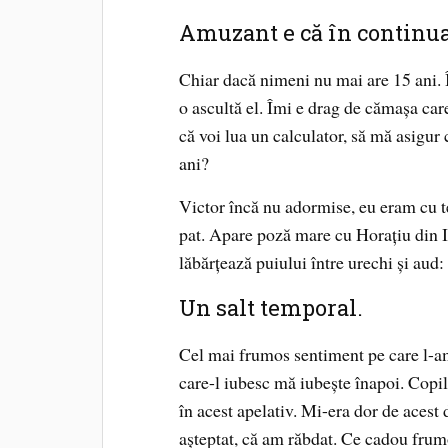
Amuzant e că în continuar
Chiar dacă nimeni nu mai are 15 ani. 
o ascultă el. Îmi e drag de cămașa car
că voi lua un calculator, să mă asigur
ani?
Victor încă nu adormise, eu eram cu te
pat. Apare poză mare cu Horațiu din 
lăbărțează puiului între urechi și aud
Un salt temporal.
Cel mai frumos sentiment pe care l-am 
care-l iubesc mă iubește înapoi. Copil
în acest apelativ. Mi-era dor de acest 
așteptat, că am răbdat. Ce cadou frumo