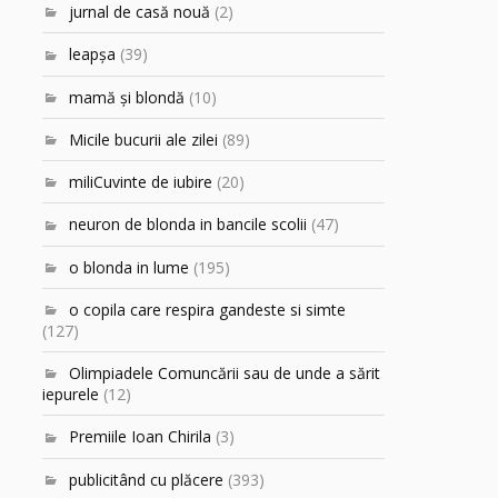
jurnal de casă nouă
(2)
leapşa
(39)
mamă şi blondă
(10)
Micile bucurii ale zilei
(89)
miliCuvinte de iubire
(20)
neuron de blonda in bancile scolii
(47)
o blonda in lume
(195)
o copila care respira gandeste si simte
(127)
Olimpiadele Comuncării sau de unde a sărit
iepurele
(12)
Premiile Ioan Chirila
(3)
publicitând cu plăcere
(393)