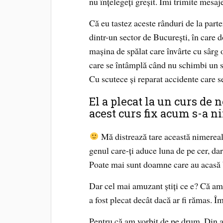
nu înțelegeți greșit. Îmi trimite mesa
Că eu tastez aceste rânduri de la part
dintr-un sector de București, în care
mașina de spălat care învârte cu sârg
care se întâmplă când nu schimbi un s
Cu scutece și reparat accidente care s
El a plecat la un curs de 
acest curs fix acum s-a n
Mă distrează tare această nimereală
genul care-ți aduce luna de pe cer, dar
Poate mai sunt doamne care au acasă 
Dar cel mai amuzant știți ce e? Că am 
a fost plecat decât dacă ar fi rămas. Î
Pentru că am vorbit de pe drum. Din a