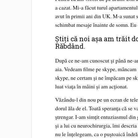
a cazat. Mi-a făcut turul apartamentul
avut în primii ani din UK. M-a sunat
schimbat mesaje înainte de somn. Eu cu
Știți că noi așa am trăit 
Răbdând.
După ce ne-am cunoscut și până ne-am
aia. Vedeam filme pe skype, mâncam p
skype, ne certam și ne împăcam pe sky
luat viața în mâini și am acționat.
Văzându-l din nou pe un ecran de tele
dorul ăla de el. Toată speranța că se 
ștrengar. I-am simțit entuziasmul din g
și a lui cu neurochirurgia, îmi descria
nu le înțelegeam, ca o puștoaică îndră