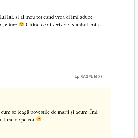
lul lui, si al meu tot cand vrea el imi aduce
a, e turc
Citind ce ai scris de Istanbul, mi s-
!
RĂSPUNDE
cum se leagă poveștile de marți și acum. Îmi
cu luna de pe cer