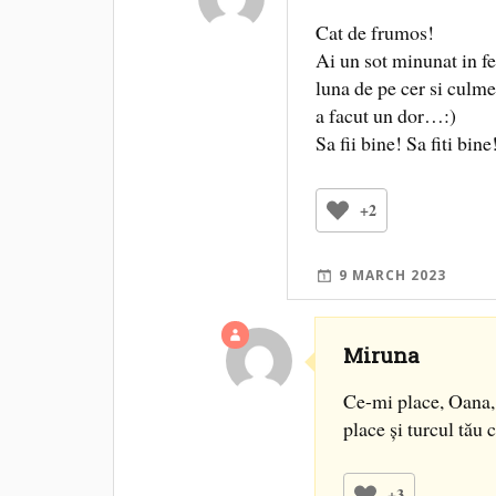
Cat de frumos!
Ai un sot minunat in fe
luna de pe cer si culme
a facut un dor…:)
Sa fii bine! Sa fiti bine
+2
9 MARCH 2023
Miruna
Ce-mi place, Oana, 
place și turcul tău 
+3