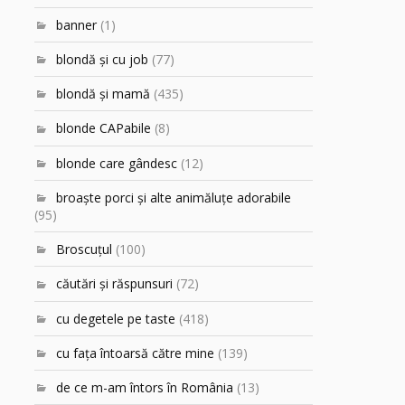
banner
(1)
blondă şi cu job
(77)
blondă şi mamă
(435)
blonde CAPabile
(8)
blonde care gândesc
(12)
broaşte porci şi alte animăluţe adorabile
(95)
Broscuțul
(100)
căutări şi răspunsuri
(72)
cu degetele pe taste
(418)
cu faţa întoarsă către mine
(139)
de ce m-am întors în România
(13)