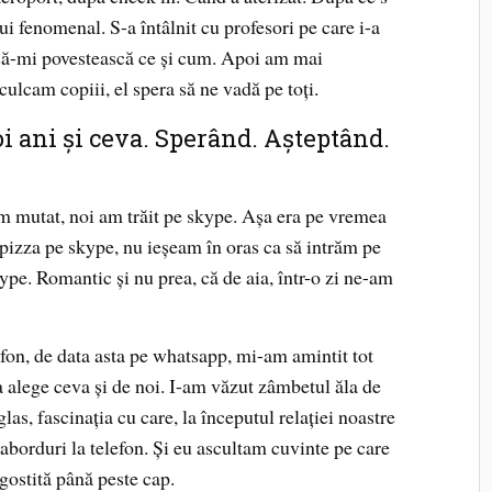
ui fenomenal. S-a întâlnit cu profesori pe care i-a
 să-mi povestească ce și cum. Apoi am mai
lcam copiii, el spera să ne vadă pe toți.
doi ani și ceva. Sperând. Așteptând.
 mutat, noi am trăit pe skype. Așa era pe vremea
izza pe skype, nu ieșeam în oras ca să intrăm pe
pe. Romantic și nu prea, că de aia, într-o zi ne-am
fon, de data asta pe whatsapp, mi-am amintit tot
va alege ceva și de noi. I-am văzut zâmbetul ăla de
las, fascinația cu care, la începutul relației noastre
 aborduri la telefon. Și eu ascultam cuvinte pe care
gostită până peste cap.