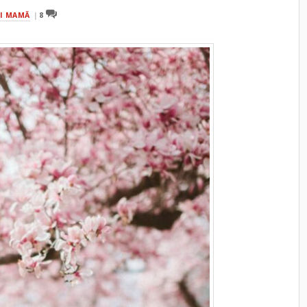
I MAMĂ
8