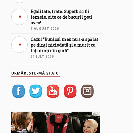
Egalitate, frate. Superb să fii
femeie, uite ce de bucurii poți
avea!
1 AUGUST 2026
Cazul ”Bunicul meu nu s-a spălat
pe dinți niciodată și a murit cu
toți dinții în gură”
31 JULY 2026
URMĂREȘTE-MĂ ȘI AICI