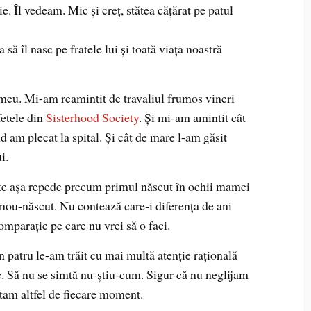
e. Îl vedeam. Mic și creț, stătea cățărat pe patul
să îl nasc pe fratele lui și toată viața noastră
l meu. Mi-am reamintit de travaliul frumos vineri
fetele din
Sisterhood Society
. Și mi-am amintit cât
 am plecat la spital. Și cât de mare l-am găsit
i.
ște așa repede precum primul născut în ochii mamei
l nou-născut. Nu contează care-i diferența de ani
omparație pe care nu vrei să o faci.
n patru le-am trăit cu mai multă atenție rațională
c. Să nu se simtă nu-știu-cum. Sigur că nu neglijam
tam altfel de fiecare moment.