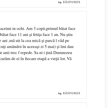
RĂSPUNDE
 lacrimi in ochi. Am 3 copii,primul băiat face
băiat face 11 ani și fetița face 1 an. Nu știu
 ani ,mă uit la cea mică și parcă l văd pe
scuți amândoi în aceeași zi 5 mai) și îmi dau
r anii trec f repede. Sa ni i țină Dumnezeu
curăm de ei în fiecare etapă a vieții lor. Vă
RĂSPUNDE