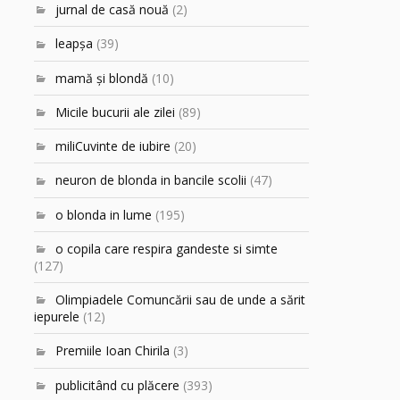
jurnal de casă nouă
(2)
leapşa
(39)
mamă şi blondă
(10)
Micile bucurii ale zilei
(89)
miliCuvinte de iubire
(20)
neuron de blonda in bancile scolii
(47)
o blonda in lume
(195)
o copila care respira gandeste si simte
(127)
Olimpiadele Comuncării sau de unde a sărit
iepurele
(12)
Premiile Ioan Chirila
(3)
publicitând cu plăcere
(393)