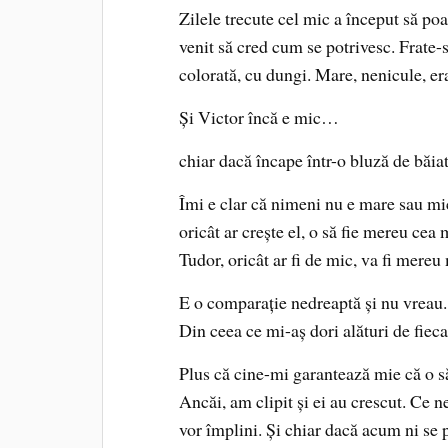
Zilele trecute cel mic a început să po
venit să cred cum se potrivesc. Frate-
colorată, cu dungi. Mare, nenicule, er
Și Victor încă e mic…
chiar dacă încape într-o bluză de băia
Îmi e clar că nimeni nu e mare sau mic
oricât ar crește el, o să fie mereu cea
Tudor, oricât ar fi de mic, va fi mereu
E o comparație nedreaptă și nu vreau.
Din ceea ce mi-aș dori alături de fieca
Plus că cine-mi garantează mie că o să
Ancăi, am clipit și ei au crescut. Ce 
vor împlini. Și chiar dacă acum ni se 