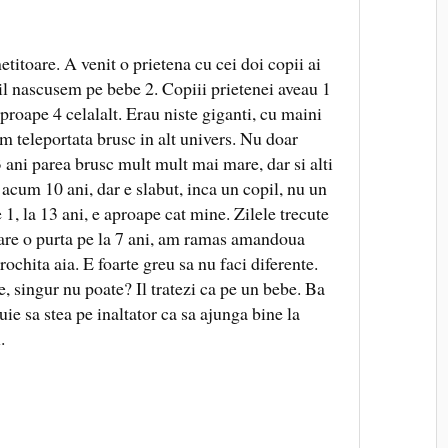
titoare. A venit o prietena cu cei doi copii ai
u il nascusem pe bebe 2. Copiii prietenei aveau 1
aproape 4 celalalt. Erau niste giganti, cu maini
m teleportata brusc in alt univers. Nu doar
 ani parea brusc mult mult mai mare, dar si alti
e acum 10 ani, dar e slabut, inca un copil, nu un
 1, la 13 ani, e aproape cat mine. Zilele trecute
care o purta pe la 7 ani, am ramas amandoua
ochita aia. E foarte greu sa nu faci diferente.
le, singur nu poate? Il tratezi ca pe un bebe. Ba
buie sa stea pe inaltator ca sa ajunga bine la
.