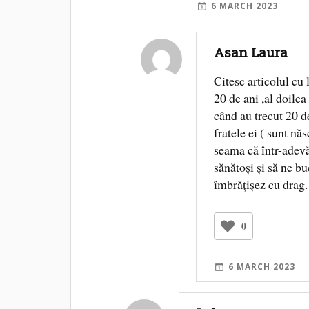
6 MARCH 2023
Asan Laura
Citesc articolul cu
20 de ani ,al doilea 
când au trecut 20 de
fratele ei ( sunt nă
seama că într-adevă
sănătoși și să ne bu
îmbrățișez cu drag.
0
6 MARCH 2023