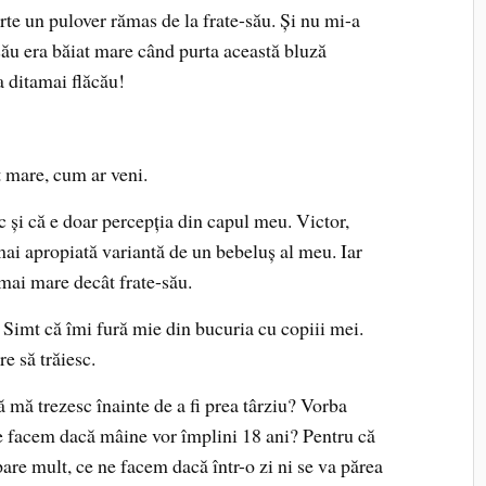
arte un pulover rămas de la frate-său. Și nu mi-a
său era băiat mare când purta această bluză
a ditamai flăcău!
t mare, cum ar veni.
 și că e doar percepția din capul meu. Victor,
 mai apropiată variantă de un bebeluș al meu. Iar
 mai mare decât frate-său.
 Simt că îmi fură mie din bucuria cu copiii mei.
re să trăiesc.
 mă trezesc înainte de a fi prea târziu? Vorba
ne facem dacă mâine vor împlini 18 ani? Pentru că
pare mult, ce ne facem dacă într-o zi ni se va părea