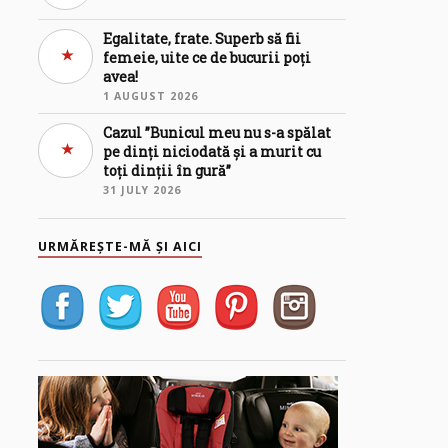
Egalitate, frate. Superb să fii
femeie, uite ce de bucurii poți
avea!
1 AUGUST 2026
Cazul ”Bunicul meu nu s-a spălat
pe dinți niciodată și a murit cu
toți dinții în gură”
31 JULY 2026
URMĂREȘTE-MĂ ȘI AICI