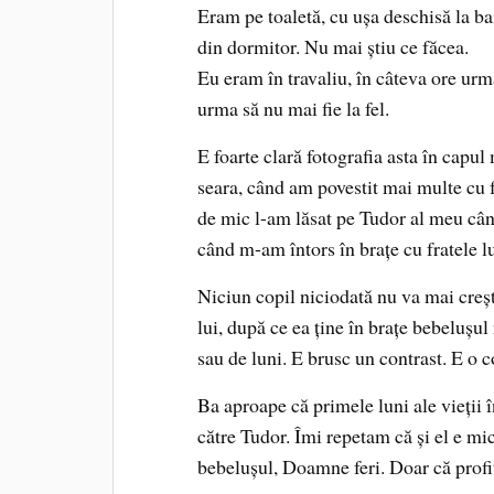
Eram pe toaletă, cu ușa deschisă la bai
din dormitor. Nu mai știu ce făcea.
Eu eram în travaliu, în câteva ore urma 
urma să nu mai fie la fel.
E foarte clară fotografia asta în capu
seara, când am povestit mai multe cu 
de mic l-am lăsat pe Tudor al meu când
când m-am întors în brațe cu fratele lu
Niciun copil niciodată nu va mai cre
lui, după ce ea ține în brațe bebelușu
sau de luni. E brusc un contrast. E o c
Ba aproape că primele luni ale vieții î
către Tudor. Îmi repetam că și el e mi
bebelușul, Doamne feri. Doar că profi