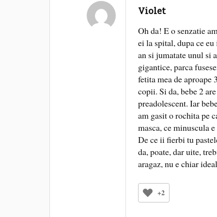
Violet
Oh da! E o senzatie ame
ei la spital, dupa ce e
an si jumatate unul si 
gigantice, parca fusese
fetita mea de aproape 3
copii. Si da, bebe 2 ar
preadolescent. Iar bebe
am gasit o rochita pe 
masca, ce minuscula e r
De ce ii fierbi tu paste
da, poate, dar uite, tre
aragaz, nu e chiar ideal
+2