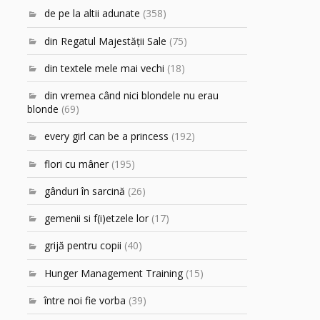
de pe la altii adunate
(358)
din Regatul Majestăţii Sale
(75)
din textele mele mai vechi
(18)
din vremea când nici blondele nu erau
blonde
(69)
every girl can be a princess
(192)
flori cu mâner
(195)
gânduri în sarcină
(26)
gemenii si f(i)etzele lor
(17)
grijă pentru copii
(40)
Hunger Management Training
(15)
între noi fie vorba
(39)