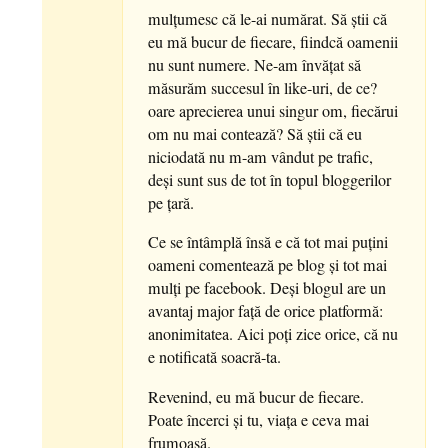
mulțumesc că le-ai numărat. Să știi că
eu mă bucur de fiecare, fiindcă oamenii
nu sunt numere. Ne-am învățat să
măsurăm succesul în like-uri, de ce?
oare aprecierea unui singur om, fiecărui
om nu mai contează? Să știi că eu
niciodată nu m-am vândut pe trafic,
deși sunt sus de tot în topul bloggerilor
pe țară.
Ce se întâmplă însă e că tot mai puțini
oameni comentează pe blog și tot mai
mulți pe facebook. Deși blogul are un
avantaj major față de orice platformă:
anonimitatea. Aici poți zice orice, că nu
e notificată soacră-ta.
Revenind, eu mă bucur de fiecare.
Poate încerci și tu, viața e ceva mai
frumoasă.