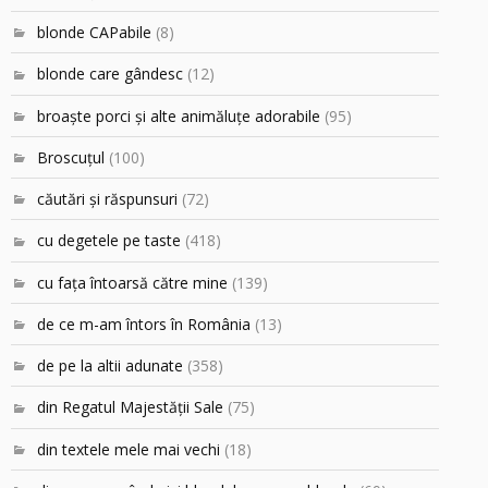
blonde CAPabile
(8)
blonde care gândesc
(12)
broaşte porci şi alte animăluţe adorabile
(95)
Broscuțul
(100)
căutări şi răspunsuri
(72)
cu degetele pe taste
(418)
cu faţa întoarsă către mine
(139)
de ce m-am întors în România
(13)
de pe la altii adunate
(358)
din Regatul Majestăţii Sale
(75)
din textele mele mai vechi
(18)