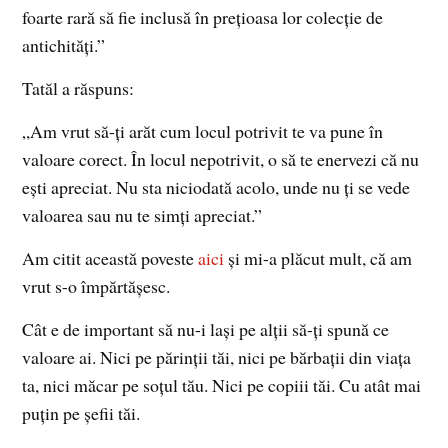
foarte rară să fie inclusă în prețioasa lor colecție de
antichități.”
Tatăl a răspuns:
„Am vrut să-ți arăt cum locul potrivit te va pune în
valoare corect. În locul nepotrivit, o să te enervezi că nu
ești apreciat. Nu sta niciodată acolo, unde nu ți se vede
valoarea sau nu te simți apreciat.”
Am citit această poveste
aici
și mi-a plăcut mult, că am
vrut s-o împărtășesc.
Cât e de important să nu-i lași pe alții să-ți spună ce
valoare ai. Nici pe părinții tăi, nici pe bărbații din viața
ta, nici măcar pe soțul tău. Nici pe copiii tăi. Cu atât mai
puțin pe șefii tăi.