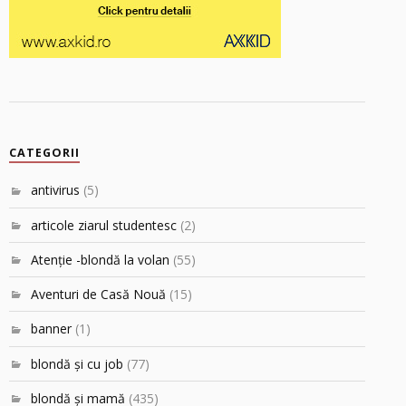
CATEGORII
antivirus
(5)
articole ziarul studentesc
(2)
Atenţie -blondă la volan
(55)
Aventuri de Casă Nouă
(15)
banner
(1)
blondă şi cu job
(77)
blondă şi mamă
(435)