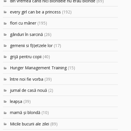
din vremea când nici blondele nu erau blonde
(69)
every girl can be a princess
(192)
flori cu mâner
(195)
gânduri în sarcină
(26)
gemenii si f(i)etzele lor
(17)
grijă pentru copii
(40)
Hunger Management Training
(15)
între noi fie vorba
(39)
jurnal de casă nouă
(2)
leapşa
(39)
mamă şi blondă
(10)
Micile bucurii ale zilei
(89)