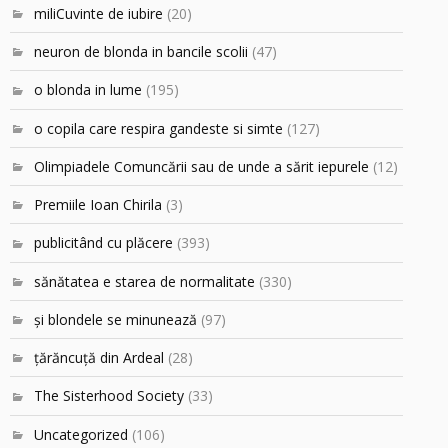
miliCuvinte de iubire
(20)
neuron de blonda in bancile scolii
(47)
o blonda in lume
(195)
o copila care respira gandeste si simte
(127)
Olimpiadele Comuncării sau de unde a sărit iepurele
(12)
Premiile Ioan Chirila
(3)
publicitând cu plăcere
(393)
sănătatea e starea de normalitate
(330)
şi blondele se minunează
(97)
ţărăncuţă din Ardeal
(28)
The Sisterhood Society
(33)
Uncategorized
(106)