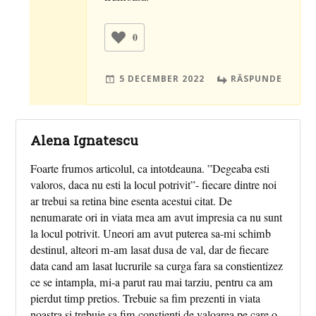
0
5 DECEMBER 2022
RĂSPUNDE
Alena Ignatescu
Foarte frumos articolul, ca intotdeauna. ”Degeaba esti
valoros, daca nu esti la locul potrivit”- fiecare dintre noi
ar trebui sa retina bine esenta acestui citat. De
nenumarate ori in viata mea am avut impresia ca nu sunt
la locul potrivit. Uneori am avut puterea sa-mi schimb
destinul, alteori m-am lasat dusa de val, dar de fiecare
data cand am lasat lucrurile sa curga fara sa constientizez
ce se intampla, mi-a parut rau mai tarziu, pentru ca am
pierdut timp pretios. Trebuie sa fim prezenti in viata
noastra si trebuie sa fim constienti de valoarea pe care o