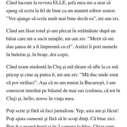
Când lucram la revista ELLE, șefa mea mi-a urat să
ajung să scriu la fel de bine ca un anumit editor senior.
”Voi ajunge să scriu mult mai bine decât ea”, mi-am zis.
Când am lăsat totul și-am plecat în străinătate după un
băiat care mi-a sucit mințile, mi-am zis: ”Merit să-mi
dau șansa de a fi împreună cu el”. Astăzi îi port numele
în buletin și, în brațe, doi copii.
Când eram studentă în Cluj și mă târam să aflu la ce mă
pricep și cine aș putea fi, mi-am zis: ”Mă duc unde simt
că pot străluci”. Așa că m-am mutat la București, l-am
cunoscut imediat pe băiatul de mai sus (culmea, că tot în
Cluj) și, hello, noroc în viața mea.
Poți scrie și fără să faci jurnalism. Yep, asta am și făcut!
Poți ajuta oamenii și fără să le scoți dinți. Că bine zici.
Poți fi o mamă bună și în 2 camere la bloc. Chiar sunt.