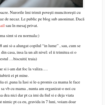
oacre. Nurorile îmi trimit povești muncitorești cu
 haz de necaz. Le public pe blog sub anonimat. Dacă
ail
sau în mesaj privat.
 ma simt si eu normala:)
 ani si-a alungat copilul “in lume” , sau, cum se
in casa, insa la un alt nivel: el ii trimitea ei o
restul …biscuiti( traia)
 si i-am dat foc la valiza….
iubirii ei pt mine.
ia ei ,pana la Iasi si le-a promis ca mama le face
ici sa vb cu mama , nunta am organizat-o noi cu
 dea nici dar pt ca imi da fiul si e deja viata
at nimic pt ca eu, gravida in 7 luni, voiam doar