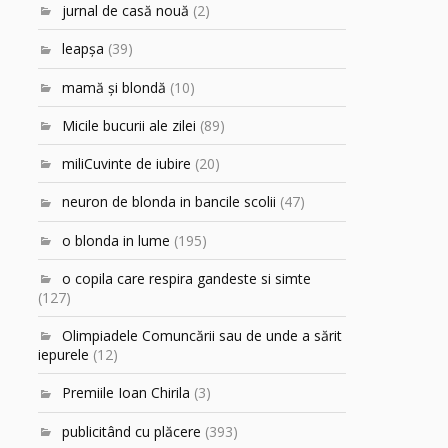
jurnal de casă nouă
(2)
leapşa
(39)
mamă şi blondă
(10)
Micile bucurii ale zilei
(89)
miliCuvinte de iubire
(20)
neuron de blonda in bancile scolii
(47)
o blonda in lume
(195)
o copila care respira gandeste si simte
(127)
Olimpiadele Comuncării sau de unde a sărit
iepurele
(12)
Premiile Ioan Chirila
(3)
publicitând cu plăcere
(393)