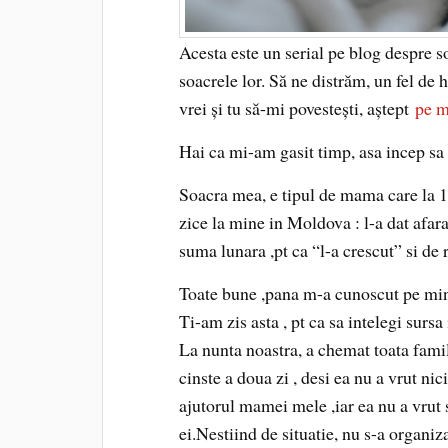
Acesta este un serial pe blog despre s
soacrele lor. Să ne distrăm, un fel de
vrei și tu să-mi povestești, aștept
pe m
Hai ca mi-am gasit timp, asa incep sa
Soacra mea, e tipul de mama care la 18
zice la mine in Moldova : l-a dat afara d
suma lunara ,pt ca “l-a crescut” si de 
Toate bune ,pana m-a cunoscut pe mine
Ti-am zis asta , pt ca sa intelegi sursa 
La nunta noastra, a chemat toata famil
cinste a doua zi , desi ea nu a vrut n
ajutorul mamei mele ,iar ea nu a vrut sa
ei.Nestiind de situatie, nu s-a organiz