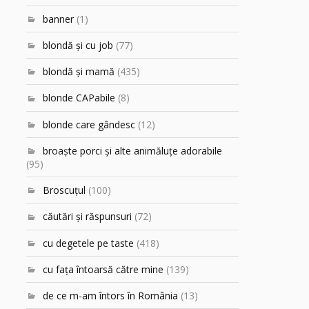
banner
(1)
blondă şi cu job
(77)
blondă şi mamă
(435)
blonde CAPabile
(8)
blonde care gândesc
(12)
broaşte porci şi alte animăluţe adorabile
(95)
Broscuțul
(100)
căutări şi răspunsuri
(72)
cu degetele pe taste
(418)
cu faţa întoarsă către mine
(139)
de ce m-am întors în România
(13)