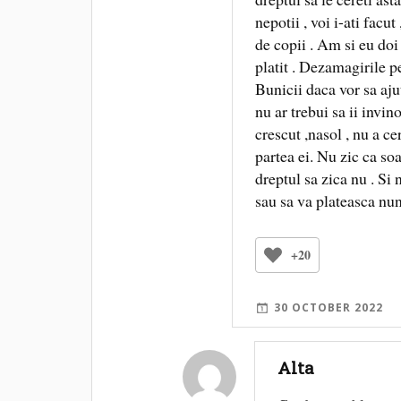
nepotii , voi i-ati facu
de copii . Am si eu doi
platit . Dezamagirile pe
Bunicii daca vor sa aju
nu ar trebui sa ii invino
crescut ,nasol , nu a cer
partea ei. Nu zic ca so
dreptul sa zica nu . Si 
sau sa va plateasca nun
+20
30 OCTOBER 2022
Alta