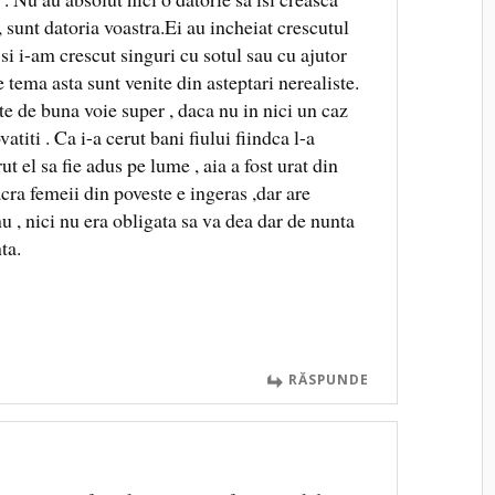
t , sunt datoria voastra.Ei au incheiat crescutul
 si i-am crescut singuri cu sotul sau cu ajutor
 tema asta sunt venite din asteptari nerealiste.
te de buna voie super , daca nu in nici un caz
vatiti . Ca i-a cerut bani fiului fiindca l-a
ut el sa fie adus pe lume , aia a fost urat din
acra femeii din poveste e ingeras ,dar are
nu , nici nu era obligata sa va dea dar de nunta
ta.
RĂSPUNDE