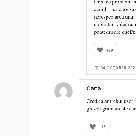
Cred ca problema a c
acord… ca apoi sa 
nerespectarea unui 
copiii tai… dar nu 
poate/nu are chef/
+10
30 OCTOBER 202
Oana
Cred ca ar trebui usor 
greseli gramaticale care
+13