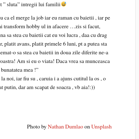
” sluta” intregii lui familii
ca el merge la job iar eu raman cu baietii , iar pe
i transform hobby ul in afacere …zis si facut,
na sa stea cu baietii cat eu voi lucra , daa cu drag
, platit avans, platit primele 6 luni, pt a putea sta
emat-o sa stea cu baietii in doua zile diferite ne-a
 voastra! Am si eu o viata! Daca vrea sa munceasca
e bunatatea mea !”
 noi, iar fiu su , caruia i a ajuns cutitul la os , o
 putin, dar am scapat de soacra , vb aia!:))
Photo by
Nathan Dumlao
on
Unsplash