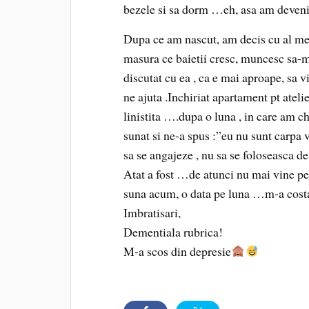
bezele si sa dorm …eh, asa am devenit 
Dupa ce am nascut, am decis cu al meu 
masura ce baietii cresc, muncesc sa-m
discutat cu ea , ca e mai aproape, sa vi
ne ajuta .Inchiriat apartament pt atelier
linistita ….dupa o luna , in care am ch
sunat si ne-a spus :”eu nu sunt carpa
sa se angajeze , nu sa se foloseasca d
Atat a fost …de atunci nu mai vine pe la
suna acum, o data pe luna …m-a costat
Imbratisari,
Dementiala rubrica!
M-a scos din depresie