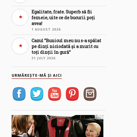
Egalitate, frate. Superb să fii
femeie, uite ce de bucurii poți
avea!
1 AUGUST 2026
Cazul ”Bunicul meu nu s-a spălat
pe dinți niciodată și a murit cu
toți dinții în gură”
31 JULY 2026
URMĂREȘTE-MĂ ȘI AICI