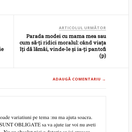
ARTICOLUL URMĂTOR
Parada modei cu mama mea sau
cum să-ți ridici moralul: când viața
ie
îți dă lămâi, vinde-le și ia-ți pantofi
(p)
ADAUGĂ COMENTARIU →
oade variatiuni pe tema :nu ma ajuta soacra.
SUNT OBLIGATE sa va ajute iar voi nu aveti
a . Nu au absolut nici o datorie sa isi creasca