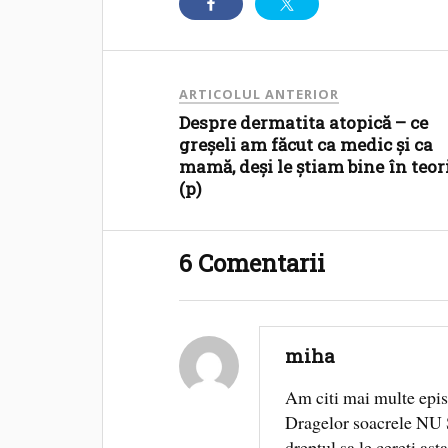
ARTICOLUL ANTERIOR
Despre dermatita atopică – ce
greșeli am făcut ca medic și ca
mamă, deși le știam bine în teor
(p)
6 Comentarii
miha
Am citi mai multe epis
Dragelor soacrele NU 
dreptul sa le cereti ast