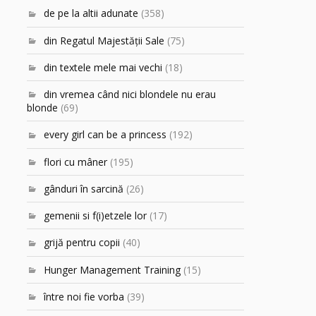
de pe la altii adunate
(358)
din Regatul Majestăţii Sale
(75)
din textele mele mai vechi
(18)
din vremea când nici blondele nu erau
blonde
(69)
every girl can be a princess
(192)
flori cu mâner
(195)
gânduri în sarcină
(26)
gemenii si f(i)etzele lor
(17)
grijă pentru copii
(40)
Hunger Management Training
(15)
între noi fie vorba
(39)