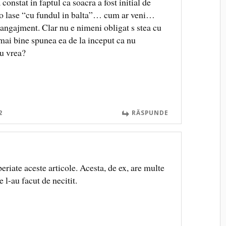
onstat in faptul ca soacra a fost initial de
o lase “cu fundul in balta”… cum ar veni…
angajment. Clar nu e nimeni obligat s stea cu
mai bine spunea ea de la inceput ca nu
nu vrea?
2
RĂSPUNDE
periate aceste articole. Acesta, de ex, are multe
 l-au facut de necitit.