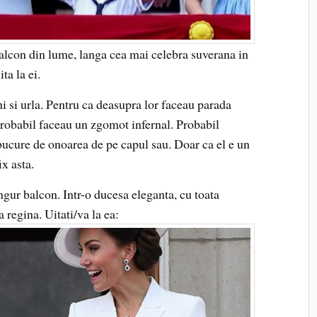
balcon din lume, langa cea mai celebra suverana in
ta la ei.
hi si urla. Pentru ca deasupra lor faceau parada
 Probabil faceau un zgomot infernal. Probabil
 bucure de onoarea de pe capul sau. Doar ca el e un
ix asta.
ngur balcon. Intr-o ducesa eleganta, cu toata
 regina. Uitati/va la ea: