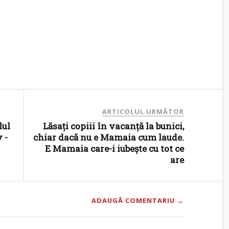
ARTICOLUL URMĂTOR
lul
Lăsați copiii în vacanță la bunici,
 -
chiar dacă nu e Mamaia cum laude.
E Mamaia care-i iubește cu tot ce
are
ADAUGĂ COMENTARIU →