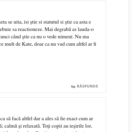
ta se uita, isi știe si statutul si știe ca asta e
rebuie sa reactioneze. Mai degrabă as lauda-o
atunci când știe ca nu o vede nimeni. Nu ma
ace mult de Kate, doar ca nu vad cum altfel ar fi
RĂSPUNDE
 să facă altfel dar a ales să fie exact cum ar
; calmă și relaxată. Toți copii au ieșirile lor,