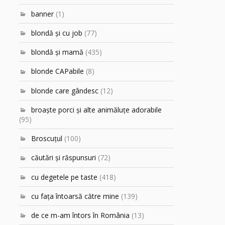
banner
(1)
blondă şi cu job
(77)
blondă şi mamă
(435)
blonde CAPabile
(8)
blonde care gândesc
(12)
broaşte porci şi alte animăluţe adorabile
(95)
Broscuțul
(100)
căutări şi răspunsuri
(72)
cu degetele pe taste
(418)
cu faţa întoarsă către mine
(139)
de ce m-am întors în România
(13)