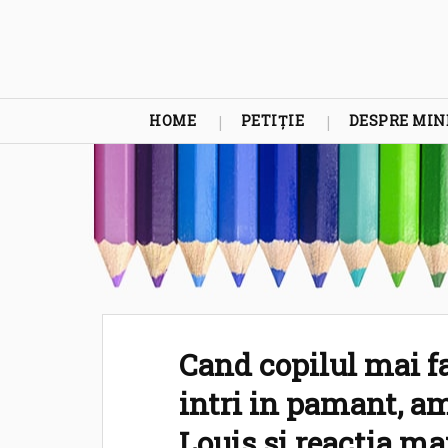
HOME
PETIȚIE
DESPRE MIN
Cand copilul mai fac
intri in pamant, am
Louis si reactia ma