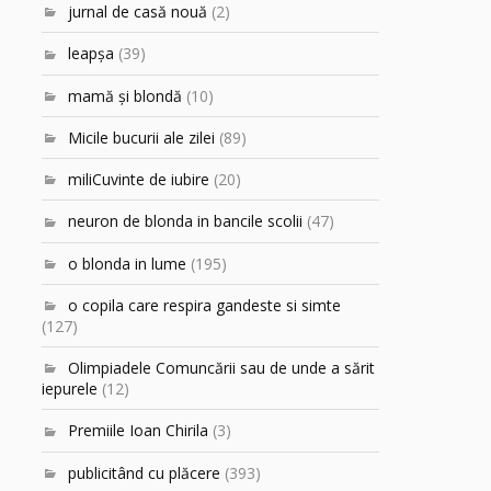
jurnal de casă nouă
(2)
leapşa
(39)
mamă şi blondă
(10)
Micile bucurii ale zilei
(89)
miliCuvinte de iubire
(20)
neuron de blonda in bancile scolii
(47)
o blonda in lume
(195)
o copila care respira gandeste si simte
(127)
Olimpiadele Comuncării sau de unde a sărit
iepurele
(12)
Premiile Ioan Chirila
(3)
publicitând cu plăcere
(393)