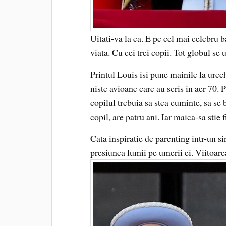
Uitati-va la ea. E pe cel mai celebru 
viata. Cu cei trei copii. Tot globul se ui
Printul Louis isi pune mainile la urec
niste avioane care au scris in aer 70.
copilul trebuia sa stea cuminte, sa se
copil, are patru ani. Iar maica-sa stie f
Cata inspiratie de parenting intr-un si
presiunea lumii pe umerii ei. Viitoarea