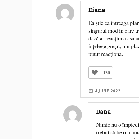
Diana
Ea știe ca întreaga plane
singurul mod in care t
dacă ar reacționa asa 
înțelege greșit, imi pl
putut reacționa.
+130
4 JUNE 2022
Dana
Nimic nu o împiedica
trebui să fie o mamă