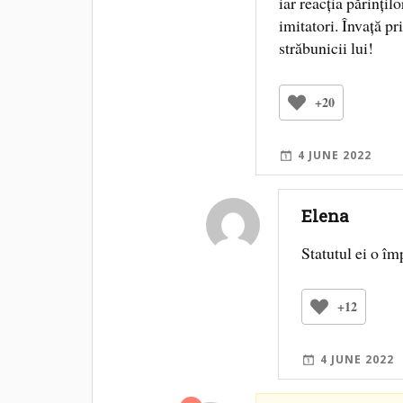
iar reacția părințil
imitatori. Învață pr
străbunicii lui!
+20
4 JUNE 2022
Elena
Statutul ei o îm
+12
4 JUNE 2022