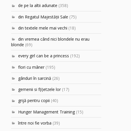
de pe la altii adunate
(358)
din Regatul Majestăţii Sale
(75)
din textele mele mai vechi
(18)
din vremea când nici blondele nu erau
blonde
(69)
every girl can be a princess
(192)
flori cu mâner
(195)
gânduri în sarcină
(26)
gemenii si f(i)etzele lor
(17)
grijă pentru copii
(40)
Hunger Management Training
(15)
între noi fie vorba
(39)