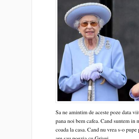
Sa ne amintim de aceste poze data viit
pana noi bem cafea. Cand suntem in ma
coada la casa. Cand nu vrea s-o pupe 
are sau poezia cu Grivei.