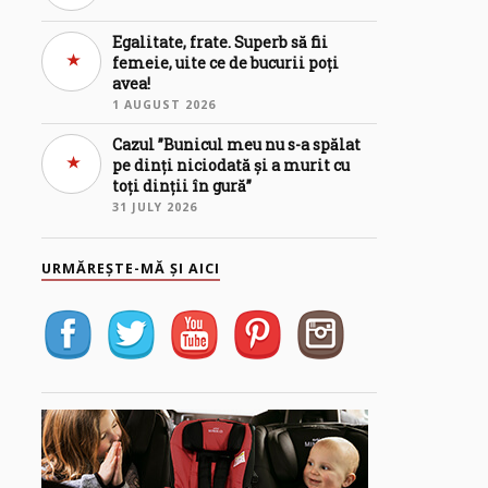
Egalitate, frate. Superb să fii
femeie, uite ce de bucurii poți
avea!
1 AUGUST 2026
Cazul ”Bunicul meu nu s-a spălat
pe dinți niciodată și a murit cu
toți dinții în gură”
31 JULY 2026
URMĂREȘTE-MĂ ȘI AICI