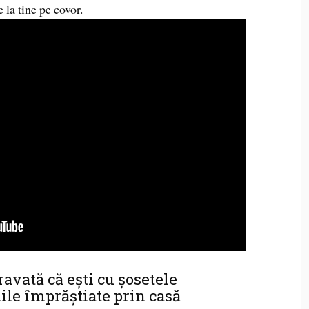
be la tine pe covor.
avată că ești cu șosetele
ile împrăștiate prin casă