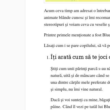
Acum ceva timp am adresat o întrebare
animate blânde cunosc și îmi recoman
stereotipuri și voiam ceva cu veselie ș
Printre primele menționate a fost Blu
Lăsați cum i se pare copilului, să vă 
Îți arată cum să te joci
Știți cum unii părinți parcă s-au 
natură, uită și de mâncare când se
una dintre cărțile mele preferate 
și simplu, nu îmi vine natural.
Dacă și voi sunteți ca mine, băgați
pâine.
Când îl vezi pe tatăl lui B