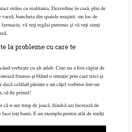
act strâns cu realitatea. Dezordine în casă, plin de
e varză, bancheta din spatele mașinii -un loc de
o farmacie, vă veți regăsi puternic și vă veți simți
asă.
te la probleme cu care te
când vorbește cu alt adult. Cine nu a fost căpiat de
onează frumos și blând o situație prin care treci și
r dacă celălalt părinte e un cățel vorbitor într-un
s, să fie primit!
r că n-are timp de joacă, fiindcă azi lucrează de
 face toți banii. E un exemplu pentru atât de mulți