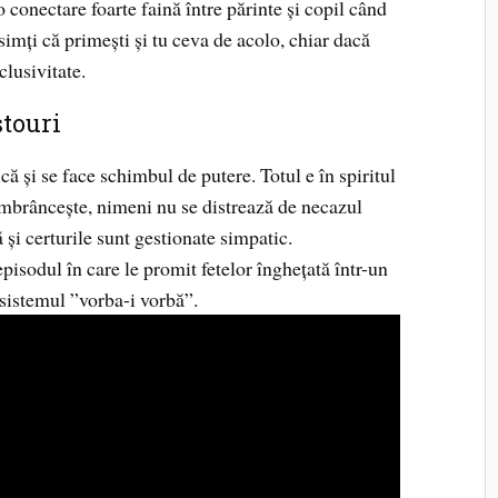
o conectare foarte faină între părinte și copil când
 simți că primești și tu ceva de acolo, chiar dacă
clusivitate.
touri
ă și se face schimbul de putere. Totul e în spiritul
 îmbrâncește, nimeni nu se distrează de necazul
ă și certurile sunt gestionate simpatic.
 episodul în care le promit fetelor înghețată într-un
 sistemul ”vorba-i vorbă”.