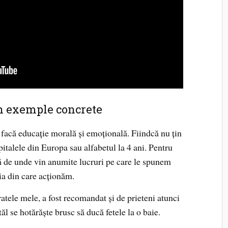
rin exemple concrete
 facă educație morală și emoțională. Fiindcă nu țin
italele din Europa sau alfabetul la 4 ani. Pentru
ă de unde vin anumite lucruri pe care le spunem
gia din care acționăm.
atele mele, a fost recomandat și de prieteni atunci
l se hotărăște brusc să ducă fetele la o baie.