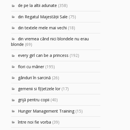
de pe la altii adunate
(358)
din Regatul Majestăţii Sale
(75)
din textele mele mai vechi
(18)
din vremea când nici blondele nu erau
blonde
(69)
every girl can be a princess
(192)
flori cu mâner
(195)
gânduri în sarcină
(26)
gemenii si f(i)etzele lor
(17)
grijă pentru copii
(40)
Hunger Management Training
(15)
între noi fie vorba
(39)