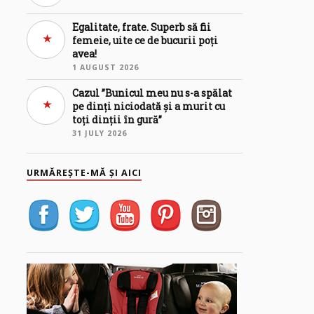
Egalitate, frate. Superb să fii
femeie, uite ce de bucurii poți
avea!
1 AUGUST 2026
Cazul ”Bunicul meu nu s-a spălat
pe dinți niciodată și a murit cu
toți dinții în gură”
31 JULY 2026
URMĂREȘTE-MĂ ȘI AICI