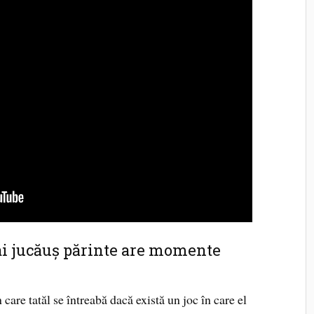
mai jucăuș părinte are momente
 care tatăl se întreabă dacă există un joc în care el