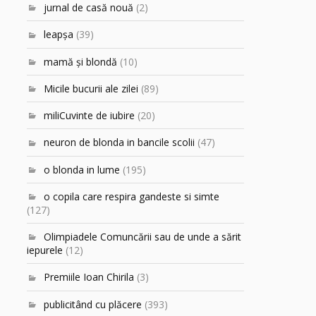
jurnal de casă nouă
(2)
leapşa
(39)
mamă şi blondă
(10)
Micile bucurii ale zilei
(89)
miliCuvinte de iubire
(20)
neuron de blonda in bancile scolii
(47)
o blonda in lume
(195)
o copila care respira gandeste si simte
(127)
Olimpiadele Comuncării sau de unde a sărit
iepurele
(12)
Premiile Ioan Chirila
(3)
publicitând cu plăcere
(393)