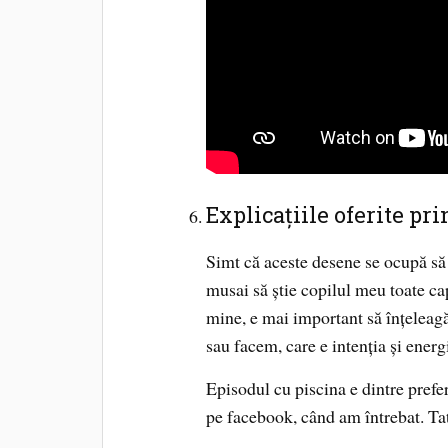
Explicațiile oferite p
Simt că aceste desene se ocupă să
musai să știe copilul meu toate cap
mine, e mai important să înțeleag
sau facem, care e intenția și ener
Episodul cu piscina e dintre prefer
pe facebook, când am întrebat. Tată