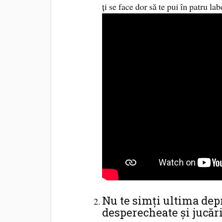
ți se face dor să te pui în patru la
Nu te simți ultima depr
desperecheate și jucări