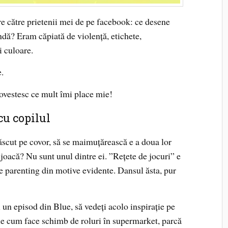
 către prietenii mei de pe facebook: ce desene
dă? Eram căpiată de violență, etichete,
i culoare.
e.
povestesc ce mult îmi place mie!
 cu copilul
născut pe covor, să se maimuțărească e a doua lor
 joacă? Nu sunt unul dintre ei. ”Rețete de jocuri” e
de parenting din motive evidente. Dansul ăsta, pur
 un episod din Blue, să vedeți acolo inspirație pe
lue cum face schimb de roluri în supermarket, parcă