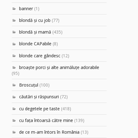
banner
(1)
blondă şi cu job
(77)
blondă şi mamă
(435)
blonde CAPabile
(8)
blonde care gândesc
(12)
broaşte porci şi alte animăluţe adorabile
(95)
Broscuțul
(100)
căutări şi răspunsuri
(72)
cu degetele pe taste
(418)
cu faţa întoarsă către mine
(139)
de ce m-am întors în România
(13)