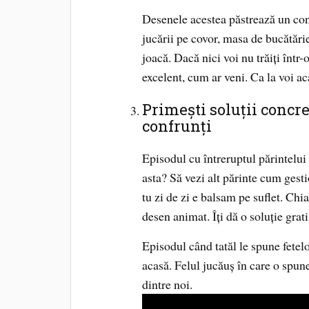
Desenele acestea păstrează un cont
jucării pe covor, masa de bucătări
joacă. Dacă nici voi nu trăiți într-
excelent, cum ar veni. Ca la voi ac
Primești soluții concre
confrunți
Episodul cu întreruptul părintelui 
asta? Să vezi alt părinte cum gesti
tu zi de zi e balsam pe suflet. Chia
desen animat. Îți dă o soluție grati
Episodul când tatăl le spune fetelo
acasă. Felul jucăuș în care o spune
dintre noi.