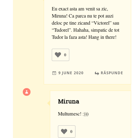
Eu exact asta am venit sa zic,
Miruna! Ca parca nu te pot auzi
deloc pe tine zicand “Victorel” sau
“Tudorel”. Hahaha, simpatic de tot
Tudor la faza asta! Hang in there!
0
9 JUNE 2020
RĂSPUNDE
Miruna
Multumesc! :)))
0