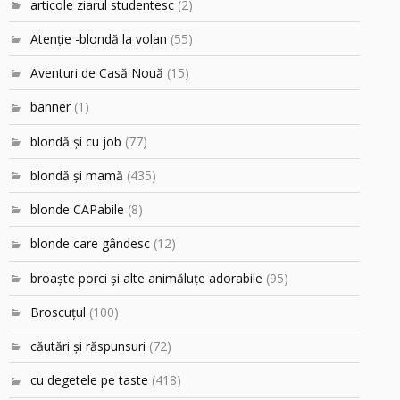
articole ziarul studentesc
(2)
Atenţie -blondă la volan
(55)
Aventuri de Casă Nouă
(15)
banner
(1)
blondă şi cu job
(77)
blondă şi mamă
(435)
blonde CAPabile
(8)
blonde care gândesc
(12)
broaşte porci şi alte animăluţe adorabile
(95)
Broscuțul
(100)
căutări şi răspunsuri
(72)
cu degetele pe taste
(418)