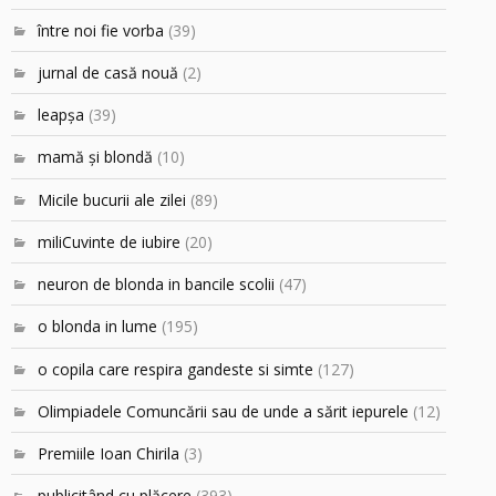
între noi fie vorba
(39)
jurnal de casă nouă
(2)
leapşa
(39)
mamă şi blondă
(10)
Micile bucurii ale zilei
(89)
miliCuvinte de iubire
(20)
neuron de blonda in bancile scolii
(47)
o blonda in lume
(195)
o copila care respira gandeste si simte
(127)
Olimpiadele Comuncării sau de unde a sărit iepurele
(12)
Premiile Ioan Chirila
(3)
publicitând cu plăcere
(393)