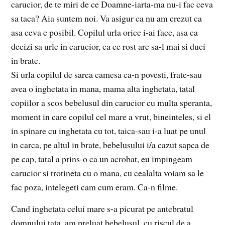
carucior, de te miri de ce Doamne-iarta-ma nu-i fac ceva
sa taca? Aia suntem noi. Va asigur ca nu am crezut ca
asa ceva e posibil. Copilul urla orice i-ai face, asa ca
decizi sa urle in carucior, ca ce rost are sa-l mai si duci
in brate.
Si urla copilul de sarea camesa ca-n povesti, frate-sau
avea o inghetata in mana, mama alta inghetata, tatal
copiilor a scos bebelusul din carucior cu multa speranta,
moment in care copilul cel mare a vrut, bineinteles, si el
in spinare cu inghetata cu tot, taica-sau i-a luat pe unul
in carca, pe altul in brate, bebelusului i/a cazut sapca de
pe cap, tatal a prins-o ca un acrobat, eu impingeam
carucior si trotineta cu o mana, cu cealalta voiam sa le
fac poza, intelegeti cam cum eram. Ca-n filme.
Cand inghetata celui mare s-a picurat pe antebratul
domnului tata, am preluat bebelusul, cu riscul de a