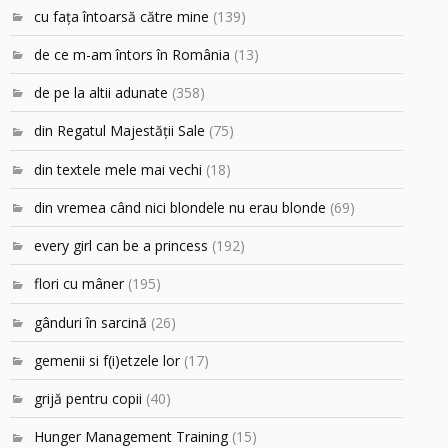
cu faţa întoarsă către mine
(139)
de ce m-am întors în România
(13)
de pe la altii adunate
(358)
din Regatul Majestăţii Sale
(75)
din textele mele mai vechi
(18)
din vremea când nici blondele nu erau blonde
(69)
every girl can be a princess
(192)
flori cu mâner
(195)
gânduri în sarcină
(26)
gemenii si f(i)etzele lor
(17)
grijă pentru copii
(40)
Hunger Management Training
(15)