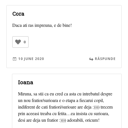
Cora
Daca ati ras impreuna, e de bine!
0
10 JUNE 2020
RĂSPUNDE
Ioana
Miruna, sa stii ca eu cred ca asta cu intrebatul despre
un nou fratior/surioara e o etapa a fiecarui copil,
indiferent de cati fratiori/surioare are deja :)))) trecem
prin aceeasi treaba cu fetita…ea insista cu surioara,
desi are deja un fratior :)))) adorabili, oricum!