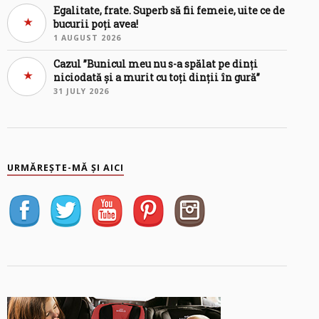
Egalitate, frate. Superb să fii femeie, uite ce de
bucurii poți avea!
1 AUGUST 2026
Cazul ”Bunicul meu nu s-a spălat pe dinți
niciodată și a murit cu toți dinții în gură”
31 JULY 2026
URMĂREȘTE-MĂ ȘI AICI