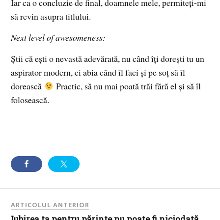
Iar ca o concluzie de final, doamnele mele, permiteți-mi
să revin asupra titlului.
Next level of awesomeness:
Știi că ești o nevastă adevărată, nu când îți dorești tu un
aspirator modern, ci abia când îl faci și pe soț să îl
dorească
Practic, să nu mai poată trăi fără el și să îl
folosească.
ARTICOLUL ANTERIOR
Iubirea ta pentru părinte nu poate fi niciodată