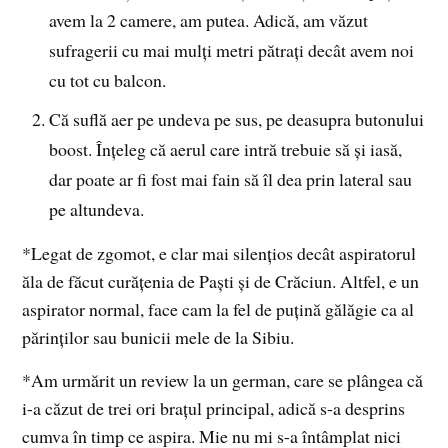
avem la 2 camere, am putea. Adică, am văzut
sufragerii cu mai mulți metri pătrați decât avem noi
cu tot cu balcon.
Că suflă aer pe undeva pe sus, pe deasupra butonului
boost. Înțeleg că aerul care intră trebuie să și iasă,
dar poate ar fi fost mai fain să îl dea prin lateral sau
pe altundeva.
*Legat de zgomot, e clar mai silențios decât aspiratorul
ăla de făcut curățenia de Paști și de Crăciun. Altfel, e un
aspirator normal, face cam la fel de puțină gălăgie ca al
părinților sau bunicii mele de la Sibiu.
*Am urmărit un review la un german, care se plângea că
i-a căzut de trei ori brațul principal, adică s-a desprins
cumva în timp ce aspira. Mie nu mi s-a întâmplat nici