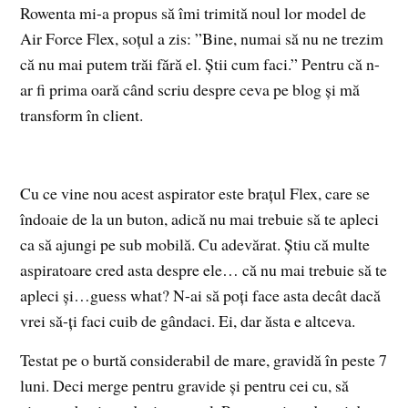
Rowenta mi-a propus să îmi trimită noul lor model de
Air Force Flex, soțul a zis: ”Bine, numai să nu ne trezim
că nu mai putem trăi fără el. Știi cum faci.” Pentru că n-
ar fi prima oară când scriu despre ceva pe blog și mă
transform în client.
Cu ce vine nou acest aspirator este brațul Flex, care se
îndoaie de la un buton, adică nu mai trebuie să te apleci
ca să ajungi pe sub mobilă. Cu adevărat. Știu că multe
aspiratoare cred asta despre ele… că nu mai trebuie să te
apleci și…guess what? N-ai să poți face asta decât dacă
vrei să-ți faci cuib de gândaci. Ei, dar ăsta e altceva.
Testat pe o burtă considerabil de mare, gravidă în peste 7
luni. Deci merge pentru gravide și pentru cei cu, să