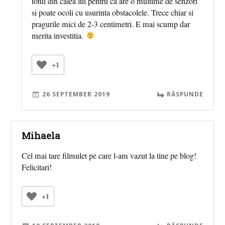
totul din calea lui pentru ca are o multime de senzori
si poate ocoli cu usurinta obstacolele. Trece chiar si
pragurile mici de 2-3 centimetri. E mai scump dar
merita investitia.
+1
26 SEPTEMBER 2019
RĂSPUNDE
Mihaela
Cel mai tare filmulet pe care l-am vazut la tine pe blog!
Felicitari!
+1