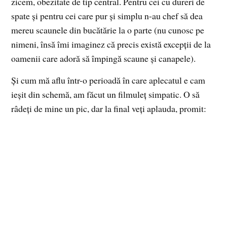
zicem, obezitate de tip central. Pentru cei cu dureri de
spate și pentru cei care pur și simplu n-au chef să dea
mereu scaunele din bucătărie la o parte (nu cunosc pe
nimeni, însă îmi imaginez că precis există excepții de la
oamenii care adoră să împingă scaune și canapele).
Și cum mă aflu într-o perioadă în care aplecatul e cam
ieșit din schemă, am făcut un filmuleț simpatic. O să
râdeți de mine un pic, dar la final veți aplauda, promit: