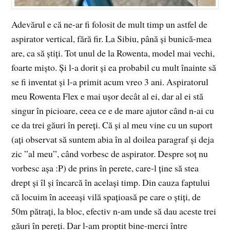
Adevărul e că ne-ar fi folosit de mult timp un astfel de
aspirator vertical, fără fir. La Sibiu, până și bunică-mea
are, ca să știți. Tot unul de la Rowenta, model mai vechi,
foarte mișto. Și l-a dorit și ea probabil cu mult înainte să
se fi inventat și l-a primit acum vreo 3 ani. Aspiratorul
meu Rowenta Flex e mai ușor decât al ei, dar al ei stă
singur în picioare, ceea ce e de mare ajutor când n-ai cu
ce da trei găuri în pereți. Că și al meu vine cu un suport
(ați observat să suntem abia în al doilea paragraf și deja
zic ”al meu”, când vorbesc de aspirator. Despre soț nu
vorbesc așa :P) de prins în perete, care-l ține să stea
drept și îl și încarcă în același timp. Din cauza faptului
că locuim în aceeași vilă spațioasă pe care o știți, de
50m pătrați, la bloc, efectiv n-am unde să dau aceste trei
găuri în pereți. Dar l-am proptit bine-merci între