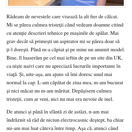
Râdeam de nevestele care visează la alt fier de călcat.
Mi se părea culmea tristeții când vedeam doamne citind
cu atenție descrieri tehnice pe mașinile de spălat. Mai
grav decât să primești un aspirator mi se părea doar să
ți-l dorești. Până m-a căpiat și pe mine un anumit model.
Bine, îl luaserăm pe cel mai ieftin de pe un site din UK,
ca niște naivi care nu apreciază lucrurile importante în
viață. Și, uite-așa, am ajuns să îmi doresc unul mai
normal la cap. L-am căpătat de ziua mea, m-am bucurat
și nici măcar nu m-am măritat. Depășisem culmea
tristeții, cum ar veni, nici nu mai era nevoie de inel.
De atunci și până în sfântă zi de astăzi, n-am mai
îndrăznit să râd de niciun electrocasnic deștept, ba chiar
mi-am mai luat câteva între timp. Așa că, atunci când