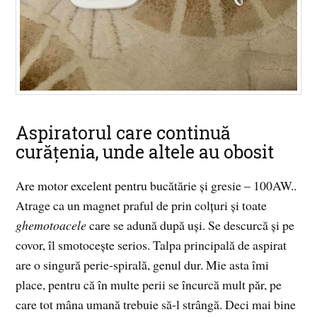
Aspiratorul care continuă
curățenia, unde altele au obosit
Are motor excelent pentru bucătărie și gresie – 100AW..
Atrage ca un magnet praful de prin colțuri și toate
ghemotoacele
care se adună după uși. Se descurcă și pe
covor, îl smotocește serios. Talpa principală de aspirat
are o singură perie-spirală, genul dur. Mie asta îmi
place, pentru că în multe perii se încurcă mult păr, pe
care tot mâna umană trebuie să-l strângă. Deci mai bine