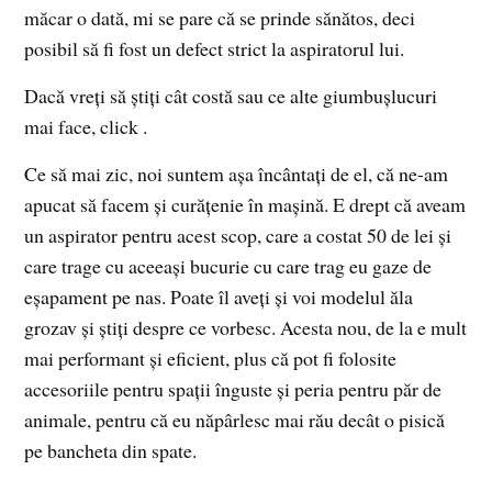
măcar o dată, mi se pare că se prinde sănătos, deci
posibil să fi fost un defect strict la aspiratorul lui.
Dacă vreți să știți cât costă sau ce alte giumbușlucuri
mai face, click .
Ce să mai zic, noi suntem așa încântați de el, că ne-am
apucat să facem și curățenie în mașină. E drept că aveam
un aspirator pentru acest scop, care a costat 50 de lei și
care trage cu aceeași bucurie cu care trag eu gaze de
eșapament pe nas. Poate îl aveți și voi modelul ăla
grozav și știți despre ce vorbesc. Acesta nou, de la e mult
mai performant și eficient, plus că pot fi folosite
accesoriile pentru spații înguste și peria pentru păr de
animale, pentru că eu năpârlesc mai rău decât o pisică
pe bancheta din spate.