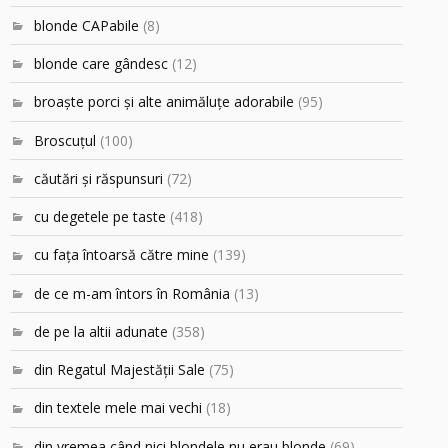
blonde CAPabile
(8)
blonde care gândesc
(12)
broaşte porci şi alte animăluţe adorabile
(95)
Broscuțul
(100)
căutări şi răspunsuri
(72)
cu degetele pe taste
(418)
cu faţa întoarsă către mine
(139)
de ce m-am întors în România
(13)
de pe la altii adunate
(358)
din Regatul Majestăţii Sale
(75)
din textele mele mai vechi
(18)
din vremea când nici blondele nu erau blonde
(69)