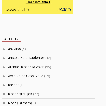
CATEGORII
antivirus
(5)
articole ziarul studentesc
(2)
Atenţie -blondă la volan
(55)
Aventuri de Casă Nouă
(15)
banner
(1)
blondă şi cu job
(77)
blondă şi mamă
(435)