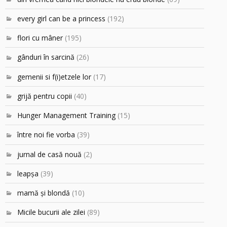
every girl can be a princess
(192)
flori cu mâner
(195)
gânduri în sarcină
(26)
gemenii si f(i)etzele lor
(17)
grijă pentru copii
(40)
Hunger Management Training
(15)
între noi fie vorba
(39)
jurnal de casă nouă
(2)
leapşa
(39)
mamă şi blondă
(10)
Micile bucurii ale zilei
(89)