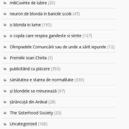
miliCuvinte de iubire
(20)
neuron de blonda in bancile scolii
(47)
o blonda in lume
(195)
o copila care respira gandeste si simte
(127)
Olimpiadele Comuncării sau de unde a sărit iepurele
(12)
Premiile Ioan Chirila
(3)
publicitând cu plăcere
(393)
sănătatea e starea de normalitate
(330)
şi blondele se minunează
(97)
ţărăncuţă din Ardeal
(28)
The Sisterhood Society
(33)
Uncategorized
(106)