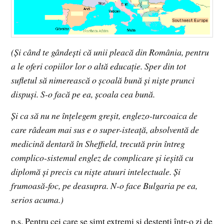
(Şi când te gândeşti că unii pleacă din România, pentru
a le oferi copiilor lor o altă educaţie. Sper din tot
sufletul să nimerească o şcoală bună şi nişte prunci
dispuşi. S-o facă pe ea, şcoala cea bună.
Şi ca să nu ne înţelegem greşit, englezo-turcoaica de
care râdeam mai sus e o super-isteaţă, absolventă de
medicină dentară în Sheffield, trecută prin întreg
complico-sistemul englez de complicare şi ieşită cu
diplomă şi precis cu nişte atuuri intelectuale. Şi
frumoasă-foc, pe deasupra. N-o face Bulgaria pe ea,
serios acuma.)
p.s. Pentru cei care se simt extremi şi deştepţi într-o zi de