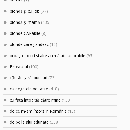
blondă şi cu job
(77)
blondă şi mamă
(435)
blonde CAPabile
(8)
blonde care gândesc
(12)
broaşte porci şi alte animăluţe adorabile
(95)
Broscuțul
(100)
căutări şi răspunsuri
(72)
cu degetele pe taste
(418)
cu faţa întoarsă către mine
(139)
de ce m-am întors în România
(13)
de pe la altii adunate
(358)