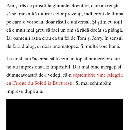
Am şi râs ca proştii la glumele clovnilor, care au reuşit
să se transmită tuturor celor prezenţi, indiferent de limba
pe care-o vorbeau, doar râsul e universal. Şi ştim cu toţii
că e mult mai greu să faci un om să râdă decât să plângă.
Iar oamenii ăştia erau ca un fel de Tom şi Jerry, în sensul
de fără dialog, ci doar onomatopee. Şi multă voie bună.
La final, am încercat să facem un top al numerelor care
ne-au impresionat. E imposibil. Dar mai bine mergeţi şi
dumneavoastră de-i vedeţi, că-n
septembrie vine Alegria
cu Cirque du Soleil la Bucureşti
. Şi mai schimbăm
impresii după aia.