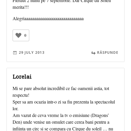
Pierdut 2 nunti pe 7 septembrie. Dar Cirque du Soleil
merita!!!
Alegriaaaaaaaaaaaaaaaaaaaaaaaaaaaaa
0
29 JULY 2013
RĂSPUNDE
Lorelai
Mi se pare absolut incredibil ce fac oamenii astia, tot
respectu!
Sper sa am ocazia intr-o zi sa fiu prezenta la spectacolul
lor.
Am vazut de ceva vreme la tv o emisiune (Dragons’
Den) unde venise un omulet care cerea bani pentru a
infiinta un circ si se compara cu Cirque du soleil … nu