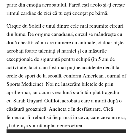
parte din emoţia acrobatului. Parcă eşti acolo şi-ţi creşte
ritmul cardiac de zici că tu eşti cocoţat pe bârnă.
Cirque du Soleil e unul dintre cele mai renumite circuri
din lume. De origine canadiană, circul se mândreşte cu
două chestii: că nu are numere cu animale, ci doar nişte
acrobaţi foarte talentaţi şi harnici şi cu măsurile
excepţionale de siguranţă pentru echipă (în 5 ani de
activitate, la circ au fost mai puţine accidente decât la
orele de sport de la şcoală, conform American Journal of
Sports Medicine). Noi ne luaserăm biletele de prin
aprilie-mai, iar acum vreo lună s-a întâmplat tragedia
cu Sarah Guyard-Guillot, acrobata care a murit după o
căzătură groaznică. Ancheta e în desfăşurare. Cică
femeia ar fi trebuit să fie prinsă în ceva, care ceva nu era,
şi uite-aşa s-a-ntâmplat nenorocirea.