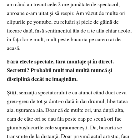
am când au trecut cele 2 ore jumătate de spectacol,
aproape c-am uitat şi să respir. Am văzut de multe ori
clipurile pe youtube, cu reluări şi piele de găină de
fiecare dată, însă sentimentul ăla de a te afla chiar acolo,
în faţa lor e mult, mult peste bucuria pe care o ai de
acasă.
Fără efecte speciale, fără montaje şi în direct.
Secretul? Probabil mult mai multă muncă şi
disciplină decât ne imaginăm.
Ştiţi, senzaţia spectatorului e ca atunci când duci ceva
greu-greu de tot şi dintr-o dată îi dai drumul, libertatea
aia, uşurarea aia. Doar că de multe ori, una după alta,
cam de câte ori se dau ăia peste cap pe scenă ori fac
giumbuşlucurile cele supraomeneşti. Da, bucuria se
transmite de la distanţă. Doar privind actul artistic, faci