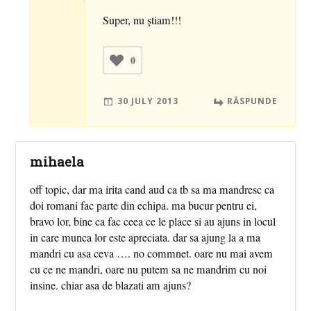
Super, nu ştiam!!!
0
30 JULY 2013
RĂSPUNDE
mihaela
off topic, dar ma irita cand aud ca tb sa ma mandresc ca
doi romani fac parte din echipa. ma bucur pentru ei,
bravo lor, bine ca fac ceea ce le place si au ajuns in locul
in care munca lor este apreciata. dar sa ajung la a ma
mandri cu asa ceva …. no commnet. oare nu mai avem
cu ce ne mandri, oare nu putem sa ne mandrim cu noi
insine. chiar asa de blazati am ajuns?