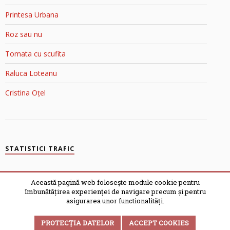
Printesa Urbana
Roz sau nu
Tomata cu scufita
Raluca Loteanu
Cristina Oțel
STATISTICI TRAFIC
Blondele în Top Blog
Această pagină web folosește module cookie pentru
îmbunătățirea experienței de navigare precum și pentru
asigurarea unor functionalități.
© 2007-2025 ȘI BLONDELE GÂNDESC | POWERED BY
WORDPRESS
PROTECȚIA DATELOR
ACCEPT COOKIES
TEMĂ OPTIMIZATĂ DE
VALERIU
| 162 QUERIES IN 0.443 S