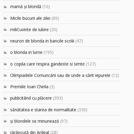
mamă şi blondă
(10)
Micile bucurii ale zilei
(89)
miliCuvinte de iubire
(20)
neuron de blonda in bancile scolii
(47)
o blonda in lume
(195)
o copila care respira gandeste si simte
(127)
Olimpiadele Comuncării sau de unde a sărit iepurele
(12)
Premiile Ioan Chirila
(3)
publicitând cu plăcere
(393)
sănătatea e starea de normalitate
(330)
şi blondele se minunează
(97)
ţărăncuţă din Ardeal
(28)