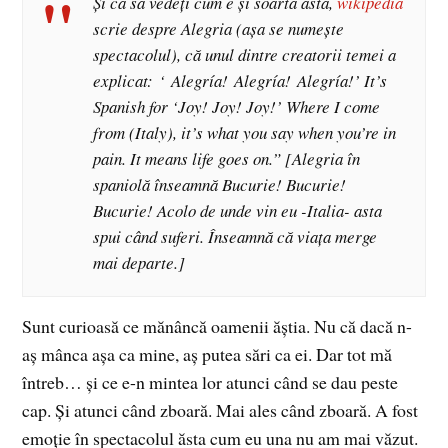
Şi ca să vedeţi cum e şi soarta asta,
wikipedia
scrie despre Alegria (aşa se numeşte
spectacolul), că unul dintre creatorii temei a
explicat: ‘
Alegría
!
Alegría
!
Alegría
!’ It’s
Spanish for ‘Joy! Joy! Joy!’ Where I come
from (Italy), it’s what you say when you’re in
pain. It means life goes on.” [Alegria în
spaniolă înseamnă Bucurie! Bucurie!
Bucurie! Acolo de unde vin eu -Italia- asta
spui când suferi. Înseamnă că viaţa merge
mai departe.]
Sunt curioasă ce mănâncă oamenii ăştia. Nu că dacă n-
aş mânca aşa ca mine, aş putea sări ca ei. Dar tot mă
întreb… şi ce e-n mintea lor atunci când se dau peste
cap. Şi atunci când zboară. Mai ales când zboară. A fost
emoţie în spectacolul ăsta cum eu una nu am mai văzut.