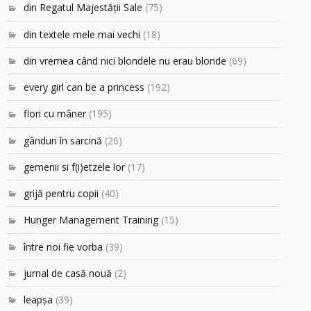
din Regatul Majestăţii Sale
(75)
din textele mele mai vechi
(18)
din vremea când nici blondele nu erau blonde
(69)
every girl can be a princess
(192)
flori cu mâner
(195)
gânduri în sarcină
(26)
gemenii si f(i)etzele lor
(17)
grijă pentru copii
(40)
Hunger Management Training
(15)
între noi fie vorba
(39)
jurnal de casă nouă
(2)
leapşa
(39)