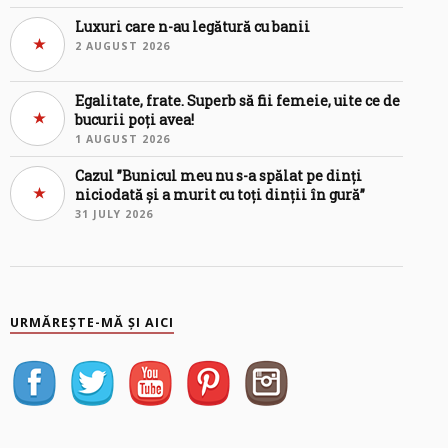
Luxuri care n-au legătură cu banii
2 AUGUST 2026
Egalitate, frate. Superb să fii femeie, uite ce de
bucurii poți avea!
1 AUGUST 2026
Cazul ”Bunicul meu nu s-a spălat pe dinți
niciodată și a murit cu toți dinții în gură”
31 JULY 2026
URMĂREȘTE-MĂ ȘI AICI