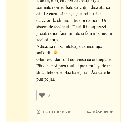
Daniel,
măi, eu cred că există nişte
semnale non-verbale care îţi indică atunci
când e cazul să insişti şi când nu. Un
detector de chimie între doi oameni. Un
sistem de feedback. Dacă îl interpretezi
greşit, rămâi fără minute şi fără întâlnire în
acelaşi timp.
Adică, să nu se înţeleagă că încurajez
stalkerii!
Glumesc, dar sunt convinsă că ai dreptate.
Fiindcă ce-i prea mult e prea mult şi doar
ştii… fetelor le plac băieţii răi. Ăia care le
pun pe jar.
0
1 OCTOBER 2010
RĂSPUNDE