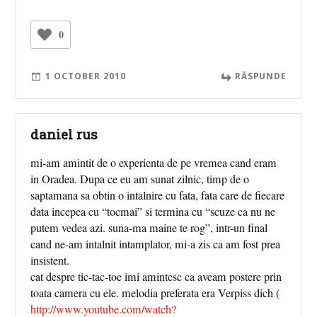
0
1 OCTOBER 2010
RĂSPUNDE
daniel rus
mi-am amintit de o experienta de pe vremea cand eram
in Oradea. Dupa ce eu am sunat zilnic, timp de o
saptamana sa obtin o intalnire cu fata, fata care de fiecare
data incepea cu “tocmai” si termina cu “scuze ca nu ne
putem vedea azi. suna-ma maine te rog”, intr-un final
cand ne-am intalnit intamplator, mi-a zis ca am fost prea
insistent.
cat despre tic-tac-toe imi amintesc ca aveam postere prin
toata camera cu ele. melodia preferata era Verpiss dich (
http://www.youtube.com/watch?