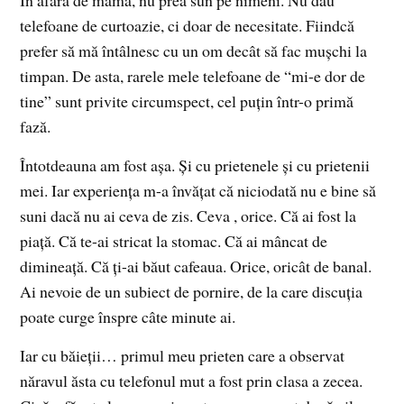
În afară de mama, nu prea sun pe nimeni. Nu dau
telefoane de curtoazie, ci doar de necesitate. Fiindcă
prefer să mă întâlnesc cu un om decât să fac muşchi la
timpan. De asta, rarele mele telefoane de “mi-e dor de
tine” sunt privite circumspect, cel puţin într-o primă
fază.
Întotdeauna am fost aşa. Şi cu prietenele şi cu prietenii
mei. Iar experienţa m-a învăţat că niciodată nu e bine să
suni dacă nu ai ceva de zis. Ceva , orice. Că ai fost la
piaţă. Că te-ai stricat la stomac. Că ai mâncat de
dimineaţă. Că ţi-ai băut cafeaua. Orice, oricât de banal.
Ai nevoie de un subiect de pornire, de la care discuţia
poate curge înspre câte minute ai.
Iar cu băieţii… primul meu prieten care a observat
năravul ăsta cu telefonul mut a fost prin clasa a zecea.