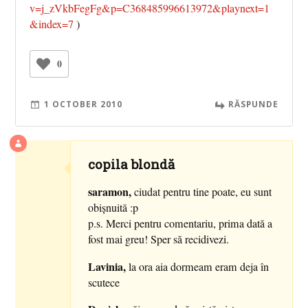
v=j_zVkbFegFg&p=C368485996613972&playnext=1
&index=7
)
0
1 OCTOBER 2010
RĂSPUNDE
copila blondă
saramon,
ciudat pentru tine poate, eu sunt
obişnuită :p
p.s. Merci pentru comentariu, prima dată a
fost mai greu! Sper să recidivezi.
Lavinia,
la ora aia dormeam eram deja în
scutece