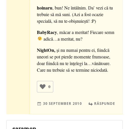
hoinaru
, bun! Ne întâlnim. Da’ vezi că tu
trebuie să mă suni. (Azi a fost ocazie
specială, să nu te-obişnuieşti! :P)
BabyRacy
, măcar a meritat! Fiecare semn
adică…a meritat, nu?
NightOn,
şi nu numai pentru ei, fiindcă
uneori se pot pierde momente frumoase,
doar fiindcă nu te înţelegi la…vânătoare.
Care nu trebuie să se termine niciodată.
0
30 SEPTEMBER 2010
RĂSPUNDE
saramon