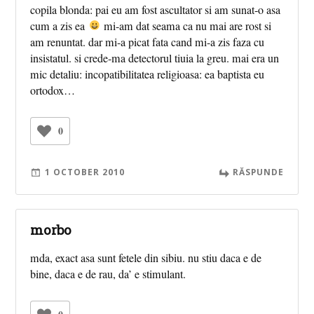
copila blonda: pai eu am fost ascultator si am sunat-o asa
cum a zis ea
mi-am dat seama ca nu mai are rost si
am renuntat. dar mi-a picat fata cand mi-a zis faza cu
insistatul. si crede-ma detectorul tiuia la greu. mai era un
mic detaliu: incopatibilitatea religioasa: ea baptista eu
ortodox…
0
1 OCTOBER 2010
RĂSPUNDE
morbo
mda, exact asa sunt fetele din sibiu. nu stiu daca e de
bine, daca e de rau, da’ e stimulant.