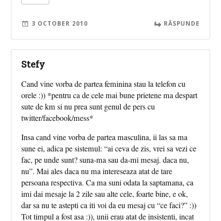
3 OCTOBER 2010
RĂSPUNDE
Stefy
Cand vine vorba de partea feminina stau la telefon cu
orele :)) *pentru ca de cele mai bune prietene ma despart
sute de km si nu prea sunt genul de pers cu
twitter/facebook/mess*
Insa cand vine vorba de partea masculina, ii las sa ma
sune ei, adica pe sistemul: “ai ceva de zis, vrei sa vezi ce
fac, pe unde sunt? suna-ma sau da-mi mesaj. daca nu,
nu”. Mai ales daca nu ma intereseaza atat de tare
persoana respectiva. Ca ma suni odata la saptamana, ca
imi dai mesaje la 2 zile sau alte cele, foarte bine, e ok,
dar sa nu te astepti ca iti voi da eu mesaj cu “ce faci?” :))
Tot timpul a fost asa :)), unii erau atat de insistenti, incat