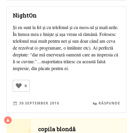
NightOn
Și eu sunt la fel și cu telefonul și cu mess-ul și mail-urile.
În lumea mea e liniște și așa vreau să rămână. Folosesc
telefonul mai mult pentru net și sun doar când am ceva
de rezolvat (o programare, o întâlnire etc). Ai perfectă
dreptate: “dar mă enervează oamenii care au impresia că
li se cuvine.”…majoritatea trăiesc cu această falsă
impresie, din păcate pentru ei.
0
30 SEPTEMBER 2010
RĂSPUNDE
copila blondă