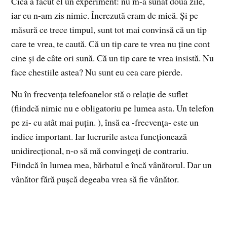
Cică a făcut el un experiment: nu m-a sunat două zile,
iar eu n-am zis nimic. Încrezută eram de mică. Şi pe
măsură ce trece timpul, sunt tot mai convinsă că un tip
care te vrea, te caută. Că un tip care te vrea nu ţine cont
cine şi de câte ori sună. Că un tip care te vrea insistă. Nu
face chestiile astea? Nu sunt eu cea care pierde.
Nu în frecvenţa telefoanelor stă o relaţie de suflet
(fiindcă nimic nu e obligatoriu pe lumea asta. Un telefon
pe zi- cu atât mai puţin. ), însă ea -frecvenţa- este un
indice important. Iar lucrurile astea funcţionează
unidirecţional, n-o să mă convingeţi de contrariu.
Fiindcă în lumea mea, bărbatul e încă vânătorul. Dar un
vânător fără puşcă degeaba vrea să fie vânător.