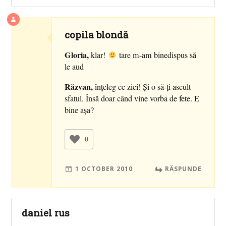
copila blondă
Gloria,
klar!
tare m-am binedispus să
le aud
Răzvan,
înţeleg ce zici! Şi o să-ţi ascult
sfatul. Însă doar când vine vorba de fete. E
bine aşa?
0
1 OCTOBER 2010
RĂSPUNDE
daniel rus