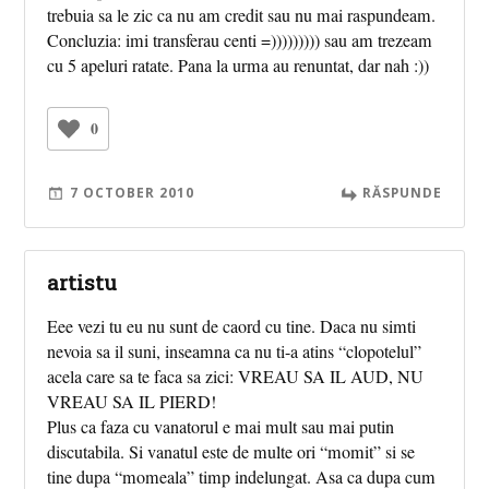
trebuia sa le zic ca nu am credit sau nu mai raspundeam.
Concluzia: imi transferau centi =))))))))) sau am trezeam
cu 5 apeluri ratate. Pana la urma au renuntat, dar nah :))
0
7 OCTOBER 2010
RĂSPUNDE
artistu
Eee vezi tu eu nu sunt de caord cu tine. Daca nu simti
nevoia sa il suni, inseamna ca nu ti-a atins “clopotelul”
acela care sa te faca sa zici: VREAU SA IL AUD, NU
VREAU SA IL PIERD!
Plus ca faza cu vanatorul e mai mult sau mai putin
discutabila. Si vanatul este de multe ori “momit” si se
tine dupa “momeala” timp indelungat. Asa ca dupa cum