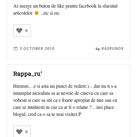
Ar merge un buton de like pentru facebook la sfarsitul
articolelor
..zic si eu.
0
3 OCTOBER 2010
RĂSPUNDE
Rappa_ru'
Hmmm…e si asta un punct de vedere:)…dar nu ti s-a
intamplat niciodata sa ai nevoie de cineva cu care sa
vobesti si care sa stii ca e foarte apropiat de tine sau cu
care se intalnesti in caz ca ar fi o relatie ?…imi place
blogul, cred ca o sa te mai vizitez:P
0