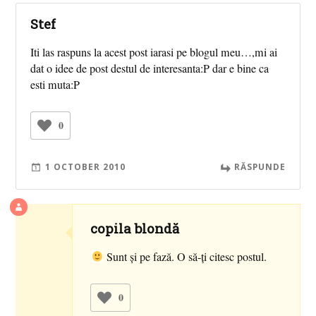
Stef
Iti las raspuns la acest post iarasi pe blogul meu…,mi ai
dat o idee de post destul de interesanta:P dar e bine ca
esti muta:P
0
1 OCTOBER 2010
RĂSPUNDE
copila blondă
Sunt şi pe fază. O să-ţi citesc postul.
0