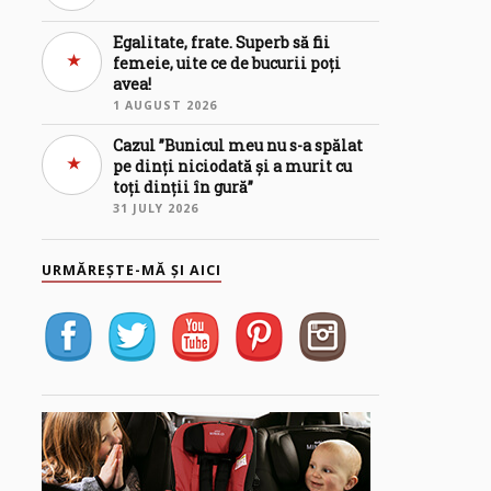
Egalitate, frate. Superb să fii
femeie, uite ce de bucurii poți
avea!
1 AUGUST 2026
Cazul ”Bunicul meu nu s-a spălat
pe dinți niciodată și a murit cu
toți dinții în gură”
31 JULY 2026
URMĂREȘTE-MĂ ȘI AICI