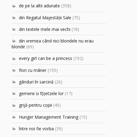
de pe la altii adunate
(358)
din Regatul Majestăţii Sale
(75)
din textele mele mai vechi
(18)
din vremea când nici blondele nu erau
blonde
(69)
every girl can be a princess
(192)
flori cu mâner
(195)
gânduri în sarcină
(26)
gemenii si f(i)etzele lor
(17)
grijă pentru copii
(40)
Hunger Management Training
(15)
între noi fie vorba
(39)