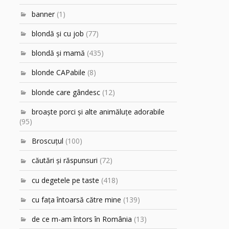
banner
(1)
blondă şi cu job
(77)
blondă şi mamă
(435)
blonde CAPabile
(8)
blonde care gândesc
(12)
broaşte porci şi alte animăluţe adorabile
(95)
Broscuțul
(100)
căutări şi răspunsuri
(72)
cu degetele pe taste
(418)
cu faţa întoarsă către mine
(139)
de ce m-am întors în România
(13)