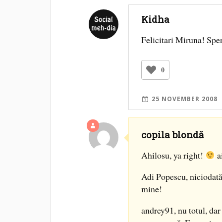
Kidha
Felicitari Miruna! Sper
0
25 NOVEMBER 2008
copila blondă
Ahilosu, ya right!
ai
Adi Popescu, niciodată 
mine!
andrey91, nu totul, dar