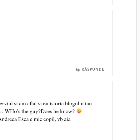
RĂSPUNDE
erviul si am aflat si eu istoria blogului tau…
te : WHo’s the guy?Does he know?
Andreea Esca e mic copil, vb aia