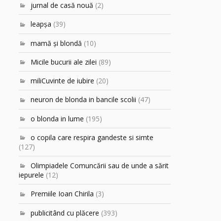
jurnal de casă nouă
(2)
leapşa
(39)
mamă şi blondă
(10)
Micile bucurii ale zilei
(89)
miliCuvinte de iubire
(20)
neuron de blonda in bancile scolii
(47)
o blonda in lume
(195)
o copila care respira gandeste si simte
(127)
Olimpiadele Comuncării sau de unde a sărit
iepurele
(12)
Premiile Ioan Chirila
(3)
publicitând cu plăcere
(393)