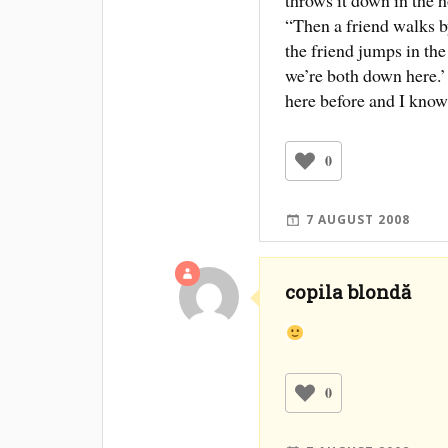
“Then a friend walks b
the friend jumps in th
we’re both down here.’
here before and I know
0
7 AUGUST 2008
copila blondă
0