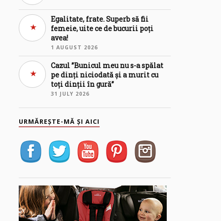
Egalitate, frate. Superb să fii
femeie, uite ce de bucurii poți
avea!
1 AUGUST 2026
Cazul ”Bunicul meu nu s-a spălat
pe dinți niciodată și a murit cu
toți dinții în gură”
31 JULY 2026
URMĂREȘTE-MĂ ȘI AICI