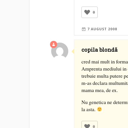
0
7 AUGUST 2008
copila blondă
cred mai mult in forma
Amprenta mediului in ca
trebuie multa putere pe
m-as declara multumita 
mama mea, de ex.
Nu genetica ne determi
la asta.
0