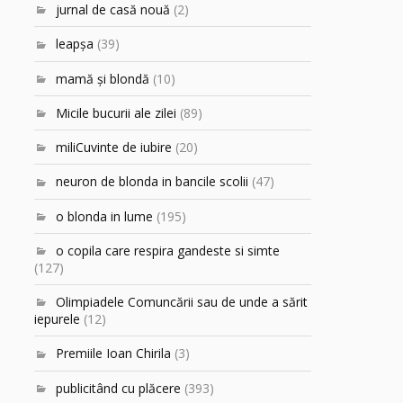
jurnal de casă nouă
(2)
leapşa
(39)
mamă şi blondă
(10)
Micile bucurii ale zilei
(89)
miliCuvinte de iubire
(20)
neuron de blonda in bancile scolii
(47)
o blonda in lume
(195)
o copila care respira gandeste si simte
(127)
Olimpiadele Comuncării sau de unde a sărit
iepurele
(12)
Premiile Ioan Chirila
(3)
publicitând cu plăcere
(393)