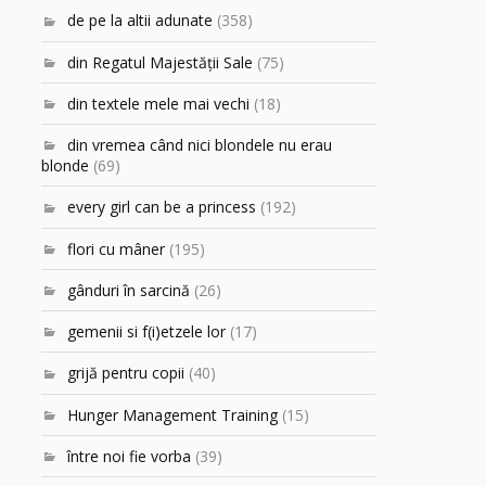
de pe la altii adunate
(358)
din Regatul Majestăţii Sale
(75)
din textele mele mai vechi
(18)
din vremea când nici blondele nu erau
blonde
(69)
every girl can be a princess
(192)
flori cu mâner
(195)
gânduri în sarcină
(26)
gemenii si f(i)etzele lor
(17)
grijă pentru copii
(40)
Hunger Management Training
(15)
între noi fie vorba
(39)