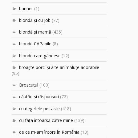
banner
(1)
blondă şi cu job
(77)
blondă şi mamă
(435)
blonde CAPabile
(8)
blonde care gândesc
(12)
broaşte porci şi alte animăluţe adorabile
(95)
Broscuțul
(100)
căutări şi răspunsuri
(72)
cu degetele pe taste
(418)
cu faţa întoarsă către mine
(139)
de ce m-am întors în România
(13)