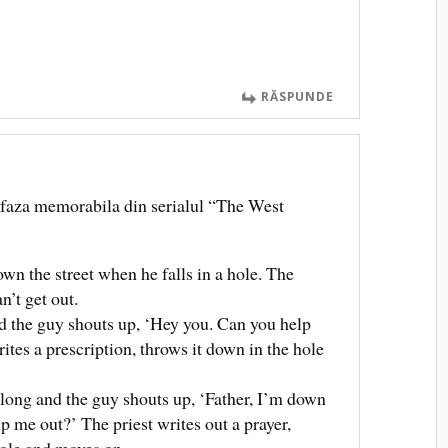
RĂSPUNDE
 faza memorabila din serialul “The West
wn the street when he falls in a hole. The
n’t get out.
d the guy shouts up, ‘Hey you. Can you help
tes a prescription, throws it down in the hole
long and the guy shouts up, ‘Father, I’m down
lp me out?’ The priest writes out a prayer,
hole and moves on