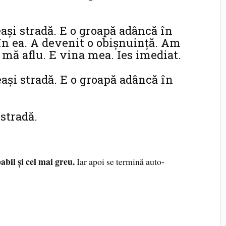
aşi stradă. E o groapă adâncă în
 în ea. A devenit o obişnuinţă. Am
 mă aflu. E vina mea. Ies imediat.
aşi stradă. E o groapă adâncă în
 stradă.
babil şi cel mai greu.
Iar apoi se termină auto-