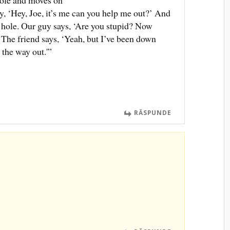
y, ‘Hey, Joe, it’s me can you help me out?’ And
e hole. Our guy says, ‘Are you stupid? Now
 The friend says, ‘Yeah, but I’ve been down
 the way out.'”
RĂSPUNDE