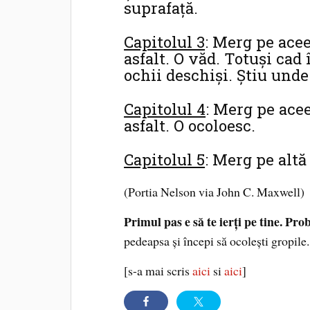
suprafaţă.
Capitolul 3
: Merg pe acee
asfalt. O văd. Totuşi cad
ochii deschişi. Ştiu unde
Capitolul 4
: Merg pe acee
asfalt. O ocoloesc.
Capitolul 5
: Merg pe altă
(Portia Nelson via John C. Maxwell)
P
rimul pas e să te ierţi pe tine. Pro
pedeapsa şi începi să ocoleşti gropile.
[s-a mai scris
aici
si
aici
]