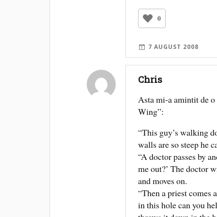
0
7 AUGUST 2008
Chris
Asta mi-a amintit de o
Wing”:
“This guy’s walking do
walls are so steep he ca
“A doctor passes by an
me out?’ The doctor wri
and moves on.
“Then a priest comes a
in this hole can you he
throws it down in the 