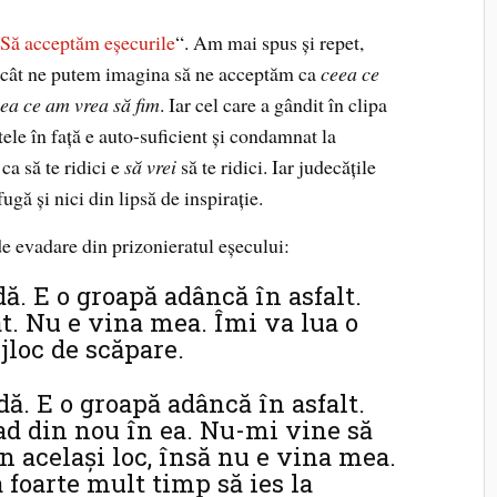
“
Să acceptăm eşecurile
“. Am mai spus şi repet,
decât ne putem imagina să ne acceptăm ca
ceea ce
eea ce am vrea să fim
. Iar cel care a gândit în clipa
stele în faţă e auto-suficient şi condamnat la
ca să te ridici e
să vrei
să te ridici. Iar judecăţile
ugă şi nici din lipsă de inspiraţie.
e evadare din prizonieratul eşecului:
dă. E o groapă adâncă în asfalt.
at. Nu e vina mea. Îmi va lua o
jloc de scăpare.
dă. E o groapă adâncă în asfalt.
ad din nou în ea. Nu-mi vine să
n acelaşi loc, însă nu e vina mea.
a foarte mult timp să ies la