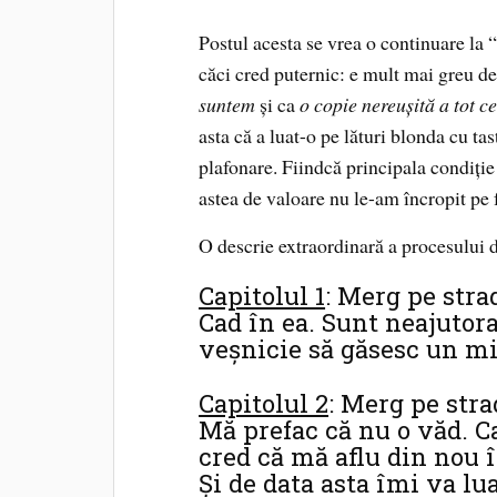
Postul acesta se vrea o continuare la 
căci cred puternic: e mult mai greu 
suntem
şi ca
o copie nereuşită a tot c
asta că a luat-o pe lături blonda cu ta
plafonare. Fiindcă principala condiţie 
astea de valoare nu le-am încropit pe f
O descrie extraordinară a procesului d
Capitolul 1
: Merg pe stra
Cad în ea. Sunt neajutor
veşnicie să găsesc un mi
Capitolul 2
: Merg pe stra
Mă prefac că nu o văd. C
cred că mă aflu din nou î
Şi de data asta îmi va lu