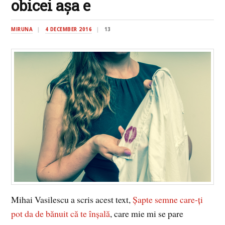
obicei așa e
MIRUNA
4 DECEMBER 2016
13
Mihai Vasilescu a scris acest text,
Șapte semne care-ți
pot da de bănuit că te înșală
, care mie mi se pare