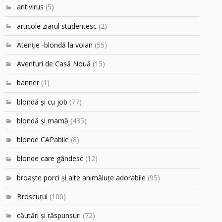
antivirus
(5)
articole ziarul studentesc
(2)
Atenţie -blondă la volan
(55)
Aventuri de Casă Nouă
(15)
banner
(1)
blondă şi cu job
(77)
blondă şi mamă
(435)
blonde CAPabile
(8)
blonde care gândesc
(12)
broaşte porci şi alte animăluţe adorabile
(95)
Broscuțul
(100)
căutări şi răspunsuri
(72)