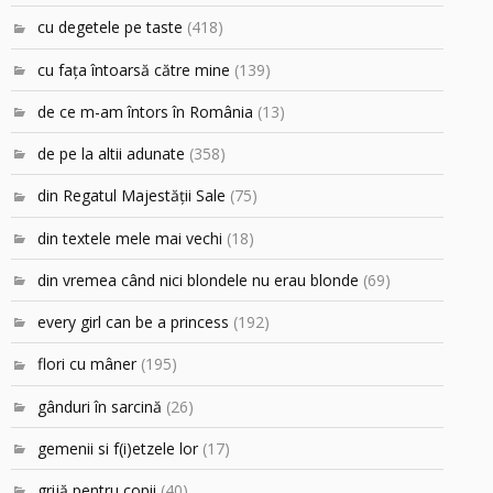
cu degetele pe taste
(418)
cu faţa întoarsă către mine
(139)
de ce m-am întors în România
(13)
de pe la altii adunate
(358)
din Regatul Majestăţii Sale
(75)
din textele mele mai vechi
(18)
din vremea când nici blondele nu erau blonde
(69)
every girl can be a princess
(192)
flori cu mâner
(195)
gânduri în sarcină
(26)
gemenii si f(i)etzele lor
(17)
grijă pentru copii
(40)