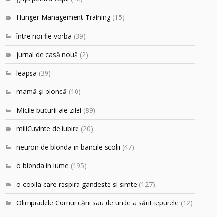
Hunger Management Training
(15)
între noi fie vorba
(39)
jurnal de casă nouă
(2)
leapşa
(39)
mamă şi blondă
(10)
Micile bucurii ale zilei
(89)
miliCuvinte de iubire
(20)
neuron de blonda in bancile scolii
(47)
o blonda in lume
(195)
o copila care respira gandeste si simte
(127)
Olimpiadele Comuncării sau de unde a sărit iepurele
(12)