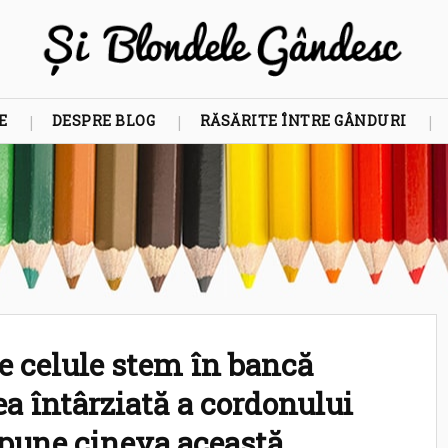
E
DESPRE BLOG
RĂSĂRITE ÎNTRE GÂNDURI
de celule stem în bancă
a întârziată a cordonului
i pune cineva această