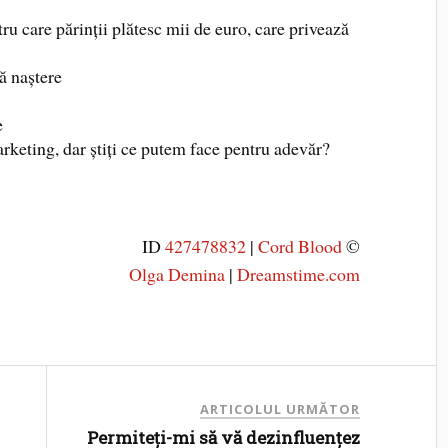
tru care părinții plătesc mii de euro, care privează
ă naștere
e
keting, dar știți ce putem face pentru adevăr?
ID
427478832
|
Cord Blood
©
Olga Demina
|
Dreamstime.com
ARTICOLUL URMĂTOR
Permiteți-mi să vă dezinfluențez