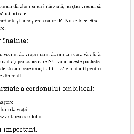
ecomandă clamparea întârziată, nu știu vreuna să
bănci private.
ariană, și la nașterea naturală. Nu se face când
re.
r înainte:
e vecini, de vraja mării, de nimeni care vă oferă
Consultați persoane care NU vând aceste pachete.
de să cumpere totuși, alții – că e mai util pentru
c din mall.
ârziate a cordonului ombilical:
naștere
 luni de viață
ezvoltarea copilului
i important.