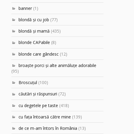
banner
(1)
blondă şi cu job
(77)
blondă şi mamă
(435)
blonde CAPabile
(8)
blonde care gândesc
(12)
broaşte porci şi alte animăluţe adorabile
(95)
Broscuțul
(100)
căutări şi răspunsuri
(72)
cu degetele pe taste
(418)
cu faţa întoarsă către mine
(139)
de ce m-am întors în România
(13)