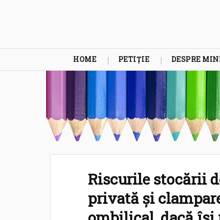
HOME
PETIȚIE
DESPRE MIN
Riscurile stocării 
privată și clampare
ombilical, dacă îș