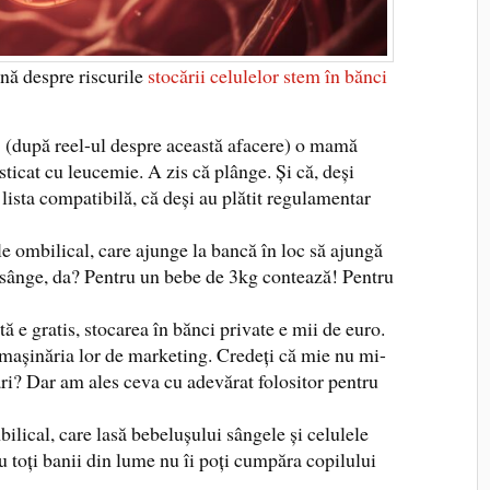
ună despre riscurile
stocării celulelor stem în bănci
aj (după reel-ul despre această afacere) o mamă
sticat cu leucemie. A zis că plânge. Și că, deși
lista compatibilă, că deși au plătit regulamentar
e ombilical, care ajunge la bancă în loc să ajungă
sânge, da? Pentru un bebe de 3kg contează! Pentru
 e gratis, stocarea în bănci private e mii de euro.
mașinăria lor de marketing. Credeți că mie nu mi-
zări? Dar am ales ceva cu adevărat folositor pentru
lical, care lasă bebelușului sângele și celulele
Cu toți banii din lume nu îi poți cumpăra copilului