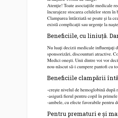
Atenție! Toate asociațiile medicale r
încurajeze stocarea celulelor stem în 
Clamparea întârziată se poate și la cez
există complicații sau urgențe la naște
Beneficiile, cu liniuță. Da
Nu luați decizii medicale influențați d
sponsorizări, discounturi atractive. 
Medici onești. Unii dintre voi vor deci
nou-născut să-i cumpere pantofi cu to
Beneficiile clampării înt
-crește nivelul de hemoglobină după 
-asigură fierul pentru copil în primele
-ambele, cu efecte favorabile pentru d
Pentru prematuri e și ma