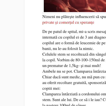
Nimeni nu plătește influencerii să sp
private și comerțul cu speranțe
De pe patul de spital, mi-a scris mes
internată cu copilul ei de 3 ani diagno
copilul are o formă de leucemie de pe 
banii, nu le-au folosit la nimic.
Celulele stem se recoltează din sângel
la copil. Vorbim de 80-100-150ml de 
un prematur de 1,5kg- și mai mult!
Ambele nu se pot. Clamparea întârziată
Chiar dacă sunt medic, nu mă pun cu 
au oferit recoltare gratuită, sponsori
copiii mei:
Clamparea întârziată a cordonului ombi
stem. Sunt ale lui. De ce să i le iau? 
la naștere 100ml de sânge.