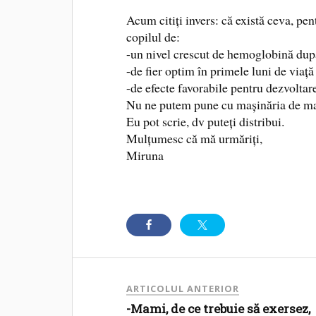
Acum citiți invers: că există ceva, pen
copilul de:
-un nivel crescut de hemoglobină dup
-de fier optim în primele luni de viață
-de efecte favorabile pentru dezvoltar
Nu ne putem pune cu mașinăria de mar
Eu pot scrie, dv puteți distribui.
Mulțumesc că mă urmăriți,
Miruna
ARTICOLUL ANTERIOR
-Mami, de ce trebuie să exersez,