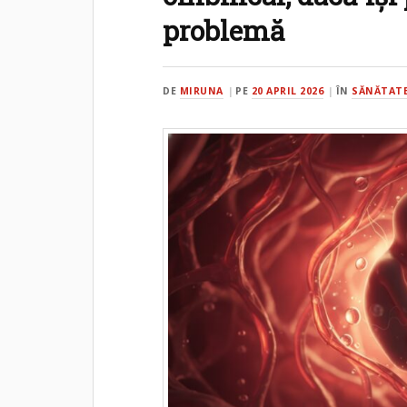
problemă
DE
MIRUNA
PE
20 APRIL 2026
ÎN
SĂNĂTATE