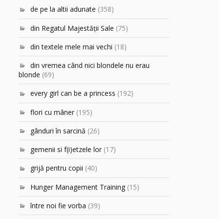
de pe la altii adunate
(358)
din Regatul Majestăţii Sale
(75)
din textele mele mai vechi
(18)
din vremea când nici blondele nu erau
blonde
(69)
every girl can be a princess
(192)
flori cu mâner
(195)
gânduri în sarcină
(26)
gemenii si f(i)etzele lor
(17)
grijă pentru copii
(40)
Hunger Management Training
(15)
între noi fie vorba
(39)