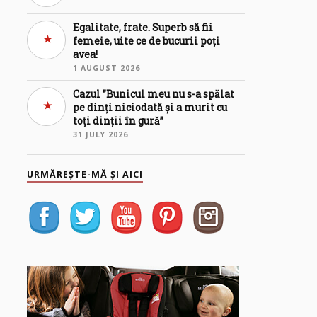
Egalitate, frate. Superb să fii
femeie, uite ce de bucurii poți
avea!
1 AUGUST 2026
Cazul ”Bunicul meu nu s-a spălat
pe dinți niciodată și a murit cu
toți dinții în gură”
31 JULY 2026
URMĂREȘTE-MĂ ȘI AICI