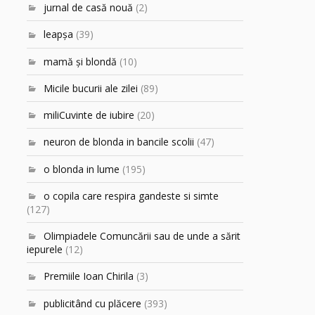
jurnal de casă nouă
(2)
leapşa
(39)
mamă şi blondă
(10)
Micile bucurii ale zilei
(89)
miliCuvinte de iubire
(20)
neuron de blonda in bancile scolii
(47)
o blonda in lume
(195)
o copila care respira gandeste si simte
(127)
Olimpiadele Comuncării sau de unde a sărit
iepurele
(12)
Premiile Ioan Chirila
(3)
publicitând cu plăcere
(393)