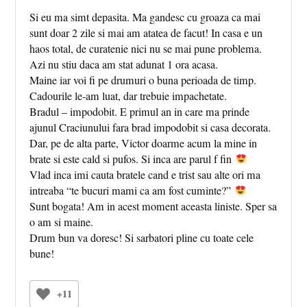
Si eu ma simt depasita. Ma gandesc cu groaza ca mai
sunt doar 2 zile si mai am atatea de facut! In casa e un
haos total, de curatenie nici nu se mai pune problema.
Azi nu stiu daca am stat adunat 1 ora acasa.
Maine iar voi fi pe drumuri o buna perioada de timp.
Cadourile le-am luat, dar trebuie impachetate.
Bradul – impodobit. E primul an in care ma prinde
ajunul Craciunului fara brad impodobit si casa decorata.
Dar, pe de alta parte, Victor doarme acum la mine in
brate si este cald si pufos. Si inca are parul f fin
Vlad inca imi cauta bratele cand e trist sau alte ori ma
intreaba “te bucuri mami ca am fost cuminte?”
Sunt bogata! Am in acest moment aceasta liniste. Sper sa
o am si maine.
Drum bun va doresc! Si sarbatori pline cu toate cele
bune!
+11