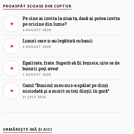
PROASPĂT SCOASE DIN CUPTOR
Pe cine ai invita la ziua ta, dacă ai putea invita
pe oricine din lume?
4 AUGUST 2026
Luxuri care n-au legătură cu banii
2 AUGUST 2026
Egalitate, frate. Superb să fii femeie, uite ce de
bucurii poți avea!
1 AUGUST 2026
Cazul ”Bunicul meu nu s-a spălat pe dinți
niciodată și a murit cu toți dinții în gură”
31 JULY 2026
URMĂREȘTE-MĂ ȘI AICI