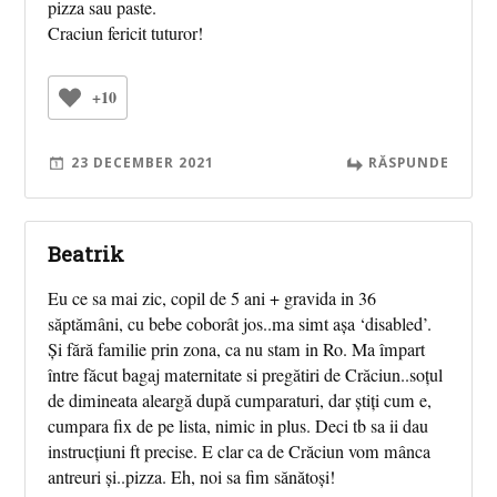
pizza sau paste.
Craciun fericit tuturor!
+10
23 DECEMBER 2021
RĂSPUNDE
Beatrik
Eu ce sa mai zic, copil de 5 ani + gravida in 36
săptămâni, cu bebe coborât jos..ma simt așa ‘disabled’.
Și fără familie prin zona, ca nu stam in Ro. Ma împart
între făcut bagaj maternitate si pregătiri de Crăciun..soțul
de dimineata aleargă după cumparaturi, dar știți cum e,
cumpara fix de pe lista, nimic in plus. Deci tb sa ii dau
instrucțiuni ft precise. E clar ca de Crăciun vom mânca
antreuri și..pizza. Eh, noi sa fim sănătoși!