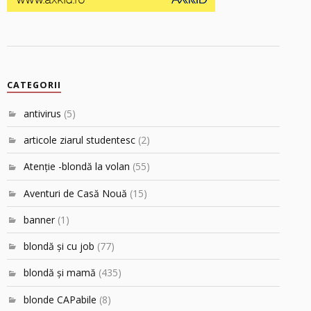
CATEGORII
antivirus
(5)
articole ziarul studentesc
(2)
Atenţie -blondă la volan
(55)
Aventuri de Casă Nouă
(15)
banner
(1)
blondă şi cu job
(77)
blondă şi mamă
(435)
blonde CAPabile
(8)