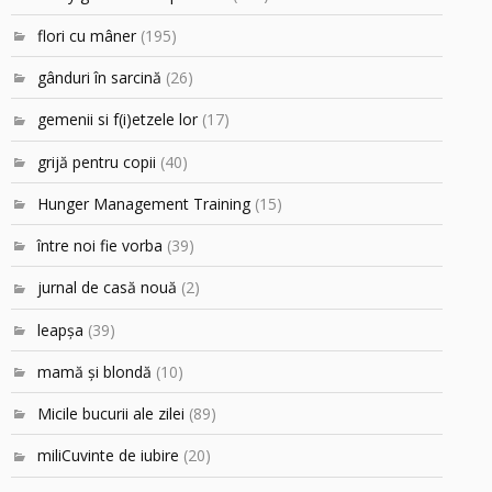
flori cu mâner
(195)
gânduri în sarcină
(26)
gemenii si f(i)etzele lor
(17)
grijă pentru copii
(40)
Hunger Management Training
(15)
între noi fie vorba
(39)
jurnal de casă nouă
(2)
leapşa
(39)
mamă şi blondă
(10)
Micile bucurii ale zilei
(89)
miliCuvinte de iubire
(20)