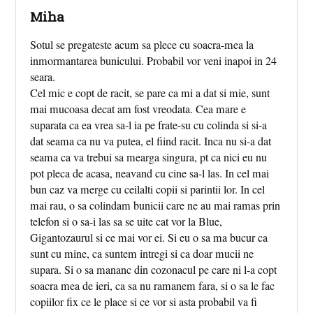
Miha
Sotul se pregateste acum sa plece cu soacra-mea la
inmormantarea bunicului. Probabil vor veni inapoi in 24
seara.
Cel mic e copt de racit, se pare ca mi a dat si mie, sunt
mai mucoasa decat am fost vreodata. Cea mare e
suparata ca ea vrea sa-l ia pe frate-su cu colinda si si-a
dat seama ca nu va putea, el fiind racit. Inca nu si-a dat
seama ca va trebui sa mearga singura, pt ca nici eu nu
pot pleca de acasa, neavand cu cine sa-l las. In cel mai
bun caz va merge cu ceilalti copii si parintii lor. In cel
mai rau, o sa colindam bunicii care ne au mai ramas prin
telefon si o sa-i las sa se uite cat vor la Blue,
Gigantozaurul si ce mai vor ei. Si eu o sa ma bucur ca
sunt cu mine, ca suntem intregi si ca doar mucii ne
supara. Si o sa mananc din cozonacul pe care ni l-a copt
soacra mea de ieri, ca sa nu ramanem fara, si o sa le fac
copiilor fix ce le place si ce vor si asta probabil va fi