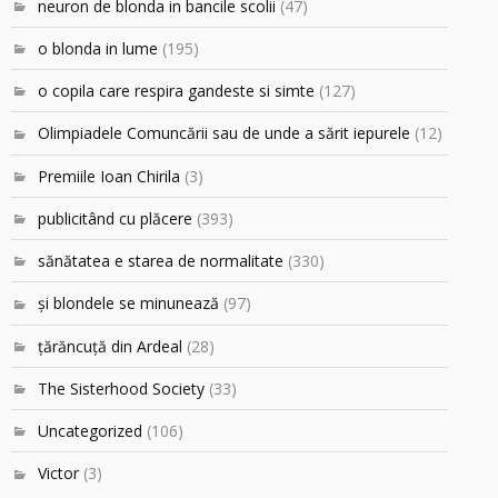
neuron de blonda in bancile scolii
(47)
o blonda in lume
(195)
o copila care respira gandeste si simte
(127)
Olimpiadele Comuncării sau de unde a sărit iepurele
(12)
Premiile Ioan Chirila
(3)
publicitând cu plăcere
(393)
sănătatea e starea de normalitate
(330)
şi blondele se minunează
(97)
ţărăncuţă din Ardeal
(28)
The Sisterhood Society
(33)
Uncategorized
(106)
Victor
(3)