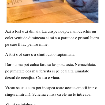
Azi a fost o zi din aia. La unspe noaptea am deschis un
colet venit de dimineata si mi s-a parut ca e primul lucru
pe care il fac pentru mine.
A fost o zi care s-a simtit cat o saptamana.
Dar nu ma pot culca fara sa las poza asta. Nemachiata,
pe jumatate cea mai fericita si pe cealalta jumatate
destul de necajita. Ca asa e viata.
Vreau sa stiu cum pot incapea toate aceste emotii intr-o
singura mirună. Schema e insa ca ele nu te intreaba.
Vin si se intaleaza.