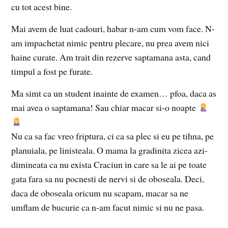
cu tot acest bine.
Mai avem de luat cadouri, habar n-am cum vom face. N-
am impachetat nimic pentru plecare, nu prea avem nici
haine curate. Am trait din rezerve saptamana asta, cand
timpul a fost pe furate.
Ma simt ca un student inainte de examen… pfoa, daca as
mai avea o saptamana! Sau chiar macar si-o noapte
Nu ca sa fac vreo friptura, ci ca sa plec si eu pe tihna, pe
planuiala, pe linisteala. O mama la gradinita zicea azi-
dimineata ca nu exista Craciun in care sa le ai pe toate
gata fara sa nu pocnesti de nervi si de oboseala. Deci,
daca de oboseala oricum nu scapam, macar sa ne
umflam de bucurie ca n-am facut nimic si nu ne pasa.