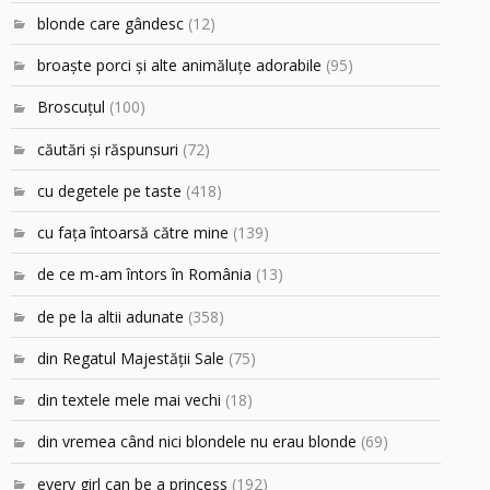
blonde care gândesc
(12)
broaşte porci şi alte animăluţe adorabile
(95)
Broscuțul
(100)
căutări şi răspunsuri
(72)
cu degetele pe taste
(418)
cu faţa întoarsă către mine
(139)
de ce m-am întors în România
(13)
de pe la altii adunate
(358)
din Regatul Majestăţii Sale
(75)
din textele mele mai vechi
(18)
din vremea când nici blondele nu erau blonde
(69)
every girl can be a princess
(192)