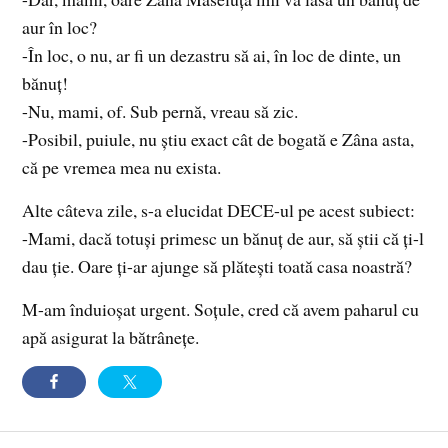
aur în loc?
-În loc, o nu, ar fi un dezastru să ai, în loc de dinte, un
bănuț!
-Nu, mami, of. Sub pernă, vreau să zic.
-Posibil, puiule, nu știu exact cât de bogată e Zâna asta,
că pe vremea mea nu exista.
Alte câteva zile, s-a elucidat DECE-ul pe acest subiect:
-Mami, dacă totuși primesc un bănuț de aur, să știi că ți-l
dau ție. Oare ți-ar ajunge să plătești toată casa noastră?
M-am înduioșat urgent. Soțule, cred că avem paharul cu
apă asigurat la bătrânețe.