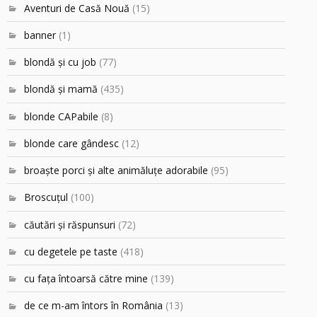
Aventuri de Casă Nouă
(15)
banner
(1)
blondă şi cu job
(77)
blondă şi mamă
(435)
blonde CAPabile
(8)
blonde care gândesc
(12)
broaşte porci şi alte animăluţe adorabile
(95)
Broscuțul
(100)
căutări şi răspunsuri
(72)
cu degetele pe taste
(418)
cu faţa întoarsă către mine
(139)
de ce m-am întors în România
(13)