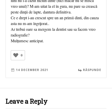
luni nu i-a căzut niciun dinte (nici măcar nu se misca
vreo unul)? M-am uitat la el în gura, nu pare sa crească
peste dinții de lapte, dantura definitiva.
Ce e drept i-au crescut spre un an primii dinti, din cauza
asta nu m-am îngrijorat..
Ar trebui oare sa mergem la dentist sau sa facem vreo
radiografie?
Mulțumesc anticipat.
0
14 DECEMBER 2021
RĂSPUNDE
Leave a Reply