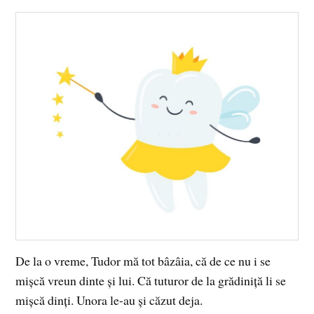
De la o vreme, Tudor mă tot bâzâia, că de ce nu i se
mișcă vreun dinte și lui. Că tuturor de la grădiniță li se
mișcă dinți. Unora le-au și căzut deja.