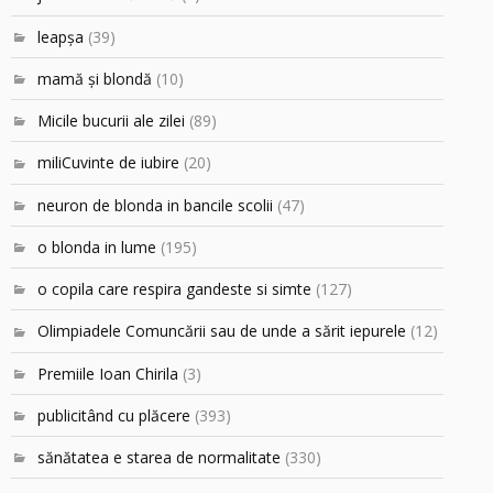
leapşa
(39)
mamă şi blondă
(10)
Micile bucurii ale zilei
(89)
miliCuvinte de iubire
(20)
neuron de blonda in bancile scolii
(47)
o blonda in lume
(195)
o copila care respira gandeste si simte
(127)
Olimpiadele Comuncării sau de unde a sărit iepurele
(12)
Premiile Ioan Chirila
(3)
publicitând cu plăcere
(393)
sănătatea e starea de normalitate
(330)