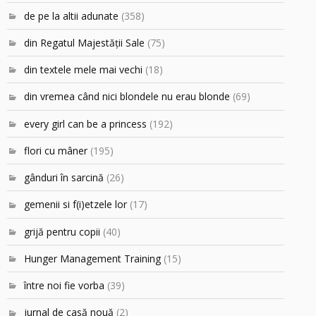
de pe la altii adunate
(358)
din Regatul Majestăţii Sale
(75)
din textele mele mai vechi
(18)
din vremea când nici blondele nu erau blonde
(69)
every girl can be a princess
(192)
flori cu mâner
(195)
gânduri în sarcină
(26)
gemenii si f(i)etzele lor
(17)
grijă pentru copii
(40)
Hunger Management Training
(15)
între noi fie vorba
(39)
jurnal de casă nouă
(2)