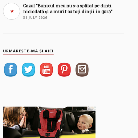
Cazul ”Bunicul meu nu s-a spălat pe dinți
niciodată și a murit cu toți dinții în gură”
31 JULY 2026
URMĂREȘTE-MĂ ȘI AICI