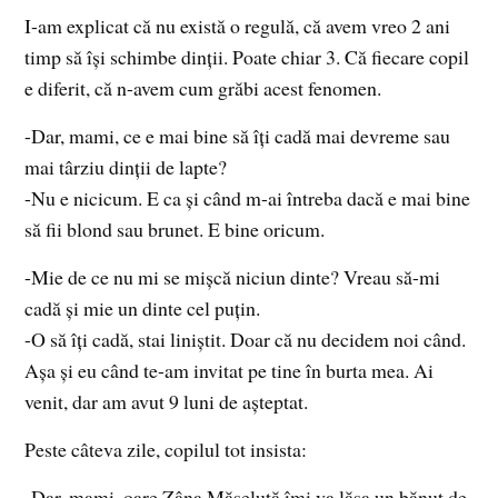
I-am explicat că nu există o regulă, că avem vreo 2 ani
timp să își schimbe dinții. Poate chiar 3. Că fiecare copil
e diferit, că n-avem cum grăbi acest fenomen.
-Dar, mami, ce e mai bine să îți cadă mai devreme sau
mai târziu dinții de lapte?
-Nu e nicicum. E ca și când m-ai întreba dacă e mai bine
să fii blond sau brunet. E bine oricum.
-Mie de ce nu mi se mișcă niciun dinte? Vreau să-mi
cadă și mie un dinte cel puțin.
-O să îți cadă, stai liniștit. Doar că nu decidem noi când.
Așa și eu când te-am invitat pe tine în burta mea. Ai
venit, dar am avut 9 luni de așteptat.
Peste câteva zile, copilul tot insista:
-Dar, mami, oare Zâna Măseluță îmi va lăsa un bănuț de