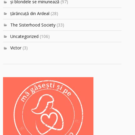
şi blondele se minunează
(97)
ţărăncuţă din Ardeal
(28)
The Sisterhood Society
(33)
Uncategorized
(106)
Victor
(3)