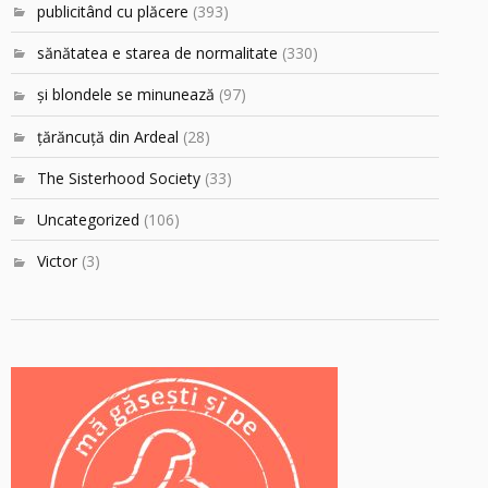
publicitând cu plăcere
(393)
sănătatea e starea de normalitate
(330)
şi blondele se minunează
(97)
ţărăncuţă din Ardeal
(28)
The Sisterhood Society
(33)
Uncategorized
(106)
Victor
(3)