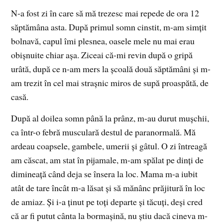
N-a fost zi în care să mă trezesc mai repede de ora 12
săptămâna asta. După primul somn cinstit, m-am simțit
bolnavă, capul îmi plesnea, oasele mele nu mai erau
obișnuite chiar așa. Ziceai că-mi revin după o gripă
urâtă, după ce n-am mers la școală două săptămâni și m-
am trezit în cel mai strașnic miros de supă proaspătă, de
casă.
După al doilea somn până la prânz, m-au durut mușchii,
ca într-o febră musculară destul de paranormală. Mă
ardeau coapsele, gambele, umerii și gâtul. O zi întreagă
am căscat, am stat în pijamale, m-am spălat pe dinți de
dimineață când deja se însera la loc. Mama m-a iubit
atât de tare încât m-a lăsat și să mănânc prăjitură în loc
de amiaz. Și i-a ținut pe toți departe și tăcuți, deși cred
că ar fi putut cânta la bormașină, nu știu dacă cineva m-