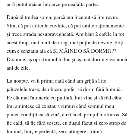
ar fi putut măcar întoarce pe cealaltă parte.
După al treilea somn, parcă am început să îmi revin.
Simt că pot articula cuvinte, că pot emite raționamente
și trece strada nesupravegheată. Am băut 2 cafele în tot
acest timp, mai mult de drag, mai puțin de nevoie. Știți
cum e senzația aia că ȘI MÂINE O SĂ DORMI???
Doamne, aș opri timpul în loc și aș mai dormi vreo nouă
ani de zile.
La noapte, va fi prima dată când am grijă să fie
jaluzelele trase; de obicei, prefer să dorm fără lumină.
Pe cât mai întuneric cu putință. Îmi vine și să râd când
îmi amintesc că existau vremuri când somnul meu
punea condiții ca să vină, auzi la el, prințul mofturos! Să
fie cald, să fie fără șosete, cu dușul făcut și zero strop de
lumină, liniște perfectă, zero atingere străină.