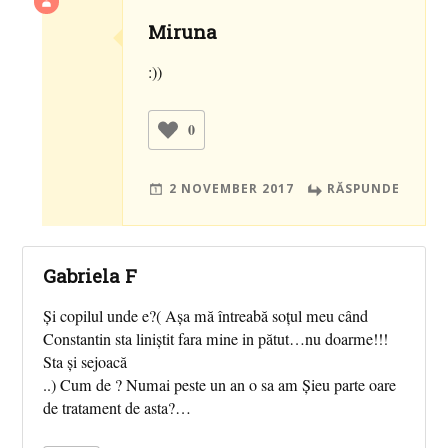
Miruna
:))
0
2 NOVEMBER 2017
RĂSPUNDE
Gabriela F
Și copilul unde e?( Așa mă întreabă soțul meu când
Constantin sta liniștit fara mine in pătut…nu doarme!!!
Sta și sejoacă
..) Cum de ? Numai peste un an o sa am Șieu parte oare
de tratament de asta?…