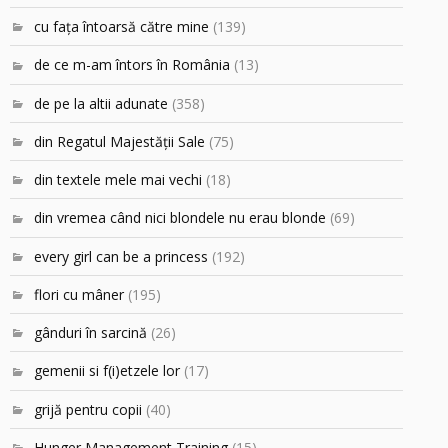
cu faţa întoarsă către mine
(139)
de ce m-am întors în România
(13)
de pe la altii adunate
(358)
din Regatul Majestăţii Sale
(75)
din textele mele mai vechi
(18)
din vremea când nici blondele nu erau blonde
(69)
every girl can be a princess
(192)
flori cu mâner
(195)
gânduri în sarcină
(26)
gemenii si f(i)etzele lor
(17)
grijă pentru copii
(40)
Hunger Management Training
(15)