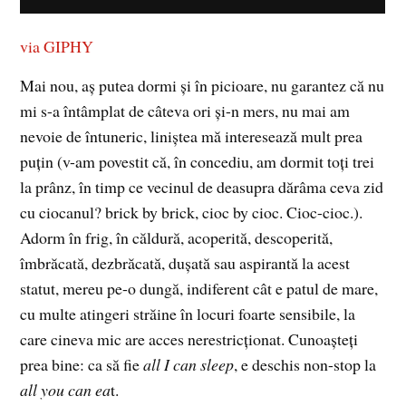
via GIPHY
Mai nou, aș putea dormi și în picioare, nu garantez că nu
mi s-a întâmplat de câteva ori și-n mers, nu mai am
nevoie de întuneric, liniștea mă interesează mult prea
puțin (v-am povestit că, în concediu, am dormit toți trei
la prânz, în timp ce vecinul de deasupra dărâma ceva zid
cu ciocanul? brick by brick, cioc by cioc. Cioc-cioc.).
Adorm în frig, în căldură, acoperită, descoperită,
îmbrăcată, dezbrăcată, dușată sau aspirantă la acest
statut, mereu pe-o dungă, indiferent cât e patul de mare,
cu multe atingeri străine în locuri foarte sensibile, la
care cineva mic are acces nerestricționat. Cunoașteți
prea bine: ca să fie
all I can sleep
, e deschis non-stop la
all you can ea
t.