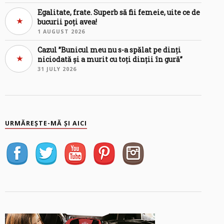
Egalitate, frate. Superb să fii femeie, uite ce de
bucurii poți avea!
1 AUGUST 2026
Cazul ”Bunicul meu nu s-a spălat pe dinți
niciodată și a murit cu toți dinții în gură”
31 JULY 2026
URMĂREȘTE-MĂ ȘI AICI