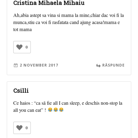
Cristina Mihaela Mihaiu
Ah,abia astept sa vina si mama la mine,chiar dac voi fi la
munca,stiu ca voi fi rasfatata cand ajung acasa!mama e
tot mama
0
2 NOVEMBER 2017
RĂSPUNDE
Csilli
Ce haios : “ca să fie all I can sleep, e deschis non-stop la
all you can eat” !
0