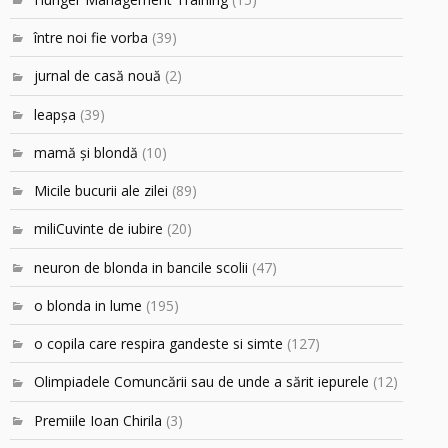
între noi fie vorba
(39)
jurnal de casă nouă
(2)
leapşa
(39)
mamă şi blondă
(10)
Micile bucurii ale zilei
(89)
miliCuvinte de iubire
(20)
neuron de blonda in bancile scolii
(47)
o blonda in lume
(195)
o copila care respira gandeste si simte
(127)
Olimpiadele Comuncării sau de unde a sărit iepurele
(12)
Premiile Ioan Chirila
(3)