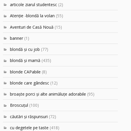
articole ziarul studentesc
(2)
Atenţie -blondă la volan
(55)
Aventuri de Casă Nouă
(15)
banner
(1)
blondă şi cu job
(77)
blondă şi mamă
(435)
blonde CAPabile
(8)
blonde care gândesc
(12)
broaşte porci şi alte animăluţe adorabile
(95)
Broscuțul
(100)
căutări şi răspunsuri
(72)
cu degetele pe taste
(418)