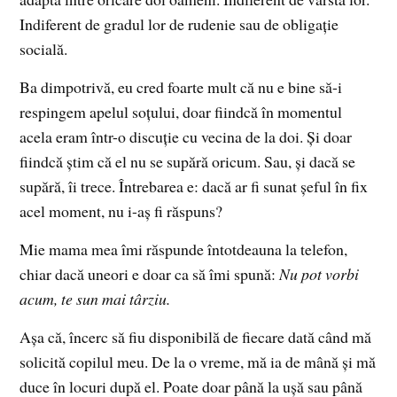
Indiferent de gradul lor de rudenie sau de obligație
socială.
Ba dimpotrivă, eu cred foarte mult că nu e bine să-i
respingem apelul soțului, doar fiindcă în momentul
acela eram într-o discuție cu vecina de la doi. Și doar
fiindcă știm că el nu se supără oricum. Sau, și dacă se
supără, îi trece. Întrebarea e: dacă ar fi sunat șeful în fix
acel moment, nu i-aș fi răspuns?
Mie mama mea îmi răspunde întotdeauna la telefon,
chiar dacă uneori e doar ca să îmi spună:
Nu pot vorbi
acum, te sun mai târziu.
Așa că, încerc să fiu disponibilă de fiecare dată când mă
solicită copilul meu. De la o vreme, mă ia de mână și mă
duce în locuri după el. Poate doar până la ușă sau până