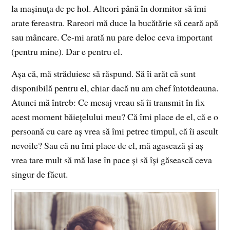
la mașinuța de pe hol. Alteori până în dormitor să îmi
arate fereastra. Rareori mă duce la bucătărie să ceară apă
sau mâncare. Ce-mi arată nu pare deloc ceva important
(pentru mine). Dar e pentru el.
Așa că, mă străduiesc să răspund. Să îi arăt că sunt
disponibilă pentru el, chiar dacă nu am chef întotdeauna.
Atunci mă întreb: Ce mesaj vreau să îi transmit în fix
acest moment băiețelului meu? Că îmi place de el, că e o
persoană cu care aș vrea să îmi petrec timpul, că îi ascult
nevoile? Sau că nu îmi place de el, mă agasează și aș
vrea tare mult să mă lase în pace și să își găsească ceva
singur de făcut.