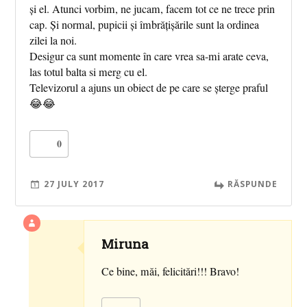
și el. Atunci vorbim, ne jucam, facem tot ce ne trece prin
cap. Și normal, pupicii și îmbrățișările sunt la ordinea
zilei la noi.
Desigur ca sunt momente în care vrea sa-mi arate ceva,
las totul balta si merg cu el.
Televizorul a ajuns un obiect de pe care se șterge praful
😂😂
0
27 JULY 2017
RĂSPUNDE
Miruna
Ce bine, măi, felicitări!!! Bravo!