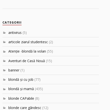
CATEGORII
antivirus
(5)
articole ziarul studentesc
(2)
Atenţie -blondă la volan
(55)
Aventuri de Casă Nouă
(15)
banner
(1)
blondă şi cu job
(77)
blondă şi mamă
(435)
blonde CAPabile
(8)
blonde care gândesc
(12)