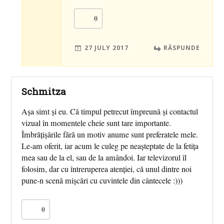
0
27 JULY 2017
RĂSPUNDE
Schmitza
Așa simt și eu. Că timpul petrecut împreună și contactul
vizual în momentele cheie sunt tare importante.
Îmbrățișările fără un motiv anume sunt preferatele mele.
Le-am oferit, iar acum le culeg pe neașteptate de la fetița
mea sau de la el, sau de la amândoi. Iar televizorul îl
folosim, dar cu întreruperea atenției, că unul dintre noi
pune-n scenă mișcări cu cuvintele din cântecele :)))
0