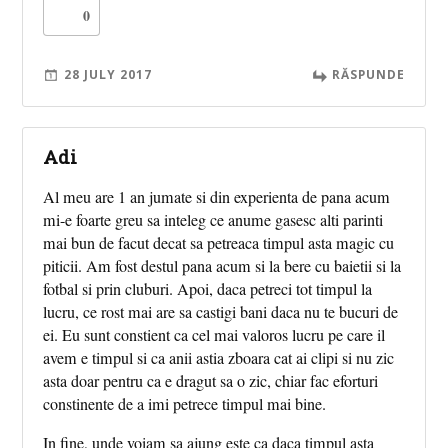
0
28 JULY 2017
RĂSPUNDE
Adi
Al meu are 1 an jumate si din experienta de pana acum
mi-e foarte greu sa inteleg ce anume gasesc alti parinti
mai bun de facut decat sa petreaca timpul asta magic cu
piticii. Am fost destul pana acum si la bere cu baietii si la
fotbal si prin cluburi. Apoi, daca petreci tot timpul la
lucru, ce rost mai are sa castigi bani daca nu te bucuri de
ei. Eu sunt constient ca cel mai valoros lucru pe care il
avem e timpul si ca anii astia zboara cat ai clipi si nu zic
asta doar pentru ca e dragut sa o zic, chiar fac eforturi
constinente de a imi petrece timpul mai bine.
In fine, unde voiam sa ajung este ca daca timpul asta