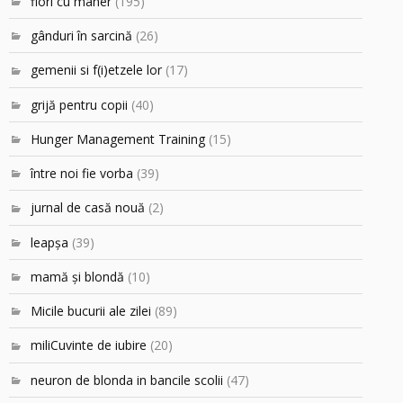
flori cu mâner
(195)
gânduri în sarcină
(26)
gemenii si f(i)etzele lor
(17)
grijă pentru copii
(40)
Hunger Management Training
(15)
între noi fie vorba
(39)
jurnal de casă nouă
(2)
leapşa
(39)
mamă şi blondă
(10)
Micile bucurii ale zilei
(89)
miliCuvinte de iubire
(20)
neuron de blonda in bancile scolii
(47)