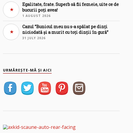
Egalitate, frate. Superb să fii femeie, uite ce de
bucurii poți avea!
1 AUGUST 2026
Cazul ”Bunicul meu nu s-a spălat pe dinți
niciodată și a murit cu toți dinții în gură”
31 JULY 2026
URMĂREȘTE-MĂ ȘI AICI