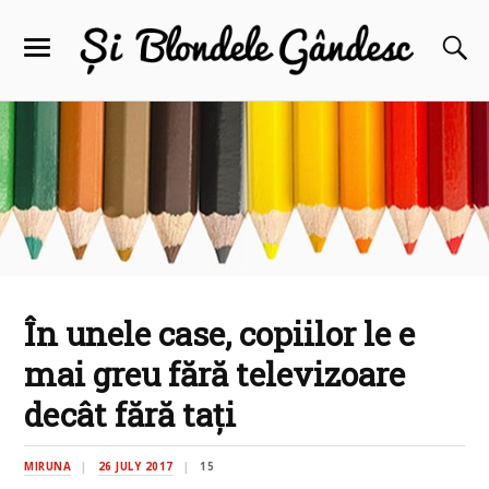
În unele case, copiilor le e
mai greu fără televizoare
decât fără tați
MIRUNA
26 JULY 2017
15