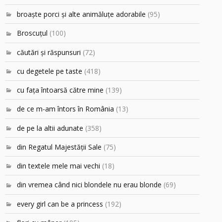
broaşte porci şi alte animăluţe adorabile
(95)
Broscuțul
(100)
căutări şi răspunsuri
(72)
cu degetele pe taste
(418)
cu faţa întoarsă către mine
(139)
de ce m-am întors în România
(13)
de pe la altii adunate
(358)
din Regatul Majestăţii Sale
(75)
din textele mele mai vechi
(18)
din vremea când nici blondele nu erau blonde
(69)
every girl can be a princess
(192)