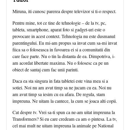
Miruna, iti cunosc parerea despre televizor si ti-o respect.
Pentru mine, tot ce tine de tehnologie – de la tv, pc,
tableta, smartphone, aparat foto si gadget-uri este o
provocare in acest context. Tehnologia nu este dusmanul
parentingului. Eu mi-am propus sa invat cum sa-mi invat
fiica sa o foloseasca in favoarea ei si a comunitatii din
care face parte. Nu o tin la distanta de ea. Dimpotriva, i-
am acordat libertate maxima. Nu o folosesc ca pe un
obiect de santaj cum fac unii parinti.
Daca ea sta singura in fata tabletei este vina mea si a
sotiei. Noi nu am avut timp sa ne jucam cu ea. Noi nu
am avut timp sa iesim cu ea afara. De regula, stam
impreuna. Ne uitam la cantece, la cum se joaca alti copii.
Cat despre tv. Vrei sa-ti spun ca ne-am uitat impreuna la
Transformers? Si eu care credeam ca am o pintesa. La tv,
cel mai mult ne uitam impreuna la animale pe National