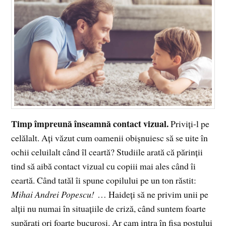
Timp împreună înseamnă contact vizual.
Priviți-l pe
celălalt. Ați văzut cum oamenii obișnuiesc să se uite în
ochii celuilalt când îl ceartă? Studiile arată că părinții
tind să aibă contact vizual cu copiii mai ales când îi
ceartă. Când tatăl îi spune copilului pe un ton răstit:
Mihai Andrei Popescu!
… Haideți să ne privim unii pe
alții nu numai în situațiile de criză, când suntem foarte
supărați ori foarte bucuroși. Ar cam intra în fișa postului