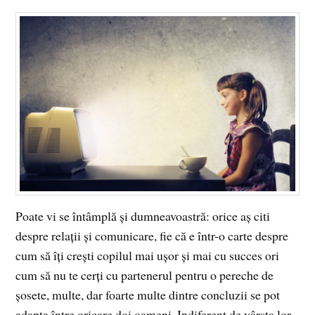
Poate vi se întâmplă și dumneavoastră: orice aș citi
despre relații și comunicare, fie că e într-o carte despre
cum să îți crești copilul mai ușor și mai cu succes ori
cum să nu te cerți cu partenerul pentru o pereche de
șosete, multe, dar foarte multe dintre concluzii se pot
adapta între oricare doi oameni. Indiferent de vârsta lor.