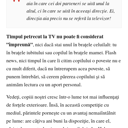
aia în care cei doi parteneri se uită unul la
altul, ci în care se uită în aceeași direcție. Ei,
direcția aia precis nu se referă la televizor!
Timpul petrecut la TV nu poate fi considerat
”împreună”
, nici dacă stai unul în brațele celuilalt: tu
în brațele iubitului sau copilul în brațele mamei. Flash
news, nici timpul în care îi citim copilului o poveste nu e
cu mult diferit, dacă nu întrerupem acea poveste, să
punem întrebări, să cerem părerea copilului și să
animăm lectura cu un aport personal.
Vedeți, copiii noștri cresc într-o lume tot mai influențați
de forțele exterioare. Însă, în această competiție cu
mediul, părintele pornește cu un avantaj nemaiîntâlnit
pe lume: are câțiva ani buni la dispoziție, în care el,