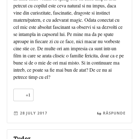
petrcut cu copilul este ceva natural si nu impus, daca
vine din curiozitate, fascinatie, dragoste si instinct
matern/patern, e cu adevarat magic. Odata conectat cu
cel mic este absolut fascinant sa observi si sa dezvolti ce
se intampla in capsorul lui. Pe mine ma da pe spate
aproape in fiecare zi cu ce face, nici macar nu vorbeste
cine stie ce. De multe ori am impresia ca sunt intr-un
film in care se arata cliseic o familie fericita, doar ca e pe
bune si de o mie de ori mai misto. Si in continuare ma
intreb, ce poate sa fie mai bun de atat? De ce nu ai
petrece timp cu el?
+1
28 JULY 2017
RĂSPUNDE
Tudor