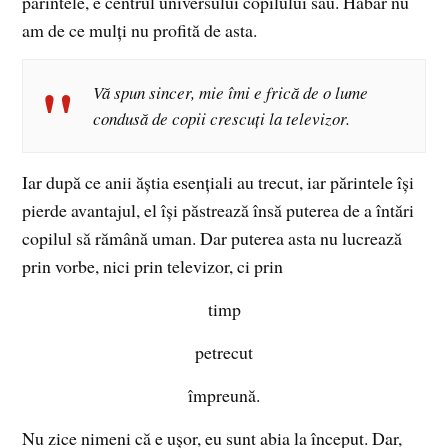
părintele, e centrul universului copilului său. Habar nu
am de ce mulți nu profită de asta.
Vă spun sincer, mie îmi e frică de o lume
condusă de copii crescuți la televizor.
Iar după ce anii ăștia esențiali au trecut, iar părintele își
pierde avantajul, el își păstrează însă puterea de a întări
copilul să rămână uman. Dar puterea asta nu lucrează
prin vorbe, nici prin televizor, ci prin
timp
petrecut
împreună.
Nu zice nimeni că e ușor, eu sunt abia la început. Dar,