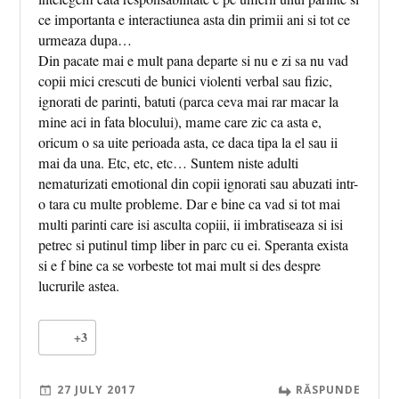
ce importanta e interactiunea asta din primii ani si tot ce
urmeaza dupa…
Din pacate mai e mult pana departe si nu e zi sa nu vad
copii mici crescuti de bunici violenti verbal sau fizic,
ignorati de parinti, batuti (parca ceva mai rar macar la
mine aci in fata blocului), mame care zic ca asta e,
oricum o sa uite perioada asta, ce daca tipa la el sau ii
mai da una. Etc, etc, etc… Suntem niste adulti
nematurizati emotional din copii ignorati sau abuzati intr-
o tara cu multe probleme. Dar e bine ca vad si tot mai
multi parinti care isi asculta copiii, ii imbratiseaza si isi
petrec si putinul timp liber in parc cu ei. Speranta exista
si e f bine ca se vorbeste tot mai mult si des despre
lucrurile astea.
+3
27 JULY 2017
RĂSPUNDE