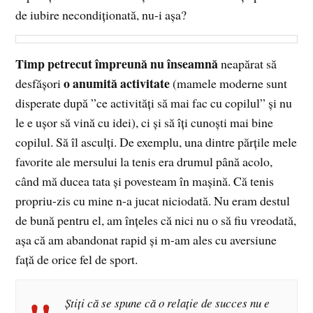
de iubire necondiționată, nu-i așa?
Timp petrecut împreună nu înseamnă
neapărat să
o anumită activitate
desfășori
(mamele moderne sunt
disperate după ”ce activități să mai fac cu copilul” și nu
le e ușor să vină cu idei), ci și să îți cunoști mai bine
copilul. Să îl asculți. De exemplu, una dintre părțile mele
favorite ale mersului la tenis era drumul până acolo,
când mă ducea tata și povesteam în mașină. Că tenis
propriu-zis cu mine n-a jucat niciodată. Nu eram destul
de bună pentru el, am înțeles că nici nu o să fiu vreodată,
așa că am abandonat rapid și m-am ales cu aversiune
față de orice fel de sport.
Știți că se spune că o relație de succes nu e