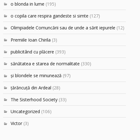
o blonda in lume
(195)
o copila care respira gandeste si simte
(127)
Olimpiadele Comuncării sau de unde a sărit iepurele
(12)
Premiile Ioan Chirila
(3)
publicitând cu plăcere
(393)
sănătatea e starea de normalitate
(330)
şi blondele se minunează
(97)
ţărăncuţă din Ardeal
(28)
The Sisterhood Society
(33)
Uncategorized
(106)
Victor
(3)