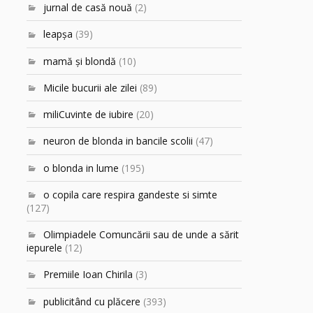
jurnal de casă nouă
(2)
leapşa
(39)
mamă şi blondă
(10)
Micile bucurii ale zilei
(89)
miliCuvinte de iubire
(20)
neuron de blonda in bancile scolii
(47)
o blonda in lume
(195)
o copila care respira gandeste si simte
(127)
Olimpiadele Comuncării sau de unde a sărit
iepurele
(12)
Premiile Ioan Chirila
(3)
publicitând cu plăcere
(393)