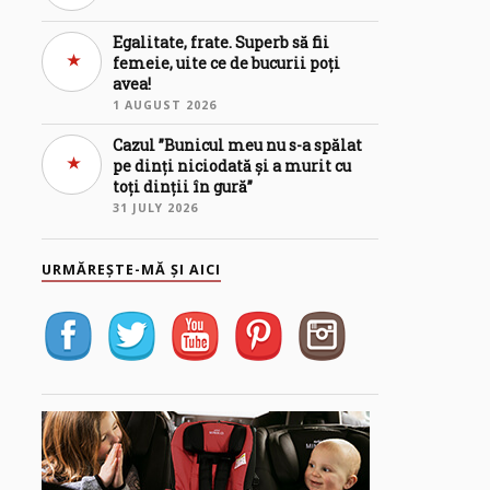
Egalitate, frate. Superb să fii
femeie, uite ce de bucurii poți
avea!
1 AUGUST 2026
Cazul ”Bunicul meu nu s-a spălat
pe dinți niciodată și a murit cu
toți dinții în gură”
31 JULY 2026
URMĂREȘTE-MĂ ȘI AICI