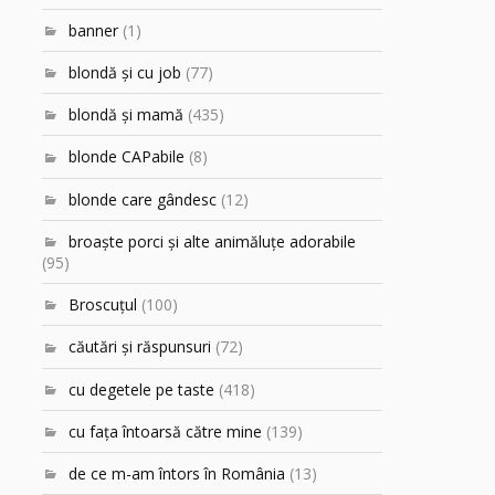
banner
(1)
blondă şi cu job
(77)
blondă şi mamă
(435)
blonde CAPabile
(8)
blonde care gândesc
(12)
broaşte porci şi alte animăluţe adorabile
(95)
Broscuțul
(100)
căutări şi răspunsuri
(72)
cu degetele pe taste
(418)
cu faţa întoarsă către mine
(139)
de ce m-am întors în România
(13)