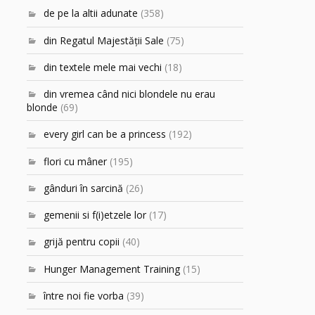
de pe la altii adunate
(358)
din Regatul Majestăţii Sale
(75)
din textele mele mai vechi
(18)
din vremea când nici blondele nu erau
blonde
(69)
every girl can be a princess
(192)
flori cu mâner
(195)
gânduri în sarcină
(26)
gemenii si f(i)etzele lor
(17)
grijă pentru copii
(40)
Hunger Management Training
(15)
între noi fie vorba
(39)