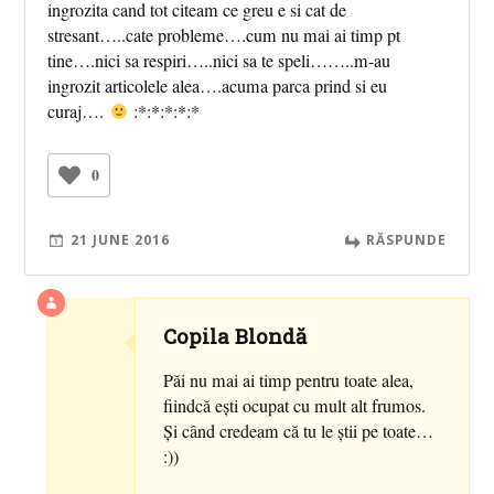
ingrozita cand tot citeam ce greu e si cat de
stresant…..cate probleme….cum nu mai ai timp pt
tine….nici sa respiri…..nici sa te speli……..m-au
ingrozit articolele alea….acuma parca prind si eu
curaj….
:*:*:*:*:*
0
21 JUNE 2016
RĂSPUNDE
Copila Blondă
Păi nu mai ai timp pentru toate alea,
fiindcă eşti ocupat cu mult alt frumos.
Şi când credeam că tu le ştii pe toate…
:))