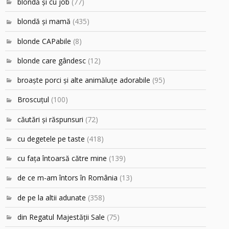
blondă şi cu job
(77)
blondă şi mamă
(435)
blonde CAPabile
(8)
blonde care gândesc
(12)
broaşte porci şi alte animăluţe adorabile
(95)
Broscuțul
(100)
căutări şi răspunsuri
(72)
cu degetele pe taste
(418)
cu faţa întoarsă către mine
(139)
de ce m-am întors în România
(13)
de pe la altii adunate
(358)
din Regatul Majestăţii Sale
(75)