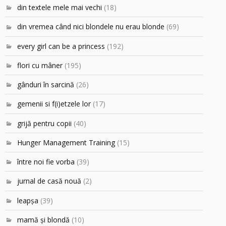
din textele mele mai vechi
(18)
din vremea când nici blondele nu erau blonde
(69)
every girl can be a princess
(192)
flori cu mâner
(195)
gânduri în sarcină
(26)
gemenii si f(i)etzele lor
(17)
grijă pentru copii
(40)
Hunger Management Training
(15)
între noi fie vorba
(39)
jurnal de casă nouă
(2)
leapşa
(39)
mamă şi blondă
(10)