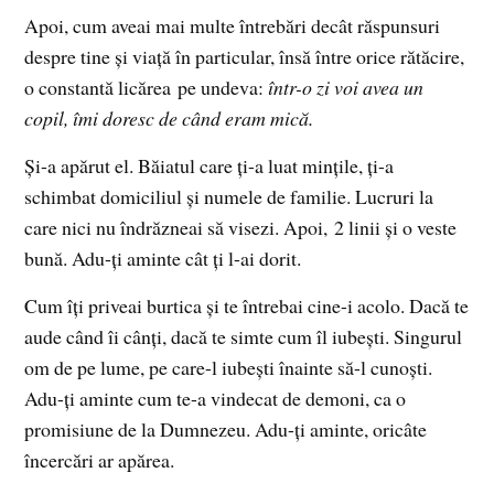
Apoi, cum aveai mai multe întrebări decât răspunsuri
despre tine şi viaţă în particular, însă între orice rătăcire,
o constantă licărea pe undeva:
într-o zi voi avea un
copil, îmi doresc de când eram mică.
Şi-a apărut el. Băiatul care ţi-a luat minţile, ţi-a
schimbat domiciliul şi numele de familie. Lucruri la
care nici nu îndrăzneai să visezi. Apoi, 2 linii şi o veste
bună. Adu-ţi aminte cât ţi l-ai dorit.
Cum îţi priveai burtica şi te întrebai cine-i acolo. Dacă te
aude când îi cânţi, dacă te simte cum îl iubeşti. Singurul
om de pe lume, pe care-l iubeşti înainte să-l cunoşti.
Adu-ţi aminte cum te-a vindecat de demoni, ca o
promisiune de la Dumnezeu. Adu-ţi aminte, oricâte
încercări ar apărea.