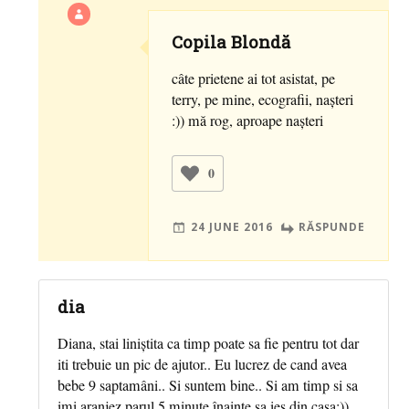
Copila Blondă
câte prietene ai tot asistat, pe
terry, pe mine, ecografii, naşteri
:)) mă rog, aproape naşteri
0
24 JUNE 2016
RĂSPUNDE
dia
Diana, stai liniștita ca timp poate sa fie pentru tot dar
iti trebuie un pic de ajutor.. Eu lucrez de cand avea
bebe 9 saptamâni.. Si suntem bine.. Si am timp si sa
imi aranjez parul 5 minute înainte sa ies din casa:))