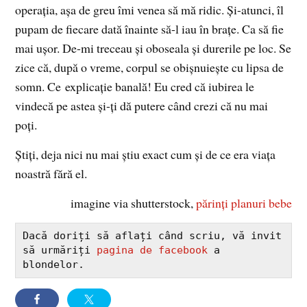
operaţia, aşa de greu îmi venea să mă ridic. Şi-atunci, îl
pupam de fiecare dată înainte să-l iau în braţe. Ca să fie
mai uşor. De-mi treceau şi oboseala şi durerile pe loc. Se
zice că, după o vreme, corpul se obişnuieşte cu lipsa de
somn. Ce explicaţie banală! Eu cred că iubirea le
vindecă pe astea şi-ţi dă putere când crezi că nu mai
poţi.
Ştiţi, deja nici nu mai ştiu exact cum şi de ce era viaţa
noastră fără el.
imagine via shutterstock,
părinţi planuri bebe
Dacă doriți să aflați când scriu, vă invit 
să urmăriți 
pagina de facebook
 a 
blondelor.