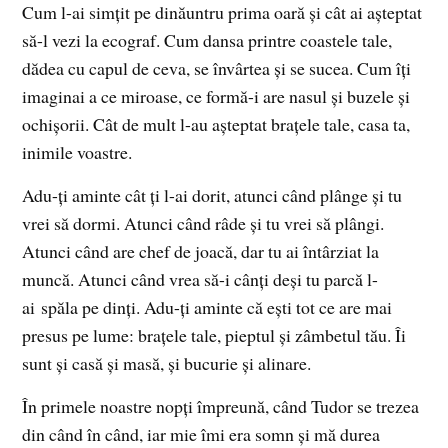
Cum l-ai simţit pe dinăuntru prima oară şi cât ai aşteptat
să-l vezi la ecograf. Cum dansa printre coastele tale,
dădea cu capul de ceva, se învârtea şi se sucea. Cum îţi
imaginai a ce miroase, ce formă-i are nasul şi buzele şi
ochişorii. Cât de mult l-au aşteptat braţele tale, casa ta,
inimile voastre.
Adu-ţi aminte cât ţi l-ai dorit, atunci când plânge şi tu
vrei să dormi. Atunci când râde şi tu vrei să plângi.
Atunci când are chef de joacă, dar tu ai întârziat la
muncă. Atunci când vrea să-i cânţi deşi tu parcă l-
ai spăla pe dinţi. Adu-ţi aminte că eşti tot ce are mai
presus pe lume: braţele tale, pieptul şi zâmbetul tău. Îi
sunt şi casă şi masă, şi bucurie şi alinare.
În primele noastre nopţi împreună, când Tudor se trezea
din când în când, iar mie îmi era somn şi mă durea