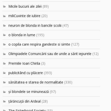
Micile bucurii ale zilei
(89)
miliCuvinte de iubire
(20)
neuron de blonda in bancile scolii
(47)
o blonda in lume
(195)
o copila care respira gandeste si simte
(127)
Olimpiadele Comuncării sau de unde a sărit iepurele
(12)
Premiile Ioan Chirila
(3)
publicitând cu plăcere
(393)
sănătatea e starea de normalitate
(330)
şi blondele se minunează
(97)
ţărăncuţă din Ardeal
(28)
The Sisterhood Society
(33)