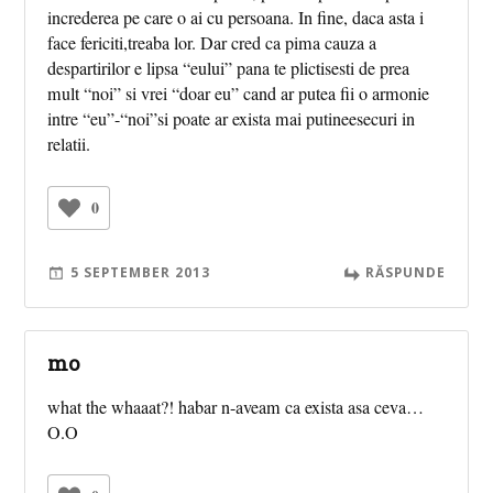
increderea pe care o ai cu persoana. In fine, daca asta i
face fericiti,treaba lor. Dar cred ca pima cauza a
despartirilor e lipsa “eului” pana te plictisesti de prea
mult “noi” si vrei “doar eu” cand ar putea fii o armonie
intre “eu”-“noi”si poate ar exista mai putineesecuri in
relatii.
0
5 SEPTEMBER 2013
RĂSPUNDE
mo
what the whaaat?! habar n-aveam ca exista asa ceva…
O.O