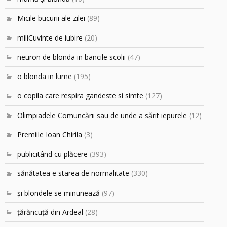
Micile bucurii ale zilei
(89)
miliCuvinte de iubire
(20)
neuron de blonda in bancile scolii
(47)
o blonda in lume
(195)
o copila care respira gandeste si simte
(127)
Olimpiadele Comuncării sau de unde a sărit iepurele
(12)
Premiile Ioan Chirila
(3)
publicitând cu plăcere
(393)
sănătatea e starea de normalitate
(330)
şi blondele se minunează
(97)
ţărăncuţă din Ardeal
(28)