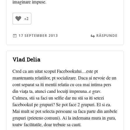
imaginare impuse.
+2
17 SEPTEMBER 2013
RĂSPUNDE
Vlad Delia
Cred ca am uitat scopul Facebookului…este pt
mantenanta relatiilor, pt socializare. Daca ai nevoie de un
cont separat sa iti mentii relatia cu cea mai intima pers
din viața ta, atunci cand locuiți impreuna..e grav.
Culmea, stii sa faci un selfie dar nu stii sa iti setezi
facebookul pe grupuri? Se pot face 2 grupuri. El si ea.
Mai mult se pot selecta persoane sa faca parte din ambele
grupuri (prieteno comuni). Ai la indemana mura in gura,
toatw facilitatile, doar trebuie sa cauti.