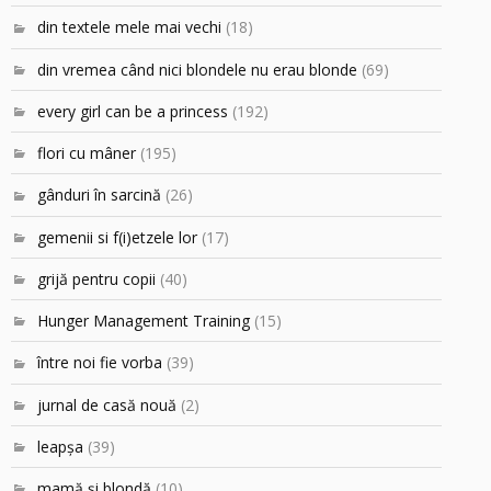
din textele mele mai vechi
(18)
din vremea când nici blondele nu erau blonde
(69)
every girl can be a princess
(192)
flori cu mâner
(195)
gânduri în sarcină
(26)
gemenii si f(i)etzele lor
(17)
grijă pentru copii
(40)
Hunger Management Training
(15)
între noi fie vorba
(39)
jurnal de casă nouă
(2)
leapşa
(39)
mamă şi blondă
(10)