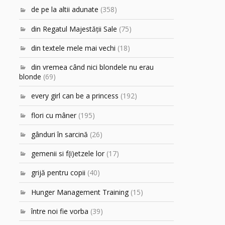
de pe la altii adunate
(358)
din Regatul Majestăţii Sale
(75)
din textele mele mai vechi
(18)
din vremea când nici blondele nu erau
blonde
(69)
every girl can be a princess
(192)
flori cu mâner
(195)
gânduri în sarcină
(26)
gemenii si f(i)etzele lor
(17)
grijă pentru copii
(40)
Hunger Management Training
(15)
între noi fie vorba
(39)