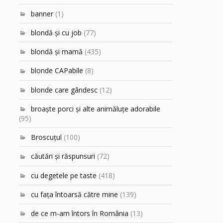
banner
(1)
blondă şi cu job
(77)
blondă şi mamă
(435)
blonde CAPabile
(8)
blonde care gândesc
(12)
broaşte porci şi alte animăluţe adorabile
(95)
Broscuțul
(100)
căutări şi răspunsuri
(72)
cu degetele pe taste
(418)
cu faţa întoarsă către mine
(139)
de ce m-am întors în România
(13)