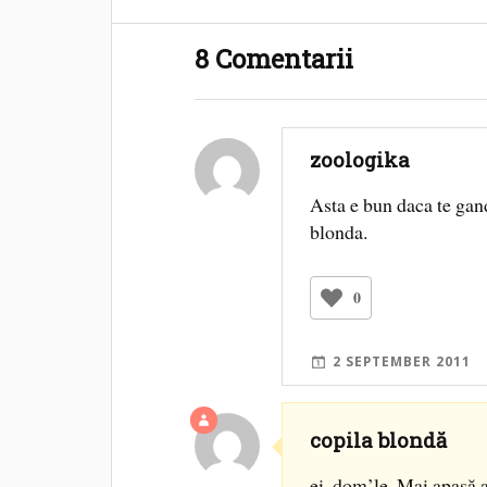
8 Comentarii
zoologika
Asta e bun daca te gand
blonda.
0
2 SEPTEMBER 2011
copila blondă
ei, dom’le. Mai apasă ac