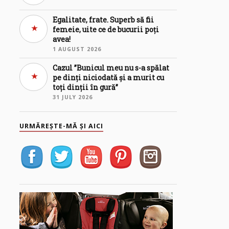
Egalitate, frate. Superb să fii
femeie, uite ce de bucurii poți
avea!
1 AUGUST 2026
Cazul ”Bunicul meu nu s-a spălat
pe dinți niciodată și a murit cu
toți dinții în gură”
31 JULY 2026
URMĂREȘTE-MĂ ȘI AICI