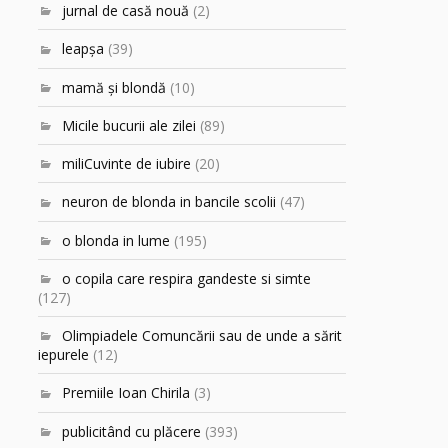
jurnal de casă nouă
(2)
leapşa
(39)
mamă şi blondă
(10)
Micile bucurii ale zilei
(89)
miliCuvinte de iubire
(20)
neuron de blonda in bancile scolii
(47)
o blonda in lume
(195)
o copila care respira gandeste si simte
(127)
Olimpiadele Comuncării sau de unde a sărit
iepurele
(12)
Premiile Ioan Chirila
(3)
publicitând cu plăcere
(393)