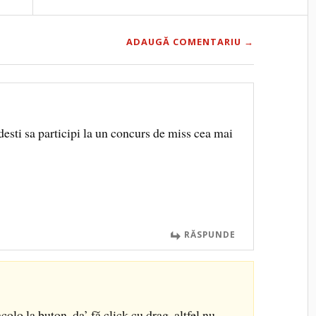
ADAUGĂ COMENTARIU →
esti sa participi la un concurs de miss cea mai
RĂSPUNDE
olo la buton, da’ fă click cu drag, altfel nu