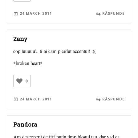
24 MARCH 2011
RĂSPUNDE
Zany
copiluuuuu’.. ti-ai cam pierdut accentul! :((
*broken heart*
0
24 MARCH 2011
RĂSPUNDE
Pandora
Am descoperit de ffff putin timp blogul tau, dar vad ca