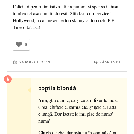
Felicitari pentru initiativa. Iti tin pumnii si sper sa iti iasa
totul exact asa cum iti doresti! Stii doar cum se zice la
Hollywood, u can never be too skinny or too rich :P:P
Tine-o tot asa!
0
24 MARCH 2011
RĂSPUNDE
copila blondă
Ana
, ştiu cum e, că şi eu am fixurile mele.
Cola, chiftelele, sarmalele, şniţelele. Lista
e lungă. Dar lactatele îmi plac de numa’
numa’!
Clarisa
, hehe, dar asta nu înseamnă că nu