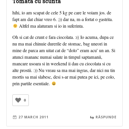
Tomata cu scufita
hihi, io am scapat de cele 5 kg pe care le voiam jos. de
fapt am dat chiar vreo 6. ;)) dar na, m-a fortat o gastrita.
Altfel ma alaturam si io in suferinta.
Oh si cat de crunt e fara ciocolata. :(( Io acuma, dupa ce
nu ma mai chinuie durerile de stomac, bag uneori in
mine de parca am uitat cat de “dolo” eram acu’ un an. Si
atunci mananc numai salate in timpul saptamanii,
mancare usoara si in weekend ii dau cu ciocolata si cu
alte prostii. :)) Nu vreau sa ma mai ingras, dar nici nu tin
mortis sa mai slabesc, desi s-ar mai putea pe ici, pe colo,
prin partile esentiale.
0
27 MARCH 2011
RĂSPUNDE