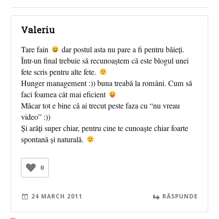
Valeriu
Tare fain
dar postul asta nu pare a fi pentru băieți.
Într-un final trebuie să recunoaștem că este blogul unei
fete scris pentru alte fete.
Hunger management :)) buna treabă la români. Cum să
faci foamea cât mai eficient
Măcar tot e bine că ai trecut peste faza cu “nu vreau
video” :))
Și arăți super chiar, pentru cine te cunoaște chiar foarte
spontană și naturală.
0
24 MARCH 2011
RĂSPUNDE