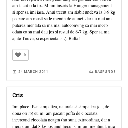
am facut-o la fix. M-am inscris la Hunger management
si sper sa imi iasa. Anul trecut am slabit undeva la 8-9 kg
pe care am reusit sa le mentin de atunci, dar nu mai am
puterea mentala sa ma mai autoconving sa mai incep
odata ca sa mai dau jos si restul de 6-7 kg. Sper sa ma
ajute Tnuva, si experienta ta :). Bafta!
0
24 MARCH 2011
RĂSPUNDE
Cris
Imi place! Esti simpatica, naturala si simpatica (da, de
doua ori :p) eu mi-am pacalit pofta de ciocolata
incercand ciocolata neagra (nu suna extraordinar, dar a
mers), am dat 8 kg jos anul trecut si m-am mentinut, insa