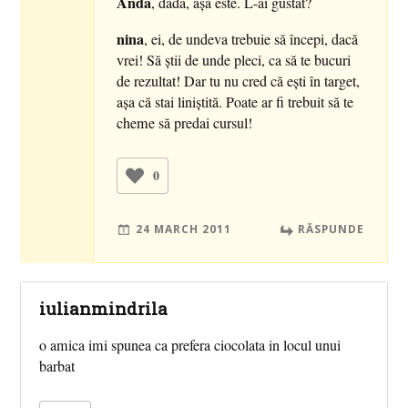
Anda
, dada, aşa este. L-ai gustat?
nina
, ei, de undeva trebuie să începi, dacă
vrei! Să ştii de unde pleci, ca să te bucuri
de rezultat! Dar tu nu cred că eşti în target,
aşa că stai liniştită. Poate ar fi trebuit să te
cheme să predai cursul!
0
24 MARCH 2011
RĂSPUNDE
iulianmindrila
o amica imi spunea ca prefera ciocolata in locul unui
barbat