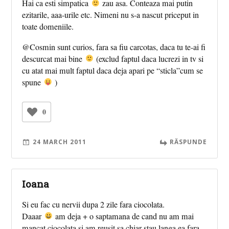
Hai ca esti simpatica
zau asa. Conteaza mai putin
ezitarile, aaa-urile etc. Nimeni nu s-a nascut priceput in
toate domeniile.
@Cosmin sunt curios, fara sa fiu carcotas, daca tu te-ai fi
descurcat mai bine
(exclud faptul daca lucrezi in tv si
cu atat mai mult faptul daca deja apari pe “sticla”cum se
spune
)
0
24 MARCH 2011
RĂSPUNDE
Ioana
Si eu fac cu nervii dupa 2 zile fara ciocolata.
Daaar
am deja + o saptamana de cand nu am mai
mancat ciocolata si am reusit sa chiar stau langa ea fara