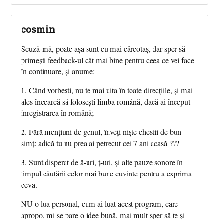
cosmin
Scuză-mă, poate așa sunt eu mai cârcotaș, dar sper să
primești feedback-ul cât mai bine pentru ceea ce vei face
în continuare, și anume:
1. Când vorbești, nu te mai uita în toate direcțiile, și mai
ales încearcă să folosești limba română, dacă ai început
înregistrarea în română;
2. Fără mențiuni de genul, înveți niște chestii de bun
simț: adică tu nu prea ai petrecut cei 7 ani acasă ???
3. Sunt disperat de ă-uri, ț-uri, și alte pauze sonore în
timpul căutării celor mai bune cuvinte pentru a exprima
ceva.
NU o lua personal, cum ai luat acest program, care
apropo, mi se pare o idee bună, mai mult sper să te și