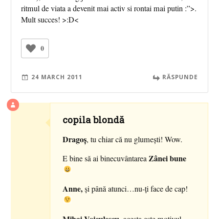
ritmul de viata a devenit mai activ si rontai mai putin :”>.
Mult succes! >:D<
0
24 MARCH 2011
RĂSPUNDE
copila blondă
Dragoş
, tu chiar că nu glumeşti! Wow.
Zânei bune
E bine să ai binecuvântarea
Anne,
şi până atunci…nu-ţi face de cap!
Mihai Voiculescu
, acesta este motivul