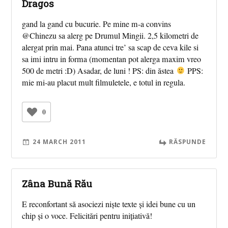
Dragos
gand la gand cu bucurie. Pe mine m-a convins
@Chinezu sa alerg pe Drumul Mingii. 2,5 kilometri de
alergat prin mai. Pana atunci tre’ sa scap de ceva kile si
sa imi intru in forma (momentan pot alerga maxim vreo
500 de metri :D) Asadar, de luni ! PS: din ăstea
PPS:
mie mi-au placut mult filmuletele, e totul in regula.
0
24 MARCH 2011
RĂSPUNDE
Zâna Bună Rău
E reconfortant să asociezi niște texte și idei bune cu un
chip și o voce. Felicitări pentru inițiativă!