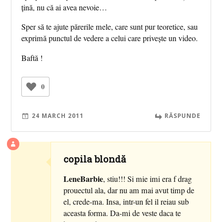
țină, nu că ai avea nevoie…
Sper să te ajute părerile mele, care sunt pur teoretice, sau
exprimă punctul de vedere a celui care privește un video.
Baftă !
0
24 MARCH 2011
RĂSPUNDE
copila blondă
LeneBarbie
, stiu!!! Si mie imi era f drag
prouectul ala, dar nu am mai avut timp de
el, crede-ma. Insa, intr-un fel il reiau sub
aceasta forma. Da-mi de veste daca te