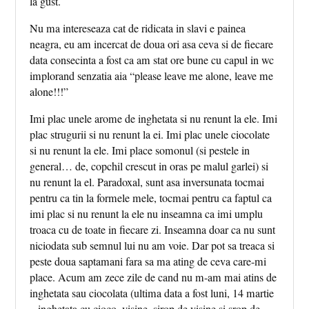
la gust.
Nu ma intereseaza cat de ridicata in slavi e painea
neagra, eu am incercat de doua ori asa ceva si de fiecare
data consecinta a fost ca am stat ore bune cu capul in wc
implorand senzatia aia “please leave me alone, leave me
alone!!!”
Imi plac unele arome de inghetata si nu renunt la ele. Imi
plac strugurii si nu renunt la ei. Imi plac unele ciocolate
si nu renunt la ele. Imi place somonul (si pestele in
general… de, copchil crescut in oras pe malul garlei) si
nu renunt la el. Paradoxal, sunt asa inversunata tocmai
pentru ca tin la formele mele, tocmai pentru ca faptul ca
imi plac si nu renunt la ele nu inseamna ca imi umplu
troaca cu de toate in fiecare zi. Inseamna doar ca nu sunt
niciodata sub semnul lui nu am voie. Dar pot sa treaca si
peste doua saptamani fara sa ma ating de ceva care-mi
place. Acum am zece zile de cand nu m-am mai atins de
inghetata sau ciocolata (ultima data a fost luni, 14 martie