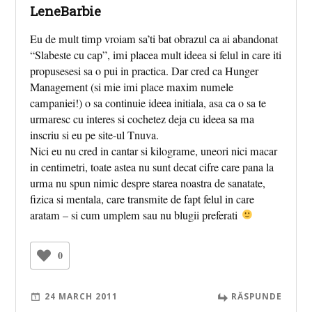
LeneBarbie
Eu de mult timp vroiam sa’ti bat obrazul ca ai abandonat
“Slabeste cu cap”, imi placea mult ideea si felul in care iti
propusesesi sa o pui in practica. Dar cred ca Hunger
Management (si mie imi place maxim numele
campaniei!) o sa continuie ideea initiala, asa ca o sa te
urmaresc cu interes si cochetez deja cu ideea sa ma
inscriu si eu pe site-ul Tnuva.
Nici eu nu cred in cantar si kilograme, uneori nici macar
in centimetri, toate astea nu sunt decat cifre care pana la
urma nu spun nimic despre starea noastra de sanatate,
fizica si mentala, care transmite de fapt felul in care
aratam – si cum umplem sau nu blugii preferati
0
24 MARCH 2011
RĂSPUNDE