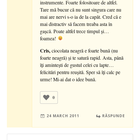
instrumente. Foarte folositoare de altfel.
Tare mă bucur că nu sunt singura care nu
mai are nervi s-o ia de la capăt. Cred că e
mai distractiv să facem treaba asta în
gaşcă. Poate altfel trece timpul şi…
foamea!
Cris,
ciocolata neagră e foarte bună (nu
foarte neagră) şi te satură rapid. Asta, până
îţi aminteşti de gustul celei cu lapte…
felicitări pentru reuşită. Sper să îţi calc pe
urme! Mi-ai dat o idee bună.
0
24 MARCH 2011
RĂSPUNDE