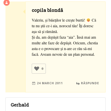
copila blondă
Valeriu, şi băieţilor le creşte burtă!
Că
tu nu ştii ce-i aia, norocul tău! Îţi doresc
aşa să şi rămână.
Şi da, am depăşit faza “aia”. Însă mai am
multe alte faze de depăşit. Oricum, chestia
asta e o provocare şi n-are ce rău să-mi
facă. Aveam nevoie de un plan personal.
0
24 MARCH 2011
RĂSPUNDE
Gerhald