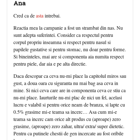
Ana
Cred ca de
asta
intrebai.
Reactia mea la campanie a fost un strambat din nas. Nu
sunt adepta suferintei. Consider ca respectul pentru
corpul propriu inseamna si respect pentru nasul si
papilele gustative si pentru stomac, nu doar pentru forme.
Si bineinteles, mai are si componenta aia numita respect
pentru piele, dar aia e pe alta directie.
Daca descopar ca ceva nu-mi place la capitolul miros sau
gust, a doua oara cu siguranta nu mai bag asa ceva in
mine. Si nici ceva care are in componenta ceva ce stiu ca
nu-mi place. Iaurturile nu-mi plac de nici un fel, acelasi
lucru e valabil si pentru orice neam de branza, si lapte cu
0.5% grasime mi-e teama sa incerc… Asa cum mi-e
teama sa incerc cam orice alt produs cu (aproape) zero
grasime, (aproape) zero zahar, ultra/ extra/ super dietetic.
Pentru ca putinele chestii de gen incercate au fost oribile