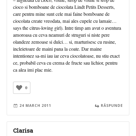
– inghetata cu cioco, visine, sirop de visine si srop de
cioco si bomboane de ciocolata Lindt Petits Desserts,
care pentru mine sunt cele mai faine bomboane de
ciocolata create vreodata, mai ales cupele cu lamaie…
says the citrus-loving girl). Intre timp am avut o aventura
amoroasa cu ceva neamuri de struguri si niste pere
olandeze zemoase si dulci… si, marturisesc cu rusine,
incleietoare de maini pana la coate. Dar maine
intentionez sa-mi iau iar ceva ciocolatoase, nu stiu exact
ce, probabil ceva cu crema de fructe sau lichior, pentru
ca alea imi plac mie.
0
24 MARCH 2011
RĂSPUNDE
Clarisa