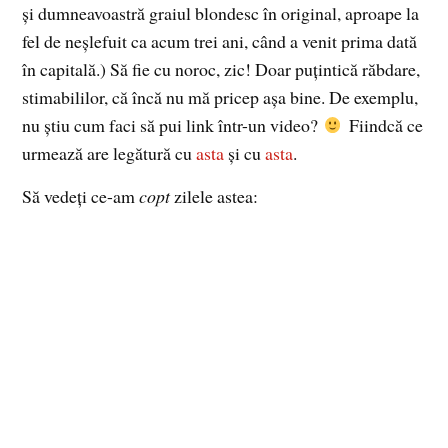
şi dumneavoastră graiul blondesc în original, aproape la
fel de neşlefuit ca acum trei ani, când a venit prima dată
în capitală.) Să fie cu noroc, zic! Doar puţintică răbdare,
stimabililor, că încă nu mă pricep aşa bine. De exemplu,
nu ştiu cum faci să pui link într-un video?
Fiindcă ce
urmează are legătură cu
asta
şi cu
asta
.
Să vedeţi ce-am
copt
zilele astea: