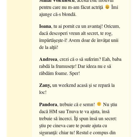
pentru care nu m-am făcut actriţă
Îmi
ajunge că-s blondă.
Ioana
, tu ai pornit cu un avantaj! Oricum,
dacă descoperi vreun alt secret, te rog,
împărtăşeşte-l! Avem doar de învăţat unii
de la alţii!
Andreea
, crezi că o să suferim? Eah, baba
rabdă la frumuseţe! Dar ideea nu e să
răbdăm foame. Sper!
Zany,
un weekend acasă şi se repară la
loc!
Pandora
, trebuie că e semn!
Nu ştiu
dacă HM sau Tnuva te va ajuta, însă
trebuie să încerci. Îţi spun însă un secret:
ştiu pe cineva care te poate ajuta cu
siguranţă: chiar tu! Restul e compus din