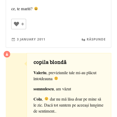
ce, te mariti?
0
3 JANUARY 2011
RĂSPUNDE
copila blondă
Valeriu
, previziunile tale mi-au plăcut
întotdeauna
somnulescu
, am văzut
Cola
,
dar nu mă lăsa doar pe mine să
le zic. Dacă tot suntem pe aceeaşi lungime
de sentiment..