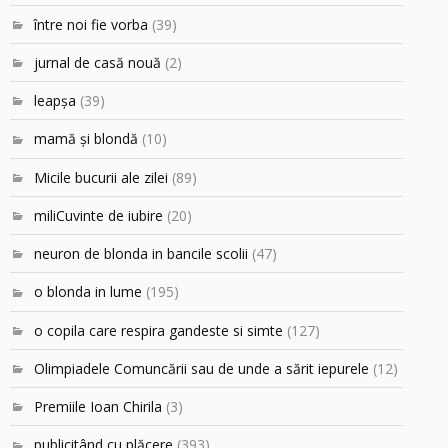
între noi fie vorba
(39)
jurnal de casă nouă
(2)
leapşa
(39)
mamă şi blondă
(10)
Micile bucurii ale zilei
(89)
miliCuvinte de iubire
(20)
neuron de blonda in bancile scolii
(47)
o blonda in lume
(195)
o copila care respira gandeste si simte
(127)
Olimpiadele Comuncării sau de unde a sărit iepurele
(12)
Premiile Ioan Chirila
(3)
publicitând cu plăcere
(393)