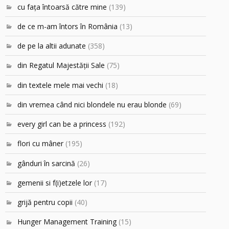
cu faţa întoarsă către mine
(139)
de ce m-am întors în România
(13)
de pe la altii adunate
(358)
din Regatul Majestăţii Sale
(75)
din textele mele mai vechi
(18)
din vremea când nici blondele nu erau blonde
(69)
every girl can be a princess
(192)
flori cu mâner
(195)
gânduri în sarcină
(26)
gemenii si f(i)etzele lor
(17)
grijă pentru copii
(40)
Hunger Management Training
(15)