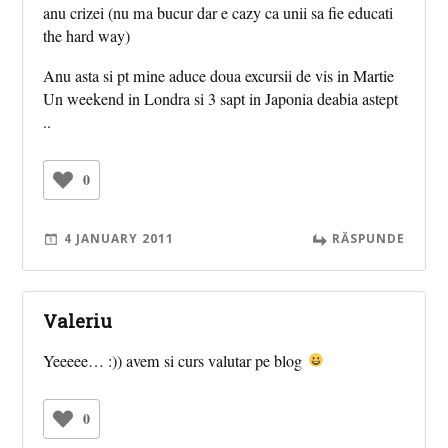
anu crizei (nu ma bucur dar e cazy ca unii sa fie educati
the hard way)
Anu asta si pt mine aduce doua excursii de vis in Martie
Un weekend in Londra si 3 sapt in Japonia deabia astept
..
0
4 JANUARY 2011
RĂSPUNDE
Valeriu
Yeeeee… :)) avem si curs valutar pe blog
0