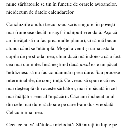
mine sărbătorile se ţin în funcţie de orarele avioanelor,
nicidecum de datele calendarelor.
Concluziile anului trecut s-au scris singure, în poveşti
mai frumoase decât mi-aş fi închipuit vreodată. Aşa că
am învăţat să nu fac prea multe planuri, ci să mă bucur
atunci când se întâmplă. Moşul a venit şi iarna asta la
copila de pe strada mea, chiar dacă mă îndoiesc că a fost
cea mai cuminte. Însă neştiind dacă
jocul
este un păcat,
îndrăznesc să nu fac condamnări prea dure. Sau procese
interminabile, de conştiinţă. Ce vreau să spun e că ies
mai deşteaptă din aceste sărbători, mai împăcată în cel
mai înălţător sens al împăcării. Căci am încheiat unul
din cele mai dure războaie pe care l-am dus vreodată.
Cel cu inima mea.
Ceea ce nu vă sfătuiesc niciodată. Să intraţi în lupte pe