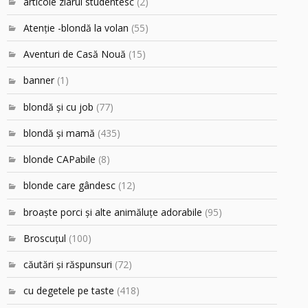
articole ziarul studentesc
(2)
Atenţie -blondă la volan
(55)
Aventuri de Casă Nouă
(15)
banner
(1)
blondă şi cu job
(77)
blondă şi mamă
(435)
blonde CAPabile
(8)
blonde care gândesc
(12)
broaşte porci şi alte animăluţe adorabile
(95)
Broscuțul
(100)
căutări şi răspunsuri
(72)
cu degetele pe taste
(418)