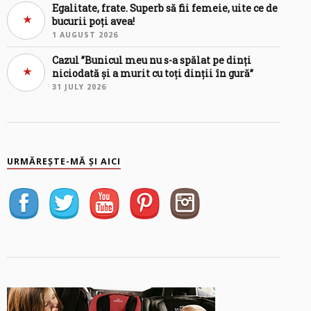
Egalitate, frate. Superb să fii femeie, uite ce de
bucurii poți avea!
1 AUGUST 2026
Cazul ”Bunicul meu nu s-a spălat pe dinți
niciodată și a murit cu toți dinții în gură”
31 JULY 2026
URMĂREȘTE-MĂ ȘI AICI