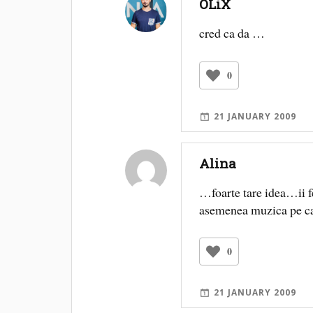
OLiX
cred ca da …
0
21 JANUARY 2009
Alina
…foarte tare idea…ii fe
asemenea muzica pe car
0
21 JANUARY 2009