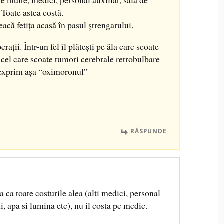
e multe, medici, personal auxiliar, sala de
 Toate astea costă.
eacă fetiţa acasă în pasul ştrengarului.
eraţii. Într-un fel îl plăteşti pe ăla care scoate
e cel care scoate tumori cerebrale retrobulbare
 exprim aşa “oximoronul”
RĂSPUNDE
a ca toate costurile alea (alti medici, personal
ii, apa si lumina etc), nu il costa pe medic.