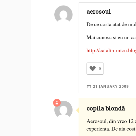
aerosoul
De ce costa atat de mul
Mai cunosc si eu un ca
http://catalin-micu.bl
0
21 JANUARY 2009
copila blondă
Aerosoul, din vreo 12 a
experienta. De aia co