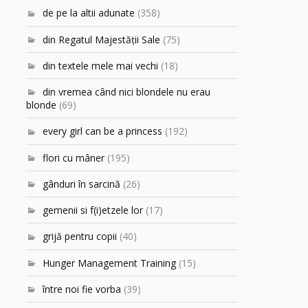
de pe la altii adunate
(358)
din Regatul Majestăţii Sale
(75)
din textele mele mai vechi
(18)
din vremea când nici blondele nu erau
blonde
(69)
every girl can be a princess
(192)
flori cu mâner
(195)
gânduri în sarcină
(26)
gemenii si f(i)etzele lor
(17)
grijă pentru copii
(40)
Hunger Management Training
(15)
între noi fie vorba
(39)