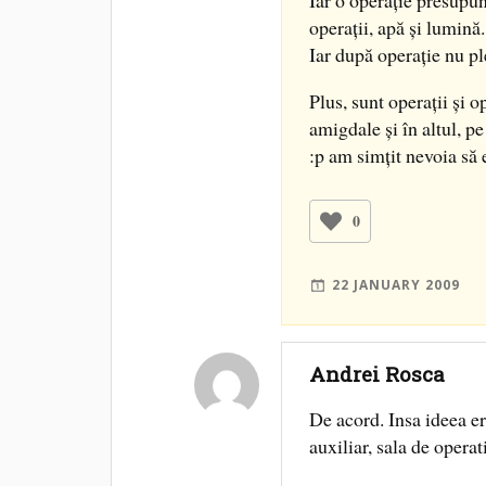
Iar o operaţie presupun
operaţii, apă şi lumină.
Iar după operaţie nu pl
Plus, sunt operaţii şi op
amigdale şi în altul, p
:p am simţit nevoia să
0
22 JANUARY 2009
Andrei Rosca
De acord. Insa ideea er
auxiliar, sala de operat