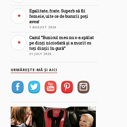
Egalitate, frate. Superb să fii
femeie, uite ce de bucurii poți
avea!
1 AUGUST 2026
Cazul ”Bunicul meu nu s-a spălat
pe dinți niciodată și a murit cu
toți dinții în gură”
31 JULY 2026
URMĂREȘTE-MĂ ȘI AICI