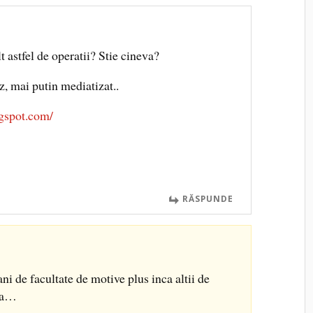
t astfel de operatii? Stie cineva?
z, mai putin mediatizat..
ogspot.com/
RĂSPUNDE
ni de facultate de motive plus inca altii de
sta…