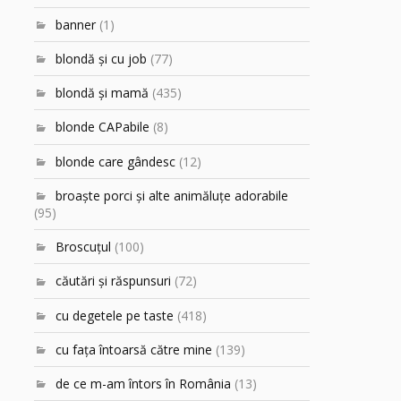
banner
(1)
blondă şi cu job
(77)
blondă şi mamă
(435)
blonde CAPabile
(8)
blonde care gândesc
(12)
broaşte porci şi alte animăluţe adorabile
(95)
Broscuțul
(100)
căutări şi răspunsuri
(72)
cu degetele pe taste
(418)
cu faţa întoarsă către mine
(139)
de ce m-am întors în România
(13)