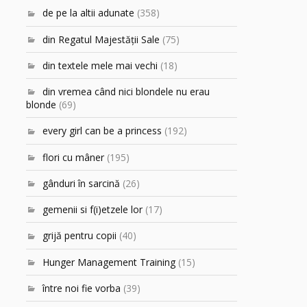
de pe la altii adunate
(358)
din Regatul Majestăţii Sale
(75)
din textele mele mai vechi
(18)
din vremea când nici blondele nu erau
blonde
(69)
every girl can be a princess
(192)
flori cu mâner
(195)
gânduri în sarcină
(26)
gemenii si f(i)etzele lor
(17)
grijă pentru copii
(40)
Hunger Management Training
(15)
între noi fie vorba
(39)