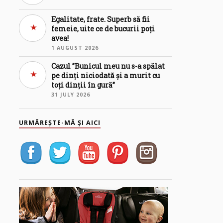
Egalitate, frate. Superb să fii
femeie, uite ce de bucurii poți
avea!
1 AUGUST 2026
Cazul ”Bunicul meu nu s-a spălat
pe dinți niciodată și a murit cu
toți dinții în gură”
31 JULY 2026
URMĂREȘTE-MĂ ȘI AICI