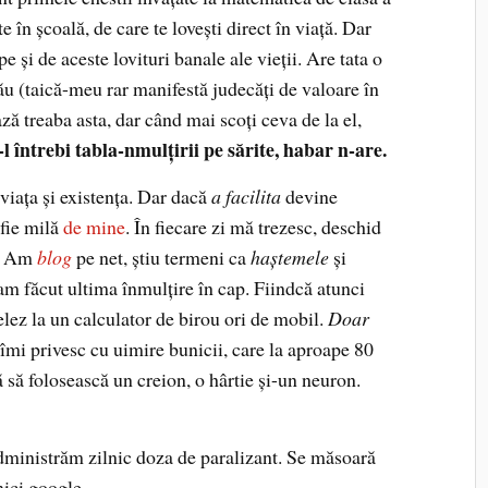
e în şcoală, de care te loveşti direct în viaţă. Dar
e şi de aceste lovituri banale ale vieţii. Are tata o
ău (taică-meu rar manifestă judecăţi de valoare în
ază treaba asta, dar când mai scoţi ceva de la el,
l întrebi tabla-nmulţirii pe sărite, habar n-are.
 viaţa şi existenţa. Dar dacă
a facilita
devine
fie milă
de mine
. În fiecare zi mă trezesc, deschid
r. Am
blog
pe net, ştiu termeni ca
haştemele
şi
m făcut ultima înmulţire în cap. Fiindcă atunci
elez la un calculator de birou ori de mobil.
Doar
 îmi privesc cu uimire bunicii, care la aproape 80
ă să folosească un creion, o hârtie şi-un neuron.
administrăm zilnic doza de paralizant. Se măsoară
 nici google.