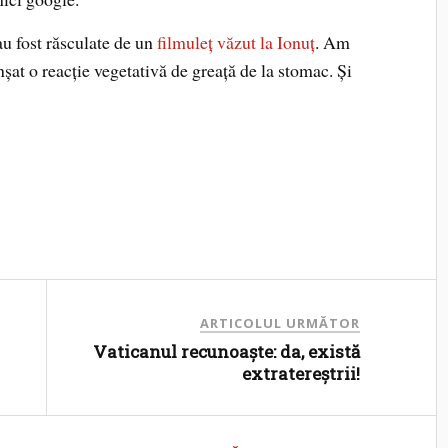
u fost răsculate de un
filmuleţ văzut la Ionuţ
. Am
şat o reacţie vegetativă de greaţă de la stomac. Şi
ARTICOLUL URMĂTOR
Vaticanul recunoaşte: da, există
extratereştrii!