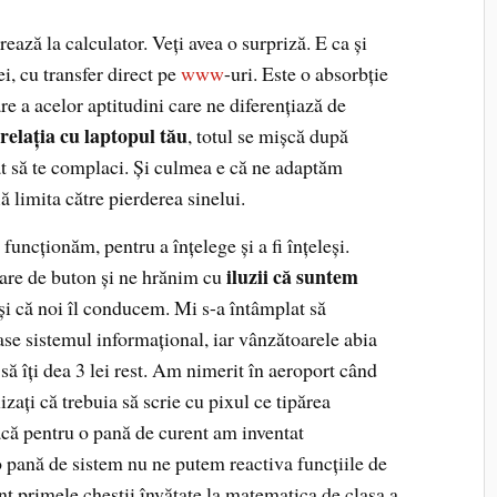
rează la calculator. Veţi avea o surpriză. E ca şi
ei, cu transfer direct pe
www
-uri. Este o absorbţie
are a acelor aptitudini care ne diferenţiază de
 relaţia cu laptopul tău
, totul se mişcă după
at să te complaci. Şi culmea e că ne adaptăm
ă limita către pierderea sinelui.
funcţionăm, pentru a înţelege şi a fi înţeleşi.
iluzii că suntem
are de buton şi ne hrănim cu
şi că noi îl conducem. Mi s-a întâmplat să
se sistemul informaţional, iar vânzătoarele abia
să îţi dea 3 lei rest. Am nimerit în aeroport când
izaţi că trebuia să scrie cu pixul ce tipărea
acă pentru o pană de curent am inventat
o pană de sistem nu ne putem reactiva funcţiile de
t primele chestii învăţate la matematica de clasa a