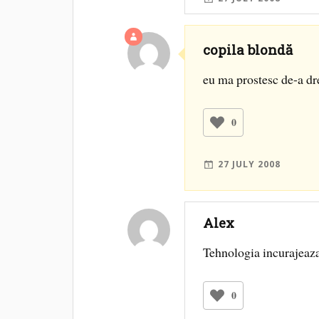
copila blondă
eu ma prostesc de-a dr
0
27 JULY 2008
Alex
Tehnologia incurajeaza
0