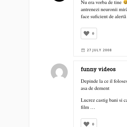
Nu era vorba de tine
antrenezi neuronii mirâ
face suficient de alertă 
0
27 JULY 2008
funny videos
Depinde la ce il folose
asa de dement
Lucrez castig bani si c
film …
0