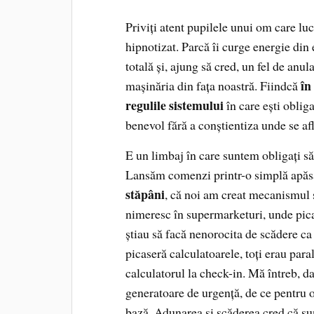
Priviţi atent pupilele unui om care luc
hipnotizat. Parcă îi curge energie din 
totală şi, ajung să cred, un fel de anul
în
maşinăria din faţa noastră. Fiindcă
regulile sistemului
în care eşti oblig
benevol fără a conştientiza unde se afl
E un limbaj în care suntem obligaţi să 
Lansăm comenzi printr-o simplă apăs
stăpâni
, că noi am creat mecanismul 
nimeresc în supermarketuri, unde pica
ştiau să facă nenorocita de scădere ca 
picaseră calculatoarele, toţi erau paral
calculatorul la check-in. Mă întreb, d
generatoare de urgenţă, de ce pentru 
bază. Adunarea şi scăderea cred că sun