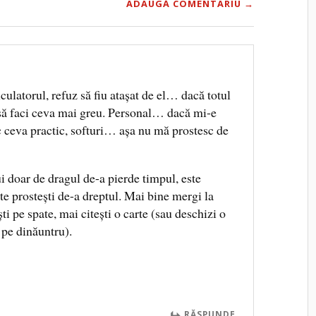
ADAUGĂ COMENTARIU →
culatorul, refuz să fiu ataşat de el… dacă totul
 să faci ceva mai greu. Personal… dacă mi-e
c ceva practic, softuri… aşa nu mă prostesc de
i doar de dragul de-a pierde timpul, este
 te prosteşti de-a dreptul. Mai bine mergi la
ti pe spate, mai citeşti o carte (sau deschizi o
 pe dinăuntru).
RĂSPUNDE