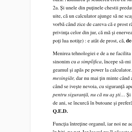
2a. Şi unele din puţinele chestii predat
uite, că un calculator ajunge să ne scap
vorbă când zice de careva că e prost r
privinţa celor din jur, că mă şi enerve
de-
poţi lua notiţe) : e atât de prost, că,
Menirea tehnologiei e de a ne facilita
sinonim cu
a simplifica
, începe să-mi 
geamul şi apăs pe power la calculato
mesingiăr,
dar nu mai ţin minte când a
când se iveşte nevoia, cu siguranţă ap
pentru siguranţă, nu că nu aş şti…
Şi
de ani, se încurcă în butoane şi prefer
Q.E.D.
Funcţia întreţine organul, iar noi ne 
în biţi, pe net. Iar leacul nu îl găseşte