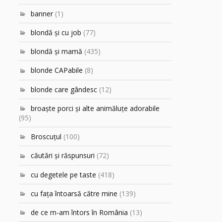
banner
(1)
blondă şi cu job
(77)
blondă şi mamă
(435)
blonde CAPabile
(8)
blonde care gândesc
(12)
broaşte porci şi alte animăluţe adorabile
(95)
Broscuțul
(100)
căutări şi răspunsuri
(72)
cu degetele pe taste
(418)
cu faţa întoarsă către mine
(139)
de ce m-am întors în România
(13)