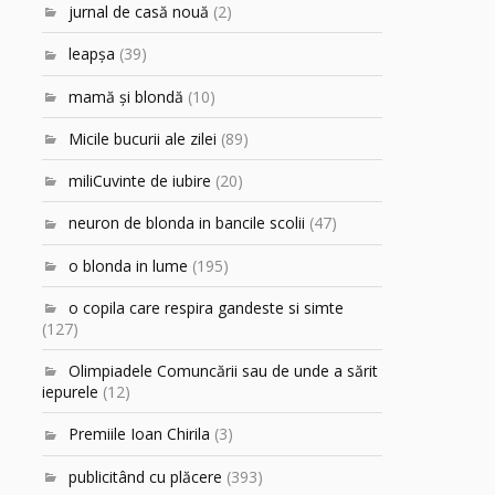
jurnal de casă nouă
(2)
leapşa
(39)
mamă şi blondă
(10)
Micile bucurii ale zilei
(89)
miliCuvinte de iubire
(20)
neuron de blonda in bancile scolii
(47)
o blonda in lume
(195)
o copila care respira gandeste si simte
(127)
Olimpiadele Comuncării sau de unde a sărit
iepurele
(12)
Premiile Ioan Chirila
(3)
publicitând cu plăcere
(393)