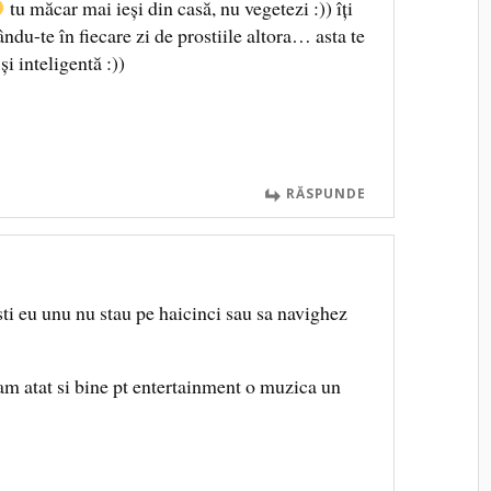
tu măcar mai ieşi din casă, nu vegetezi :)) îţi
ndu-te în fiecare zi de prostiile altora… asta te
şi inteligentă :))
RĂSPUNDE
sti eu unu nu stau pe haicinci sau sa navighez
am atat si bine pt entertainment o muzica un