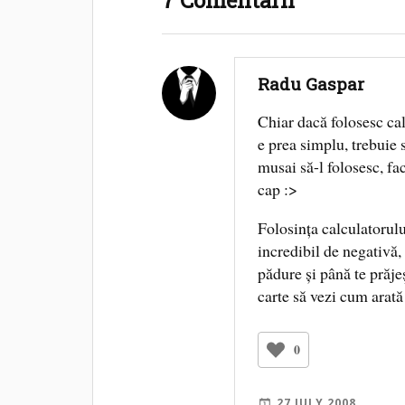
Radu Gaspar
Chiar dacă folosesc cal
e prea simplu, trebuie
musai să-l folosesc, fa
cap :>
Folosinţa calculatorulu
incredibil de negativă,
pădure şi până te prăjeş
carte să vezi cum arată
0
27 JULY 2008