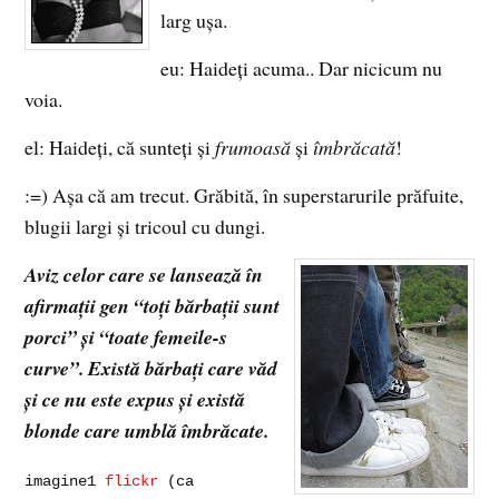
larg uşa.
eu:
Haideţi acuma.. Dar nicicum nu
voia.
el: Haideţi, că sunteţi şi
frumoasă
şi
îmbrăcată
!
:=) Aşa că am trecut. Grăbită, în superstarurile prăfuite,
blugii largi şi tricoul cu dungi.
Aviz celor care se lansează în
afirmaţii gen “toţi bărbaţii sunt
porci” şi “toate femeile-s
curve”.
Există bărbaţi care văd
şi ce nu este expus şi există
blonde care umblă îmbrăcate.
imagine1
flickr
(ca