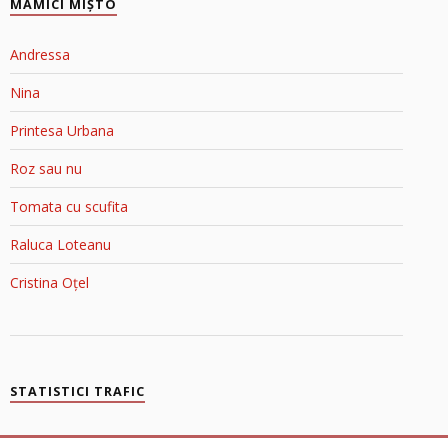
MĂMICI MIŞTO
Andressa
Nina
Printesa Urbana
Roz sau nu
Tomata cu scufita
Raluca Loteanu
Cristina Oțel
STATISTICI TRAFIC
Blondele în Top Blog