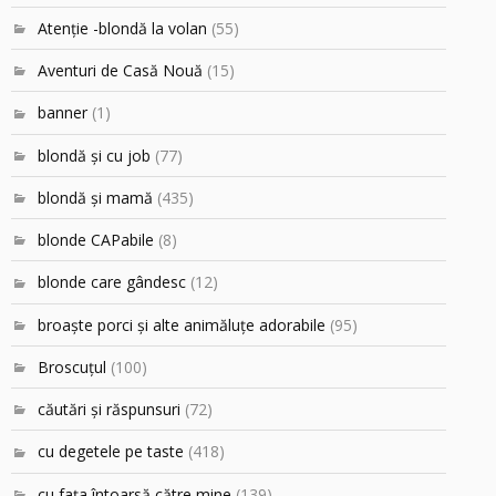
Atenţie -blondă la volan
(55)
Aventuri de Casă Nouă
(15)
banner
(1)
blondă şi cu job
(77)
blondă şi mamă
(435)
blonde CAPabile
(8)
blonde care gândesc
(12)
broaşte porci şi alte animăluţe adorabile
(95)
Broscuțul
(100)
căutări şi răspunsuri
(72)
cu degetele pe taste
(418)
cu faţa întoarsă către mine
(139)