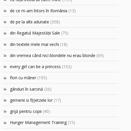
de ce m-am întors în România
(13)
de pe la altii adunate
(358)
din Regatul Majestăţii Sale
(75)
din textele mele mai vechi
(18)
din vremea când nici blondele nu erau blonde
(69)
every girl can be a princess
(192)
flori cu mâner
(195)
gânduri în sarcină
(26)
gemenii si f(i)etzele lor
(17)
grijă pentru copii
(40)
Hunger Management Training
(15)