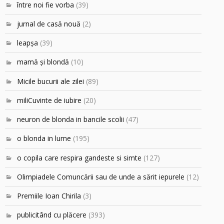
între noi fie vorba
(39)
jurnal de casă nouă
(2)
leapşa
(39)
mamă şi blondă
(10)
Micile bucurii ale zilei
(89)
miliCuvinte de iubire
(20)
neuron de blonda in bancile scolii
(47)
o blonda in lume
(195)
o copila care respira gandeste si simte
(127)
Olimpiadele Comuncării sau de unde a sărit iepurele
(12)
Premiile Ioan Chirila
(3)
publicitând cu plăcere
(393)