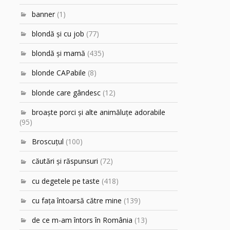
banner
(1)
blondă şi cu job
(77)
blondă şi mamă
(435)
blonde CAPabile
(8)
blonde care gândesc
(12)
broaşte porci şi alte animăluţe adorabile
(95)
Broscuțul
(100)
căutări şi răspunsuri
(72)
cu degetele pe taste
(418)
cu faţa întoarsă către mine
(139)
de ce m-am întors în România
(13)