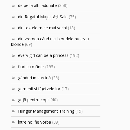
de pe la altii adunate
(358)
din Regatul Majestăţii Sale
(75)
din textele mele mai vechi
(18)
din vremea când nici blondele nu erau
blonde
(69)
every girl can be a princess
(192)
flori cu mâner
(195)
gânduri în sarcină
(26)
gemenii si f(i)etzele lor
(17)
grijă pentru copii
(40)
Hunger Management Training
(15)
între noi fie vorba
(39)