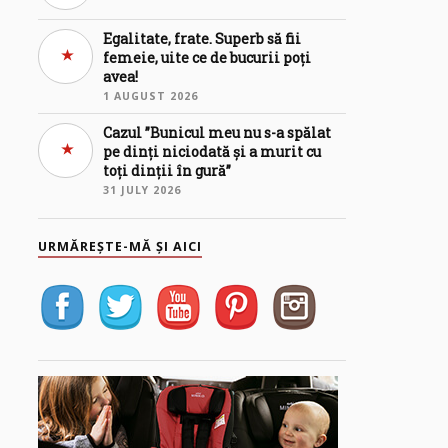
Egalitate, frate. Superb să fii
femeie, uite ce de bucurii poți
avea!
1 AUGUST 2026
Cazul ”Bunicul meu nu s-a spălat
pe dinți niciodată și a murit cu
toți dinții în gură”
31 JULY 2026
URMĂREȘTE-MĂ ȘI AICI