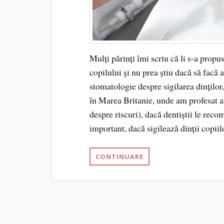
Mulți părinți îmi scriu că li s-a propus
copilului și nu prea știu dacă să facă a
stomatologie despre sigilarea dinților,
în Marea Britanie, unde am profesat ap
despre riscuri), dacă dentiștii le rec
important, dacă sigilează dinții copiilo
CONTINUARE