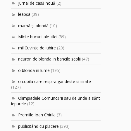
jurnal de casă nouă
(2)
leapşa
(39)
mamă şi blondă
(10)
Micile bucurii ale zilei
(89)
miliCuvinte de iubire
(20)
neuron de blonda in bancile scolii
(47)
o blonda in lume
(195)
o copila care respira gandeste si simte
(127)
Olimpiadele Comuncării sau de unde a sărit
iepurele
(12)
Premiile Ioan Chirila
(3)
publicitând cu plăcere
(393)