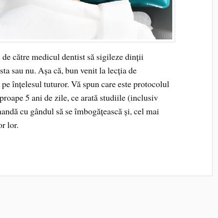
 de către medicul dentist să sigileze dinții
sta sau nu. Așa că, bun venit la lecția de
 pe înțelesul tuturor. Vă spun care este protocolul
roape 5 ani de zile, ce arată studiile (inclusiv
omandă cu gândul să se îmbogățească și, cel mai
r lor.