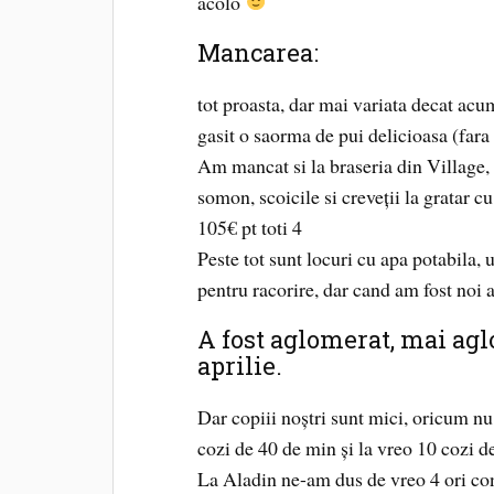
acolo
Mancarea:
tot proasta, dar mai variata decat acu
gasit o saorma de pui delicioasa (fara c
Am mancat si la braseria din Village, 
somon, scoicile si creveții la gratar 
105€ pt toti 4
Peste tot sunt locuri cu apa potabila, 
pentru racorire, dar cand am fost noi a
A fost aglomerat, mai ag
aprilie.
Dar copiii noștri sunt mici, oricum nu 
cozi de 40 de min și la vreo 10 cozi d
La Aladin ne-am dus de vreo 4 ori con