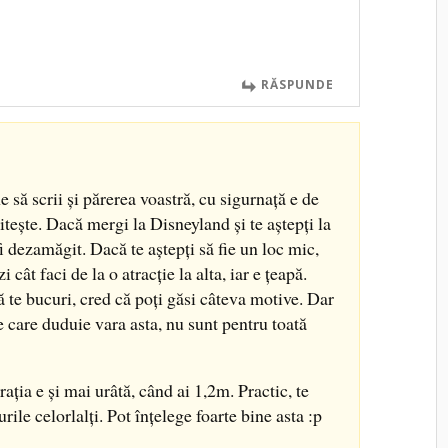
RĂSPUNDE
e să scrii și părerea voastră, cu sigurnață e de
itește. Dacă mergi la Disneyland și te aștepți la
i dezamăgit. Dacă te aștepți să fie un loc mic,
cât faci de la o atracție la alta, iar e țeapă.
ă te bucuri, cred că poți găsi câteva motive. Dar
de care duduie vara asta, nu sunt pentru toată
ația e și mai urâtă, când ai 1,2m. Practic, te
rile celorlalți. Pot înțelege foarte bine asta :p