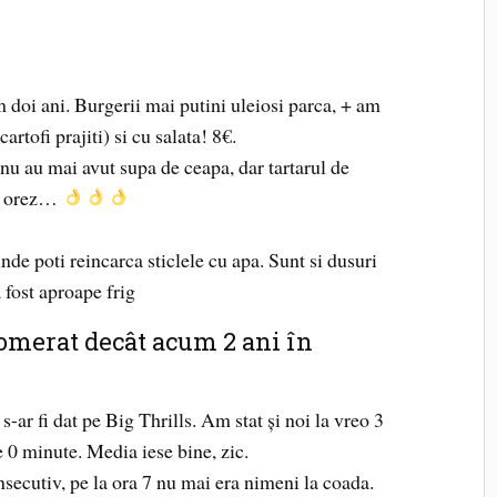
m doi ani. Burgerii mai putini uleiosi parca, + am
artofi prajiti) si cu salata! 8€.
nu au mai avut supa de ceapa, dar tartarul de
cu orez…
unde poti reincarca sticlele cu apa. Sunt si dusuri
 fost aproape frig
lomerat decât acum 2 ani în
s-ar fi dat pe Big Thrills. Am stat și noi la vreo 3
e 0 minute. Media iese bine, zic.
secutiv, pe la ora 7 nu mai era nimeni la coada.