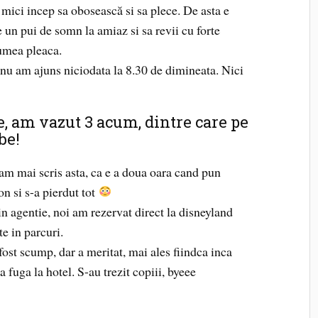
mici incep sa obosească si sa plece. De asta e
e un pui de somn la amiaz si sa revii cu forte
umea pleaca.
nu am ajuns niciodata la 8.30 de dimineata. Nici
, am vazut 3 acum, dintre care pe
be!
am mai scris asta, ca e a doua oara cand pun
n si s-a pierdut tot
n agentie, noi am rezervat direct la disneyland
te in parcuri.
fost scump, dar a meritat, mai ales fiindca inca
 fuga la hotel. S-au trezit copiii, byeee