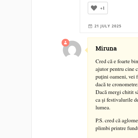
+1
21 JULY 2025
Miruna
Cred că e foarte bin
ajutor pentru cine c
puțini oameni, vei f
dacă te cronometrezi 
Dacă mergi chitit s
ca și festivalurile 
lumea.
P.S. cred că aglomer
plimbi printre fundu