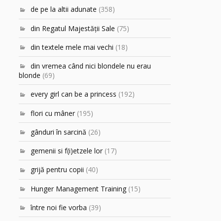
de pe la altii adunate
(358)
din Regatul Majestăţii Sale
(75)
din textele mele mai vechi
(18)
din vremea când nici blondele nu erau
blonde
(69)
every girl can be a princess
(192)
flori cu mâner
(195)
gânduri în sarcină
(26)
gemenii si f(i)etzele lor
(17)
grijă pentru copii
(40)
Hunger Management Training
(15)
între noi fie vorba
(39)