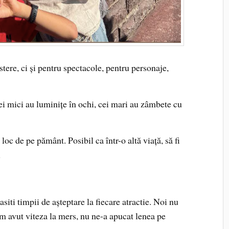
tere, ci și pentru spectacole, pentru personaje,
ei mici au luminițe în ochi, cei mari au zâmbete cu
oc de pe pământ. Posibil ca într-o altă viață, să fi
i
siti timpii de așteptare la fiecare atractie. Noi nu
m avut viteza la mers, nu ne-a apucat lenea pe