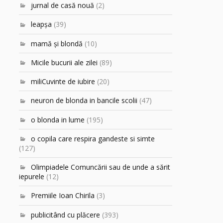
jurnal de casă nouă
(2)
leapşa
(39)
mamă şi blondă
(10)
Micile bucurii ale zilei
(89)
miliCuvinte de iubire
(20)
neuron de blonda in bancile scolii
(47)
o blonda in lume
(195)
o copila care respira gandeste si simte
(127)
Olimpiadele Comuncării sau de unde a sărit
iepurele
(12)
Premiile Ioan Chirila
(3)
publicitând cu plăcere
(393)