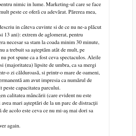
pentru nimic in lume. Marketing-ul care se face
 mult peste ce oferă cu adevărat. Părerea mea,
descriu in câteva cuvinte si de ce nu ne-a plăcut
 si 13 ani): extrem de aglomerat, pentru
r era necesar sa stam la coada minim 30 minute,
 nu a trebuit sa așteptăm atât de mult, pe
 nu pot spune ca a fost ceva spectaculos. Aleile
si (majoritatea) lipsite de umbra, ca sa mergi
 într-o zi călduroasă, si printr-o mare de oameni,
 permanentă am avut impresia ca numărul de
t peste capacitatea parcului.
n calitatea mâncării (care evident nu este
 avea mari așteptări de la un parc de distracții
ă de acolo este ceva ce nu mi-aș mai dori sa
ver again.