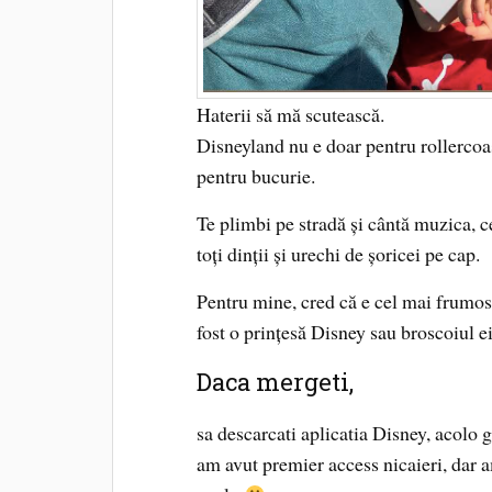
Haterii să mă scutească.
Disneyland nu e doar pentru rollercoas
pentru bucurie.
Te plimbi pe stradă și cântă muzica, c
toți dinții și urechi de șoricei pe cap.
Pentru mine, cred că e cel mai frumos l
fost o prințesă Disney sau broscoiul e
Daca mergeti,
sa descarcati aplicatia Disney, acolo ga
am avut premier access nicaieri, dar a