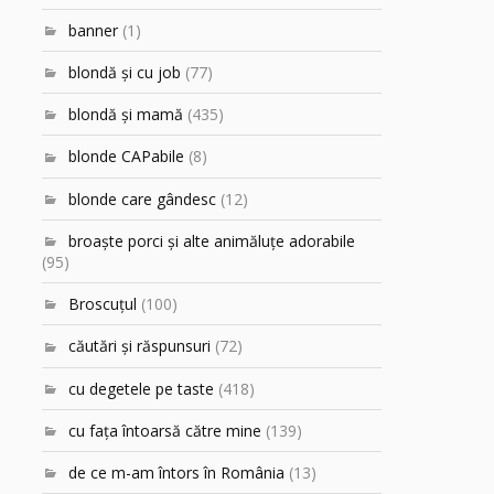
banner
(1)
blondă şi cu job
(77)
blondă şi mamă
(435)
blonde CAPabile
(8)
blonde care gândesc
(12)
broaşte porci şi alte animăluţe adorabile
(95)
Broscuțul
(100)
căutări şi răspunsuri
(72)
cu degetele pe taste
(418)
cu faţa întoarsă către mine
(139)
de ce m-am întors în România
(13)