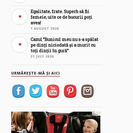
Egalitate, frate. Superb să fii
femeie, uite ce de bucurii poți
avea!
1 AUGUST 2026
Cazul ”Bunicul meu nu s-a spălat
pe dinți niciodată și a murit cu
toți dinții în gură”
31 JULY 2026
URMĂREȘTE-MĂ ȘI AICI