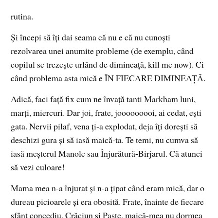
rutina.
Și începi să îți dai seama că nu e că nu cunoști
rezolvarea unei anumite probleme (de exemplu, când
copilul se trezește urlând de dimineață, kill me now). Ci
când problema asta mică e ÎN FIECARE DIMINEAȚĂ.
Adică, faci față fix cum ne învață tanti Markham luni,
marți, miercuri. Dar joi, frate, jooooooooi, ai cedat, ești
gata. Nervii pilaf, vena ți-a explodat, deja îți dorești să
deschizi gura și să iasă maică-ta. Te temi, nu cumva să
iasă meșterul Manole sau Înjurătură-Birjarul. Că atunci
să vezi culoare!
Mama mea n-a înjurat și n-a țipat când eram mică, dar o
dureau picioarele și era obosită. Frate, înainte de fiecare
sfânt concediu, Crăciun și Paște, maică-mea nu dormea