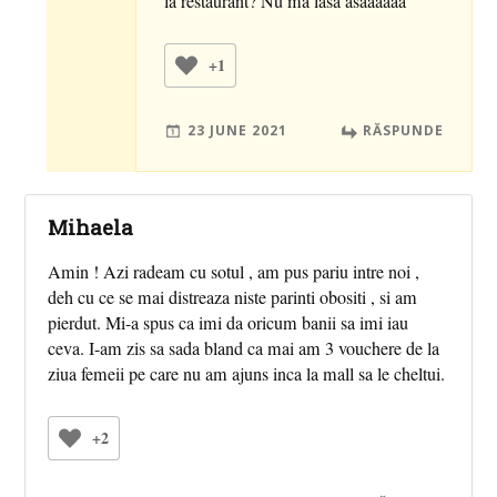
la restaurant? Nu ma lasa asaaaaaa
+1
23 JUNE 2021
RĂSPUNDE
Mihaela
Amin ! Azi radeam cu sotul , am pus pariu intre noi ,
deh cu ce se mai distreaza niste parinti obositi , si am
pierdut. Mi-a spus ca imi da oricum banii sa imi iau
ceva. I-am zis sa sada bland ca mai am 3 vouchere de la
ziua femeii pe care nu am ajuns inca la mall sa le cheltui.
+2