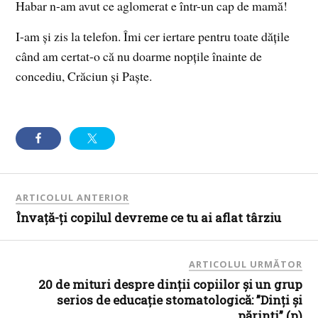
Habar n-am avut ce aglomerat e într-un cap de mamă!
I-am și zis la telefon. Îmi cer iertare pentru toate dățile
când am certat-o că nu doarme nopțile înainte de
concediu, Crăciun și Paște.
ARTICOLUL ANTERIOR
Învață-ți copilul devreme ce tu ai aflat târziu
ARTICOLUL URMĂTOR
20 de mituri despre dinții copiilor și un grup
serios de educație stomatologică: ”Dinți și
părinți” (p)