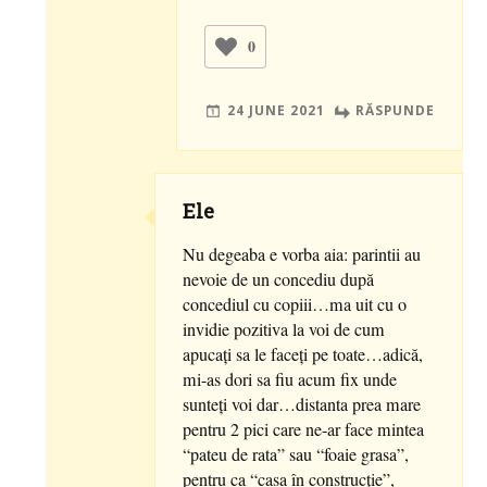
0
24 JUNE 2021
RĂSPUNDE
Ele
Nu degeaba e vorba aia: parintii au
nevoie de un concediu după
concediul cu copiii…ma uit cu o
invidie pozitiva la voi de cum
apucați sa le faceți pe toate…adică,
mi-as dori sa fiu acum fix unde
sunteți voi dar…distanta prea mare
pentru 2 pici care ne-ar face mintea
“pateu de rata” sau “foaie grasa”,
pentru ca “casa în construcție”,