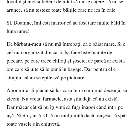
locului și nici suficient de mici să nu se cațere, să nu se
arunce, să nu testeze toate bălțile care ne ies în cale.
Și, Doamne, îmi ești martor că au fost tare multe bălți în
luna iunie!
De bărbatu-meu să nu mă întrebați, că e băiat mare. Și e
cel mai organizat din casă. Își face liste înainte de
plecare, pe care trece chiloți și șosete, de parcă ar exista
om care să uite să le pună în bagaje. Dar pentru el e
simplu, că nu se epilează pe picioare.
Apoi mi-ar fi plăcut să las casa într-o minimă decență, să
zicem. Nu vreau farmacie, asta știu deja că nu există.
Dar măcar cât să nu îți vină să fugi înapoi când intri pe
ușă. Nicio șansă. O să fiu mulțumită dacă reușesc să spăl
toate vasele din chiuvetă.