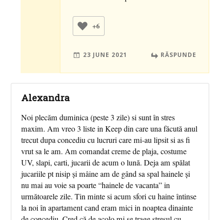
+6
23 JUNE 2021
RĂSPUNDE
Alexandra
Noi plecăm duminica (peste 3 zile) si sunt în stres
maxim. Am vreo 3 liste in Keep din care una făcută anul
trecut dupa concediu cu lucruri care mi-au lipsit si as fi
vrut sa le am. Am comandat creme de plaja, costume
UV, slapi, carti, jucarii de acum o lună. Deja am spălat
jucariile pt nisip și mâine am de gând sa spal hainele și
nu mai au voie sa poarte “hainele de vacanta” in
următoarele zile. Tin minte si acum sfori cu haine întinse
la noi în apartament cand eram mici in noaptea dinainte
de concediu. Cred că de acolo mi se trage stresul cu