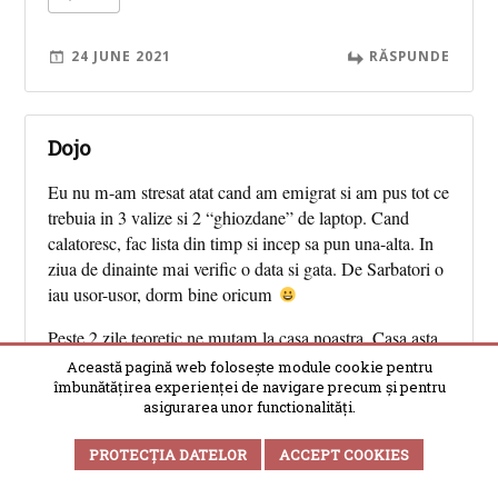
24 JUNE 2021
RĂSPUNDE
Dojo
Eu nu m-am stresat atat cand am emigrat si am pus tot ce
trebuia in 3 valize si 2 “ghiozdane” de laptop. Cand
calatoresc, fac lista din timp si incep sa pun una-alta. In
ziua de dinainte mai verific o data si gata. De Sarbatori o
iau usor-usor, dorm bine oricum
Peste 2 zile teoretic ne mutam la casa noastra. Casa asta
e inca in haos, dar in 2-3 ore max. umplem masina cu ce
Această pagină web folosește module cookie pentru
îmbunătățirea experienței de navigare precum și pentru
mai trebuie si ne descurcam.
asigurarea unor functionalități.
Zen va doresc si voua
PROTECȚIA DATELOR
ACCEPT COOKIES
+10