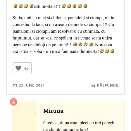
esti mortala!!!
Si da, unii au uitat si chiloți si pantaloni si ciorapi, nu in
concediu, la tara, si nu aveam de unde sa cumpar!!! Cu
pantalonii si ciorapii am rezolvat-o cu cumnata, cu
împrumut, dar sa vezi ce spălam in fiecare seara unica
pereche de chiloți de pe mine!!!
Noroc ca
era iarna si soba mi-i usca fain pana diminesta!
+5
23 JUNE 2021
RĂSPUNDE
Miruna
Cred ca, dupa asta, pleci cu trei perechi
de chiloti numai pe tine!