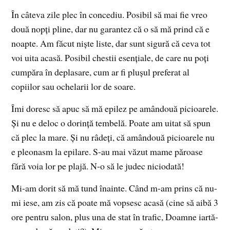
În câteva zile plec în concediu. Posibil să mai fie vreo
două nopți pline, dar nu garantez că o să mă prind că e
noapte. Am făcut niște liste, dar sunt sigură că ceva tot
voi uita acasă. Posibil chestii esențiale, de care nu poți
cumpăra în deplasare, cum ar fi plușul preferat al
copiilor sau ochelarii lor de soare.
Îmi doresc să apuc să mă epilez pe amândouă picioarele.
Și nu e deloc o dorință tembelă. Poate am uitat să spun
că plec la mare. Și nu râdeți, că amândouă picioarele nu
e pleonasm la epilare. S-au mai văzut mame păroase
fără voia lor pe plajă. N-o să le judec niciodată!
Mi-am dorit să mă tund înainte. Când m-am prins că nu-
mi iese, am zis că poate mă vopsesc acasă (cine să aibă 3
ore pentru salon, plus una de stat în trafic, Doamne iartă-