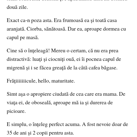
două zile.
Exact ca-n poza asta. Era frumoasă ea și toată casa
aranjată. Ciorba, sănătoasă. Dar ea, aproape dormea cu
capul pe masă.
Cine să o înțeleagă! Mereu o certam, că nu era prea
distractivă: luați și ciocniți ouă, ei îi pocnea capul de
migrenă și i se făcea greață de la câtă cafea băgase.
Frățiiiiiiicule, hello, maturitate.
Simt așa o apropiere ciudată de cea care era mama. De
viața ei, de oboseală, aproape mă ia și durerea de
picioare.
E simplu, o înțeleg perfect acuma. A fost nevoie doar de
35 de ani și 2 copii pentru asta.