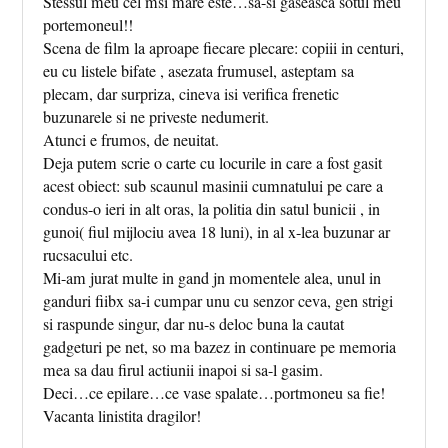
Stessul meu cel msi mare este…sa-si gaseasca sotul meu
portemoneul!!
Scena de film la aproape fiecare plecare: copiii in centuri,
eu cu listele bifate , asezata frumusel, asteptam sa
plecam, dar surpriza, cineva isi verifica frenetic
buzunarele si ne priveste nedumerit.
Atunci e frumos, de neuitat.
Deja putem scrie o carte cu locurile in care a fost gasit
acest obiect: sub scaunul masinii cumnatului pe care a
condus-o ieri in alt oras, la politia din satul bunicii , in
gunoi( fiul mijlociu avea 18 luni), in al x-lea buzunar ar
rucsacului etc.
Mi-am jurat multe in gand jn momentele alea, unul in
ganduri fiibx sa-i cumpar unu cu senzor ceva, gen strigi
si raspunde singur, dar nu-s deloc buna la cautat
gadgeturi pe net, so ma bazez in continuare pe memoria
mea sa dau firul actiunii inapoi si sa-l gasim.
Deci…ce epilare…ce vase spalate…portmoneu sa fie!
Vacanta linistita dragilor!