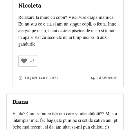
Nicoleta
Relaxare la mare cu copii? Vise, vise draga mamica.
Eu nu stiu ce e aia si am un singur copil, o fetita. Intre
alergat pe nisip, facut castele piscine de nisip si intrat
in apa si stat cu secolele nu ai timp nici sa iti auzi
gandurile.
+2
10 JANUARY 2022
RĂSPUNDE
Diana
Ei, da? Cum sa nu existe om care sa uite chilotii?? Mi s-a
intamplat mie, fac bagajele pt mine si sot de cativa ani, pt
bebe mai recent.. si da, am uitat sa-mi pun chilotii :))