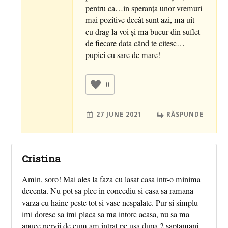
pentru ca…in speranța unor vremuri
mai pozitive decât sunt azi, ma uit
cu drag la voi și ma bucur din suflet
de fiecare data când te citesc…
pupici cu sare de mare!
0
27 JUNE 2021
RĂSPUNDE
Cristina
Amin, soro! Mai ales la faza cu lasat casa intr-o minima
decenta. Nu pot sa plec in concediu si casa sa ramana
varza cu haine peste tot si vase nespalate. Pur si simplu
imi doresc sa imi placa sa ma intorc acasa, nu sa ma
apuce nervii de cum am intrat pe usa dupa 2 saptamani