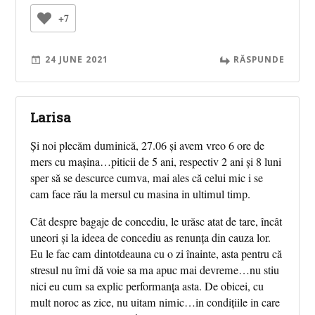
+7
24 JUNE 2021
RĂSPUNDE
Larisa
Și noi plecăm duminică, 27.06 și avem vreo 6 ore de
mers cu mașina…piticii de 5 ani, respectiv 2 ani și 8 luni
sper să se descurce cumva, mai ales că celui mic i se
cam face rău la mersul cu masina in ultimul timp.
Cât despre bagaje de concediu, le urăsc atat de tare, încât
uneori și la ideea de concediu as renunța din cauza lor.
Eu le fac cam dintotdeauna cu o zi înainte, asta pentru că
stresul nu îmi dă voie sa ma apuc mai devreme…nu stiu
nici eu cum sa explic performanța asta. De obicei, cu
mult noroc as zice, nu uitam nimic…in condițiile in care