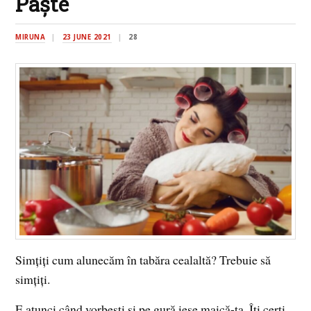
Paște
MIRUNA
23 JUNE 2021
28
Simțiți cum alunecăm în tabăra cealaltă? Trebuie să
simțiți.
E atunci când vorbești și pe gură iese maică-ta. Îți cerți