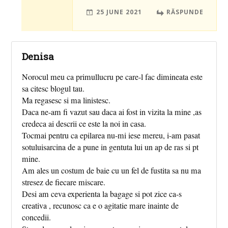
25 JUNE 2021
RĂSPUNDE
Denisa
Norocul meu ca primullucru pe care-l fac dimineata este
sa citesc blogul tau.
Ma regasesc si ma linistesc.
Daca ne-am fi vazut sau daca ai fost in vizita la mine ,as
credeca ai descrii ce este la noi in casa.
Tocmai pentru ca epilarea nu-mi iese mereu, i-am pasat
sotuluisarcina de a pune in gentuta lui un ap de ras si pt
mine.
Am ales un costum de baie cu un fel de fustita sa nu ma
stresez de fiecare miscare.
Desi am ceva experienta la bagage si pot zice ca-s
creativa , recunosc ca e o agitatie mare inainte de
concedii.