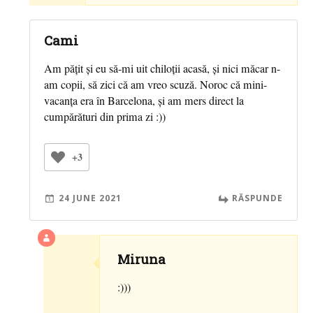
Cami
Am pățit și eu să-mi uit chiloții acasă, și nici măcar n-
am copii, să zici că am vreo scuză. Noroc că mini-
vacanța era în Barcelona, și am mers direct la
cumpărături din prima zi :))
+3
24 JUNE 2021
RĂSPUNDE
Miruna
:)))