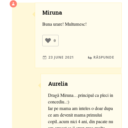
Miruna
Buna urare! Multumesc!
0
23 JUNE 2021
RĂSPUNDE
Aurelia
Dragă Miruna…principal ca pleci in
concediu..:)
Iar pe mama am inteles o doar dupa
ce am devenit mama primului
copil..acum nici 4 ani, din pacate nu
am apucat sa ii spun prea multe,