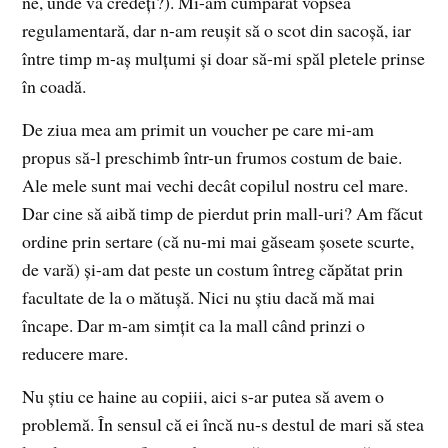
ne, unde vă credeți?). Mi-am cumpărat vopsea
regulamentară, dar n-am reușit să o scot din sacoșă, iar
între timp m-aș mulțumi și doar să-mi spăl pletele prinse
în coadă.
De ziua mea am primit un voucher pe care mi-am
propus să-l preschimb într-un frumos costum de baie.
Ale mele sunt mai vechi decât copilul nostru cel mare.
Dar cine să aibă timp de pierdut prin mall-uri? Am făcut
ordine prin sertare (că nu-mi mai găseam șosete scurte,
de vară) și-am dat peste un costum întreg căpătat prin
facultate de la o mătușă. Nici nu știu dacă mă mai
încape. Dar m-am simțit ca la mall când prinzi o
reducere mare.
Nu știu ce haine au copiii, aici s-ar putea să avem o
problemă. În sensul că ei încă nu-s destul de mari să stea