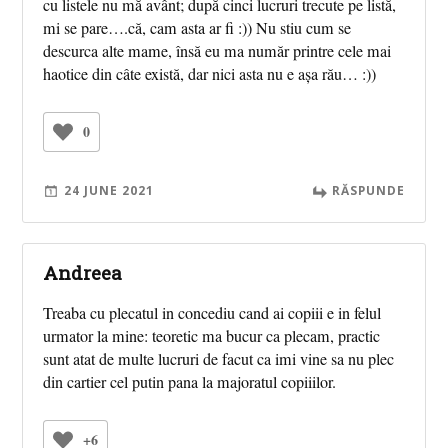
cu listele nu mă avânt; după cinci lucruri trecute pe listă,
mi se pare….că, cam asta ar fi :)) Nu stiu cum se
descurca alte mame, însă eu ma număr printre cele mai
haotice din câte există, dar nici asta nu e așa rău… :))
0
24 JUNE 2021
RĂSPUNDE
Andreea
Treaba cu plecatul in concediu cand ai copiii e in felul
urmator la mine: teoretic ma bucur ca plecam, practic
sunt atat de multe lucruri de facut ca imi vine sa nu plec
din cartier cel putin pana la majoratul copiiilor.
+6