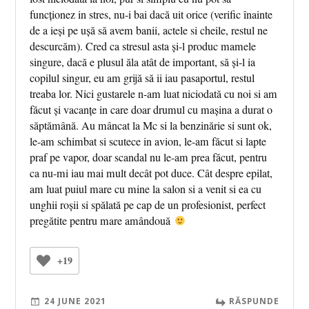
funcționez in stres, nu-i bai dacă uit orice (verific înainte
de a ieși pe ușă să avem banii, actele si cheile, restul ne
descurcăm). Cred ca stresul asta și-l produc mamele
singure, dacă e plusul ăla atât de important, să și-l ia
copilul singur, eu am grijă să ii iau pasaportul, restul
treaba lor. Nici gustarele n-am luat niciodată cu noi si am
făcut și vacanțe in care doar drumul cu mașina a durat o
săptămână. Au mâncat la Mc si la benzinărie si sunt ok,
le-am schimbat si scutece in avion, le-am făcut si lapte
praf pe vapor, doar scandal nu le-am prea făcut, pentru
ca nu-mi iau mai mult decât pot duce. Cât despre epilat,
am luat puiul mare cu mine la salon si a venit si ea cu
unghii roșii si spălată pe cap de un profesionist, perfect
pregătite pentru mare amândouă
+19
24 JUNE 2021
RĂSPUNDE