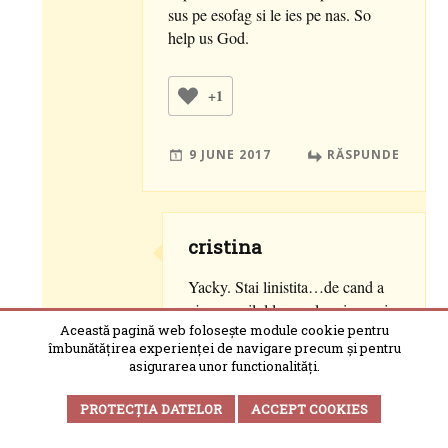
sus pe esofag si le ies pe nas. So
help us God.
+1
9 JUNE 2017
RĂSPUNDE
cristina
Yacky. Stai linistita…de cand a
ajuns copilul la scoala primesc in
Această pagină web folosește module cookie pentru
fiecare saptamana scrisoare: o
îmbunătățirea experienței de navigare precum și pentru
saptamana cineva a avut
asigurarea unor functionalități.
paduchi, urmatoarea saptamana
cineva a avut viermi, apoi cineva
PROTECȚIA DATELOR
ACCEPT COOKIES
a avut o boala contagioasa. De