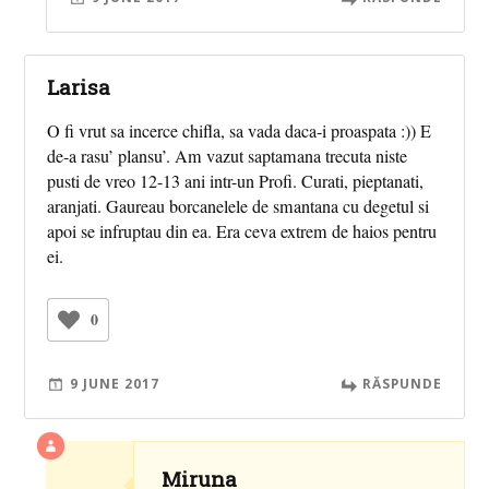
Larisa
O fi vrut sa incerce chifla, sa vada daca-i proaspata :)) E
de-a rasu’ plansu’. Am vazut saptamana trecuta niste
pusti de vreo 12-13 ani intr-un Profi. Curati, pieptanati,
aranjati. Gaureau borcanelele de smantana cu degetul si
apoi se infruptau din ea. Era ceva extrem de haios pentru
ei.
0
9 JUNE 2017
RĂSPUNDE
Miruna