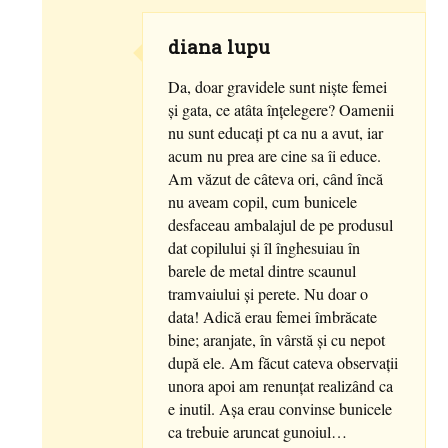
diana lupu
Da, doar gravidele sunt niște femei
și gata, ce atâta înțelegere? Oamenii
nu sunt educați pt ca nu a avut, iar
acum nu prea are cine sa îi educe.
Am văzut de câteva ori, când încă
nu aveam copil, cum bunicele
desfaceau ambalajul de pe produsul
dat copilului și îl înghesuiau în
barele de metal dintre scaunul
tramvaiului și perete. Nu doar o
data! Adică erau femei îmbrăcate
bine; aranjate, în vârstă și cu nepot
după ele. Am făcut cateva observații
unora apoi am renunțat realizând ca
e inutil. Așa erau convinse bunicele
ca trebuie aruncat gunoiul…