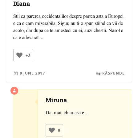
Diana
Stii ca parerea occidentalilor despre partea asta a Europei
e ca e cam mizerabila. Sigur, nu ti-o spun stiind ca vii de
acolo, dar dupa ce te amesteci cu ei, auzi chestii. Nasol e
ca e adevarat. ..
+3
9 JUNE 2017
RĂSPUNDE
Miruna
Da, mai, chiar asa e…
0