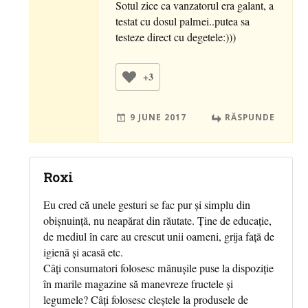
Sotul zice ca vanzatorul era galant, a
testat cu dosul palmei..putea sa
testeze direct cu degetele:)))
+3
9 JUNE 2017
RĂSPUNDE
Roxi
Eu cred că unele gesturi se fac pur și simplu din
obișnuință, nu neapărat din răutate. Ține de educație,
de mediul în care au crescut unii oameni, grija față de
igienă și acasă etc.
Câți consumatori folosesc mănușile puse la dispoziție
în marile magazine să manevreze fructele și
legumele? Câți folosesc cleștele la produsele de