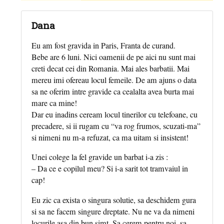
Dana
Eu am fost gravida in Paris, Franta de curand.
Bebe are 6 luni. Nici oamenii de pe aici nu sunt mai
creti decat cei din Romania. Mai ales barbatii. Mai
mereu imi ofereau locul femeile. De am ajuns o data
sa ne oferim intre gravide ca cealalta avea burta mai
mare ca mine!
Dar eu inadins ceream locul tinerilor cu telefoane, cu
precadere, si ii rugam cu “va rog frumos, scuzati-ma”
si nimeni nu m-a refuzat, ca ma uitam si insistent!
Unei colege la fel gravide un barbat i-a zis :
– Da ce e copilul meu? Si i-a sarit tot tramvaiul in
cap!
Eu zic ca exista o singura solutie, sa deschidem gura
si sa ne facem singure dreptate. Nu ne va da nimeni
locurile,asa din bun simt. Sa cerem pentru noi, sa