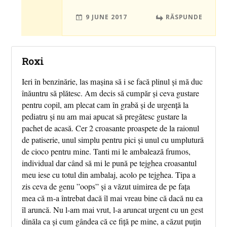
9 JUNE 2017
RĂSPUNDE
Roxi
Ieri în benzinărie, las mașina să i se facă plinul și mă duc
înăuntru să plătesc. Am decis să cumpăr și ceva gustare
pentru copil, am plecat cam în grabă și de urgență la
pediatru și nu am mai apucat să pregătesc gustare la
pachet de acasă. Cer 2 croasante proaspete de la raionul
de patiserie, unul simplu pentru pici și unul cu umplutură
de cioco pentru mine. Tanti mi le ambalează frumos,
individual dar când să mi le pună pe tejghea croasantul
meu iese cu totul din ambalaj, acolo pe tejghea. Tipa a
zis ceva de genu ”oops” și a văzut uimirea de pe fața
mea că m-a întrebat dacă îl mai vreau bine că dacă nu ea
îl aruncă. Nu l-am mai vrut, l-a aruncat urgent cu un gest
dinăla ca și cum gândea că ce fiță pe mine, a căzut puțin