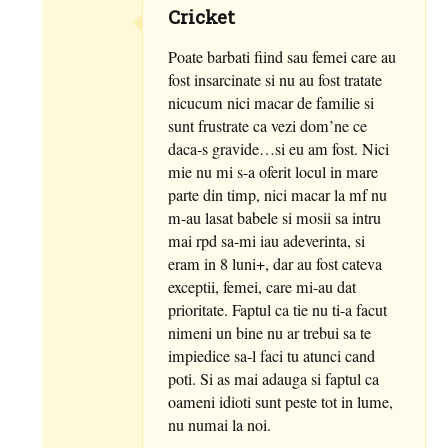
Cricket
Poate barbati fiind sau femei care au
fost insarcinate si nu au fost tratate
nicucum nici macar de familie si
sunt frustrate ca vezi dom’ne ce
daca-s gravide…si eu am fost. Nici
mie nu mi s-a oferit locul in mare
parte din timp, nici macar la mf nu
m-au lasat babele si mosii sa intru
mai rpd sa-mi iau adeverinta, si
eram in 8 luni+, dar au fost cateva
exceptii, femei, care mi-au dat
prioritate. Faptul ca tie nu ti-a facut
nimeni un bine nu ar trebui sa te
impiedice sa-l faci tu atunci cand
poti. Si as mai adauga si faptul ca
oameni idioti sunt peste tot in lume,
nu numai la noi.