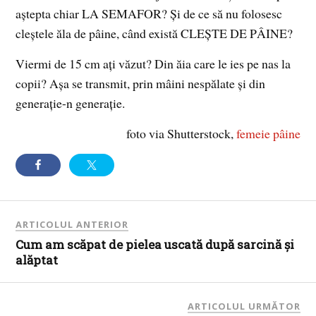
aștepta chiar LA SEMAFOR? Și de ce să nu folosesc
cleștele ăla de pâine, când există CLEȘTE DE PÂINE?
Viermi de 15 cm ați văzut? Din ăia care le ies pe nas la
copii? Așa se transmit, prin mâini nespălate și din
generație-n generație.
foto via Shutterstock,
femeie pâine
ARTICOLUL ANTERIOR
Cum am scăpat de pielea uscată după sarcină și
alăptat
ARTICOLUL URMĂTOR