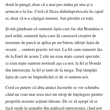
două în pungă, doar că a mai pus mâna pe una și a
aruncat-o la loc. Cred că făcea alabalaportocala în capul
ei, doar că n-a câștigat nimeni. Am pierdut cu toții.
Și mă gândeam că oamenii ăștia care fac din România o
țară urâtă, oamenii ăștia care îți cauzează creșteri de
tensiune de parcă ar apăsa pe un buton, idioții ăștia de
ocazie …suntem practic tot noi. La fel cum oamenii ăia
de la Enel de acum 2 zile nu erau niște cazuri speciale,
ci erau niște oameni normali așa ca noi, la fel și blonda
din intersecție, la fel și tanti de la mega. Toți tâmpiții
ăștia de care ne împiedicăm zi de zi suntem noi.
Cred cu putere că abia atunci lucrurile se vor schimba
când nu vom mai avea nici un strop de înțelegere pentru
propriile noastre acțiuni idioate. De ce să aștept să se
facă verde la semafor din mijlocul intersecției, când pot