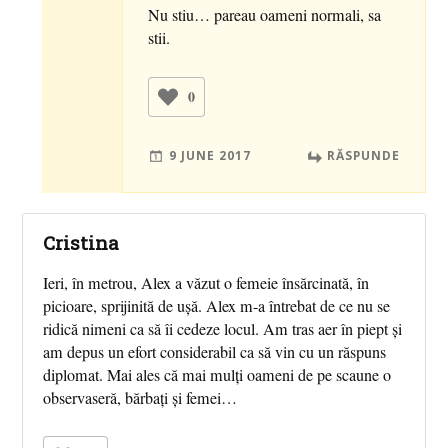
Nu stiu… pareau oameni normali, sa
stii.
0
9 JUNE 2017
RĂSPUNDE
Cristina
Ieri, în metrou, Alex a văzut o femeie însărcinată, în
picioare, sprijinită de uşă. Alex m-a întrebat de ce nu se
ridică nimeni ca să îi cedeze locul. Am tras aer în piept şi
am depus un efort considerabil ca să vin cu un răspuns
diplomat. Mai ales că mai mulți oameni de pe scaune o
observaseră, bărbați şi femei…