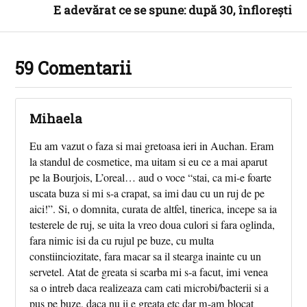
E adevărat ce se spune: după 30, înflorești
59 Comentarii
Mihaela
Eu am vazut o faza si mai gretoasa ieri in Auchan. Eram
la standul de cosmetice, ma uitam si eu ce a mai aparut
pe la Bourjois, L’oreal… aud o voce “stai, ca mi-e foarte
uscata buza si mi s-a crapat, sa imi dau cu un ruj de pe
aici!”. Si, o domnita, curata de altfel, tinerica, incepe sa ia
testerele de ruj, se uita la vreo doua culori si fara oglinda,
fara nimic isi da cu rujul pe buze, cu multa
constiinciozitate, fara macar sa il stearga inainte cu un
servetel. Atat de greata si scarba mi s-a facut, imi venea
sa o intreb daca realizeaza cam cati microbi/bacterii si a
pus pe buze, daca nu ii e greata etc dar m-am blocat