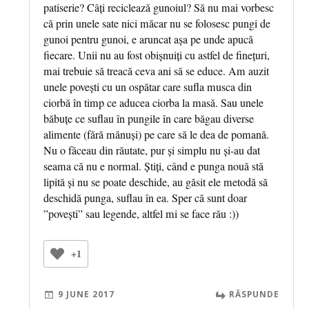
patiserie? Câți reciclează gunoiul? Să nu mai vorbesc
că prin unele sate nici măcar nu se folosesc pungi de
gunoi pentru gunoi, e aruncat așa pe unde apucă
fiecare. Unii nu au fost obișnuiți cu astfel de finețuri,
mai trebuie să treacă ceva ani să se educe. Am auzit
unele povești cu un ospătar care sufla musca din
ciorbă în timp ce aducea ciorba la masă. Sau unele
băbuțe ce suflau în pungile în care băgau diverse
alimente (fără mănuși) pe care să le dea de pomană.
Nu o făceau din răutate, pur și simplu nu și-au dat
seama că nu e normal. Știți, când e punga nouă stă
lipită și nu se poate deschide, au găsit ele metodă să
deschidă punga, suflau în ea. Sper că sunt doar
”povești” sau legende, altfel mi se face rău :))
+1
9 JUNE 2017
RĂSPUNDE