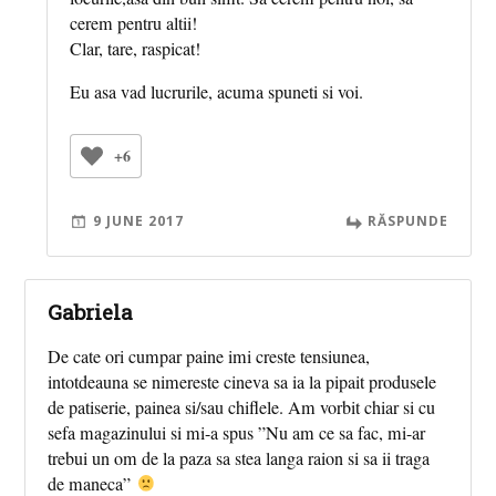
cerem pentru altii!
Clar, tare, raspicat!
Eu asa vad lucrurile, acuma spuneti si voi.
+6
9 JUNE 2017
RĂSPUNDE
Gabriela
De cate ori cumpar paine imi creste tensiunea,
intotdeauna se nimereste cineva sa ia la pipait produsele
de patiserie, painea si/sau chiflele. Am vorbit chiar si cu
sefa magazinului si mi-a spus ”Nu am ce sa fac, mi-ar
trebui un om de la paza sa stea langa raion si sa ii traga
de maneca”