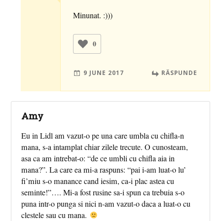
Minunat. :)))
0
9 JUNE 2017
RĂSPUNDE
Amy
Eu in Lidl am vazut-o pe una care umbla cu chifla-n
mana, s-a intamplat chiar zilele trecute. O cunosteam,
asa ca am intrebat-o: “de ce umbli cu chifla aia in
mana?”. La care ea mi-a raspuns: “pai i-am luat-o lu’
fi’miu s-o manance cand iesim, ca-i plac astea cu
seminte!”…. Mi-a fost rusine sa-i spun ca trebuia s-o
puna intr-o punga si nici n-am vazut-o daca a luat-o cu
clestele sau cu mana.