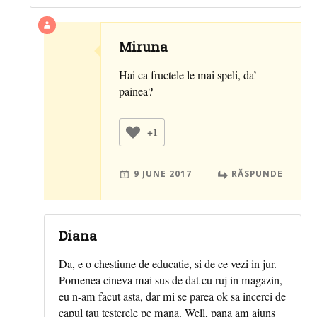
Miruna
Hai ca fructele le mai speli, da’
painea?
+1
9 JUNE 2017
RĂSPUNDE
Diana
Da, e o chestiune de educatie, si de ce vezi in jur.
Pomenea cineva mai sus de dat cu ruj in magazin,
eu n-am facut asta, dar mi se parea ok sa incerci de
capul tau testerele pe mana. Well, pana am ajuns