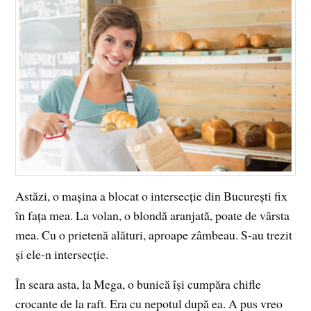
Astăzi, o mașina a blocat o intersecție din București fix
în fața mea. La volan, o blondă aranjată, poate de vârsta
mea. Cu o prietenă alături, aproape zâmbeau. S-au trezit
și ele-n intersecție.
În seara asta, la Mega, o bunică își cumpăra chifle
crocante de la raft. Era cu nepotul după ea. A pus vreo