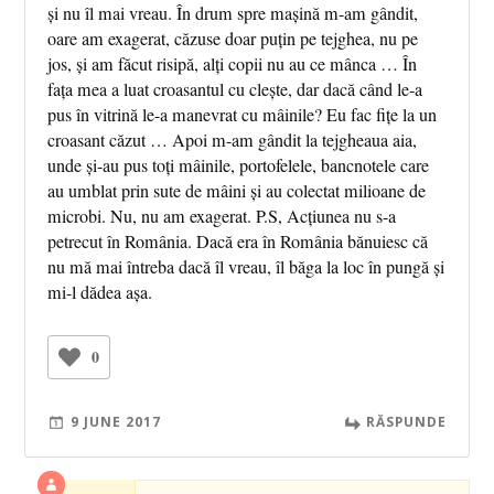
și nu îl mai vreau. În drum spre mașină m-am gândit,
oare am exagerat, căzuse doar puțin pe tejghea, nu pe
jos, și am făcut risipă, alți copii nu au ce mânca … În
fața mea a luat croasantul cu clește, dar dacă când le-a
pus în vitrină le-a manevrat cu mâinile? Eu fac fițe la un
croasant căzut … Apoi m-am gândit la tejgheaua aia,
unde și-au pus toți mâinile, portofelele, bancnotele care
au umblat prin sute de mâini și au colectat milioane de
microbi. Nu, nu am exagerat. P.S, Acțiunea nu s-a
petrecut în România. Dacă era în România bănuiesc că
nu mă mai întreba dacă îl vreau, îl băga la loc în pungă și
mi-l dădea așa.
0
9 JUNE 2017
RĂSPUNDE