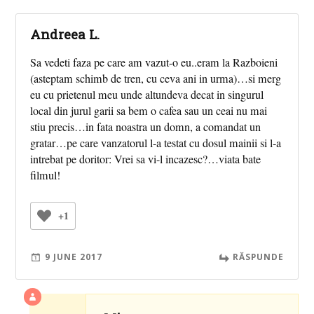
Andreea L.
Sa vedeti faza pe care am vazut-o eu..eram la Razboieni
(asteptam schimb de tren, cu ceva ani in urma)…si merg
eu cu prietenul meu unde altundeva decat in singurul
local din jurul garii sa bem o cafea sau un ceai nu mai
stiu precis…in fata noastra un domn, a comandat un
gratar…pe care vanzatorul l-a testat cu dosul mainii si l-a
intrebat pe doritor: Vrei sa vi-l incazesc?…viata bate
filmul!
+1
9 JUNE 2017
RĂSPUNDE