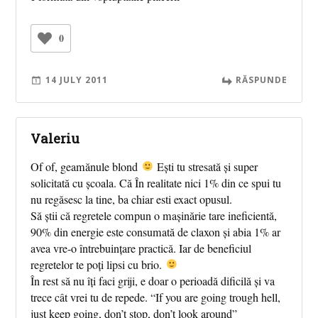
0
14 JULY 2011
RĂSPUNDE
Valeriu
Of of, geamănule blond
Ești tu stresată și super
solicitată cu școala. Că În realitate nici 1% din ce spui tu
nu regăsesc la tine, ba chiar esti exact opusul.
Să știi că regretele compun o mașinărie tare ineficientă,
90% din energie este consumată de claxon și abia 1% ar
avea vre-o întrebuințare practică. Iar de beneficiul
regretelor te poți lipsi cu brio.
În rest să nu îți faci griji, e doar o perioadă dificilă și va
trece cât vrei tu de repede. “If you are going trough hell,
just keep going, don’t stop, don’t look around”