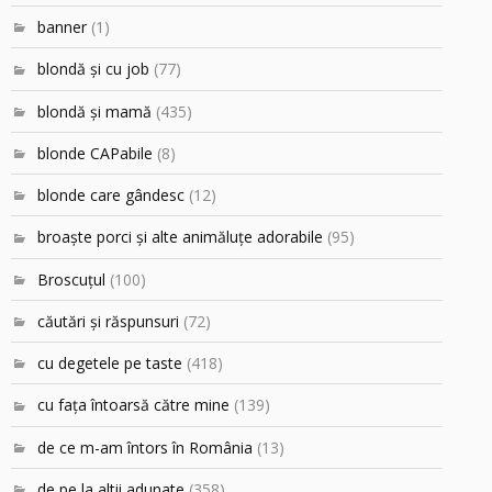
banner
(1)
blondă şi cu job
(77)
blondă şi mamă
(435)
blonde CAPabile
(8)
blonde care gândesc
(12)
broaşte porci şi alte animăluţe adorabile
(95)
Broscuțul
(100)
căutări şi răspunsuri
(72)
cu degetele pe taste
(418)
cu faţa întoarsă către mine
(139)
de ce m-am întors în România
(13)
de pe la altii adunate
(358)