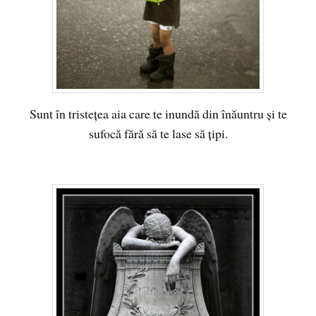
Sunt în tristeţea aia care te inundă din înăuntru şi te
sufocă fără să te lase să ţipi.