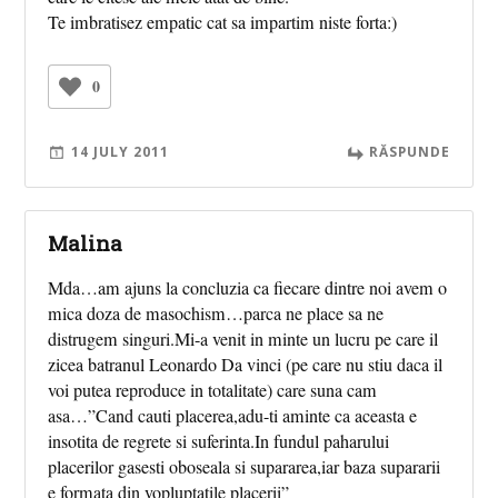
Te imbratisez empatic cat sa impartim niste forta:)
0
14 JULY 2011
RĂSPUNDE
Malina
Mda…am ajuns la concluzia ca fiecare dintre noi avem o
mica doza de masochism…parca ne place sa ne
distrugem singuri.Mi-a venit in minte un lucru pe care il
zicea batranul Leonardo Da vinci (pe care nu stiu daca il
voi putea reproduce in totalitate) care suna cam
asa…”Cand cauti placerea,adu-ti aminte ca aceasta e
insotita de regrete si suferinta.In fundul paharului
placerilor gasesti oboseala si supararea,iar baza supararii
e formata din vopluptatile placerii”