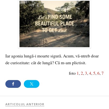
Iar agonia lungă-i moarte sigură. Acum, vă-ntreb doar
de curiozitate: cât de lungă? Că m-am plictisit.
foto
1
,
2
,
3
,
4
,
5
,
6
,
7
ARTICOLUL ANTERIOR