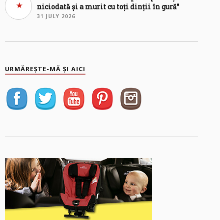
niciodată și a murit cu toți dinții în gură”
31 JULY 2026
URMĂREȘTE-MĂ ȘI AICI