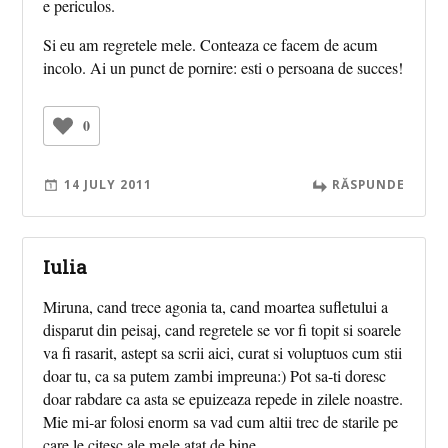
e periculos.
Si eu am regretele mele. Conteaza ce facem de acum
incolo. Ai un punct de pornire: esti o persoana de succes!
0
14 JULY 2011
RĂSPUNDE
Iulia
Miruna, cand trece agonia ta, cand moartea sufletului a
disparut din peisaj, cand regretele se vor fi topit si soarele
va fi rasarit, astept sa scrii aici, curat si voluptuos cum stii
doar tu, ca sa putem zambi impreuna:) Pot sa-ti doresc
doar rabdare ca asta se epuizeaza repede in zilele noastre.
Mie mi-ar folosi enorm sa vad cum altii trec de starile pe
care le citesc ale mele atat de bine.