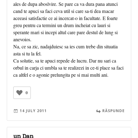
ales de dupa aboslvire. Se pare ca va dura pana atunci
cand te apuci sa faci ceva util si care sa-ti dea macar
aceeasi satisfactie ce ai incercat-o in facultate. E foarte
greu pentru ca termini un drum incheiat cu lauri si
sperante mari si incepi altul care pare destul de lung si
anevoios.
Na, ce sa zic, nadajduiesc sa ies cum trebe din situatia
asta si tu la fel.
Ca solutie, sa te apuci repede de lucru. Dar nu sari ca
orbul in carja ci umbla sa te realizezi in ce-ti place sa faci
ca altfel e o agonie prelungita pe si mai multi ani.
0
14 JULY 2011
RĂSPUNDE
un Dan