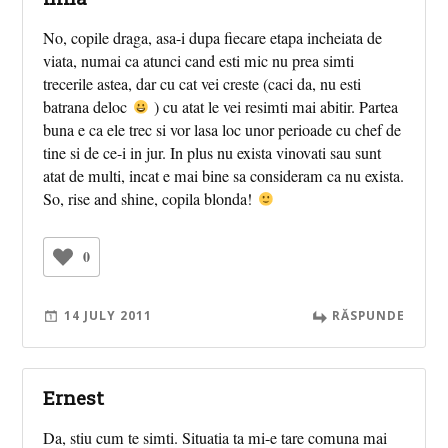
No, copile draga, asa-i dupa fiecare etapa incheiata de
viata, numai ca atunci cand esti mic nu prea simti
trecerile astea, dar cu cat vei creste (caci da, nu esti
batrana deloc
) cu atat le vei resimti mai abitir. Partea
buna e ca ele trec si vor lasa loc unor perioade cu chef de
tine si de ce-i in jur. In plus nu exista vinovati sau sunt
atat de multi, incat e mai bine sa consideram ca nu exista.
So, rise and shine, copila blonda!
0
14 JULY 2011
RĂSPUNDE
Ernest
Da, stiu cum te simti. Situatia ta mi-e tare comuna mai