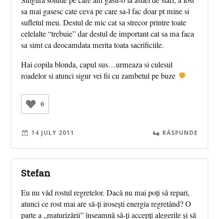
Singura solutie pe care am gasit-o la astfel de stari, a fost
sa mai gasesc cate ceva pe care sa-l fac doar pt mine si
sufletul meu. Destul de mic cat sa strecor printre toate
celelalte “trebuie” dar destul de important cat sa ma faca
sa simt ca deocamdata merita toata sacrificiile.
Hai copila blonda, capul sus…urmeaza si culesul
roadelor si atunci sigur vei fii cu zambetul pe buze
0
14 JULY 2011
RĂSPUNDE
Stefan
Eu nu văd rostul regretelor. Dacă nu mai poți să repari,
atunci ce rost mai are să-ți irosești energia regretând? O
parte a „maturizării” înseamnă să-ți accepți alegerile și să