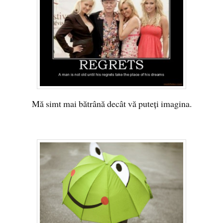
Mă simt mai bătrână decât vă puteţi imagina.