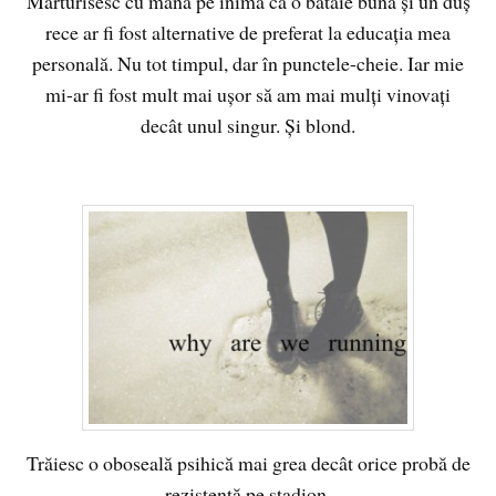
Mărturisesc cu mâna pe inimă că o bătaie bună şi un duş
rece ar fi fost alternative de preferat la educaţia mea
personală. Nu tot timpul, dar în punctele-cheie. Iar mie
mi-ar fi fost mult mai uşor să am mai mulţi vinovaţi
decât unul singur. Şi blond.
Trăiesc o oboseală psihică mai grea decât orice probă de
rezistenţă pe stadion.