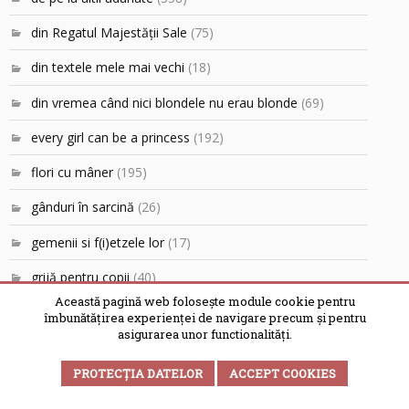
din Regatul Majestăţii Sale
(75)
din textele mele mai vechi
(18)
din vremea când nici blondele nu erau blonde
(69)
every girl can be a princess
(192)
flori cu mâner
(195)
gânduri în sarcină
(26)
gemenii si f(i)etzele lor
(17)
grijă pentru copii
(40)
Această pagină web folosește module cookie pentru
Hunger Management Training
(15)
îmbunătățirea experienței de navigare precum și pentru
asigurarea unor functionalități.
între noi fie vorba
(39)
PROTECȚIA DATELOR
ACCEPT COOKIES
jurnal de casă nouă
(2)