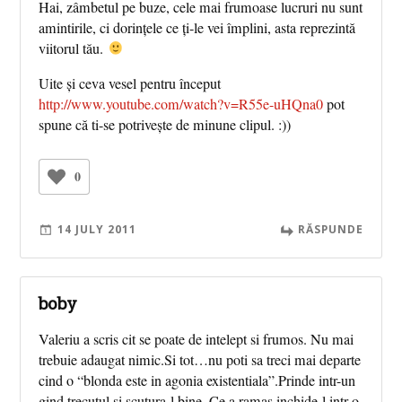
Hai, zâmbetul pe buze, cele mai frumoase lucruri nu sunt
amintirile, ci dorințele ce ți-le vei împlini, asta reprezintă
viitorul tău.
Uite și ceva vesel pentru început
http://www.youtube.com/watch?v=R55e-uHQna0
pot
spune că ti-se potrivește de minune clipul. :))
0
14 JULY 2011
RĂSPUNDE
boby
Valeriu a scris cit se poate de intelept si frumos. Nu mai
trebuie adaugat nimic.Si tot…nu poti sa treci mai departe
cind o “blonda este in agonia existentiala”.Prinde intr-un
gind trecutul si scutura-l bine. Ce a ramas inchide-l intr-o