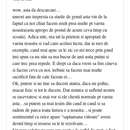
wow, asta da descarcare…
uneori am impresia ca starile de genul asta vin de la
faptul ca noi chiar facem mult prea multe pt varsta
noastra(asta apropo de postul de acum ceva timp cu
scoala). Adica uite, ma uit la prieteni si apropiati de
varsta noastra si vad cam acelasi lucru, dar ai mei de
exemplu, cand mai apuc sa le zic ce-mi trece prin gand
imi spun ca nu stiu sa ma bucur de anii astia putini si
care trec prea repede. E drept ca daca vrem sa fim cineva
si facem ceva cu noi, trebuie sa facem mai multe
sacrificii fata de cate faceau ei…
Ok, putem si ne tine sa ducem atatea, daca nu psihic,
macar fizic si tot le ducem. Dar mintea si sufletul nostru
se raszvratesc si mai vor si ele chestii normale pt varsta
asta…sa putem sa mai iesim din cand in cand si sa
radem de parca toata lumea e a noastra…si poate
sentimentul ca orice apare “saptamana viitoare” avem
destul timp si resurse sa le le rezolvam…