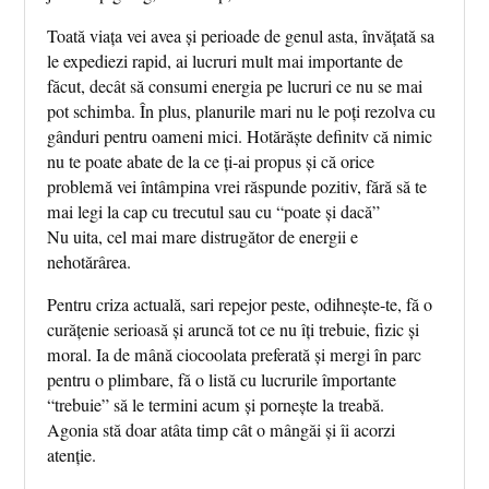
Toată viața vei avea și perioade de genul asta, învățată sa
le expediezi rapid, ai lucruri mult mai importante de
făcut, decât să consumi energia pe lucruri ce nu se mai
pot schimba. În plus, planurile mari nu le poți rezolva cu
gânduri pentru oameni mici. Hotărăște definitv că nimic
nu te poate abate de la ce ți-ai propus și că orice
problemă vei întâmpina vrei răspunde pozitiv, fără să te
mai legi la cap cu trecutul sau cu “poate și dacă”
Nu uita, cel mai mare distrugător de energii e
nehotărârea.
Pentru criza actuală, sari repejor peste, odihnește-te, fă o
curățenie serioasă și aruncă tot ce nu îți trebuie, fizic și
moral. Ia de mână ciocoolata preferată și mergi în parc
pentru o plimbare, fă o listă cu lucrurile împortante
“trebuie” să le termini acum și pornește la treabă.
Agonia stă doar atâta timp cât o mângăi și îi acorzi
atenție.