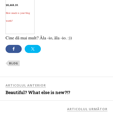
$8,468.10
.
How much is your blog
worth?
Cine dă mai mult? Ăla -io, ăla -io. :))
BLOG
ARTICOLUL ANTERIOR
Beautiful? What else is new?!?
ARTICOLUL URMĂTOR