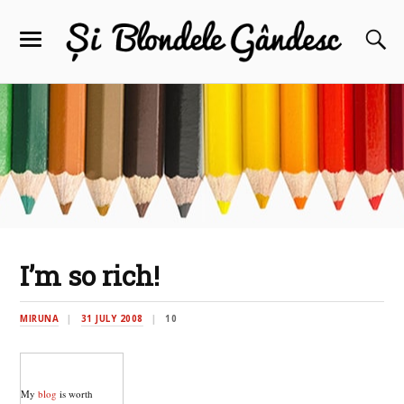
I’m so rich!
MIRUNA
31 JULY 2008
10
My
blog
is worth