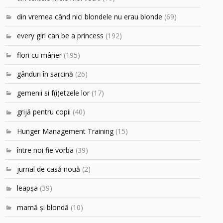
din vremea când nici blondele nu erau blonde
(69)
every girl can be a princess
(192)
flori cu mâner
(195)
gânduri în sarcină
(26)
gemenii si f(i)etzele lor
(17)
grijă pentru copii
(40)
Hunger Management Training
(15)
între noi fie vorba
(39)
jurnal de casă nouă
(2)
leapşa
(39)
mamă şi blondă
(10)