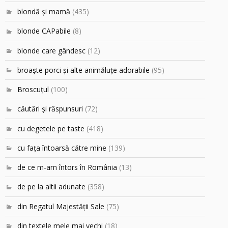
blondă şi mamă
(435)
blonde CAPabile
(8)
blonde care gândesc
(12)
broaşte porci şi alte animăluţe adorabile
(95)
Broscuțul
(100)
căutări şi răspunsuri
(72)
cu degetele pe taste
(418)
cu faţa întoarsă către mine
(139)
de ce m-am întors în România
(13)
de pe la altii adunate
(358)
din Regatul Majestăţii Sale
(75)
din textele mele mai vechi
(18)