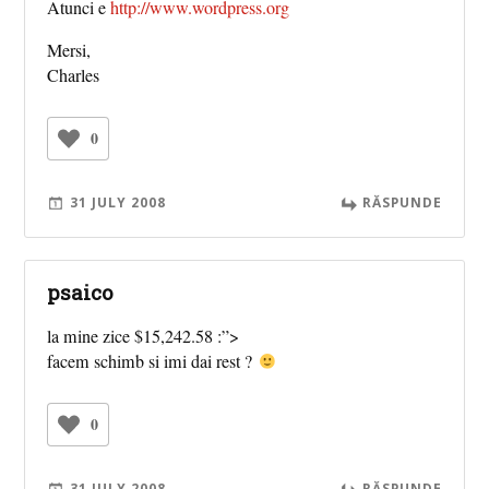
Atunci e
http://www.wordpress.org
Mersi,
Charles
0
31 JULY 2008
RĂSPUNDE
psaico
la mine zice $15,242.58 :”>
facem schimb si imi dai rest ?
0
31 JULY 2008
RĂSPUNDE