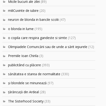
Micile bucurii ale zilei
(89)
miliCuvinte de iubire
(20)
neuron de blonda in bancile scolii
(47)
o blonda in lume
(195)
o copila care respira gandeste si simte
(127)
Olimpiadele Comuncării sau de unde a sărit iepurele
(12)
Premiile Ioan Chirila
(3)
publicitând cu plăcere
(393)
sănătatea e starea de normalitate
(330)
şi blondele se minunează
(97)
ţărăncuţă din Ardeal
(28)
The Sisterhood Society
(33)