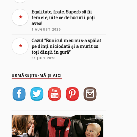
Egalitate, frate. Superb să fii
femeie, uite ce de bucurii poți
avea!
1 AUGUST 2026
Cazul ”Bunicul meu nu s-a spălat
pe dinți niciodată și a murit cu
toți dinții în gură”
31 JULY 2026
URMĂREȘTE-MĂ ȘI AICI