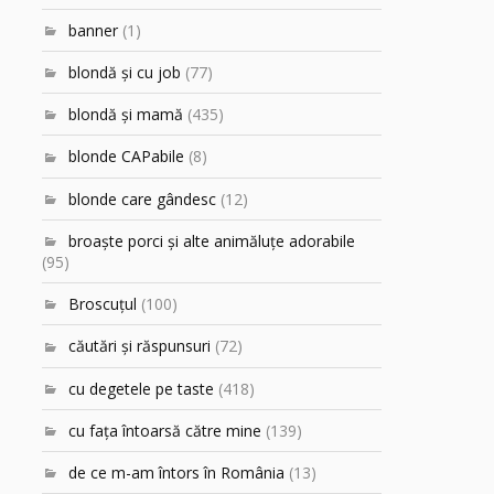
banner
(1)
blondă şi cu job
(77)
blondă şi mamă
(435)
blonde CAPabile
(8)
blonde care gândesc
(12)
broaşte porci şi alte animăluţe adorabile
(95)
Broscuțul
(100)
căutări şi răspunsuri
(72)
cu degetele pe taste
(418)
cu faţa întoarsă către mine
(139)
de ce m-am întors în România
(13)