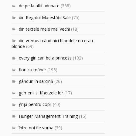
de pe la altii adunate
(358)
din Regatul Majestăţii Sale
(75)
din textele mele mai vechi
(18)
din vremea când nici blondele nu erau
blonde
(69)
every girl can be a princess
(192)
flori cu mâner
(195)
gânduri în sarcină
(26)
gemenii si f(i)etzele lor
(17)
grijă pentru copii
(40)
Hunger Management Training
(15)
între noi fie vorba
(39)