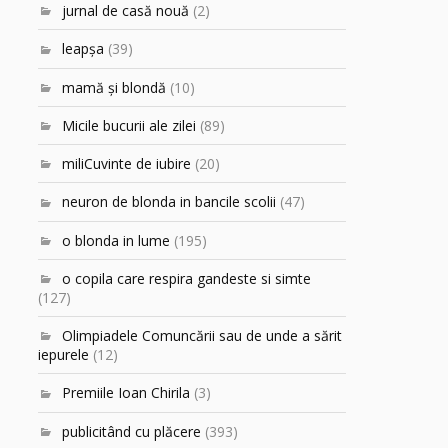
jurnal de casă nouă
(2)
leapşa
(39)
mamă şi blondă
(10)
Micile bucurii ale zilei
(89)
miliCuvinte de iubire
(20)
neuron de blonda in bancile scolii
(47)
o blonda in lume
(195)
o copila care respira gandeste si simte
(127)
Olimpiadele Comuncării sau de unde a sărit
iepurele
(12)
Premiile Ioan Chirila
(3)
publicitând cu plăcere
(393)