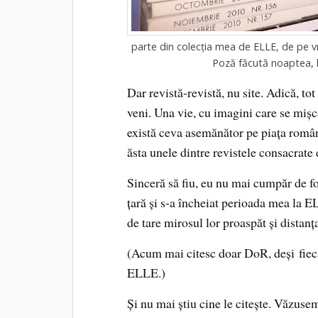
parte din colecția mea de ELLE, de pe 
Poză făcută noaptea, 
Dar revistă-revistă, nu site. Adică, to
veni. Una vie, cu imagini care se miș
există ceva asemănător pe piața române
ăsta unele dintre revistele consacrate 
Sinceră să fiu, eu nu mai cumpăr de f
țară și s-a încheiat perioada mea la 
de tare mirosul lor proaspăt și distanț
(Acum mai citesc doar DoR, deși fieca
ELLE.)
Și nu mai știu cine le citește. Văzusem