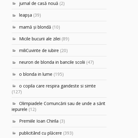
jurnal de casă nouă
(2)
leapşa
(39)
mamă şi blondă
(10)
Micile bucurii ale zilei
(89)
miliCuvinte de iubire
(20)
neuron de blonda in bancile scolii
(47)
o blonda in lume
(195)
o copila care respira gandeste si simte
(127)
Olimpiadele Comuncării sau de unde a sărit
iepurele
(12)
Premiile Ioan Chirila
(3)
publicitând cu plăcere
(393)