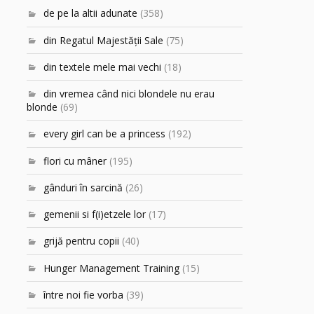
de pe la altii adunate
(358)
din Regatul Majestăţii Sale
(75)
din textele mele mai vechi
(18)
din vremea când nici blondele nu erau
blonde
(69)
every girl can be a princess
(192)
flori cu mâner
(195)
gânduri în sarcină
(26)
gemenii si f(i)etzele lor
(17)
grijă pentru copii
(40)
Hunger Management Training
(15)
între noi fie vorba
(39)