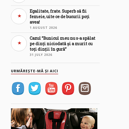
Egalitate, frate. Superb să fii
femeie, uite ce de bucurii poți
avea!
1 AUGUST 2026
Cazul ”Bunicul meu nu s-a spălat
pe dinți niciodată și a murit cu
toți dinții în gură”
31 JULY 2026
URMĂREȘTE-MĂ ȘI AICI