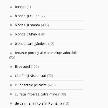
banner
(1)
blondă şi cu job
(77)
blondă şi mamă
(435)
blonde CAPabile
(8)
blonde care gândesc
(12)
broaşte porci şi alte animăluţe adorabile
(95)
Broscuțul
(100)
căutări şi răspunsuri
(72)
cu degetele pe taste
(418)
cu faţa întoarsă către mine
(139)
de ce m-am întors în România
(13)