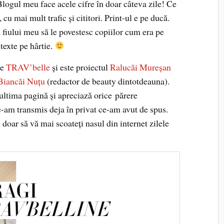
Blogul meu face acele cifre în doar câteva zile! Ce
cu mai mult trafic și cititori. Print-ul e pe ducă.
la fiului meu să le povestesc copiilor cum era pe
texte pe hârtie.
te
TRAV’belle
și este proiectul
Ralucăi Mureșan
Biancăi Nuțu
(redactor de beauty dintotdeauna).
ultima pagină și apreciază orice părere
e-am transmis deja în privat ce-am avut de spus.
oar să vă mai scoateți nasul din internet zilele