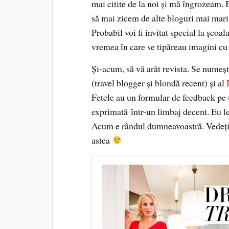
mai citite de la noi și mă îngrozeam. 
să mai zicem de alte bloguri mai mari, 
Probabil voi fi invitat special la școa
vremea în care se tipăreau imagini cu 
Și-acum, să vă arăt revista. Se numeș
(travel blogger și blondă recent) și al
Fetele au un formular de feedback pe 
exprimată într-un limbaj decent. Eu l
Acum e rândul dumneavoastră. Vedeți d
astea