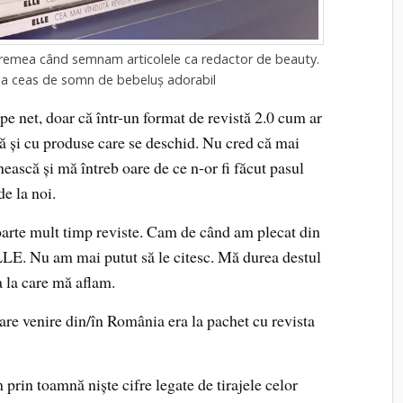
vremea când semnam articolele ca redactor de beauty.
la ceas de somn de bebeluș adorabil
t pe net, doar că într-un format de revistă 2.0 cum ar
că și cu produse care se deschid. Nu cred că mai
ască și mă întreb oare de ce n-or fi făcut pasul
de la noi.
oarte mult timp reviste. Cam de când am plecat din
ELLE. Nu am mai putut să le citesc. Mă durea destul
a la care mă aflam.
re venire din/în România era la pachet cu revista
 prin toamnă niște cifre legate de tirajele celor