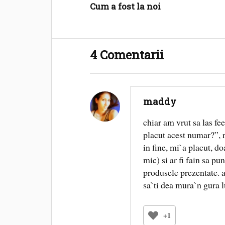
Cum a fost la noi
4 Comentarii
maddy
chiar am vrut sa las fe
placut acest numar?”, r
in fine, mi`a placut, do
mic) si ar fi fain sa p
produsele prezentate. al
sa`ti dea mura`n gura 
+1