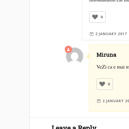
0
2 JANUARY 2017
Miruna
VeZi ca e mai m
0
2 JANUARY 2
Leave a Reply