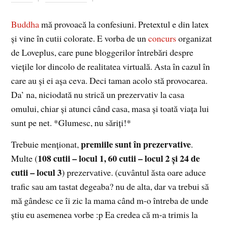
Buddha
mă provoacă la confesiuni. Pretextul e din latex
şi vine în cutii colorate. E vorba de un
concurs
organizat
de Loveplus, care pune bloggerilor întrebări despre
vieţile lor dincolo de realitatea virtuală. Asta în cazul în
care au şi ei aşa ceva. Deci taman acolo stă provocarea.
Da’ na, niciodată nu strică un prezervativ la casa
omului, chiar şi atunci când casa, masa şi toată viaţa lui
sunt pe net. *Glumesc, nu săriţi!*
premiile sunt în prezervative
Trebuie menţionat,
.
108 cutii – locul 1, 60 cutii – locul 2 şi 24 de
Multe (
cutii – locul 3
) prezervative. (cuvântul ăsta oare aduce
trafic sau am tastat degeaba? nu de alta, dar va trebui să
mă gândesc ce îi zic la mama când m-o întreba de unde
ştiu eu asemenea vorbe :p Ea credea că m-a trimis la