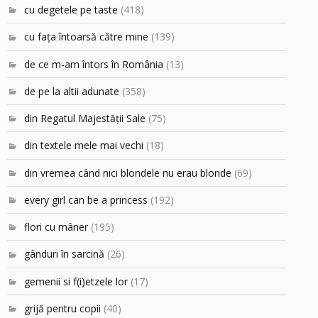
cu degetele pe taste
(418)
cu faţa întoarsă către mine
(139)
de ce m-am întors în România
(13)
de pe la altii adunate
(358)
din Regatul Majestăţii Sale
(75)
din textele mele mai vechi
(18)
din vremea când nici blondele nu erau blonde
(69)
every girl can be a princess
(192)
flori cu mâner
(195)
gânduri în sarcină
(26)
gemenii si f(i)etzele lor
(17)
grijă pentru copii
(40)