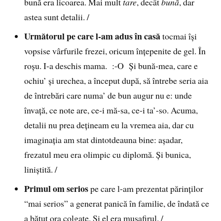
bună era licoarea. Mai mult
tare
, decât
bună
, dar
astea sunt detalii. /
Următorul pe care l-am adus în casă
tocmai îşi
vopsise vârfurile frezei, oricum înţepenite de gel. În
roşu. I-a deschis mama. :-O Şi bună-mea, care e
ochiu’ şi urechea, a început după, să întrebe seria aia
de întrebări care numa’ de bun augur nu e: unde
învaţă, ce note are, ce-i mă-sa, ce-i ta’-so. Acuma,
detalii nu prea deţineam eu la vremea aia, dar cu
imaginaţia am stat dintotdeauna bine: aşadar,
frezatul meu era olimpic cu diplomă. Şi bunica,
liniştită. /
Primul om serios
pe care l-am prezentat părinţilor
“mai serios” a generat panică în familie, de îndată ce
a bătut ora colgate. Şi el era musafirul. /