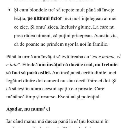
Şi cum blondele tre’ să repete mult până să înveţe
pe ultimul ficior
lecţia,
nici nu-l înţelegeau ai mei
ce zice. Şi omu’ zicea. Inclusiv glume. La care nu
prea râdea nimeni, că puţini pricepeau. Acustic zic,
că de poante ne prindem uşor la noi în familie.
Până la urmă am învăţat să evit treaba cu “
ea e mama, el
am învăţat că dacă e real, nu trebuie
e tata
“. Fiindcă
să faci să pară astfel.
Am învăţat că certitudinile unei
legături dintre doi oameni nu stau decât între ei doi. Şi
că să ieşi în afara acestui spaţiu e o prostie. Care
mănâncă timp şi resurse. Eventual şi potenţial.
Aşadar, nu numa’ ei
Iar când mama mă ducea până la
el
(nu locuiam în