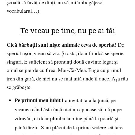
şcoală să învăţ de dinţi, nu să-mi îmbogăţesc
vocabularul…)
Te vreau pe tine, nu pe ai tăi
Cică bărbaţii sunt nişte animale ceva de speriat!
De
speriat uşor, vreau să zic. Şi asta, doar fiindcă se sperie
singuri. E suficient să pronunţi două cuvinte legat şi
omul se pierde cu firea. Mai-Că-Mea. Fuge cu primul
tren din gară, de nici nu se mai uită unde îl duce. Aşa rău
se grăbeşte.
Pe primul meu iubit
l-a invitat tata la ţuică, pe
vremea când ăsta încă nici nu apucase să mă pupe
zdravăn, ci doar plimba la mine până la poartă şi
până târziu. S-au plăcut de la prima vedere, că tare