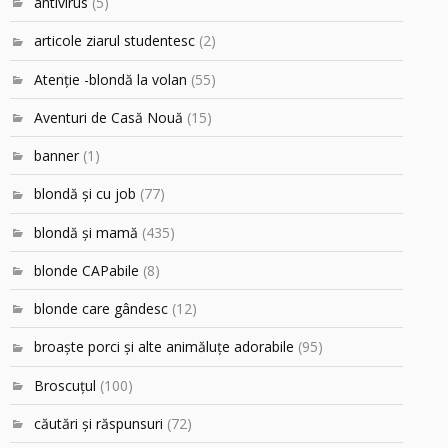
antivirus
(5)
articole ziarul studentesc
(2)
Atenţie -blondă la volan
(55)
Aventuri de Casă Nouă
(15)
banner
(1)
blondă şi cu job
(77)
blondă şi mamă
(435)
blonde CAPabile
(8)
blonde care gândesc
(12)
broaşte porci şi alte animăluţe adorabile
(95)
Broscuțul
(100)
căutări şi răspunsuri
(72)