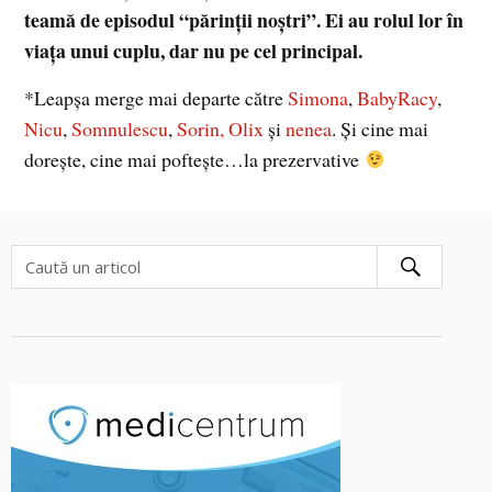
teamă de episodul “părinţii noştri”. Ei au rolul lor în
viaţa unui cuplu, dar nu pe cel principal.
*Leapşa merge mai departe către
Simona
,
BabyRacy
,
Nicu
,
Somnulescu
,
Sorin,
Olix
şi
nenea
. Şi cine mai
doreşte, cine mai pofteşte…la prezervative