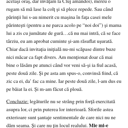
acelaşi oraş, dar învăţam la Cluj amândoi), mereu o
rugam să mă lase la colţ şi să plece repede. Sau când
părinţii lui s-au nimerit cu maşina în faţa casei mele
părinteşti (pentru a ne parca acolo pe “noi doi”) şi mama
lui a zis cu jumătate de gură…că nu mai intră, că se face
târziu, eu am aprobat cuminte şi-am răsuflat uşurată.
Chiar dacă invitaţia iniţială nu-mi scăpase dintre buze
nici măcar ca fapt divers. Am menţionat doar că mai
bine o lăsăm pe atunci când vor veni să-şi ia fiul acasă,
peste două zile. Şi pe asta am spus-o, convinsă fiind, că
zic ca ei, da’ fac ca mine. Iar peste două zile, l-am dus eu
pe băiat la ei. Şi m-am făcut că plouă.
Concluzie:
legăturile nu se strâng prin forţă exercitată
asupra lor, ci prin puterea lor interioară. Sforile astea
exterioare sunt şantaje sentimentale de care nici nu ne
Mie mi-e
dăm seama. Şi care nu ţin locul realului.