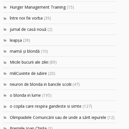
Hunger Management Training
(15)
între noi fie vorba
(39)
jurnal de casă nouă
(2)
leapşa
(39)
mamă şi blondă
(10)
Micile bucurii ale zilei
(89)
miliCuvinte de iubire
(20)
neuron de blonda in bancile scolii
(47)
o blonda in lume
(195)
o copila care respira gandeste si simte
(127)
Olimpiadele Comuncării sau de unde a sărit iepurele
(12)
Premiile Ioan Chirila
(3)