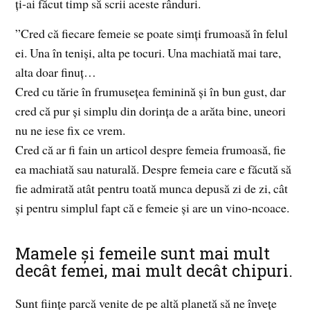
ți-ai făcut timp să scrii aceste rânduri.
”Cred că fiecare femeie se poate simți frumoasă în felul
ei. Una în teniși, alta pe tocuri. Una machiată mai tare,
alta doar finuț…
Cred cu tărie în frumusețea feminină și în bun gust, dar
cred că pur și simplu din dorința de a arăta bine, uneori
nu ne iese fix ce vrem.
Cred că ar fi fain un articol despre femeia frumoasă, fie
ea machiată sau naturală. Despre femeia care e făcută să
fie admirată atât pentru toată munca depusă zi de zi, cât
și pentru simplul fapt că e femeie și are un vino-ncoace.
Mamele și femeile sunt mai mult
decât femei, mai mult decât chipuri.
Sunt ființe parcă venite de pe altă planetă să ne învețe