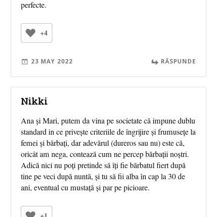
perfecte.
+4
23 MAY 2022
RĂSPUNDE
Nikki
Ana și Mari, putem da vina pe societate că impune dublu
standard in ce privește criteriile de îngrijire și frumusețe la
femei și bărbați, dar adevărul (dureros sau nu) este că,
oricât am nega, contează cum ne percep bărbații noștri.
Adică nici nu poți pretinde să îți fie bărbatul fiert după
tine pe veci după nuntă, și tu să fii alba în cap la 30 de
ani, eventual cu mustață și par pe picioare.
+1