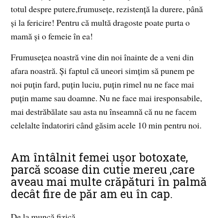
totul despre putere,frumusețe, rezistență la durere, până
și la fericire! Pentru că multă dragoste poate purta o
mamă și o femeie în ea!
Frumusețea noastră vine din noi înainte de a veni din
afara noastră. Și faptul că uneori simțim să punem pe
noi puțin fard, puțin luciu, puțin rimel nu ne face mai
puțin mame sau doamne. Nu ne face mai iresponsabile,
mai destrăbălate sau asta nu înseamnă că nu ne facem
celelalte îndatoriri când găsim acele 10 min pentru noi.
Am întâlnit femei ușor botoxate,
parcă scoase din cutie mereu ,care
aveau mai multe crăpături în palmă
decât fire de păr am eu în cap.
De la muncă fizică…