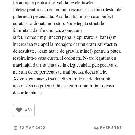
fie aranjate pentru a se valida pe ele insele.
Inteleg pentru ca, desi nu am nevoia asta, o am (destul de
puternica) pe cealalta. Aia de a trai intr-o casa perfect
curata si ordonata non stop. Nu e legata strict de
feminitate dar functioneaza oarecum
la fel. Petrec timp (uneori pana la epuizare) si bani (am
incercat sa fac apel la menajere dar nu eram satisfacuta
de rezultate…cam atat e de grav la mine!) pentru a putea
respira intr-o casa curata si ordonata. N-are legatura cu
machiajul dar ma ajuta sa inteleg cealalta perspectiva si
nu sunt deloc perfecta sau mai breaza decat altele.
As vrea ca intr-o zi sa ne eliberam toate de demonii
nostri si sa ne putem iubi asa cum suntem, intr-o casa
dezordonata …
+30
22 MAY 2022
RĂSPUNDE