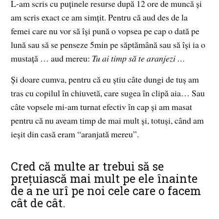
L-am scris cu puținele resurse după 12 ore de muncă și
am scris exact ce am simțit. Pentru că aud des de la
femei care nu vor să își pună o vopsea pe cap o dată pe
lună sau să se penseze 5min pe săptămână sau să își ia o
mustață … aud mereu:
Tu ai timp să te aranjezi …
Și doare cumva, pentru că eu știu câte dungi de tuș am
tras cu copilul în chiuvetă, care sugea în clipă aia… Sau
câte vopsele mi-am turnat efectiv în cap și am masat
pentru că nu aveam timp de mai mult și, totuși, când am
ieșit din casă eram “aranjată mereu”.
Cred că multe ar trebui să se
prețuiască mai mult pe ele înainte
de a ne urî pe noi cele care o facem
cât de cât.