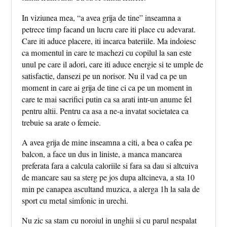
In viziunea mea, “a avea grija de tine” inseamna a
petrece timp facand un lucru care iti place cu adevarat.
Care iti aduce placere, iti incarca bateriile. Ma indoiesc
ca momentul in care te machezi cu copilul la san este
unul pe care il adori, care iti aduce energie si te umple de
satisfactie, dansezi pe un norisor. Nu il vad ca pe un
moment in care ai grija de tine ci ca pe un moment in
care te mai sacrifici putin ca sa arati intr-un anume fel
pentru altii. Pentru ca asa a ne-a invatat societatea ca
trebuie sa arate o femeie.
A avea grija de mine inseamna a citi, a bea o cafea pe
balcon, a face un dus in liniste, a manca mancarea
preferata fara a calcula caloriile si fara sa dau si altcuiva
de mancare sau sa sterg pe jos dupa altcineva, a sta 10
min pe canapea ascultand muzica, a alerga 1h la sala de
sport cu metal simfonic in urechi.
Nu zic sa stam cu noroiul in unghii si cu parul nespalat