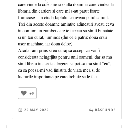
care vinde la cofetarie si o alta doamna care vindea la
libraria din cartier) si care mi s-au parut foarte
frumoase – in ciuda faptului ca aveau parul carunt.
Trei din aceste doamne amintite adineauri aveau ceva
in comun: un zambet care te faceau sa simti bunatate
si un ten curat, luminos (din cele patru: doua erau
usor machiate, iar doua deloc)
Asadar am prins si eu curaj sa accept ca voi fi
considerata neingrijita pentru unii oameni, dar sa ma
simt libera in acesta alegere, sa pot sa ma simt “eu”,
ca sa pot sa-mi vad linistita de viata mea si de
lucrurile importante pe care trebuie sa le fac.
+8
22 MAY 2022
RĂSPUNDE