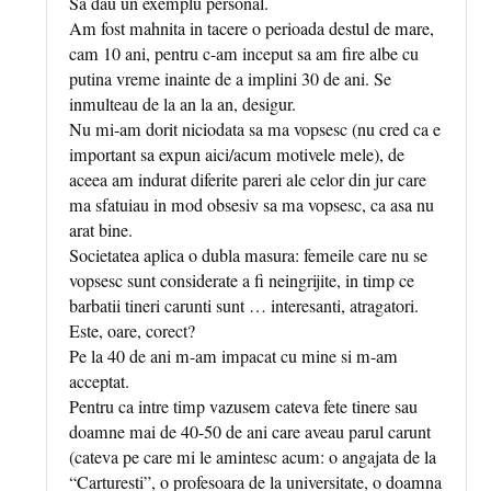
Sa dau un exemplu personal.
Am fost mahnita in tacere o perioada destul de mare,
cam 10 ani, pentru c-am inceput sa am fire albe cu
putina vreme inainte de a implini 30 de ani. Se
inmulteau de la an la an, desigur.
Nu mi-am dorit niciodata sa ma vopsesc (nu cred ca e
important sa expun aici/acum motivele mele), de
aceea am indurat diferite pareri ale celor din jur care
ma sfatuiau in mod obsesiv sa ma vopsesc, ca asa nu
arat bine.
Societatea aplica o dubla masura: femeile care nu se
vopsesc sunt considerate a fi neingrijite, in timp ce
barbatii tineri carunti sunt … interesanti, atragatori.
Este, oare, corect?
Pe la 40 de ani m-am impacat cu mine si m-am
acceptat.
Pentru ca intre timp vazusem cateva fete tinere sau
doamne mai de 40-50 de ani care aveau parul carunt
(cateva pe care mi le amintesc acum: o angajata de la
“Carturesti”, o profesoara de la universitate, o doamna