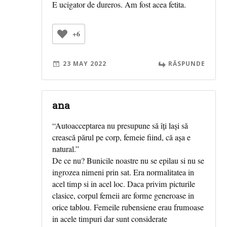
E ucigator de dureros. Am fost acea fetita.
+6
23 MAY 2022
RĂSPUNDE
ana
“Autoacceptarea nu presupune să îți lași să
crească părul pe corp, femeie fiind, că așa e
natural.”
De ce nu? Bunicile noastre nu se epilau si nu se
ingrozea nimeni prin sat. Era normalitatea in
acel timp si in acel loc. Daca privim picturile
clasice, corpul femeii are forme generoase in
orice tablou. Femeile rubensiene erau frumoase
in acele timpuri dar sunt considerate