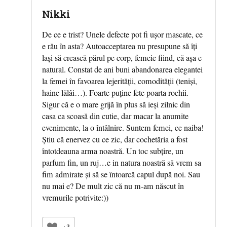
Nikki
De ce e trist? Unele defecte pot fi ușor mascate, ce
e rău în asta? Autoacceptarea nu presupune să îți
lași să crească părul pe corp, femeie fiind, că așa e
natural. Constat de ani buni abandonarea elegantei
la femei în favoarea lejerității, comodității (teniși,
haine lălâi…). Foarte puține fete poarta rochii.
Sigur că e o mare grijă în plus să ieși zilnic din
casa ca scoasă din cutie, dar macar la anumite
evenimente, la o întâlnire. Suntem femei, ce naiba!
Știu că enervez cu ce zic, dar cochetăria a fost
întotdeauna arma noastră. Un toc subțire, un
parfum fin, un ruj…e in natura noastră să vrem sa
fim admirate și să se întoarcă capul după noi. Sau
nu mai e? De mult zic că nu m-am născut în
vremurile potrivite:))
+3