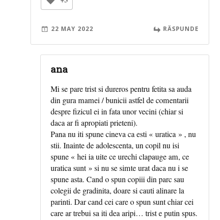
22 MAY 2022
RĂSPUNDE
ana
Mi se pare trist si dureros pentru fetita sa auda
din gura mamei / bunicii astfel de comentarii
despre fizicul ei in fata unor vecini (chiar si
daca ar fi apropiati prieteni).
Pana nu iti spune cineva ca esti « uratica » , nu
stii. Inainte de adolescenta, un copil nu isi
spune « hei ia uite ce urechi clapauge am, ce
uratica sunt » si nu se simte urat daca nu i se
spune asta. Cand o spun copiii din parc sau
colegii de gradinita, doare si cauti alinare la
parinti. Dar cand cei care o spun sunt chiar cei
care ar trebui sa iti dea aripi… trist e putin spus.