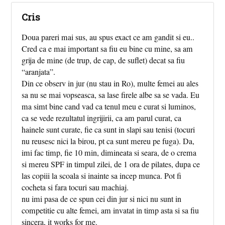
Cris
Doua pareri mai sus, au spus exact ce am gandit si eu..
Cred ca e mai important sa fiu eu bine cu mine, sa am
grija de mine (de trup, de cap, de suflet) decat sa fiu
“aranjata”.
Din ce observ in jur (nu stau in Ro), multe femei au ales
sa nu se mai vopseasca, sa lase firele albe sa se vada. Eu
ma simt bine cand vad ca tenul meu e curat si luminos,
ca se vede rezultatul ingrijirii, ca am parul curat, ca
hainele sunt curate, fie ca sunt in slapi sau tenisi (tocuri
nu reusesc nici la birou, pt ca sunt mereu pe fuga). Da,
imi fac timp, fie 10 min, dimineata si seara, de o crema
si mereu SPF in timpul zilei, de 1 ora de pilates, dupa ce
las copiii la scoala si inainte sa incep munca. Pot fi
cocheta si fara tocuri sau machiaj.
nu imi pasa de ce spun cei din jur si nici nu sunt in
competitie cu alte femei, am invatat in timp asta si sa fiu
sincera, it works for me.