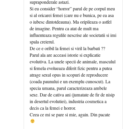
supraponderale astazi.
Si eu consider “horror” parul de pe corpul meu
si al oricarei femei (care nu e bunica, pe ea asa
o iubesc dintotdeauna). Ma oripileaza o astfel
de imagine. Pentru ca atat de mult ma
influenteaza regulile nescrise ale societatii si imi
spala creierul.
De ce e oribil la femei si viril la barbati ??
Parul ala are acceasi istorie si explicatie
evolutiva. La unele specii de animale, masculul
si femela evolueaza diferit fizic pentru a putea
atrage sexul opus in scopuri de reproducere
(coada paunului e un exemplu cunoscut). La
specia umana, parul caracterizeaza ambele
sexe. Dar de cativa ani (jumatate de fir de nisip
in desertul evolutiei), industria cosmetica a
decis ca la femei e horror.
Ceea ce mi se pare si mie, again. Din pacate