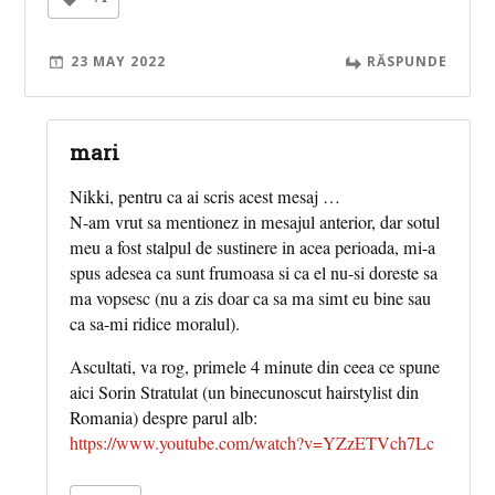
23 MAY 2022
RĂSPUNDE
mari
Nikki, pentru ca ai scris acest mesaj …
N-am vrut sa mentionez in mesajul anterior, dar sotul
meu a fost stalpul de sustinere in acea perioada, mi-a
spus adesea ca sunt frumoasa si ca el nu-si doreste sa
ma vopsesc (nu a zis doar ca sa ma simt eu bine sau
ca sa-mi ridice moralul).
Ascultati, va rog, primele 4 minute din ceea ce spune
aici Sorin Stratulat (un binecunoscut hairstylist din
Romania) despre parul alb:
https://www.youtube.com/watch?v=YZzETVch7Lc