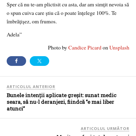
Sper că nu te-am plictisit cu asta, dar am simțit nevoia să
o spun cuiva care știu că o poate înțelege 100%. Te
îmbrățișez, om frumos.
Adela”
Photo by
Candice Picard
on
Unsplash
ARTICOLUL ANTERIOR
Bunele intenții aplicate greșit: sunat medic
seara, să nu-l deranjezi, fiindcă ”e mai liber
atunci”
ARTICOLUL URMĂTOR