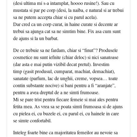
(desi ultima mi s-a intamplat, hoooo rusine!). Sau cu
mustata si par pe corp (desi, la naiba, e natural si ar trebui
sa ne putem accepta chiar si cu parul acela).
Dar cred ca un corp curat, in haine curate si decente ar
trebui sa ajunga cat sa ne simtim bine. Fix asa cum sunt
de ajuns si la un barbat.
De ce trebuie sa ne fardam, chiar si “finut”? Produsele
cosmetice nu sunt iefnite (chiar deloc) si nici sanatoase
(dar asta e mai putin vizibil decat pretul). Investim
timp (gasit produsul, cumparat, machiat, demachiat),
sanatate (parfum, lac de unghii, creme, vopsea… toate
contin substante nocive) si bani pentru a fi “aranjate”,
pentru a avea dreptul de a ne simti frumoase.
Mi se pare trist pentru fiecare femeie si mai ales pentru
fetita mea. As vrea sa se poata simti frumoasa si de ajuns
cu pielea ei, cu buzele ei, cu parul ei, cu hainele in care
se simte confortabil.
Inteleg foarte bine ca majoritatea femeilor au nevoie sa