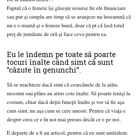
Faptul că o femeie își găsește resurse fie ele financiare
sau pur și simplu are timp să se aranjeze nu înseamnă că
nu e o mamă și o femeie bună, doar că pt că lasă totul
preț de jumătate de oră și face ceva pentru ea.
Eu le îndemn pe toate să poarte
tocuri înalte când simt că sunt
“căzute în genunchi”.
Să se machieze dacă simt că cearcănele de la atâta
nesomn sau plâns au atins cote înalte. Să poarte teniși la
costum, chiar dacă dețin funcții înalte și vor să fie așa
cum simt, nu așa cum se cere uneori. Pentru că viața e
despre ceea ce e în noi mai presus decât ce e pe noi.
E departe de a fi un articol, pentru că eu sunt antitalent.