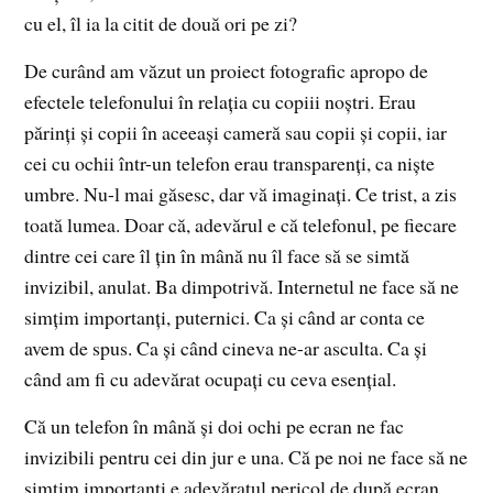
cu el, îl ia la citit de două ori pe zi?
De curând am văzut un proiect fotografic apropo de
efectele telefonului în relația cu copiii noștri. Erau
părinți și copii în aceeași cameră sau copii și copii, iar
cei cu ochii într-un telefon erau transparenți, ca niște
umbre. Nu-l mai găsesc, dar vă imaginați. Ce trist, a zis
toată lumea. Doar că, adevărul e că telefonul, pe fiecare
dintre cei care îl țin în mână nu îl face să se simtă
invizibil, anulat. Ba dimpotrivă. Internetul ne face să ne
simțim importanți, puternici. Ca și când ar conta ce
avem de spus. Ca și când cineva ne-ar asculta. Ca și
când am fi cu adevărat ocupați cu ceva esențial.
Că un telefon în mână și doi ochi pe ecran ne fac
invizibili pentru cei din jur e una. Că pe noi ne face să ne
simțim importanți e adevăratul pericol de după ecran.