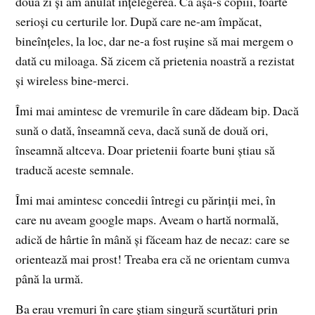
doua zi și am anulat înțelegerea. Că așa-s copiii, foarte
serioși cu certurile lor. După care ne-am împăcat,
bineînțeles, la loc, dar ne-a fost rușine să mai mergem o
dată cu miloaga. Să zicem că prietenia noastră a rezistat
și wireless bine-merci.
Îmi mai amintesc de vremurile în care dădeam bip. Dacă
sună o dată, înseamnă ceva, dacă sună de două ori,
înseamnă altceva. Doar prietenii foarte buni știau să
traducă aceste semnale.
Îmi mai amintesc concedii întregi cu părinții mei, în
care nu aveam google maps. Aveam o hartă normală,
adică de hârtie în mână și făceam haz de necaz: care se
orientează mai prost! Treaba era că ne orientam cumva
până la urmă.
Ba erau vremuri în care știam singură scurtături prin