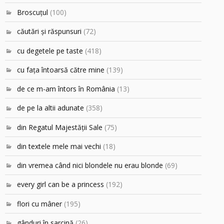
Broscuțul
(100)
căutări şi răspunsuri
(72)
cu degetele pe taste
(418)
cu faţa întoarsă către mine
(139)
de ce m-am întors în România
(13)
de pe la altii adunate
(358)
din Regatul Majestăţii Sale
(75)
din textele mele mai vechi
(18)
din vremea când nici blondele nu erau blonde
(69)
every girl can be a princess
(192)
flori cu mâner
(195)
gânduri în sarcină
(26)