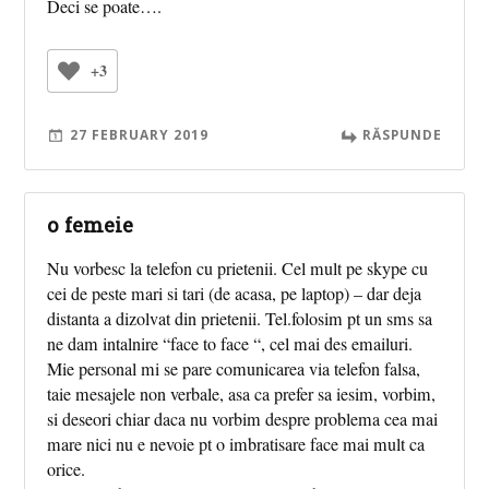
Deci se poate….
+3
27 FEBRUARY 2019
RĂSPUNDE
o femeie
Nu vorbesc la telefon cu prietenii. Cel mult pe skype cu
cei de peste mari si tari (de acasa, pe laptop) – dar deja
distanta a dizolvat din prietenii. Tel.folosim pt un sms sa
ne dam intalnire “face to face “, cel mai des emailuri.
Mie personal mi se pare comunicarea via telefon falsa,
taie mesajele non verbale, asa ca prefer sa iesim, vorbim,
si deseori chiar daca nu vorbim despre problema cea mai
mare nici nu e nevoie pt o imbratisare face mai mult ca
orice.