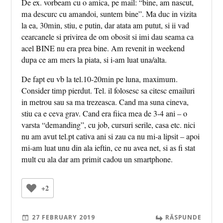
De ex. vorbeam cu o amica, pe mail: “bine, am nascut,
ma descurc cu amandoi, suntem bine”. Ma duc in vizita
la ea, 30min, stiu, e putin, dar atata am putut, si ii vad
cearcanele si privirea de om obosit si imi dau seama ca
acel BINE nu era prea bine. Am revenit in weekend
dupa ce am mers la piata, si i-am luat una/alta.
De fapt eu vb la tel.10-20min pe luna, maximum.
Consider timp pierdut. Tel. il folosesc sa citesc emailuri
in metrou sau sa ma trezeasca. Cand ma suna cineva,
stiu ca e ceva grav. Cand era fiica mea de 3-4 ani – o
varsta “demanding”, cu job, cursuri serile, casa etc. nici
nu am avut tel.pt cativa ani si zau ca nu mi-a lipsit – apoi
mi-am luat unu din ala ieftin, ce nu avea net, si as fi stat
mult cu ala dar am primit cadou un smartphone.
+2
27 FEBRUARY 2019
RĂSPUNDE