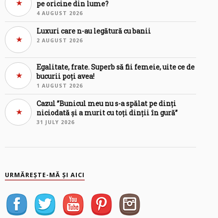
pe oricine din lume?
4 AUGUST 2026
Luxuri care n-au legătură cu banii
2 AUGUST 2026
Egalitate, frate. Superb să fii femeie, uite ce de
bucurii poți avea!
1 AUGUST 2026
Cazul ”Bunicul meu nu s-a spălat pe dinți
niciodată și a murit cu toți dinții în gură”
31 JULY 2026
URMĂREȘTE-MĂ ȘI AICI