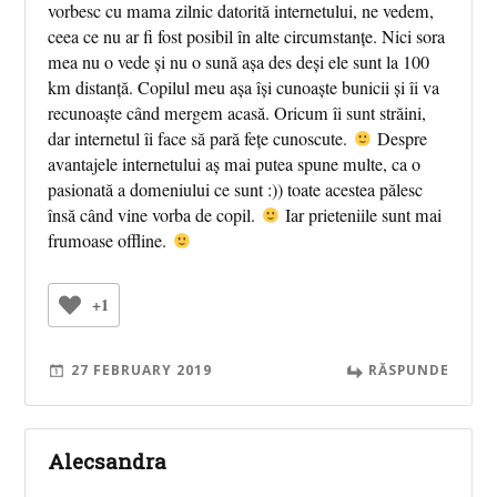
vorbesc cu mama zilnic datorită internetului, ne vedem,
ceea ce nu ar fi fost posibil în alte circumstanțe. Nici sora
mea nu o vede și nu o sună așa des deși ele sunt la 100
km distanță. Copilul meu așa își cunoaște bunicii și îi va
recunoaște când mergem acasă. Oricum îi sunt străini,
dar internetul îi face să pară fețe cunoscute.
Despre
avantajele internetului aș mai putea spune multe, ca o
pasionată a domeniului ce sunt :)) toate acestea pălesc
însă când vine vorba de copil.
Iar prieteniile sunt mai
frumoase offline.
+1
27 FEBRUARY 2019
RĂSPUNDE
Alecsandra