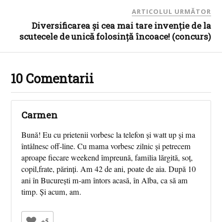
ARTICOLUL URMĂTOR
Diversificarea și cea mai tare invenție de la
scutecele de unică folosință încoace! (concurs)
10 Comentarii
Carmen
Bună! Eu cu prietenii vorbesc la telefon și watt up și ma
întâlnesc off-line. Cu mama vorbesc zilnic și petrecem
aproape fiecare weekend împreună, familia lărgită, soț,
copil,frate, părinți. Am 42 de ani, poate de aia. După 10
ani în București m-am întors acasă, în Alba, ca să am
timp. Și acum, am.
+5