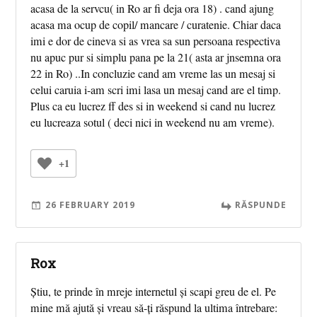
acasa de la servcu( in Ro ar fi deja ora 18) . cand ajung
acasa ma ocup de copil/ mancare / curatenie. Chiar daca
imi e dor de cineva si as vrea sa sun persoana respectiva
nu apuc pur si simplu pana pe la 21( asta ar jnsemna ora
22 in Ro) ..In concluzie cand am vreme las un mesaj si
celui caruia i-am scri imi lasa un mesaj cand are el timp.
Plus ca eu lucrez ff des si in weekend si cand nu lucrez
eu lucreaza sotul ( deci nici in weekend nu am vreme).
+1
26 FEBRUARY 2019
RĂSPUNDE
Rox
Știu, te prinde în mreje internetul și scapi greu de el. Pe
mine mă ajută și vreau să-ți răspund la ultima întrebare: