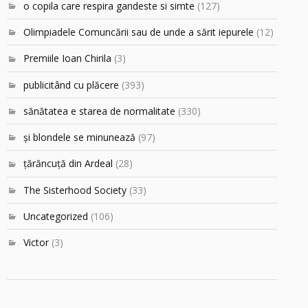
o copila care respira gandeste si simte
(127)
Olimpiadele Comuncării sau de unde a sărit iepurele
(12)
Premiile Ioan Chirila
(3)
publicitând cu plăcere
(393)
sănătatea e starea de normalitate
(330)
şi blondele se minunează
(97)
ţărăncuţă din Ardeal
(28)
The Sisterhood Society
(33)
Uncategorized
(106)
Victor
(3)