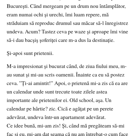
București. Când mergeam pe un drum nou întâmplător,
eram numai ochi și urechi, îmi luam repere, mă
străduiam să reproduc drumul sau măcar să-l înregistrez
undeva. Acum? Tastez ceva pe waze și aproape îmi vine
să-i dau bacșiș șoferiței care m-a dus la destinație.
Și-apoi sunt prietenii.
M-a impresionat și bucurat când, de ziua fiului meu, m-
au sunat și mi-au scris oamenii. Înainte ca eu să postez
ceva. ”Ți-ai amintit!” Apoi, o prietenă mi-a zis că ea are
un calendar unde sunt trecute toate zilele astea
importante ale prietenilor ei. Old school, așa. Un
calendar pe hârtie? zic. Cică e agățat pe un perete
adevărat, undeva într-un apartament adevărat.
Ce idee bună, mi-am zis! Și, când mă pregăteam să-mi
fac și eu, mi-am dat seama că nu am întrebat-o cum face