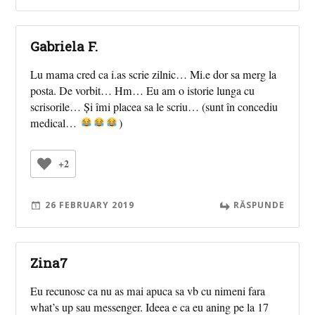
Gabriela F.
Lu mama cred ca i.as scrie zilnic… Mi.e dor sa merg la
posta. De vorbit… Hm… Eu am o istorie lunga cu
scrisorile… Și îmi placea sa le scriu… (sunt în concediu
medical…
)
+2
26 FEBRUARY 2019
RĂSPUNDE
Zina7
Eu recunosc ca nu as mai apuca sa vb cu nimeni fara
what’s up sau messenger. Ideea e ca eu aning pe la 17