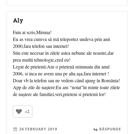
Aly
Fain ai scris,Miruna!
Eu as vrea cumva să mă teleportez undeva prin anii
2000,fara telefon sau internet!
Stiu este necesar în zilele astea nebune ale noastre,dar
prea multă tehnologie,cred eu!
Legat de prietenii:Am o prietenă minunata din anul
2006, si inca ne avem una pe alta așa,fara internet !
Doar vb la telefon sau ne vedem când ajung în România!
App de zile de naștere:Eu am “notat”în minte toate zilele
de naștere ale familiei,veri,prieteni si prietenii lor!
+2
26 FEBRUARY 2019
RĂSPUNDE