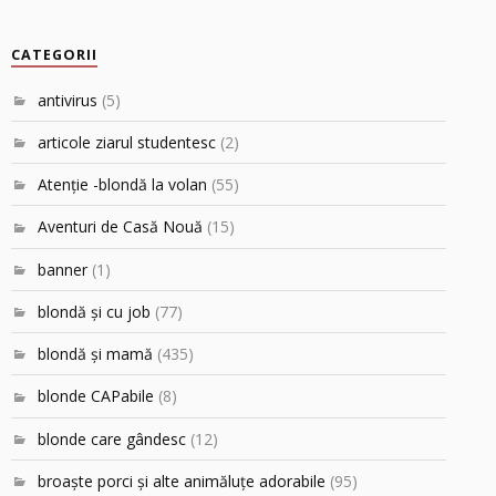
CATEGORII
antivirus
(5)
articole ziarul studentesc
(2)
Atenţie -blondă la volan
(55)
Aventuri de Casă Nouă
(15)
banner
(1)
blondă şi cu job
(77)
blondă şi mamă
(435)
blonde CAPabile
(8)
blonde care gândesc
(12)
broaşte porci şi alte animăluţe adorabile
(95)