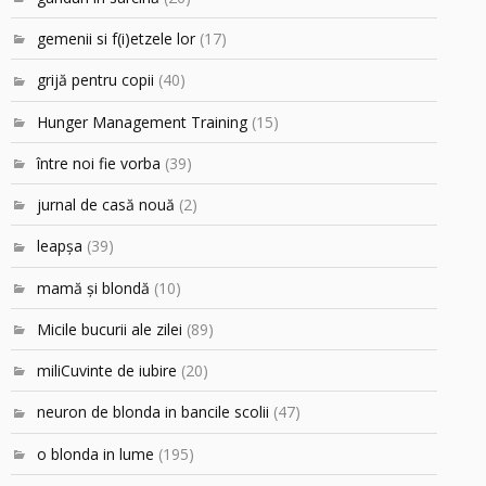
gemenii si f(i)etzele lor
(17)
grijă pentru copii
(40)
Hunger Management Training
(15)
între noi fie vorba
(39)
jurnal de casă nouă
(2)
leapşa
(39)
mamă şi blondă
(10)
Micile bucurii ale zilei
(89)
miliCuvinte de iubire
(20)
neuron de blonda in bancile scolii
(47)
o blonda in lume
(195)