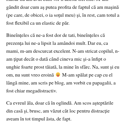
gândit doar cum aș putea profita de faptul că am mașină
(pe care, de obicei, o ia soțul meu) și, în rest, cam totul a
fost flexibil ca un elastic de păr.
Bineînțeles că ne-a fost dor de tati, bineînțeles că
prezența lui ne-a lipsit la amândoi mult. Dar eu, ca
mami, m-am descurcat excelent. N-am stricat copilul, n-
am țipat decât o dată când cineva mic și-a înfipt o
unghie foarte prost tăiată, la mine în sfârc. Na, sunt și eu
om, nu sunt vreo eroină
M-am spălat pe cap cu el
lângă mine, am scris pe blog, am vorbit cu papagalii, a
fost chiar megadistractiv.
Ca evreul ăla, doar că în oglindă. Am scos așteptările
din casă și, brusc, am văzut cât loc pentru distracție
aveam în tot timpul ăsta, de fapt.