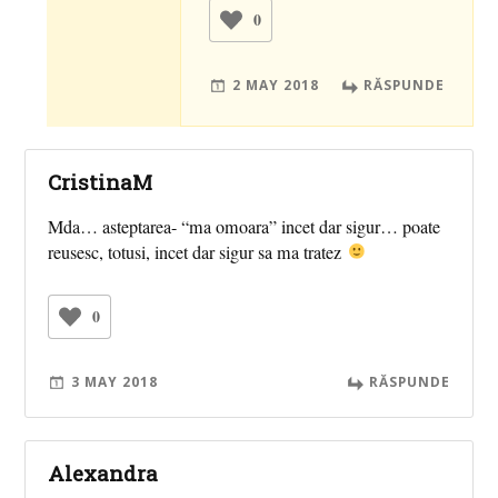
0
2 MAY 2018
RĂSPUNDE
CristinaM
Mda… asteptarea- “ma omoara” incet dar sigur… poate
reusesc, totusi, incet dar sigur sa ma tratez
0
3 MAY 2018
RĂSPUNDE
Alexandra