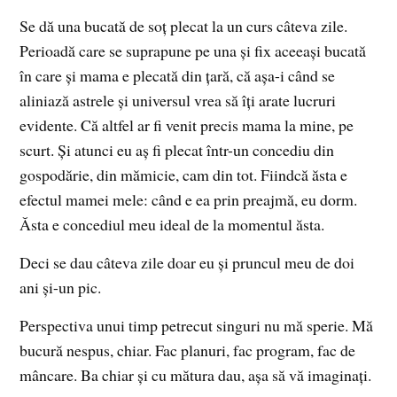
Se dă una bucată de soț plecat la un curs câteva zile.
Perioadă care se suprapune pe una și fix aceeași bucată
în care și mama e plecată din țară, că așa-i când se
aliniază astrele și universul vrea să îți arate lucruri
evidente. Că altfel ar fi venit precis mama la mine, pe
scurt. Și atunci eu aș fi plecat într-un concediu din
gospodărie, din mămicie, cam din tot. Fiindcă ăsta e
efectul mamei mele: când e ea prin preajmă, eu dorm.
Ăsta e concediul meu ideal de la momentul ăsta.
Deci se dau câteva zile doar eu și pruncul meu de doi
ani și-un pic.
Perspectiva unui timp petrecut singuri nu mă sperie. Mă
bucură nespus, chiar. Fac planuri, fac program, fac de
mâncare. Ba chiar și cu mătura dau, așa să vă imaginați.