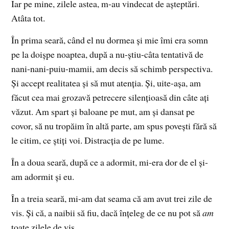
Iar pe mine, zilele astea, m-au vindecat de așteptări.
Atâta tot.
În prima seară, când el nu dormea și mie îmi era somn
pe la doișpe noaptea, după a nu-știu-câta tentativă de
nani-nani-puiu-mamii, am decis să schimb perspectiva.
Și accept realitatea și să mut atenția. Și, uite-așa, am
făcut cea mai grozavă petrecere silențioasă din câte ați
văzut. Am spart și baloane pe mut, am și dansat pe
covor, să nu tropăim în altă parte, am spus povești fără să
le citim, ce știți voi. Distracția de pe lume.
În a doua seară, după ce a adormit, mi-era dor de el și-
am adormit și eu.
În a treia seară, mi-am dat seama că am avut trei zile de
vis. Și că, a naibii să fiu, dacă înțeleg de ce nu pot să
am
toate zilele de vis.