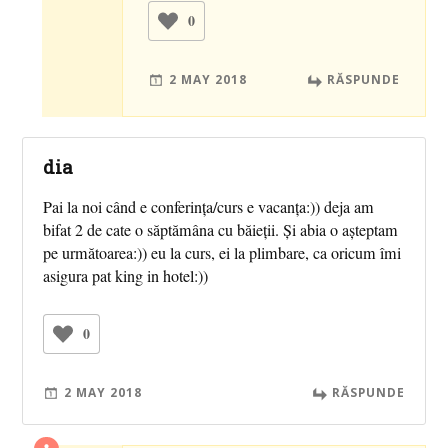
0
2 MAY 2018
RĂSPUNDE
dia
Pai la noi când e conferința/curs e vacanța:)) deja am
bifat 2 de cate o săptămâna cu băieții. Și abia o așteptam
pe următoarea:)) eu la curs, ei la plimbare, ca oricum îmi
asigura pat king in hotel:))
0
2 MAY 2018
RĂSPUNDE