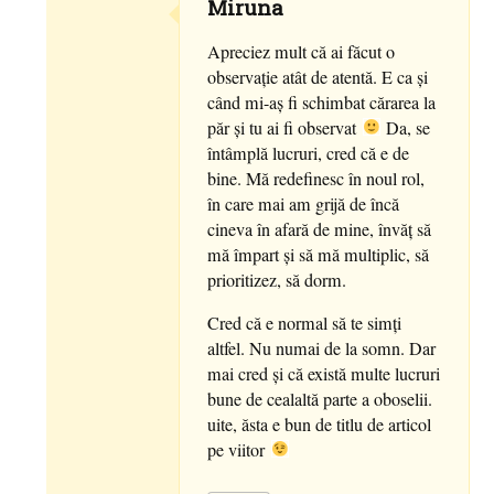
Miruna
Apreciez mult că ai făcut o
observație atât de atentă. E ca și
când mi-aș fi schimbat cărarea la
păr și tu ai fi observat
Da, se
întâmplă lucruri, cred că e de
bine. Mă redefinesc în noul rol,
în care mai am grijă de încă
cineva în afară de mine, învăț să
mă împart și să mă multiplic, să
prioritizez, să dorm.
Cred că e normal să te simți
altfel. Nu numai de la somn. Dar
mai cred și că există multe lucruri
bune de cealaltă parte a oboselii.
uite, ăsta e bun de titlu de articol
pe viitor