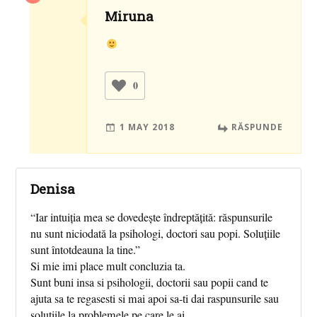
Miruna
0
1 MAY 2018
RĂSPUNDE
Denisa
“Iar intuiția mea se dovedește îndreptățită: răspunsurile
nu sunt niciodată la psihologi, doctori sau popi. Soluțiile
sunt întotdeauna la tine.”
Si mie imi place mult concluzia ta.
Sunt buni insa si psihologii, doctorii sau popii cand te
ajuta sa te regasesti si mai apoi sa-ti dai raspunsurile sau
solutiile la problemele pe care le ai.