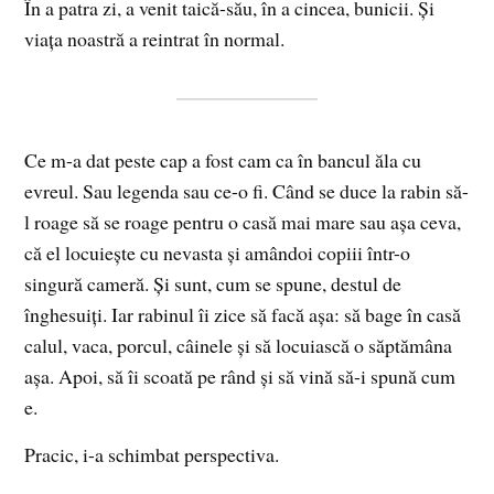
În a patra zi, a venit taică-său, în a cincea, bunicii. Și
viața noastră a reintrat în normal.
Ce m-a dat peste cap a fost cam ca în bancul ăla cu
evreul. Sau legenda sau ce-o fi. Când se duce la rabin să-
l roage să se roage pentru o casă mai mare sau așa ceva,
că el locuiește cu nevasta și amândoi copiii într-o
singură cameră. Și sunt, cum se spune, destul de
înghesuiți. Iar rabinul îi zice să facă așa: să bage în casă
calul, vaca, porcul, câinele și să locuiască o săptămâna
așa. Apoi, să îi scoată pe rând și să vină să-i spună cum
e.
Pracic, i-a schimbat perspectiva.