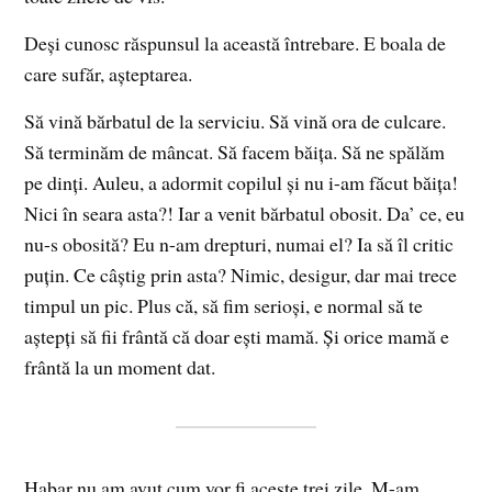
Deși cunosc răspunsul la această întrebare. E boala de
care sufăr, așteptarea.
Să vină bărbatul de la serviciu. Să vină ora de culcare.
Să terminăm de mâncat. Să facem băița. Să ne spălăm
pe dinți. Auleu, a adormit copilul și nu i-am făcut băița!
Nici în seara asta?! Iar a venit bărbatul obosit. Da’ ce, eu
nu-s obosită? Eu n-am drepturi, numai el? Ia să îl critic
puțin. Ce câștig prin asta? Nimic, desigur, dar mai trece
timpul un pic. Plus că, să fim serioși, e normal să te
aștepți să fii frântă că doar ești mamă. Și orice mamă e
frântă la un moment dat.
Habar nu am avut cum vor fi aceste trei zile. M-am