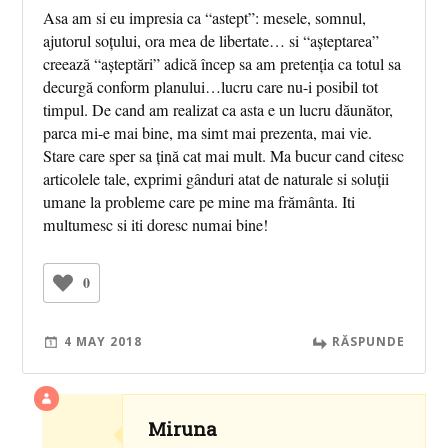
Asa am si eu impresia ca “astept”: mesele, somnul,
ajutorul soțului, ora mea de libertate… si “așteptarea”
creează “așteptări” adică încep sa am pretenția ca totul sa
decurgă conform planului…lucru care nu-i posibil tot
timpul. De cand am realizat ca asta e un lucru dăunător,
parca mi-e mai bine, ma simt mai prezenta, mai vie.
Stare care sper sa țină cat mai mult. Ma bucur cand citesc
articolele tale, exprimi gânduri atat de naturale si soluții
umane la probleme care pe mine ma frământa. Iti
multumesc si iti doresc numai bine!
0
4 MAY 2018
RĂSPUNDE
Miruna