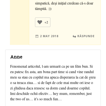
simpatică, deși inițial credeau că-s doar
tâmpită. :))
+2
2 MAY 2018
RĂSPUNDE
Anne
Fenomenal articolul, l-am urmarit ca pe un film bun. Si
eu patesc fix asta, am bona part time si cand vine randul
meu sa stau cu copilul ma apuca disperarea la cat de greu
o sa treaca ziua… si de fapt de cele mai multe ori iese o
zi ghidusa daca reusesc sa dorm cand doarme copilul.
Imi deschide ochii efectiv… hey mum, remember, just
the two of us… it’s so much fun…