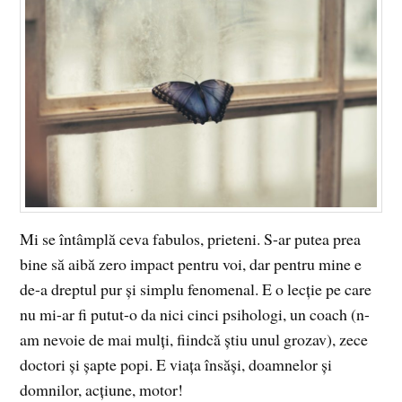
Mi se întâmplă ceva fabulos, prieteni. S-ar putea prea
bine să aibă zero impact pentru voi, dar pentru mine e
de-a dreptul pur și simplu fenomenal. E o lecție pe care
nu mi-ar fi putut-o da nici cinci psihologi, un coach (n-
am nevoie de mai mulți, fiindcă știu unul grozav), zece
doctori și șapte popi. E viața însăși, doamnelor și
domnilor, acțiune, motor!