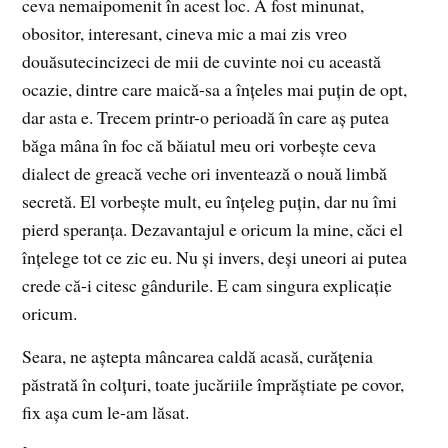
ceva nemaipomenit în acest loc. A fost minunat,
obositor, interesant, cineva mic a mai zis vreo
douăsutecincizeci de mii de cuvinte noi cu această
ocazie, dintre care maică-sa a înțeles mai puțin de opt,
dar asta e. Trecem printr-o perioadă în care aș putea
băga mâna în foc că băiatul meu ori vorbește ceva
dialect de greacă veche ori inventează o nouă limbă
secretă. El vorbește mult, eu înțeleg puțin, dar nu îmi
pierd speranța. Dezavantajul e oricum la mine, căci el
înțelege tot ce zic eu. Nu și invers, deși uneori ai putea
crede că-i citesc gândurile. E cam singura explicație
oricum.
Seara, ne aștepta mâncarea caldă acasă, curățenia
păstrată în colțuri, toate jucăriile împrăștiate pe covor,
fix așa cum le-am lăsat.