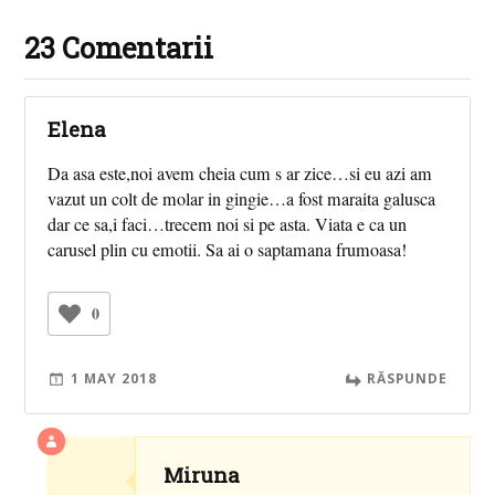
23 Comentarii
Elena
Da asa este,noi avem cheia cum s ar zice…si eu azi am
vazut un colt de molar in gingie…a fost maraita galusca
dar ce sa,i faci…trecem noi si pe asta. Viata e ca un
carusel plin cu emotii. Sa ai o saptamana frumoasa!
0
1 MAY 2018
RĂSPUNDE
Miruna