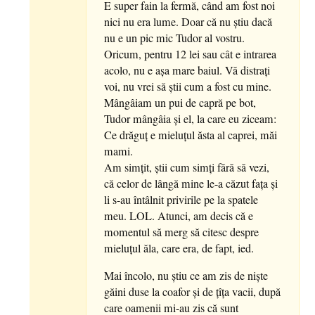
E super fain la fermă, când am fost noi
nici nu era lume. Doar că nu știu dacă
nu e un pic mic Tudor al vostru.
Oricum, pentru 12 lei sau cât e intrarea
acolo, nu e așa mare baiul. Vă distrați
voi, nu vrei să știi cum a fost cu mine.
Mângâiam un pui de capră pe bot,
Tudor mângâia și el, la care eu ziceam:
Ce drăguț e mieluțul ăsta al caprei, măi
mami.
Am simțit, știi cum simți fără să vezi,
că celor de lângă mine le-a căzut fața și
li s-au întâlnit privirile pe la spatele
meu. LOL. Atunci, am decis că e
momentul să merg să citesc despre
mieluțul ăla, care era, de fapt, ied.
Mai încolo, nu știu ce am zis de niște
găini duse la coafor și de țîța vacii, după
care oamenii mi-au zis că sunt