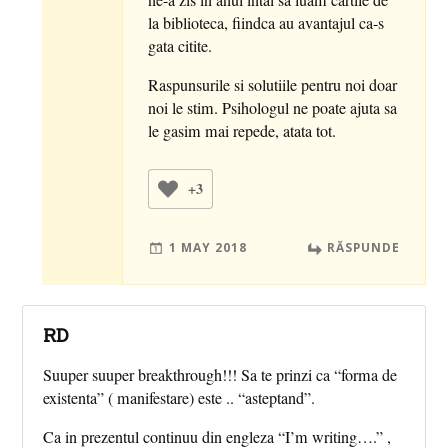
ne-a zis in anul intai sa luam cartile de
la biblioteca, fiindca au avantajul ca-s
gata citite.
Raspunsurile si solutiile pentru noi doar
noi le stim. Psihologul ne poate ajuta sa
le gasim mai repede, atata tot.
+3
1 MAY 2018
RĂSPUNDE
RD
Suuper suuper breakthrough!!! Sa te prinzi ca “forma de
existenta” ( manifestare) este .. “asteptand”.
Ca in prezentul continuu din engleza “I’m writing….” ,