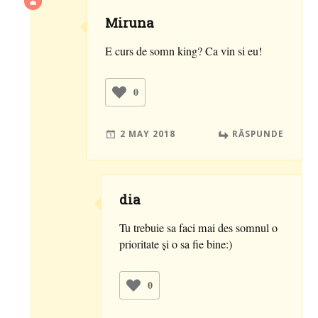
Miruna
E curs de somn king? Ca vin si eu!
0
2 MAY 2018
RĂSPUNDE
dia
Tu trebuie sa faci mai des somnul o
prioritate și o sa fie bine:)
0