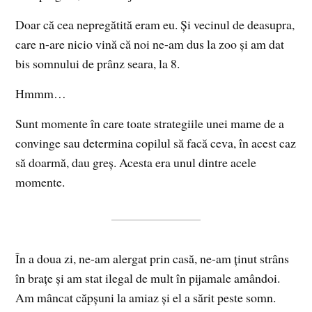
Doar că cea nepregătită eram eu. Și vecinul de deasupra,
care n-are nicio vină că noi ne-am dus la zoo și am dat
bis somnului de prânz seara, la 8.
Hmmm…
Sunt momente în care toate strategiile unei mame de a
convinge sau determina copilul să facă ceva, în acest caz
să doarmă, dau greș. Acesta era unul dintre acele
momente.
În a doua zi, ne-am alergat prin casă, ne-am ținut strâns
în brațe și am stat ilegal de mult în pijamale amândoi.
Am mâncat căpșuni la amiaz și el a sărit peste somn.