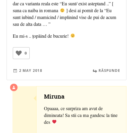
dar ca varianta reala este “Eu sunt/ exist asteptand ..” [
suna ca naiba in romana
] desi ai pornit de la “Eu
sunt iubind / mamicind / implinind vise de pui de acum
sau de alta data … ”
Eu mi-s .. țopăind de bucurie!
0
2 MAY 2018
RĂSPUNDE
Miruna
Opaaaa, ce surpriza am avut de
dimineata! Sa stii ca ma gandesc la tine
des