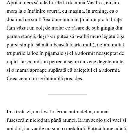
Apoi a mers să ude florile la doamna Vasilica, eu am
mers la o întâlnire scurtă, cu mașina, în trening, ca o
doamnă ce sunt. Seara ne-am mai ținut un pic în brațe
(am văzut un colț de molar ce răsare de sub gingia din
partea stângă, deși s-ar putea să n-aibă nicio legătură și
pur și simplu să mă iubească foarte mult), ne-am mutat
trupurile la loc în pijamale și el a adormit neașteptat de
rapid. Iar eu mi-am petrecut seara cu zece degete mute
și o mamă aproape supărată că băiețelul ei a adormit.
Ceea ce nu mi se întâmplă prea des.
În a treia zi, am fost la ferma animalelor, nu mai
fuseserăm niciodată până atunci. Eram acolo trei vaci și
noi doi, iar vacile nu sunt o metaforă. Puțină lume adică,