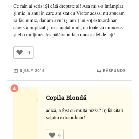
Ce fain ai scris! Și câtă dreptate ai! Așa mi s-a întâmplat
și mie în anul în care am stat cu Victor acasă, nu apucam
să fac nimic, dar am avut (și am!) un soț extraordinar,
care s-a implicat și m-a ajutat mult, cu toate că munceas
și el o mulțime. Jos pălăria în fața unor astfel de tați!
+1
5 JULY 2016
RĂSPUNDE
Copila Blondă
adică, a fost cu multă pizza? :)) felicitări
soţului extraordinar!
0