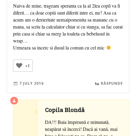
Naiva de mine, trageam speranta ca la al 2lea copil va fi
diferit… ca doar copiii sunt diferiti intre ei, nu? Asa ca
acum am o dexteritate nemaipomenita sa mananc cu o
mana, sa scriu la calculator chiar si cu stanga, sa fac curat
prin casa si chiar sa merg la toaleta cu bebelusul in
wrap…
Urmeaza sa incerc si dusul la comun cu cel mic
+1
7 JULY 2016
RĂSPUNDE
Copila Blondă
DA!!! Baia împreună e minunată,
neapărat să încerci! Dacă ai vană, mai
bine o foloseşti pe ea. Doar că na, e