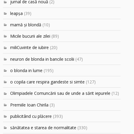
jurnal de casă nouă
(2)
leapşa
(39)
mamă şi blondă
(10)
Micile bucurii ale zilei
(89)
miliCuvinte de iubire
(20)
neuron de blonda in bancile scolii
(47)
o blonda in lume
(195)
o copila care respira gandeste si simte
(127)
Olimpiadele Comuncării sau de unde a sărit iepurele
(12)
Premiile Ioan Chirila
(3)
publicitând cu plăcere
(393)
sănătatea e starea de normalitate
(330)