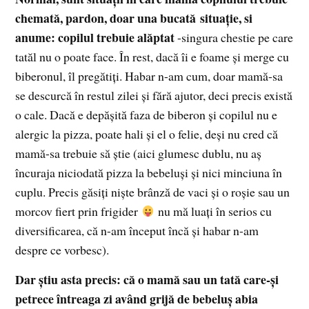
chemată, pardon, doar una bucată situaţie, si
anume: copilul trebuie alăptat
-singura chestie pe care
tatăl nu o poate face. În rest, dacă îi e foame şi merge cu
biberonul, îl pregătiţi. Habar n-am cum, doar mamă-sa
se descurcă în restul zilei şi fără ajutor, deci precis există
o cale. Dacă e depăşită faza de biberon şi copilul nu e
alergic la pizza, poate hali şi el o felie, deşi nu cred că
mamă-sa trebuie să ştie (aici glumesc dublu, nu aş
încuraja niciodată pizza la bebeluşi şi nici minciuna în
cuplu. Precis găsiţi nişte brânză de vaci şi o roşie sau un
morcov fiert prin frigider
nu mă luaţi în serios cu
diversificarea, că n-am început încă şi habar n-am
despre ce vorbesc).
Dar ştiu asta precis: că o mamă sau un tată care-şi
petrece întreaga zi având grijă de bebeluş abia