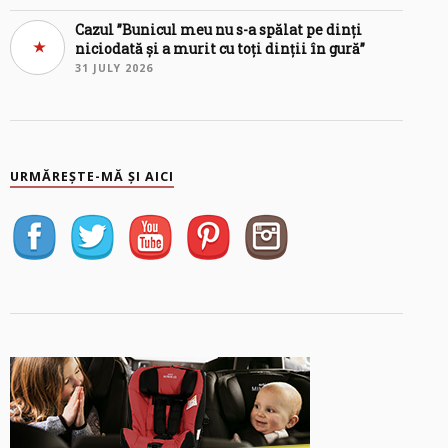
Cazul ”Bunicul meu nu s-a spălat pe dinți
niciodată și a murit cu toți dinții în gură”
31 JULY 2026
URMĂREȘTE-MĂ ȘI AICI