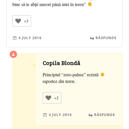
bine să te abții uneori până intri în teren”
+3
4 JULY 2016
RĂSPUNDE
Copila Blondă
Principiul “zero-palme” rezistă
raportez din teren.
+2
4 JULY 2016
RĂSPUNDE