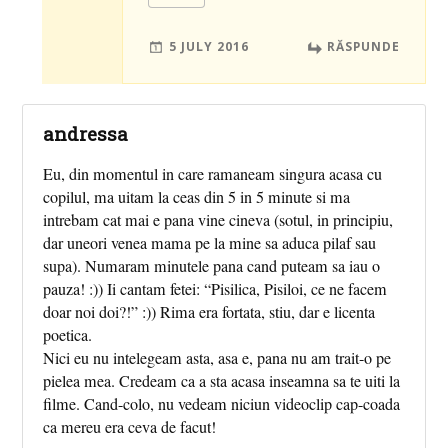
5 JULY 2016
RĂSPUNDE
andressa
Eu, din momentul in care ramaneam singura acasa cu
copilul, ma uitam la ceas din 5 in 5 minute si ma
intrebam cat mai e pana vine cineva (sotul, in principiu,
dar uneori venea mama pe la mine sa aduca pilaf sau
supa). Numaram minutele pana cand puteam sa iau o
pauza! :)) Ii cantam fetei: “Pisilica, Pisiloi, ce ne facem
doar noi doi?!” :)) Rima era fortata, stiu, dar e licenta
poetica.
Nici eu nu intelegeam asta, asa e, pana nu am trait-o pe
pielea mea. Credeam ca a sta acasa inseamna sa te uiti la
filme. Cand-colo, nu vedeam niciun videoclip cap-coada
ca mereu era ceva de facut!