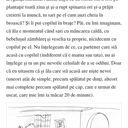
plantaţie toată ziua şi şi-a rupt spinarea ori şi-a prăjit
creierii la muncă, tu sari pe el cum auzi cheia în
broască? Şi îi pui copilul în braţe? Păi, eu îmi imaginam,
că ăla e momentul când sari cu mâncarea caldă, cu
bebeluşul zâmbăreţ şi veselia ta proprie, nicidecum cu
copilul pe el. Nu înţelegeam de ce, ca partener care stă
acasă cu copilul (indiferent că e mama sau tata), nu ai
înţelege şi tu un pic nevoile celuilalt de a se odihni. Doar
că eu uitasem că şi ăla care stă acasă are nişte nevoi
(uneori atât de simple, precum spălatul pe dinţi, alteori
mai complexe precum spălatul pe cap, care e urmat de
uscat, care mie îmi ia măcar 20 de minute).