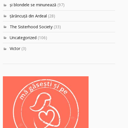
şi blondele se minunează
(97)
ţărăncuţă din Ardeal
(28)
The Sisterhood Society
(33)
Uncategorized
(106)
Victor
(3)