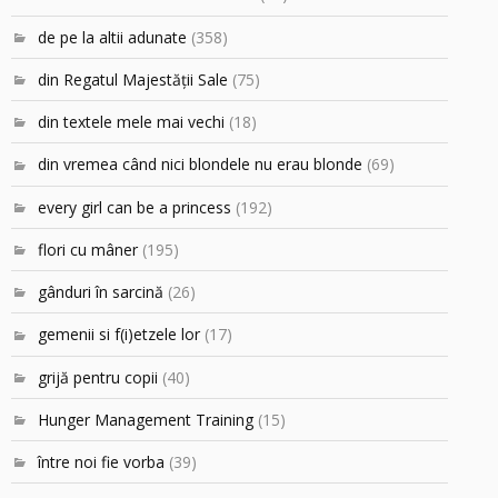
de pe la altii adunate
(358)
din Regatul Majestăţii Sale
(75)
din textele mele mai vechi
(18)
din vremea când nici blondele nu erau blonde
(69)
every girl can be a princess
(192)
flori cu mâner
(195)
gânduri în sarcină
(26)
gemenii si f(i)etzele lor
(17)
grijă pentru copii
(40)
Hunger Management Training
(15)
între noi fie vorba
(39)