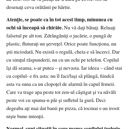
desenaţi ceva orătănii pe hârtie.
Atenţie, se poate ca în tot acest timp, minunea cu
ochi să înceapă să chirăie.
Nu vă daţi bătuţi. Reluaţi
falsetul pe alt ton. Zdrăngăniţi o jucărie, o pungă de
plastic, fluturaţi un şerveţel. Orice poate funcţiona, nu
ştii niciodată. Nu există o regulă, cheia e să încerci. Dar
cu simţul răspunderii, nu cu un ochi pe telefon. Copilul
îşi dă seama, s-ar putea – şi nevasta. Iar ideea – când stai
cu copilul- e fix asta: nu îl faci/laşi să plângă, fiindcă
asta va suna ca un clopoţel de alarmă în capul femeii.
Care va trage apa peste tot zen-ul câştigat şi va năvăli
peste voi cu spuma-n păr şi sufletul la gură. Deci
degeaba aţi mai dat banii pe pizza, că tocmai s-au irosit
nişte bune intenţii.
Normal, sunt situaţii în care mama copilului trebuie