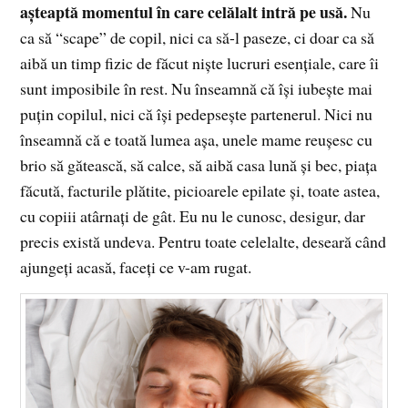
aşteaptă momentul în care celălalt intră pe usă.
Nu
ca să “scape” de copil, nici ca să-l paseze, ci doar ca să
aibă un timp fizic de făcut nişte lucruri esenţiale, care îi
sunt imposibile în rest. Nu înseamnă că îşi iubeşte mai
puţin copilul, nici că îşi pedepseşte partenerul. Nici nu
înseamnă că e toată lumea aşa, unele mame reuşesc cu
brio să gătească, să calce, să aibă casa lună şi bec, piaţa
făcută, facturile plătite, picioarele epilate şi, toate astea,
cu copiii atârnaţi de gât. Eu nu le cunosc, desigur, dar
precis există undeva. Pentru toate celelalte, deseară când
ajungeţi acasă, faceţi ce v-am rugat.