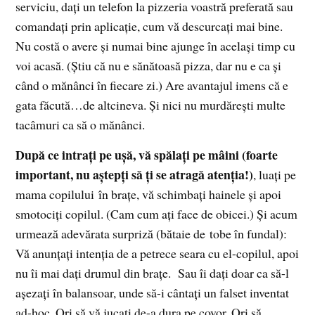
serviciu, daţi un telefon la pizzeria voastră preferată sau
comandaţi prin aplicaţie, cum vă descurcaţi mai bine.
Nu costă o avere şi numai bine ajunge în acelaşi timp cu
voi acasă. (Ştiu că nu e sănătoasă pizza, dar nu e ca şi
când o mănânci în fiecare zi.) Are avantajul imens că e
gata făcută…de altcineva. Şi nici nu murdăreşti multe
tacâmuri ca să o mănânci.
După ce intraţi pe uşă, vă spălaţi pe mâini (foarte
important, nu aştepţi să ţi se atragă atenţia!)
, luaţi pe
mama copilului în braţe, vă schimbaţi hainele şi apoi
smotociţi copilul. (Cam cum aţi face de obicei.) Şi acum
urmează adevărata surpriză (bătaie de tobe în fundal):
Vă anunţaţi intenţia de a petrece seara cu el-copilul, apoi
nu îi mai daţi drumul din braţe. Sau îi daţi doar ca să-l
aşezaţi în balansoar, unde să-i cântaţi un falset inventat
ad-hoc. Ori să vă jucaţi de-a dura pe covor. Ori să