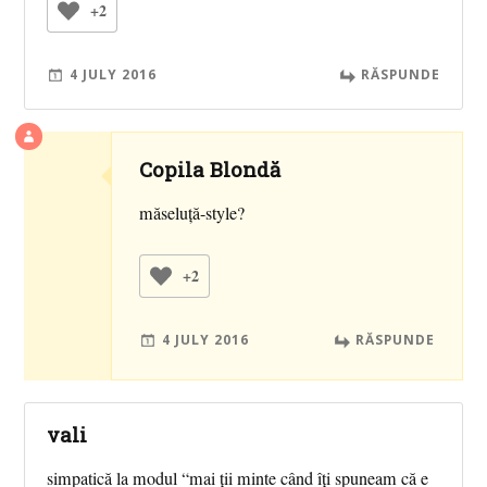
+2
4 JULY 2016
RĂSPUNDE
Copila Blondă
măseluță-style?
+2
4 JULY 2016
RĂSPUNDE
vali
simpatică la modul “mai ții minte când îți spuneam că e