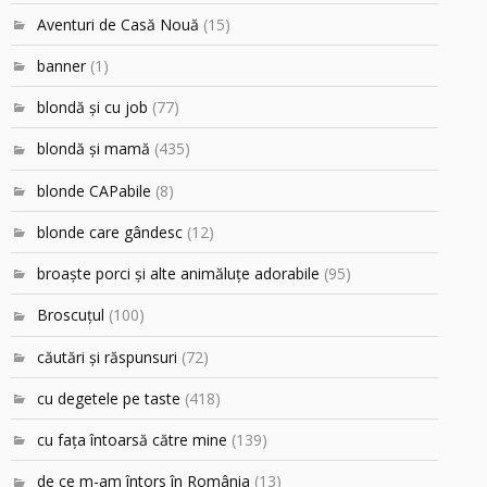
Aventuri de Casă Nouă
(15)
banner
(1)
blondă şi cu job
(77)
blondă şi mamă
(435)
blonde CAPabile
(8)
blonde care gândesc
(12)
broaşte porci şi alte animăluţe adorabile
(95)
Broscuțul
(100)
căutări şi răspunsuri
(72)
cu degetele pe taste
(418)
cu faţa întoarsă către mine
(139)
de ce m-am întors în România
(13)