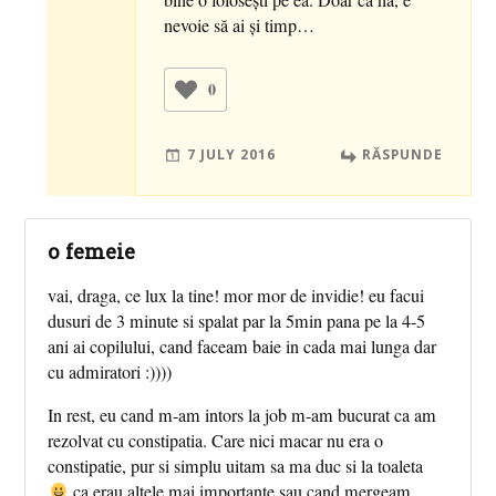
nevoie să ai şi timp…
0
7 JULY 2016
RĂSPUNDE
o femeie
vai, draga, ce lux la tine! mor mor de invidie! eu facui
dusuri de 3 minute si spalat par la 5min pana pe la 4-5
ani ai copilului, cand faceam baie in cada mai lunga dar
cu admiratori :))))
In rest, eu cand m-am intors la job m-am bucurat ca am
rezolvat cu constipatia. Care nici macar nu era o
constipatie, pur si simplu uitam sa ma duc si la toaleta
ca erau altele mai importante sau cand mergeam