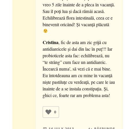
vreo 5 zile înainte de a pleca în vacanţă.
Sau îl poţi lua şi dacă rămâi acasă.
Echilibrează flora intestinală, ceea ce e
binevenit oricând! Şi vacanţă plăcută
Cristina
, fic de asta am zic grijă cu
antidiareicele şi dai din lac în puţ!!! Iar
probioticele asta fac: echilibrează, nu
“te strâng” cum face un antidiareic.
Încearcă numa’, să vezi că e mai bine.
Eu întotdeauna am cu mine în vacanţă
nişte pastiluţe cu verdeaţă, pe care le iau
înainte de a se instala constipaţia. Şi,
ghici ce, foarte rar am problema asta!
0
16 JULY 2013
RĂSPUNDE