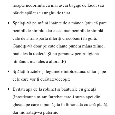
noapte nedormită că mai aveai bagaje de făcut sau
păr de spălat sau unghii de tăiat.
Spălaţi-vă pe mâini înainte de a mânca (ştiu că pare
penibil de simplu, dar e cea mai penibil de simplă
cale de a transporta diferiţi crocobauri în gură.
Gândiţi-vă doar pe câte clanţe punem mâna zilnic,
mai ales la toaletă. Şi nu garantez pentru igiena
nimănui, mai ales a altora :P)
Spălaţi fructele şi legumele întotdeauna, chiar şi pe
cele care vor fi curăţate/decojite
Evitaţi apa de la robinet şi băuturile cu gheaţă
(întotdeauna m-am întrebat care-i sursa apei din
gheaţa pe care-o pun ăştia în limonada cu apă plată),
dar hidtrataţi-vă puternic