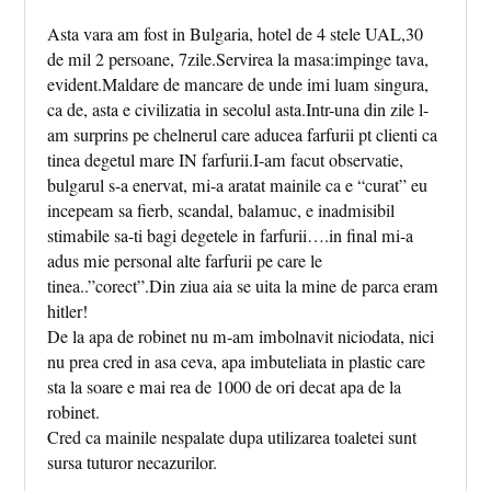
Asta vara am fost in Bulgaria, hotel de 4 stele UAL,30
de mil 2 persoane, 7zile.Servirea la masa:impinge tava,
evident.Maldare de mancare de unde imi luam singura,
ca de, asta e civilizatia in secolul asta.Intr-una din zile l-
am surprins pe chelnerul care aducea farfurii pt clienti ca
tinea degetul mare IN farfurii.I-am facut observatie,
bulgarul s-a enervat, mi-a aratat mainile ca e “curat” eu
incepeam sa fierb, scandal, balamuc, e inadmisibil
stimabile sa-ti bagi degetele in farfurii….in final mi-a
adus mie personal alte farfurii pe care le
tinea..”corect”.Din ziua aia se uita la mine de parca eram
hitler!
De la apa de robinet nu m-am imbolnavit niciodata, nici
nu prea cred in asa ceva, apa imbuteliata in plastic care
sta la soare e mai rea de 1000 de ori decat apa de la
robinet.
Cred ca mainile nespalate dupa utilizarea toaletei sunt
sursa tuturor necazurilor.