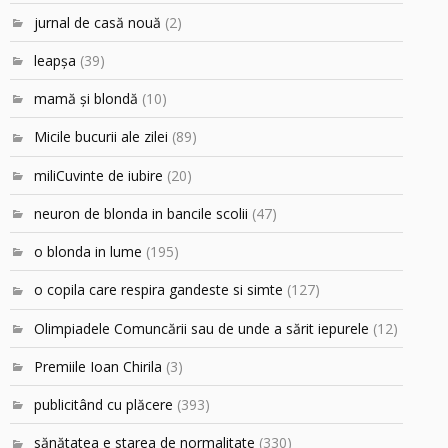
jurnal de casă nouă
(2)
leapşa
(39)
mamă şi blondă
(10)
Micile bucurii ale zilei
(89)
miliCuvinte de iubire
(20)
neuron de blonda in bancile scolii
(47)
o blonda in lume
(195)
o copila care respira gandeste si simte
(127)
Olimpiadele Comuncării sau de unde a sărit iepurele
(12)
Premiile Ioan Chirila
(3)
publicitând cu plăcere
(393)
sănătatea e starea de normalitate
(330)