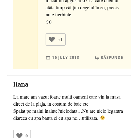
măcar nu aţ gustat-o? La care clientul:
atâta timp cât ţiin degetul în ea, precis
nu e fierbinte.
:)))
+1
16 JULY 2013
RĂSPUNDE
liana
La mare am vazut foarte multi oameni care vin la masa
direct de la plaja, in costum de baie etc.
Spalat pe maini inainte?niciodata…Nu are nicio legatura
diareea cu apa bauta ci cu apa ne…utilizata.
0