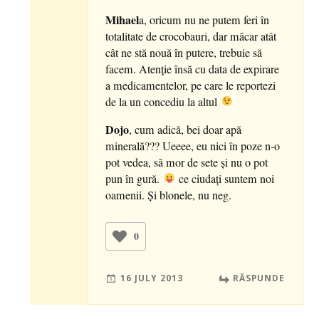
Mihael
a, oricum nu ne putem feri în
totalitate de crocobauri, dar măcar atât
cât ne stă nouă în putere, trebuie să
facem. Atenţie însă cu data de expirare
a medicamentelor, pe care le reportezi
de la un concediu la altul
Dojo
, cum adică, bei doar apă
minerală??? Ueeee, eu nici în poze n-o
pot vedea, să mor de sete şi nu o pot
pun în gură.
ce ciudaţi suntem noi
oamenii. Şi blonele, nu neg.
0
16 JULY 2013
RĂSPUNDE