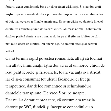
fericiţi, exact cum le şade bine oricăror tineri căsătoriţi. Şi s-au dus eroii
noştri după o perioadă de stres şi oboseală, să-şi sărbătorească iubirea doar
ei doi, mai ceva ca-n filmele americane. Ea se pregătise cu dantele fine, el -
cu uleiuri aromate şi vreo două cărţi citite. Glumesc normal, habar n-am
dacă ea preferă dantela sau bumbacul, iar pe el îl ştiu un iubitor de cărţi
mai mult decât de uleiuri. Dar am zis aşa, de amorul artei şi al acestui
articol…
Ca să termin rapid povestea romantică, alfaţi că tocmai
am aflat că minunaţii ăştia doi au avut un noroc chior, de
i-au pălit febrele şi frisoanele, toată vacanţa s-a stricat,
iar el şi-a consumat tot uleiul făcându-i ei frecţii
terapeutice, dar deloc romantice şi schimbându-i
dantelele transpirate. De vreo 5 ori pe noapte.
Dar nu l-a deranjat prea tare, că oricum era treaz la
datorie pe WC, fiindcă-şi începuse concediul cu o