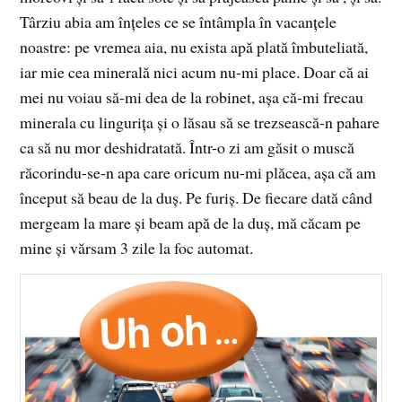
Târziu abia am înţeles ce se întâmpla în vacanţele
noastre: pe vremea aia, nu exista apă plată îmbuteliată,
iar mie cea minerală nici acum nu-mi place. Doar că ai
mei nu voiau să-mi dea de la robinet, aşa că-mi frecau
minerala cu linguriţa şi o lăsau să se trezsească-n pahare
ca să nu mor deshidratată. Într-o zi am găsit o muscă
răcorindu-se-n apa care oricum nu-mi plăcea, aşa că am
început să beau de la duş. Pe furiş. De fiecare dată când
mergeam la mare şi beam apă de la duş, mă căcam pe
mine şi vărsam 3 zile la foc automat.