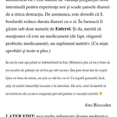
intestinală pentru experienţe noi şi scade şansele diareei
de a strica distracţia. De asemenea, este dovedit că S.
boulardii reduce durata diareei cu o zi. În farmacii îl
Enterol
găsim sub doar numele de
. Şi da, merită să
menţionez că este un medicament (de fapt, singurul
probiotic medicament), nu supliment nutritiv. (Cu nişte
aprobări şi teste-n plus.)
În era în care apa plată se îmbuteliază la bax, Mirunica ştie că nu e bine să
nu asculte de părinţi ori să bea pe sub ascuns. Îmi pare doar rău de copiii
ăştia cu luna de miere, nu ştiu ce mă fac cu ei. Ca regulă generală, însă,
ştiţi că sediul imunităţii noastre e în intestine. De asta, cred că merită să
investim în ele ca-ntr-o asigurare privată pentru o vacanţă cinstită
foto Biocodex
LATER EDIT:
mai multe informaţii despre probiotice,