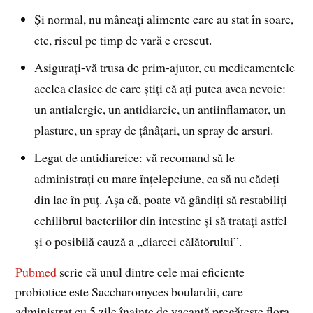
Şi normal, nu mâncaţi alimente care au stat în soare,
etc, riscul pe timp de vară e crescut.
Asiguraţi-vă trusa de prim-ajutor, cu medicamentele
acelea clasice de care ştiţi că aţi putea avea nevoie:
un antialergic, un antidiareic, un antiinflamator, un
plasture, un spray de ţânâţari, un spray de arsuri.
Legat de antidiareice: vă recomand să le
administraţi cu mare înţelepciune, ca să nu cădeţi
din lac în puţ. Aşa că, poate vă gândiţi să restabiliţi
echilibrul bacteriilor din intestine şi să trataţi astfel
şi o posibilă cauză a „diareei călătorului”.
Pubmed
scrie că unul dintre cele mai eficiente
probiotice este Saccharomyces boulardii, care
administrat cu 5 zile înainte de vacanţă pregăteşte flora