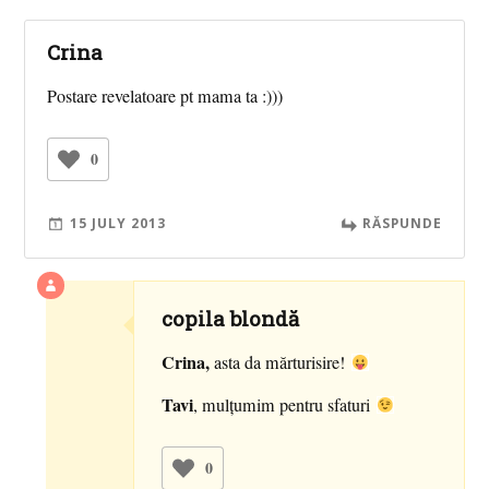
Crina
Postare revelatoare pt mama ta :)))
0
15 JULY 2013
RĂSPUNDE
copila blondă
Crina,
asta da mărturisire!
Tavi
, mulţumim pentru sfaturi
0