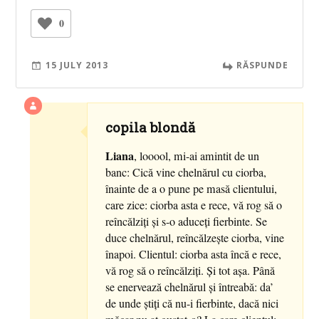
0
15 JULY 2013
RĂSPUNDE
copila blondă
Liana
, looool, mi-ai amintit de un
banc: Cică vine chelnărul cu ciorba,
înainte de a o pune pe masă clientului,
care zice: ciorba asta e rece, vă rog să o
reîncălziţi şi s-o aduceţi fierbinte. Se
duce chelnărul, reîncălzeşte ciorba, vine
înapoi. Clientul: ciorba asta încă e rece,
vă rog să o reîncălziţi. Şi tot aşa. Până
se enervează chelnărul şi întreabă: da’
de unde ştiţi că nu-i fierbinte, dacă nici