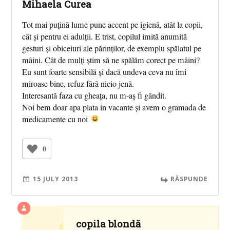
Mihaela Curea
Tot mai puțină lume pune accent pe igienă, atât la copii,
cât și pentru ei adulții. E trist, copilul imită anumită
gesturi și obiceiuri ale părinților, de exemplu spălatul pe
mâini. Cât de mulți știm să ne spălăm corect pe mâini?
Eu sunt foarte sensibilă și dacă undeva ceva nu îmi
miroase bine, refuz fără nicio jenă.
Interesantă faza cu gheața, nu m-aș fi gândit.
Noi bem doar apa plata in vacante și avem o gramada de
medicamente cu noi
0
15 JULY 2013
RĂSPUNDE
copila blondă