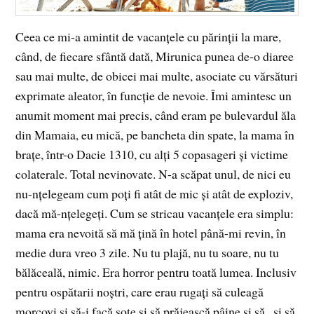
Ceea ce mi-a amintit de vacanţele cu părinţii la mare,
când, de fiecare sfântă dată, Mirunica punea de-o diaree
sau mai multe, de obicei mai multe, asociate cu vărsături
exprimate aleator, în funcţie de nevoie. Îmi amintesc un
anumit moment mai precis, când eram pe bulevardul ăla
din Mamaia, eu mică, pe bancheta din spate, la mama în
braţe, într-o Dacie 1310, cu alţi 5 copasageri şi victime
colaterale. Total nevinovate. N-a scăpat unul, de nici eu
nu-nţelegeam cum poţi fi atât de mic şi atât de exploziv,
dacă mă-nţelegeţi. Cum se stricau vacanţele era simplu:
mama era nevoită să mă ţină în hotel până-mi revin, în
medie dura vreo 3 zile. Nu tu plajă, nu tu soare, nu tu
bălăceală, nimic. Era horror pentru toată lumea. Inclusiv
pentru ospătarii noştri, care erau rugaţi să culeagă
morcovi şi să-i facă sote şi să prăjească pâine şi să , şi să.