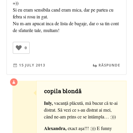
=))
Si eu eram sensibila cand eram mica, dar pe partea cu
febra si rosu in gat.
Nu m-am apucat inca de lista de bagaje, dar o sa tin cont
de sfaturile tale, multam!
0
15 JULY 2013
RĂSPUNDE
copila blondă
Iuly,
vacanţă plăcută, mă bucur că te-ai
distrat. Să vezi ce s-au distrat ai mei,
când ne-am prins ce se întâmpla… :)))
Alexandra,
exact aşa!!! :))) E funny