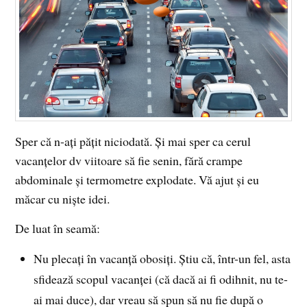
Sper că n-aţi păţit niciodată. Şi mai sper ca cerul
vacanţelor dv viitoare să fie senin, fără crampe
abdominale şi termometre explodate. Vă ajut şi eu
măcar cu nişte idei.
De luat în seamă:
Nu plecaţi în vacanţă obosiţi. Ştiu că, într-un fel, asta
sfidează scopul vacanţei (că dacă ai fi odihnit, nu te-
ai mai duce), dar vreau să spun să nu fie după o