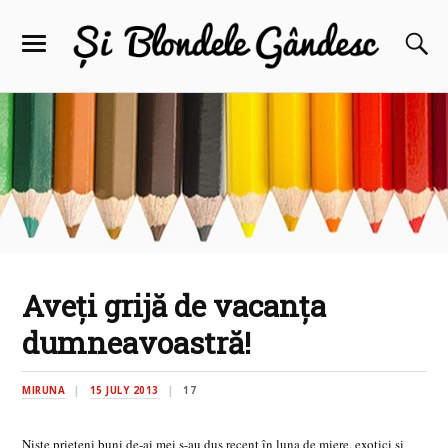
Aveţi grijă de vacanţa
dumneavoastră!
MIRUNA
15 JULY 2013
17
Nişte prieteni buni de-ai mei s-au dus recent în luna de miere, exotici şi