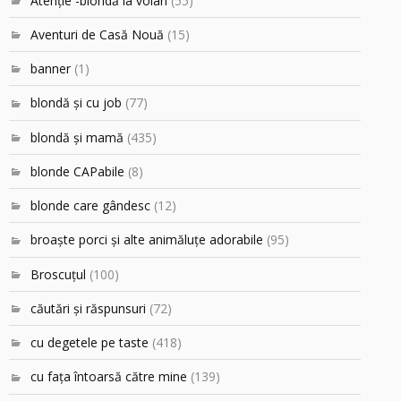
Atenţie -blondă la volan
(55)
Aventuri de Casă Nouă
(15)
banner
(1)
blondă şi cu job
(77)
blondă şi mamă
(435)
blonde CAPabile
(8)
blonde care gândesc
(12)
broaşte porci şi alte animăluţe adorabile
(95)
Broscuțul
(100)
căutări şi răspunsuri
(72)
cu degetele pe taste
(418)
cu faţa întoarsă către mine
(139)