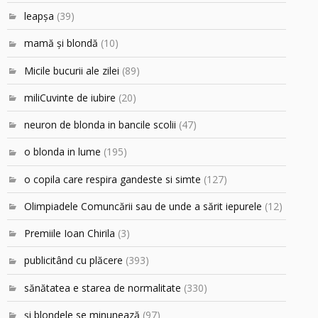
leapşa
(39)
mamă şi blondă
(10)
Micile bucurii ale zilei
(89)
miliCuvinte de iubire
(20)
neuron de blonda in bancile scolii
(47)
o blonda in lume
(195)
o copila care respira gandeste si simte
(127)
Olimpiadele Comuncării sau de unde a sărit iepurele
(12)
Premiile Ioan Chirila
(3)
publicitând cu plăcere
(393)
sănătatea e starea de normalitate
(330)
şi blondele se minunează
(97)