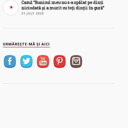
Cazul ”Bunicul meu nu s-a spălat pe dinți
niciodată și a murit cu toți dinții în gură”
31 JULY 2026
URMĂREȘTE-MĂ ȘI AICI