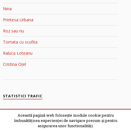
Nina
Printesa Urbana
Roz sau nu
Tomata cu scufita
Raluca Loteanu
Cristina Oțel
STATISTICI TRAFIC
Blondele în Top Blog
Această pagină web folosește module cookie pentru
îmbunătățirea experienței de navigare precum și pentru
asigurarea unor functionalități.
© 2007-2025 ȘI BLONDELE GÂNDESC | POWERED BY