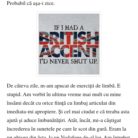
Probabil că aşa-i zice.
De câteva zile, m-am apucat de exerciţii de limbă. E
stupid. Am vorbit în ultima vreme mai mult cu mine
însămi decât cu orice fiinţă cu limbaj articulat din
imediata-mi apropiere. Şi cel mai ciudat e că treaba asta
ajută şi aduce îmbunătăţiri. Atât, încât, mi-a câştigat
încrederea în sunetele pe care le scot din gură. Eram la
un ghişeu din ăsta, la un Vodafone de-al lor. Am întrebat