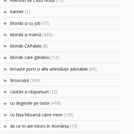
Aventuri de Casă Nouă
(15)
banner
(1)
blondă şi cu job
(77)
blondă şi mamă
(435)
blonde CAPabile
(8)
blonde care gândesc
(12)
broaşte porci şi alte animăluţe adorabile
(95)
Broscuțul
(100)
căutări şi răspunsuri
(72)
cu degetele pe taste
(418)
cu faţa întoarsă către mine
(139)
de ce m-am întors în România
(13)