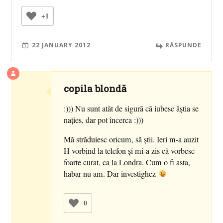
+1
22 JANUARY 2012
RĂSPUNDE
copila blondă
:))) Nu sunt atât de sigură că iubesc ăştia se
naţies, dar pot încerca :)))
Mă străduiesc oricum, să ştii. Ieri m-a auzit
H vorbind la telefon şi mi-a zis că vorbesc
foarte curat, ca la Londra. Cum o fi asta,
habar nu am. Dar investighez
0