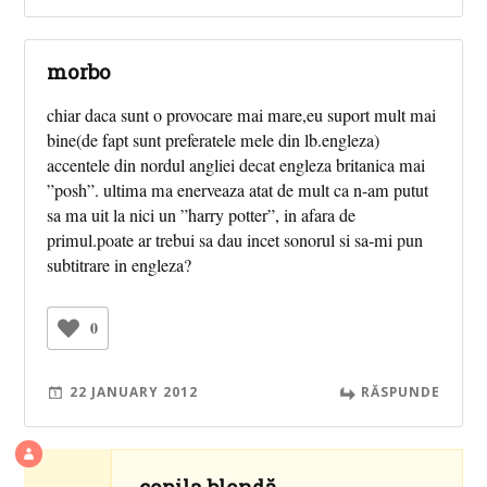
morbo
chiar daca sunt o provocare mai mare,eu suport mult mai
bine(de fapt sunt preferatele mele din lb.engleza)
accentele din nordul angliei decat engleza britanica mai
”posh”. ultima ma enerveaza atat de mult ca n-am putut
sa ma uit la nici un ”harry potter”, in afara de
primul.poate ar trebui sa dau incet sonorul si sa-mi pun
subtitrare in engleza?
0
22 JANUARY 2012
RĂSPUNDE
copila blondă