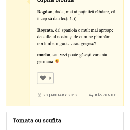
Bogdan
, dada, mai ai puţintică răbdare, că
încep să dau lecţii! :))
Roşcata
, da’ spaniola e mult mai aproape
de sufletul nostru şi de cum ne plimbăm
noi limba-n gură… sau greşesc?
morbo
, sau vezi poate găseşti varianta
germană
0
23 JANUARY 2012
RĂSPUNDE
Tomata cu scufita