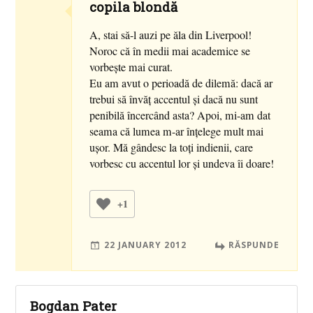
copila blondă
A, stai să-l auzi pe ăla din Liverpool!
Noroc că în medii mai academice se
vorbeşte mai curat.
Eu am avut o perioadă de dilemă: dacă ar
trebui să învăţ accentul şi dacă nu sunt
penibilă încercând asta? Apoi, mi-am dat
seama că lumea m-ar înţelege mult mai
uşor. Mă gândesc la toţi indienii, care
vorbesc cu accentul lor şi undeva îi doare!
+1
22 JANUARY 2012
RĂSPUNDE
Bogdan Pater