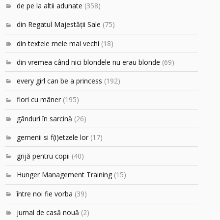
de pe la altii adunate
(358)
din Regatul Majestăţii Sale
(75)
din textele mele mai vechi
(18)
din vremea când nici blondele nu erau blonde
(69)
every girl can be a princess
(192)
flori cu mâner
(195)
gânduri în sarcină
(26)
gemenii si f(i)etzele lor
(17)
grijă pentru copii
(40)
Hunger Management Training
(15)
între noi fie vorba
(39)
jurnal de casă nouă
(2)