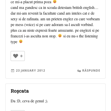
ce mi-a placut prima poza
cand ma gandesc ca in scoala detestam british english…
dar mi-am revenit la facultate cand am inteles cat e de
sexy si de rafinata. am un prieten englez cu care vorbeam
pe mess (voice) si pe care adoram sa-l ascult vorbind.
plus ca au niste expresii foarte amuzante. pe englezi si pe
francezi i-as asculta non stop.
si eu nu-s the listening
type
0
23 JANUARY 2012
RĂSPUNDE
Roșcata
Da :D, ceva de genul ;).