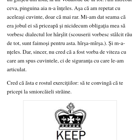
ceva, pinguina aia n-a înţeles. Aşa că am repetat cu
aceleaşi cuvinte, doar că mai rar. Mi-am dat seama că
era jobul ei să priceapă şi nicidecum obligaţia mea să
vorbesc dialectul lor hârşîit (scouserii vorbesc stâlcit rău
de tot, sunt faimoşi pentru asta. hîrşa-mîrşa.). Şi m-a-
nţeles. Dar, sincer, nu cred că a fost vorba de viteza cu
care am spus cuvintele, ci de siguranţa cu care le-am
articulat.
Cred că ăsta e rostul exerciţiilor: să te convingă că te
pricepi la smiorcăieli străine.