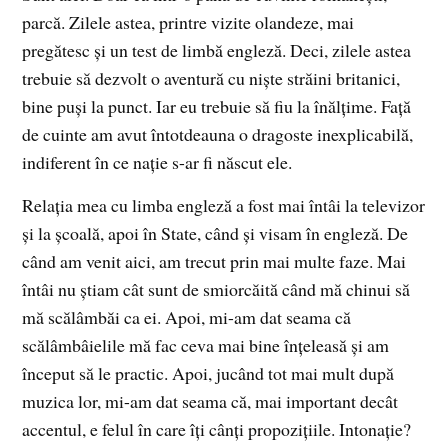
parcă. Zilele astea, printre vizite olandeze, mai
pregătesc şi un test de limbă engleză. Deci, zilele astea
trebuie să dezvolt o aventură cu nişte străini britanici,
bine puşi la punct. Iar eu trebuie să fiu la înălţime. Faţă
de cuinte am avut întotdeauna o dragoste inexplicabilă,
indiferent în ce naţie s-ar fi născut ele.
Relaţia mea cu limba engleză a fost mai întâi la televizor
şi la şcoală, apoi în State, când şi visam în engleză. De
când am venit aici,
am trecut prin mai multe faze. Mai
întâi nu ştiam cât sunt de smiorcăită când mă chinui să
mă scălâmbăi ca ei. Apoi, mi-am dat seama că
scălâmbâielile mă fac ceva mai bine înţeleasă şi am
început să le practic. Apoi, jucând tot mai mult după
muzica lor, mi-am dat seama că, mai important decât
accentul, e felul în care îţi cânţi propoziţiile. Intonaţie?