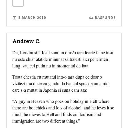
5 MARCH 2010
RĂSPUNDE
Andrew C.
Da, Londra si UK-ul sunt un oras/o tara foarte faine insa
nu este chiar atat de minunat sa traiesti aici pe termen
lung, sau cel putin nu in momentul de fata.
Toata chestia cu mutatul intr-o tara dupa ce doar o
vizitezi ma duce cu gandul la bancul spus de un amic
care s-a mutat in Japonia si suna cam asa:
“A guy in Heaven who goes on holiday in Hell where
there are hot chicks and lots of alcohol, and he loves it so
much he moves to Hell and finds out tourism and
immigration are two different things.”