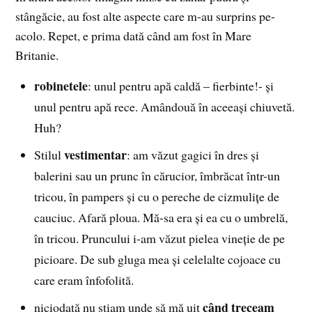
stângăcie, au fost alte aspecte care m-au surprins pe-
acolo. Repet, e prima dată când am fost în Mare
Britanie.
robinetele
: unul pentru apă caldă – fierbinte!- şi
unul pentru apă rece. Amândouă în aceeaşi chiuvetă.
Huh?
vestimentar
Stilul
: am văzut gagici în dres şi
balerini sau un prunc în cărucior, îmbrăcat într-un
tricou, în pampers şi cu o pereche de cizmuliţe de
cauciuc. Afară ploua. Mă-sa era şi ea cu o umbrelă,
în tricou. Pruncului i-am văzut pielea vineţie de pe
picioare. De sub gluga mea şi celelalte cojoace cu
care eram înfofolită.
când treceam
niciodată nu ştiam unde să mă uit