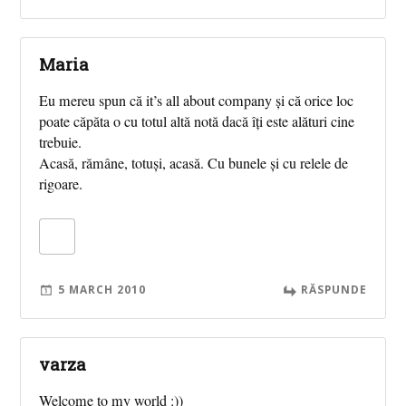
Maria
Eu mereu spun că it’s all about company şi că orice loc
poate căpăta o cu totul altă notă dacă îţi este alături cine
trebuie.
Acasă, rămâne, totuşi, acasă. Cu bunele şi cu relele de
rigoare.
5 MARCH 2010
RĂSPUNDE
varza
Welcome to my world :))