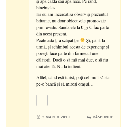
şi apa caldă sau apa rece. Pe rând,
bineînţeles.
Iar eu am încercat să observ şi prezentul
britanic, nu doar obiectivele promovate
prin reviste. Sandalele la 0 gr C fac parte
din acest prezent.
Poate asta ţi-a scăpat ţie
Şi, până la
urmă, şi schimbul acesta de experienţe şi
poveşti face parte din farmecul unei
călătorii. Dacă o să mă mai duc, o să fiu
mai atentă. Nu la indieni.
Altfel, când eşti turist, poţi cel mult să stai
pe-o bancă şi să miroşi oraşul…
5 MARCH 2010
RĂSPUNDE