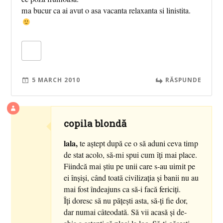
ma bucur ca ai avut o asa vacanta relaxanta si linistita.
5 MARCH 2010
RĂSPUNDE
copila blondă
lala,
te aştept după ce o să aduni ceva timp
de stat acolo, să-mi spui cum îţi mai place.
Fiindcă mai ştiu pe unii care s-au uimit pe
ei înşişi, când toată civilizaţia şi banii nu au
mai fost îndeajuns ca să-i facă fericiţi.
Îţi doresc să nu păţeşti asta, să-ţi fie dor,
dar numai câteodată. Să vii acasă şi de-