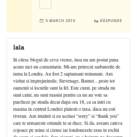
5 MARCH 2010
RĂSPUNDE
lala
Iti citesc blogul de ceva vreme, insa nu am postat pana
acum nici un comentariu. Mi-am petrecut sarbatorile de
iarna la Londra. Au fost 2 saptamani minunate. Am
vizitat si imprejurimile, Stevenage, Barnet…peste tot
oamenii si locurile sunt la fel. Este curat, pe strada nu
sunt caini, nu sunt masini pentru ca nu au voie sa
parcheze pe strada decat dupa ora 18, ca sa intri cu
masina in centrul Londrei platesti o taxa, daca nu esti
riveran. Am intalnit si eu acelasi “sorry” si “thank you”
care te urmareste oriunde te-ai duce. Si da, aveam cateva
cojoace pe mine si cizme iar londonezele erau in rochii
de seara si sandale, fara ciorapi, cu o hainuta pe deasupra