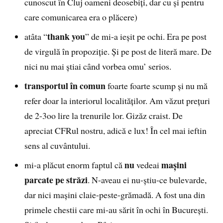
cunoscut în Cluj oameni deosebiţi, dar cu şi pentru
care comunicarea era o plăcere)
thank you
atâta “
” de mi-a ieşit pe ochi. Era pe post
de virgulă în propoziţie. Şi pe post de literă mare. De
nici nu mai ştiai când vorbea omu’ serios.
transportul în comun
foarte foarte scump şi nu mă
refer doar la interiorul localităţilor. Am văzut preţuri
de 2-3oo lire la trenurile lor. Gizăz craist. De
apreciat CFRul nostru, adică e lux! În cel mai ieftin
sens al cuvântului.
nu
maşini
mi-a plăcut enorm faptul că
vedeai
parcate pe străzi
. N-aveau ei nu-ştiu-ce bulevarde,
dar nici maşini claie-peste-grămadă. A fost una din
primele chestii care mi-au sărit în ochi în Bucureşti.