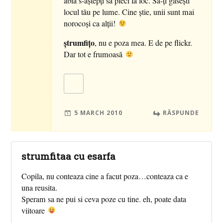
abia s-aştepţi să pleci la loc. Să-ţi găseşti
locul tău pe lume. Cine ştie, unii sunt mai
norocoşi ca alţii!
ştrumfiţo
, nu e poza mea. E de pe flickr.
Dar tot e frumoasă
5 MARCH 2010
RĂSPUNDE
strumfitaa cu esarfa
Copila, nu conteaza cine a facut poza…conteaza ca e
una reusita.
Speram sa ne pui si ceva poze cu tine. eh, poate data
viitoare