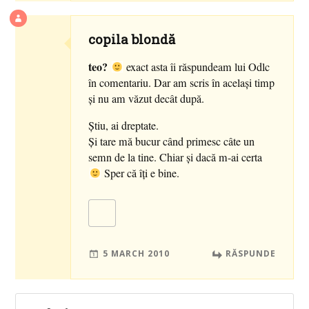
copila blondă
teo?
exact asta îi răspundeam lui Odlc
în comentariu. Dar am scris în acelaşi timp
şi nu am văzut decât după.
Ştiu, ai dreptate.
Şi tare mă bucur când primesc câte un
semn de la tine. Chiar şi dacă m-ai certa
Sper că îţi e bine.
5 MARCH 2010
RĂSPUNDE