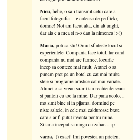
Nicu
, hehe, o sa-i transmit celui care a
facut fotografia… e culeasa de pe flickr,
domne! Noi am facut alta, din alt unghi,
dar aia e a mea si n-o dau la nimenea! >))
Maria,
poti sa stii! Omul sfinteste locul si
experientele. Compania face totul. Iar cand
compania nu mai are farmec, locurile
incep sa conteze mai mult. Atunci o sa
punem pret pe un hotel cu cat mai multe
stele si programe artistice cat mai variate.
Atunci o sa vreau sa-mi iau rochie de seara
si pantofi cu toc la mine. Dar pana acolo…
ma simt bine si in pijama, dormind pe
niste saltele, in cele mai calduroase brate
care s-ar fi putut inventa pentru mine.
Si iar a inceput sa ninga cu zahar… :p
varza,
:)) exact! Imi povestea un prieten,