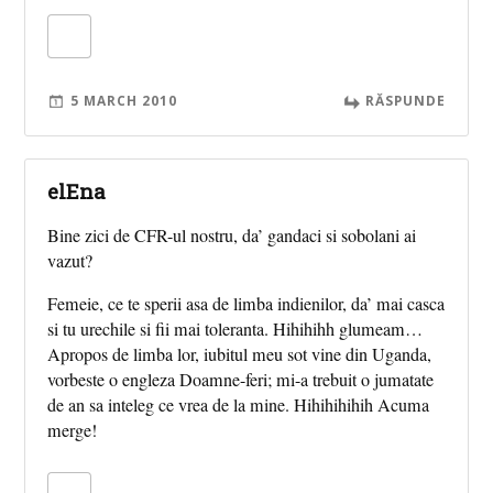
5 MARCH 2010
RĂSPUNDE
elEna
Bine zici de CFR-ul nostru, da’ gandaci si sobolani ai
vazut?
Femeie, ce te sperii asa de limba indienilor, da’ mai casca
si tu urechile si fii mai toleranta. Hihihihh glumeam…
Apropos de limba lor, iubitul meu sot vine din Uganda,
vorbeste o engleza Doamne-feri; mi-a trebuit o jumatate
de an sa inteleg ce vrea de la mine. Hihihihihih Acuma
merge!