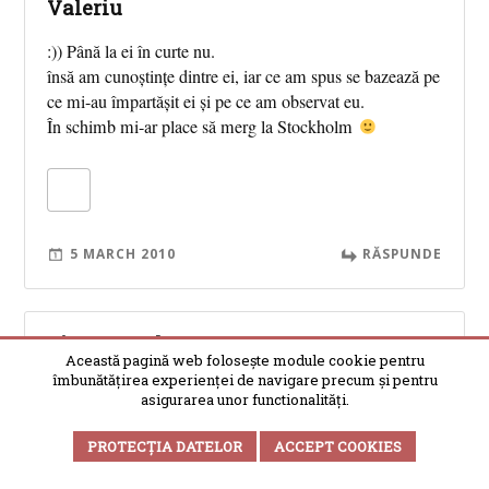
Valeriu
:)) Până la ei în curte nu.
însă am cunoștințe dintre ei, iar ce am spus se bazează pe
ce mi-au împartășit ei și pe ce am observat eu.
În schimb mi-ar place să merg la Stockholm
5 MARCH 2010
RĂSPUNDE
Ciupanezul
Această pagină web folosește module cookie pentru
îmbunătățirea experienței de navigare precum și pentru
@copila blondă
asigurarea unor functionalități.
Viitorul nostru stă în mâinile conducerii. Noi i-am ales.
As vrea sa stiu ca CFR-ul face o cursa Buc. – Botosani
PROTECȚIA DATELOR
ACCEPT COOKIES
in 4 ore in loc de 9 normal. Dar noi nu suntem in stare sa
restauram Sarmisegetuza. Muntele nostru de aur. Eu