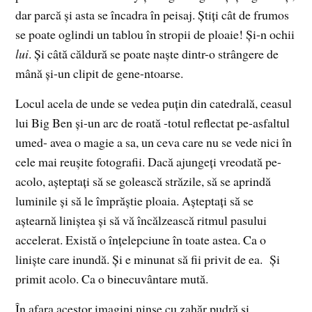
dar parcă şi asta se încadra în peisaj. Ştiţi cât de frumos
se poate oglindi un tablou în stropii de ploaie! Şi-n ochii
lui
. Şi câtă căldură se poate naşte dintr-o strângere de
mână şi-un clipit de gene-ntoarse.
Locul acela de unde se vedea puţin din catedrală, ceasul
lui Big Ben şi-un arc de roată -totul reflectat pe-asfaltul
umed- avea o magie a sa, un ceva care nu se vede nici în
cele mai reuşite fotografii. Dacă ajungeţi vreodată pe-
acolo, aşteptaţi să se golească străzile, să se aprindă
luminile şi să le împrăştie ploaia. Aşteptaţi să se
aştearnă liniştea şi să vă încălzească ritmul pasului
accelerat. Există o înţelepciune în toate astea. Ca o
linişte care inundă. Şi e minunat să fii privit de ea. Şi
primit acolo. Ca o binecuvântare mută.
În afara acestor imagini ninse cu zahăr pudră şi