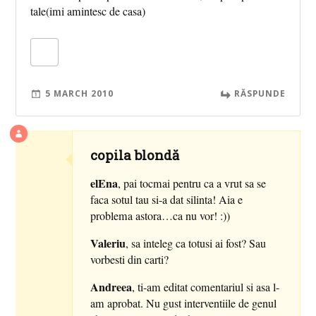
tale(imi amintesc de casa)
5 MARCH 2010
RĂSPUNDE
copila blondă
elEna
, pai tocmai pentru ca a vrut sa se
faca sotul tau si-a dat silinta! Aia e
problema astora…ca nu vor! :))
Valeriu
, sa inteleg ca totusi ai fost? Sau
vorbesti din carti?
Andreea
, ti-am editat comentariul si asa l-
am aprobat. Nu gust interventiile de genul