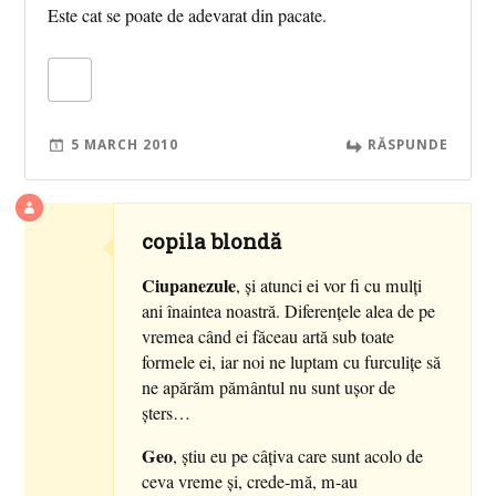
Este cat se poate de adevarat din pacate.
5 MARCH 2010
RĂSPUNDE
copila blondă
Ciupanezule
, şi atunci ei vor fi cu mulţi
ani înaintea noastră. Diferenţele alea de pe
vremea când ei făceau artă sub toate
formele ei, iar noi ne luptam cu furculiţe să
ne apărăm pământul nu sunt uşor de
şters…
Geo
, ştiu eu pe câţiva care sunt acolo de
ceva vreme şi, crede-mă, m-au