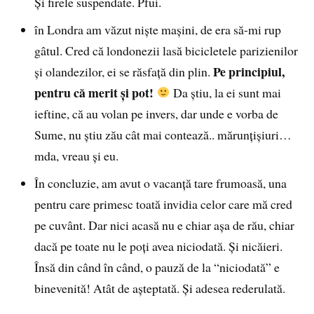
Şi firele suspendate. Pfui.
în Londra am văzut nişte maşini, de era să-mi rup
gâtul. Cred că londonezii lasă bicicletele parizienilor
Pe principiul,
şi olandezilor, ei se răsfaţă din plin.
pentru că merit şi pot!
Da ştiu, la ei sunt mai
ieftine, că au volan pe invers, dar unde e vorba de
Sume, nu ştiu zău cât mai contează.. mărunţişiuri…
mda, vreau şi eu.
În concluzie, am avut o vacanţă tare frumoasă, una
pentru care primesc toată invidia celor care mă cred
pe cuvânt. Dar nici acasă nu e chiar aşa de rău, chiar
dacă pe toate nu le poţi avea niciodată. Şi nicăieri.
Însă din când în când, o pauză de la “niciodată” e
binevenită! Atât de aşteptată. Şi adesea rederulată.