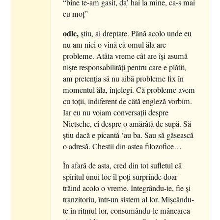
“bine te-am gasit, da’ hai la mine, ca-s mai
cu moţ”
odlc,
ştiu, ai dreptate. Până acolo unde eu
nu am nici o vină că omul ăla are
probleme. Atâta vreme cât are îşi asumă
nişte responsabilităţi pentru care e plătit,
am pretenţia să nu aibă probleme fix în
momentul ăla, înţelegi. Că probleme avem
cu toţii, indiferent de câtă engleză vorbim.
Iar eu nu voiam conversaţii despre
Nietsche, ci despre o amărâtă de supă. Să
ştiu dacă e picantă ‘au ba. Sau să găsească
o adresă. Chestii din astea filozofice…
În afară de asta, cred din tot sufletul că
spiritul unui loc îl poţi surprinde doar
trăind acolo o vreme. Integrându-te, fie şi
tranzitoriu, într-un sistem al lor. Mişcându-
te în ritmul lor, consumându-le mâncarea