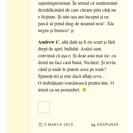
superimpresionat. În sensul că sentimentul
dezrădăcinării de care citeam prin cărţi nu
e ficţiune. Şi uite-aşa am început şi eu
parcă să prind drag de neamul nost’. Ăla
negru şi frumos! :p
Andrew C
, altă dată aş fi zis scurt şi fără
drept de apel: bullshit. Astăzi sunt
convinsă că aşa e. Şi doar asta mai zic: cu
dorul nu faci casă bună. Nicăieri. Şi revin,
când şi unde le putem avea pe toate?
Spuneţi-mi şi mie dacă aflaţi ceva…
O îmbrăţişare românească pentru tine. O
trimit cu un porumbel.
5 MARCH 2010
RĂSPUNDE