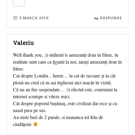
5 MARCH 2010
RĂSPUNDE
Valeriu
Well thank you, :)) indienii îs amuzanți doar in filme, în
realitate sunt cam ca țiganii la noi, iarași amuzanți doar în
filme.
Cat despre Londra…hmm… la cat de racoare și la cât
plouă nu cred că m-ași înghesui nici macăr în vizită.
Că nu au fire suspendate… :)) efectul este, conexiuni la
internet scumpe si viteze mici.
Cât despre poporul baștinaș, este civilizat dar rece și cu
nasul prea pe sus.
Au niste beri de 2 parale, si mananca tot felu de
ciudățenii