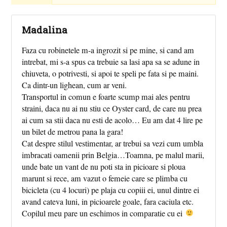
Madalina
Faza cu robinetele m-a ingrozit si pe mine, si cand am
intrebat, mi s-a spus ca trebuie sa lasi apa sa se adune in
chiuveta, o potrivesti, si apoi te speli pe fata si pe maini.
Ca dintr-un lighean, cum ar veni.
Transportul in comun e foarte scump mai ales pentru
straini, daca nu ai nu stiu ce Oyster card, de care nu prea
ai cum sa stii daca nu esti de acolo… Eu am dat 4 lire pe
un bilet de metrou pana la gara!
Cat despre stilul vestimentar, ar trebui sa vezi cum umbla
imbracati oamenii prin Belgia…Toamna, pe malul marii,
unde bate un vant de nu poti sta in picioare si ploua
marunt si rece, am vazut o femeie care se plimba cu
bicicleta (cu 4 locuri) pe plaja cu copiii ei, unul dintre ei
avand cateva luni, in picioarele goale, fara caciula etc.
Copilul meu pare un eschimos in comparatie cu ei