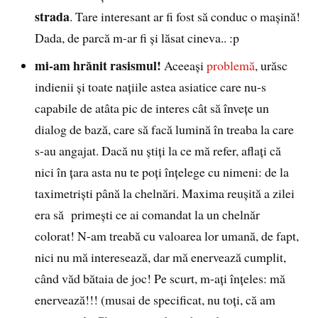
strada
. Tare interesant ar fi fost să conduc o maşină!
Dada, de parcă m-ar fi şi lăsat cineva.. :p
mi-am hrănit rasismul!
Aceeaşi
problemă
, urăsc
indienii şi toate naţiile astea asiatice care nu-s
capabile de atâta pic de interes cât să înveţe un
dialog de bază, care să facă lumină în treaba la care
s-au angajat. Dacă nu ştiţi la ce mă refer, aflaţi că
nici în ţara asta nu te poţi înţelege cu nimeni: de la
taximetrişti până la chelnări. Maxima reuşită a zilei
era să primeşti ce ai comandat la un chelnăr
colorat! N-am treabă cu valoarea lor umană, de fapt,
nici nu mă interesează, dar mă enervează cumplit,
când văd bătaia de joc! Pe scurt, m-aţi înţeles: mă
enervează!!! (musai de specificat, nu toţi, că am