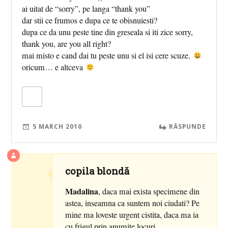
ai uitat de “sorry”, pe langa “thank you”
dar stii ce frumos e dupa ce te obisnuiesti?
dupa ce da unu peste tine din greseala si iti zice sorry,
thank you, are you all right?
mai misto e cand dai tu peste unu si el isi cere scuze.
oricum… e altceva
5 MARCH 2010
RĂSPUNDE
copila blondă
Madalina
, daca mai exista specimene din
astea, inseamna ca suntem noi ciudati? Pe
mine ma loveste urgent cistita, daca ma ia
cu frigul prin anumite locuri…